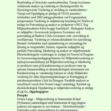
Bearbeiding av historiske vannkvalitetsdata, Vansjø Assistanse
vedrørende analyse og vurdering av tilsetningsstoffer fra
flyavisingsvæske Vurdering av utvikling av vannkvaliteten i
Vansjø ved Oppfølging av påslipp til VEAS-tunnelen i
forbindelse med 2002 anleggsarbeidene ved Frognerparken
pumpestasjon Vurdering av miljømessig betydning for Nitelva av
utslipp fra Prøvetaking og analyse av jordprøver v/NCC Eeg
Miljøundersøkelse Kilen brygge Sandefjord - Biologiske Analyse
av miljøgifter i forurensede jordprøver Assistanse ved
prøvetaking på Rødtvet i Oslo Assistanse vedr. overvåking av
overflatevann. Vurdering av referanselokaliteter for eutrofiering
Bistand i forbindelse med optimalisering av renseanlegg for
fjerning av tungmetaller, barium, organiske miljøgifter og
partikler Prøvetaking, håndtering og analyse av miljøfremmede
Økotoksikologiske vurderinger av utslipp fra Noretyl til Program
for forurensningskartlegging/kriterier for Miljørisikovurdering av
injeksjonsvannslekkasje på Miljørisikovurdering av håndtering
av produsert vann på Karakterisering av produsert vann og
sjøvann Sammenstilling av økotoksikologisk informasjon om
Karakterisering av vannløselig fraksjon av råolje Miljørisiko
vurdering for ulike disponeringsløsninger av Kartlegging av
petroleumsprodukter i fisk fra Draugen- Parallelle analyser av
nonylfenol i norsk fisk Ormen Lange Landanlegg. Kjemisk og
økotoksikologisk Oppdatering av miljørisikovurdering av utslipp
til sjø fra
Oppdragsgiver
Prosjekt
Ormen Lange – Miljøvurdering av brønnstrøm til land
(Nyhamna) sammenlignet med brønnstrøm til rigg (dagens
praksis) ved oppstart av nye brønner. - Skrivebordsstudie -
Feltstudier under gjennomføring for dokumentasjon