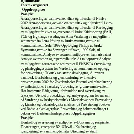
Hjemmeside
Foretaksregisteret
Oppdragsgiver
Prosjekt
Årsrapportering av vannkvalitet, tiltak og tilførsler til Nitelva
2002 Årsrapportering av vannkvalitet, tiltak og tilførsler til Leira-
Årsrapportering av vannkvalitet, tiltak og tilførsler til Kartlegging
av miljøgifter fra elver og overvann til Indre Kildesporing (PAH,
PCB og Hg) langs vassdragene Alna Vurdering av miljøgifter i
sedimenter fra Leira Påslipp av brukt avisningsvæske til
kommunalt nett i Sola. 1999 Oppfølging Påslipp av brukt
flyavisningsvæske fra Stavanger lufthavn, 1999 Sola, til
kommunalt nett Analyse av rotenon i miljøprøver fra Parisvatnet
Analyse av rotenon og piperonylbutoksid i miljøprøver Analyse
av miljøgifter i forurensede sedimenter  ENSIS'94 Overvåking
og planleggingssystem for Vurdering av kommunenes opplegg
for prøvetaking i Teknisk assistanse datalogging, Aurevann
vannverk Utarbeidelse og gjennomføring av intensivt
prøveprogram 2002 for Øverlandselva Bistand ved rehabilitering
av målestasjoner i vassdrag Vurdering av grunnvannskvalitet i
Hof kommune Rådgivning i forbindelse med overvåking av
Gjersjøen Utvidet prøvetakings- og analyseprogram for råvann
på Vurdering av beskyttelsestiltak i Maridalsvannets Prøvetaking
og kjemisk og bakteriologiske analyser på Prøvetaking i bekker
ved Badstua slamlagerplass Prøvetaking og bakteriemålinger i
bekker ved Badstua slamlagerplass
Oppdragsgiver
Prosjekt
Kontroll og overvåking av utslipp av avløpsvann og resipienter.
T-baneringen, enterprise B2, Ullevål – Kalibrering og
igangkjøring av vannmengdemåler Utredning av stabil