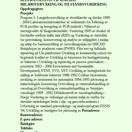
MILJØOVERVÅKING OG TILSTANDSVURDERING
Oppdragsgiver
Prosjekt
Program 5- Langtidsovervåking av elvetilførsler og direkte 1999
- 2004 Laboratorieundersøkelser av sedimenter fra Tolkning av
PCB-profiler og beregning av PCB-innhold i Tilførsel av
næringssalter til Skagerakområdet. Vurdering 2003 av årsaker til
forskjeller mellom målte data (RID) og Vurdering av metodikk
for prøvetaking, konservering og analyse av miljøgifter i innløp
og utløp fra Sammenstilling av overvåkingsdata for HBCDD
Reinjeksjon av produsert vann (PWRI): Pilot test og fullskala
utprøving på Ula plattformen Utvikling av kontinuerlig sensor for
hygienisk kvalitet av Utvikling av biosensor for hurtigpåvisning
av bakterier i Utvikling og utprøving av passive prøvetakere –
prioriterte 2003 - 2006 Environment and Sustainable
Development) NTNF, SVO, SNT, Utvikling av hurtigmetode for
måling av koliforme bakterier 1988-1992 Colifast Instruments,
utvikling av instrument for automatisk 1994-1995 påvisning av
bakteriologisk forurensing Overvåking av rotenonbehandling av
vassdrag på Overvåking av rotenonbehandling av Steinkjer-
vassdraget 1999 - 2002 Effektkontroll av vassdragskalking i
Norge Vurdering av virkninger på marint miljø av stoffer fra
etterlatte rørledninger brukt i olje- og gassvirksomheten i
Utforming av standard prøvetakings- og analyseprogram ENSIS
'94; Utvikling av hurtigtest for påvisning av
Postadresse
Kontoradresse
E-post adresse
Bankgiro
Telefaks