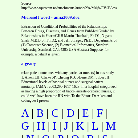
Source:
http://www.aquateam.no/attachments/article/294/Milj%C3%B8overv%C3%A5k
Microsoft word - amia2009.doc
Extraction of Conditional Probabilities of the Relationships
Between Drugs, Diseases, and Genes from PubMed Guided by
Relationships in PharmGKB Martin Theobald, Ph.D1, Nigam
Shah, M.B.B.S., Ph.D2, and Jeff Shrager, Ph.D3 Departments of
(1) Computer Science, (2) Biomedical Informatics, Stanford
University, Stanford, CA 94305 USA Abstract Suppose, for
example, a patient is given
afge.org
relate patient outcomes with any particular nurse(s) in this study.
1. Aiken LH, Clarke SP, Cheung RB, Sloane DM, Silber JH.
Educational levels of hospital nurses and surgical patient
mortality. JAMA . 2003;290:1617-1623. In a hospital categorized
as having a high proportion of bacca-laureate-prepared nurses, it
could well have been the RN with To the Editor: Dr Aiken and
colleagues1 presen
A
|
B
|
C
|
D
|
E
|
F
|
G
|
H
|
I
|
J
|
K
|
L
|
M