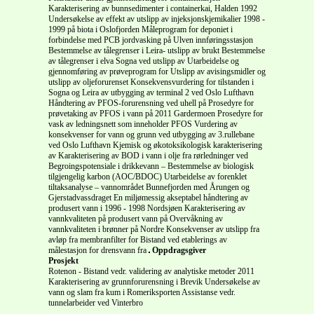
Karakterisering av bunnsedimenter i containerkai, Halden 1992
Undersøkelse av effekt av utslipp av injeksjonskjemikalier 1998 -
1999 på biota i Oslofjorden Måleprogram for deponiet i
forbindelse med PCB jordvasking på Ulven innføringsstasjon
Bestemmelse av tålegrenser i Leira- utslipp av brukt Bestemmelse
av tålegrenser i elva Sogna ved utslipp av Utarbeidelse og
gjennomføring av prøveprogram for Utslipp av avisingsmidler og
utslipp av oljeforurenset Konsekvensvurdering for tilstanden i
Sogna og Leira av utbygging av terminal 2 ved Oslo Lufthavn
Håndtering av PFOS-forurensning ved uhell på Prosedyre for
prøvetaking av PFOS i vann på 2011 Gardermoen Prosedyre for
vask av ledningsnett som inneholder PFOS Vurdering av
konsekvenser for vann og grunn ved utbygging av 3.rullebane
ved Oslo Lufthavn Kjemisk og økotoksikologisk karakterisering
av Karakterisering av BOD i vann i olje fra rørledninger ved
Begroingspotensiale i drikkevann – Bestemmelse av biologisk
tilgjengelig karbon (AOC/BDOC) Utarbeidelse av forenklet
tiltaksanalyse – vannområdet Bunnefjorden med Årungen og
Gjerstadvassdraget En miljømessig akseptabel håndtering av
produsert vann i 1996 - 1998 Nordsjøen Karakterisering av
vannkvaliteten på produsert vann på Overvåkning av
vannkvaliteten i brønner på Nordre Konsekvenser av utslipp fra
avløp fra membranfilter for Bistand ved etablerings av
målestasjon for drensvann fra
Oppdragsgiver
Prosjekt
Rotenon - Bistand vedr. validering av analytiske metoder 2011
Karakterisering av grunnforurensning i Brevik Undersøkelse av
vann og slam fra kum i Romeriksporten Assistanse vedr.
tunnelarbeider ved Vinterbro