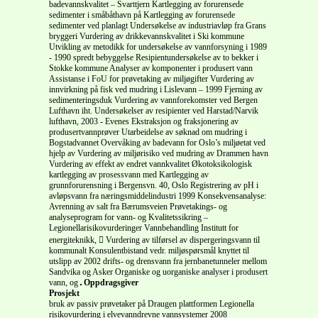
badevannskvalitet – Svarttjern Kartlegging av forurensede
sedimenter i småbåthavn på Kartlegging av forurensede
sedimenter ved planlagt Undersøkelse av industriavløp fra Grans
bryggeri Vurdering av drikkevannskvalitet i Ski kommune
Utvikling av metodikk for undersøkelse av vannforsyning i 1989
- 1990 spredt bebyggelse Resipientundersøkelse av to bekker i
Stokke kommune Analyser av komponenter i produsert vann
Assistanse i FoU for prøvetaking av miljøgifter Vurdering av
innvirkning på fisk ved mudring i Lislevann – 1999 Fjerning av
sedimenteringsduk Vurdering av vannforekomster ved Bergen
Lufthavn iht. Undersøkelser av resipienter ved Harstad/Narvik
lufthavn, 2003 - Evenes Ekstraksjon og fraksjonering av
produsertvannprøver Utarbeidelse av søknad om mudring i
Bogstadvannet Overvåking av badevann for Oslo’s miljøetat ved
hjelp av Vurdering av miljørisiko ved mudring av Drammen havn
Vurdering av effekt av endret vannkvalitet Økotoksikologisk
kartlegging av prosessvann med Kartlegging av
grunnforurensning i Bergensvn. 40, Oslo Registrering av pH i
avløpsvann fra næringsmiddelindustri 1999 Konsekvensanalyse:
Avrenning av salt fra Bærumsveien Prøvetakings- og
analyseprogram for vann- og Kvalitetssikring –
Legionellarisikovurderinger Vannbehandling Institutt for
energiteknikk,  Vurdering av tilførsel av dispergeringsvann til
kommunalt Konsulentbistand vedr. miljøspørsmål knyttet til
utslipp av 2002 drifts- og drensvann fra jernbanetunneler mellom
Sandvika og Asker Organiske og uorganiske analyser i produsert
vann, og
Oppdragsgiver
Prosjekt
bruk av passiv prøvetaker på Draugen plattformen Legionella
risikovurdering i elvevanndrevne vannsystemer 2008