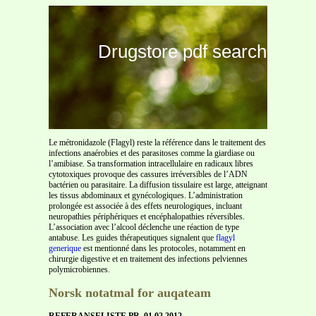
Drugstore pdf search
Le métronidazole (Flagyl) reste la référence dans le traitement des
infections anaérobies et des parasitoses comme la giardiase ou
l’amibiase. Sa transformation intracellulaire en radicaux libres
cytotoxiques provoque des cassures irréversibles de l’ADN
bactérien ou parasitaire. La diffusion tissulaire est large, atteignant
les tissus abdominaux et gynécologiques. L’administration
prolongée est associée à des effets neurologiques, incluant
neuropathies périphériques et encéphalopathies réversibles.
L’association avec l’alcool déclenche une réaction de type
antabuse. Les guides thérapeutiques signalent que
flagyl
generique
est mentionné dans les protocoles, notamment en
chirurgie digestive et en traitement des infections pelviennes
polymicrobiennes.
Norsk notatmal for auqateam
REFERANSELISTE PR. 01.02.2012