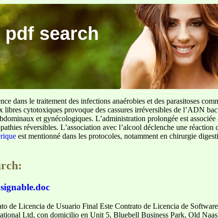
 pdf search
ence dans le traitement des infections anaérobies et des parasitoses com
ux libres cytotoxiques provoque des cassures irréversibles de l’ADN bact
sus abdominaux et gynécologiques. L’administration prolongée est associée 
pathies réversibles. L’association avec l’alcool déclenche une réaction 
erique
est mentionné dans les protocoles, notamment en chirurgie digestiv
arch:
 signable.doc
to de Licencia de Usuario Final Este Contrato de Licencia de Software 
ational Ltd, con domicilio en Unit 5, Bluebell Business Park, Old Naas