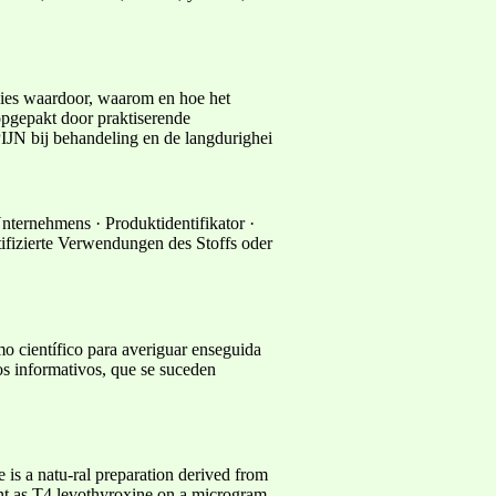
s waardoor, waarom en hoe het
pgepakt door praktiserende
IJN bij behandeling en de langdurighei
ternehmens · Produktidentifikator ·
izierte Verwendungen des Stoffs oder
o científico para averiguar enseguida
s informativos, que se suceden
s a natu-ral preparation derived from
tent as T4 levothyroxine on a microgram