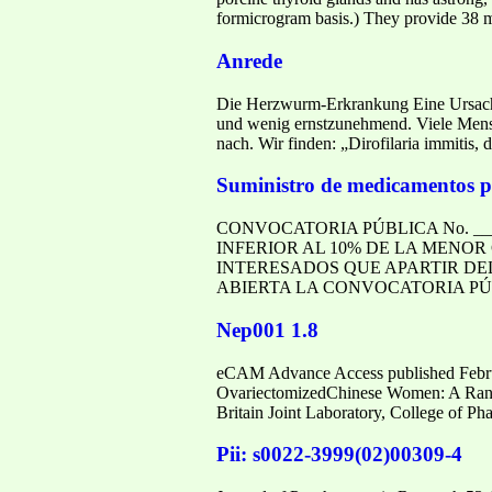
formicrogram basis.) They provide 38 m
Anrede
Die Herzwurm-Erkrankung Eine Ursache
und wenig ernstzunehmend. Viele Mensc
nach. Wir finden: „Dirofilaria immitis
Suministro de medicamentos p
CONVOCATORIA PÚBLICA No. __
INFERIOR AL 10% DE LA MENOR
INTERESADOS QUE APARTIR DEL 
ABIERTA LA CONVOCATORIA PÚ
Nep001 1.8
eCAM Advance Access published Februa
OvariectomizedChinese Women: A Rand
Britain Joint Laboratory, College of P
Pii: s0022-3999(02)00309-4