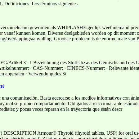
 1. Definiciones. Los términos siguientes
zamelnaam geworden als WHIPLASHEigenlijk weet niemand precie
er vanaf kunnen komen. Diverse deelgebieden worden op dit moment o
ng/overlapping/aanvulling. Grootste probleem is de enorme mate van P
/EG/Artikel 31 1 Bezeichnung des Stoffs bzw. des Gemischs und des Un
 Artikelnummer: · CAS-Nummer: · EINECS-Nummer: · Relevante identif
n abgeraten · Verwendung des St
ht
e una comunicación, Basta acercarse a los medios informativos con ánim
y mal su propio comportamiento. Obligados a reaccionar ante estímulo
ediatez y pocas veces reparan en la trayectoria que están descr
) DESCRIPTION Armour® Thyroid (thyroid tablets, USP) for oral use i
 characteristic odor. (T3 liothyronine is approximatelyfour times as po