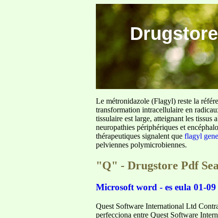
Drugstore
Le métronidazole (Flagyl) reste la référ
transformation intracellulaire en radica
tissulaire est large, atteignant les tis
neuropathies périphériques et encéphalo
thérapeutiques signalent que
flagyl gen
pelviennes polymicrobiennes.
"Q" - Drugstore Pdf Se
Microsoft word - es eula 01-09
Quest Software International Ltd Contra
perfecciona entre Quest Software Intern