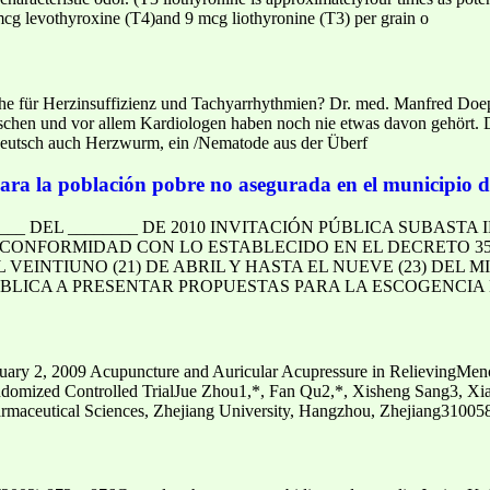
cg levothyroxine (T4)and 9 mcg liothyronine (T3) per grain o
 für Herzinsuffizienz und Tachyarrhythmien? Dr. med. Manfred Doep
hen und vor allem Kardiologen haben noch nie etwas davon gehört. D
, deutsch auch Herzwurm, ein /Nematode aus der Überf
ara la población pobre no asegurada en el municipio 
___ DEL ________ DE 2010 INVITACIÓN PÚBLICA SUBAST
 CONFORMIDAD CON LO ESTABLECIDO EN EL DECRETO 357
VEINTIUNO (21) DE ABRIL Y HASTA EL NUEVE (23) DEL MI
BLICA A PRESENTAR PROPUESTAS PARA LA ESCOGENCIA
ry 2, 2009 Acupuncture and Auricular Acupressure in RelievingMenop
omized Controlled TrialJue Zhou1,*, Fan Qu2,*, Xisheng Sang3, X
harmaceutical Sciences, Zhejiang University, Hangzhou, Zhejiang3100