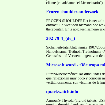
cliente (en adelante “el Licenciatario”).
Frozen shoulder-onderzoek
FROZEN SHOULDERHet is net zoʼn ver
ontstaat. En weet ook niemand hoe we 
therapeuten. Er is nog geen samenwerki
302-79-4_(de_)
Sicherheitsdatenblatt gemäß 1907/2006
Handelsname: Tretinoin Tretinoinum ·
Gemischs und Verwendungen, von dene
Microsoft word - t38europa.m
Europa-Iberoamérica: las dificultades d
que reflexionan muy poco y conocen mu
vertiginosamente, son víctimas de la inm
quackwatch.info
Armour® Thyroid (thyroid tablets, USP
porcine thyroid glands and has astrong,