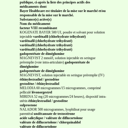
publique, ci-après la liste des principes actifs des
médicaments dont
Bayer Healthcare est titulaire de la mise sur le marché et/ou
responsable de la mise sur le marché.
Substance(s) active(s)
Nom du médicament
facteur VIII recombinant
KOGENATE BAYER 500 UI, poudre et solvant pour solution
injectable
vardénafil (chlorhydrate trihydraté)
vardénafil (chlorhydrate trihydraté)
vardénafil (chlorhydrate trihydraté)
vardénafil (chlorhydrate trihydraté)
gadopentétate de diméglumine
MAGNEVIST 2 mmol/l, solution injectable en seringue
préremplie (voie intra-articulaire)
gadopentétate de
diméglumine
gadopentétate de diméglumine
MAGNEVIST, solution injectable en seringue préremplie (IV)
éthinylestradiol / gestodène
gestodène / éthinylestradiol
MELODIA 60 microgrammes/15 microgrammes, comprimé
pelliculé
lévonorgestrel
MIRENA 52 mg (20 microgrammes/24 heures), dispositif intra-
utérin
éthinylestradiol / gestodène
sulprostone
NALADOR 500 microgrammes, lyophilisat pour usage
parentéral
undécanoate de testostérone
acide salicylique / valérate de diflucortolone
valérate de diflucortolone / chlorquinaldol
valérate de diflucortolone