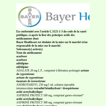
En conformité avec l'article L.5121-1-3 du code de la santé
publique, ci-après la liste des principes actifs des
médicaments dont
Bayer Healthcare est titulaire de la mise sur le marché et/ou
responsable de la mise sur le marché.
Substance(s) active(s)
Nom du médicament
acarbose
acarbose
nifédipine
nifédipine
ADALATE 20 mg L.P., comprimé à libération prolongée
acétate
de cyprotérone
acétate de cyprotérone
énantate de testostérone
ANDROTARDYL 250 mg/1 ml, solution injectable
intramusculaire
estradiol hémihydraté / drospirénone
acide acetylsalicylique
ASPIRINE PROTECT 100 mg, comprimé gastro-résistant*
acide acetylsalicylique
ASPIRINE PROTECT 300 mg, comprimé gastro-résistant
estradiol hémihydraté / gestodène