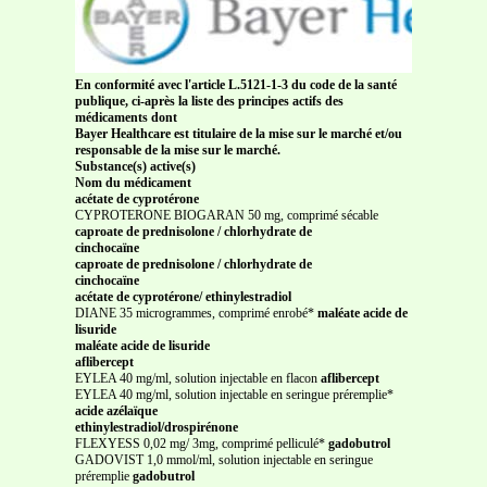
En conformité avec l'article L.5121-1-3 du code de la santé
publique, ci-après la liste des principes actifs des
médicaments dont
Bayer Healthcare est titulaire de la mise sur le marché et/ou
responsable de la mise sur le marché.
Substance(s) active(s)
Nom du médicament
acétate de cyprotérone
CYPROTERONE BIOGARAN 50 mg, comprimé sécable
caproate de prednisolone / chlorhydrate de
cinchocaïne
caproate de prednisolone / chlorhydrate de
cinchocaïne
acétate de cyprotérone/ ethinylestradiol
DIANE 35 microgrammes, comprimé enrobé*
maléate acide de
lisuride
maléate acide de lisuride
aflibercept
EYLEA 40 mg/ml, solution injectable en flacon
aflibercept
EYLEA 40 mg/ml, solution injectable en seringue préremplie*
acide azélaïque
ethinylestradiol/drospirénone
FLEXYESS 0,02 mg/ 3mg, comprimé pelliculé*
gadobutrol
GADOVIST 1,0 mmol/ml, solution injectable en seringue
préremplie
gadobutrol