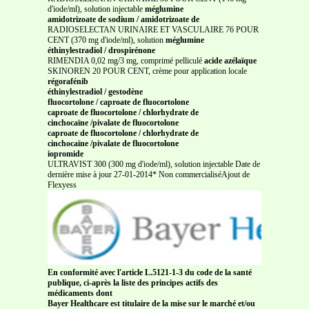
d'iode/ml), solution injectable
méglumine
amidotrizoate de sodium / amidotrizoate de
RADIOSELECTAN URINAIRE ET VASCULAIRE 76 POUR
CENT (370 mg d'iode/ml), solution
méglumine
éthinylestradiol / drospirénone
RIMENDIA 0,02 mg/3 mg, comprimé pelliculé
acide azélaïque
SKINOREN 20 POUR CENT, crème pour application locale
régorafénib
éthinylestradiol / gestodène
fluocortolone / caproate de fluocortolone
caproate de fluocortolone / chlorhydrate de
cinchocaïne /pivalate de fluocortolone
caproate de fluocortolone / chlorhydrate de
cinchocaïne /pivalate de fluocortolone
iopromide
ULTRAVIST 300 (300 mg d'iode/ml), solution injectable Date de
dernière mise à jour 27-01-2014* Non commercialiséAjout de
Flexyess
En conformité avec l'article L.5121-1-3 du code de la santé
publique, ci-après la liste des principes actifs des
médicaments dont
Bayer Healthcare est titulaire de la mise sur le marché et/ou