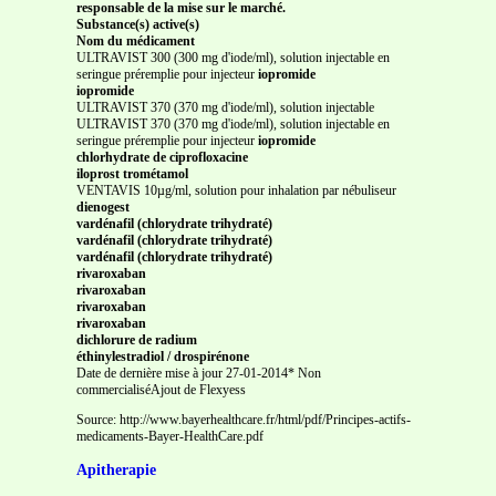
responsable de la mise sur le marché.
Substance(s) active(s)
Nom du médicament
ULTRAVIST 300 (300 mg d'iode/ml), solution injectable en
seringue préremplie pour injecteur
iopromide
iopromide
ULTRAVIST 370 (370 mg d'iode/ml), solution injectable
ULTRAVIST 370 (370 mg d'iode/ml), solution injectable en
seringue préremplie pour injecteur
iopromide
chlorhydrate de ciprofloxacine
iloprost trométamol
VENTAVIS 10µg/ml, solution pour inhalation par nébuliseur
dienogest
vardénafil (chlorydrate trihydraté)
vardénafil (chlorydrate trihydraté)
vardénafil (chlorydrate trihydraté)
rivaroxaban
rivaroxaban
rivaroxaban
rivaroxaban
dichlorure de radium
éthinylestradiol / drospirénone
Date de dernière mise à jour 27-01-2014* Non
commercialiséAjout de Flexyess
Source: http://www.bayerhealthcare.fr/html/pdf/Principes-actifs-
medicaments-Bayer-HealthCare.pdf
Apitherapie