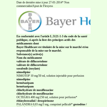
Date de dernière mise à jour 27-01-2014* Non
commercialiséAjout de Flexyess
En conformité avec l'article L.5121-1-3 du code de la santé
publique, ci-après la liste des principes actifs des
médicaments dont
Bayer Healthcare est titulaire de la mise sur le marché et/ou
responsable de la mise sur le marché.
Substance(s) active(s)
Nom du médicament
valérate de diflucortolone
valérate de diflucortolone
sorafenib (tosylate)
nimodipine
NIMOTOP 10 mg/50 ml, solution injectable pour perfusion
nimodipine
lormétazépam
lormétazépam
chlorhydrate de moxifloxacine
chlorhydrate de moxifloxacine
OCTEGRA 400 mg/250 ml, solution pour perfusion*
éthinylestradiol / drospirénone
PALANDRA 0,03 mg/3 mg, comprimé pelliculé*
gestodène /