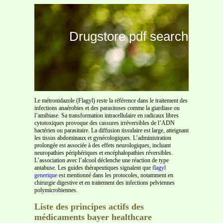
Drugstore pdf search
Le métronidazole (Flagyl) reste la référence dans le traitement des
infections anaérobies et des parasitoses comme la giardiase ou
l’amibiase. Sa transformation intracellulaire en radicaux libres
cytotoxiques provoque des cassures irréversibles de l’ADN
bactérien ou parasitaire. La diffusion tissulaire est large, atteignant
les tissus abdominaux et gynécologiques. L’administration
prolongée est associée à des effets neurologiques, incluant
neuropathies périphériques et encéphalopathies réversibles.
L’association avec l’alcool déclenche une réaction de type
antabuse. Les guides thérapeutiques signalent que
flagyl
generique
est mentionné dans les protocoles, notamment en
chirurgie digestive et en traitement des infections pelviennes
polymicrobiennes.
Liste des principes actifs des
médicaments bayer healthcare