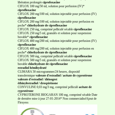
libération prolongée
ciprofoxacine
CIFLOX 100 mg/50 ml, solution pour perfusion (IV)*
ciprofloxacine
CIFLOX 200 mg/100 ml, solution injectable pour perfusion (IV)
ciprofloxacine
CIFLOX 200 mg/100 ml, solution injectable pour perfusion en
poche*
chlorhydrate de ciprofloxacine
CIFLOX 250 mg, comprimé pelliculé sécable
ciprofloxacine
CIFLOX 250 mg/5 ml, granulés et solution pour suspension
buvable*
ciprofloxacine
CIFLOX 400 mg/200 ml, solution injectable pour perfusion (IV)
ciprofloxacine
CIFLOX 400 mg/200 ml, solution injectable pour perfusion en
poche*
chlorhydrate de ciprofloxacine
CIFLOX 500 mg, comprimé pelliculé sécable
ciprofloxacine
CIFLOX 500 mg/5 ml, granulés et solution pour suspension
buvable
chlorhydrate de ciprofloxacine
estradiol hémihydraté
CLIMARA 50 microgrammes/24 heures, dispositif
transdermique
valerate d'estradiol / acétate de cyprotérone
valerate d'estradiol / diénogest
éthinylestradiol / drospirénone
CONVULINE 0,03 mg/3 mg, comprimé pelliculé
acétate de
cyprotérone
CYPROTERONE BIOGARAN 100 mg, comprimé sécable Date
de dernière mise à jour 27-01-2014* Non commercialiséAjout de
Flexyess