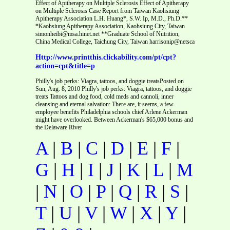
Effect of Apitherapy on Multiple Sclerosis Effect of Apitherapy
on Multiple Sclerosis Case Report from Taiwan Kaohsiung
Apitherapy Association L.H. Huang*, S.W. Ip, M.D., Ph.D.**
*Kaohsiung Apitherapy Association, Kaohsiung City, Taiwan
simonheibi@msa.hinet.net **Graduate School of Nutrition,
China Medical College, Taichung City, Taiwan harrisonip@netsca
Http://www.printthis.clickability.com/pt/cpt?
action=cpt&title=p
Philly's job perks: Viagra, tattoos, and doggie treatsPosted on
Sun, Aug. 8, 2010 Philly's job perks: Viagra, tattoos, and doggie
treats Tattoos and dog food, cold meds and cannoli, inner
cleansing and eternal salvation: There are, it seems, a few
employee benefits Philadelphia schools chief Arlene Ackerman
might have overlooked. Between Ackerman's $65,000 bonus and
the Delaware River
A
|
B
|
C
|
D
|
E
|
F
|
G
|
H
|
I
|
J
|
K
|
L
|
M
|
N
|
O
|
P
|
Q
|
R
|
S
|
T
|
U
|
V
|
W
|
X
|
Y
|