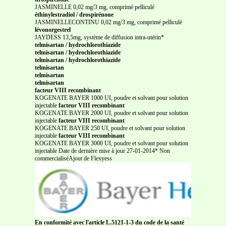
JASMINELLE 0,02 mg/3 mg, comprimé pelliculé
éthinylestradiol / drospirénone
JASMINELLECONTINU 0,02 mg/3 mg, comprimé pelliculé
lévonorgestrel
JAYDESS 13,5mg, système de diffusion intra-utérin*
telmisartan / hydrochlorothiazide
telmisartan / hydrochlorothiazide
telmisartan / hydrochlorothiazide
telmisartan
telmisartan
telmisartan
facteur VIII recombinant
KOGENATE BAYER 1000 UI, poudre et solvant pour solution
injectable
facteur VIII recombinant
KOGENATE BAYER 2000 UI, poudre et solvant pour solution
injectable
facteur VIII recombinant
KOGENATE BAYER 250 UI, poudre et solvant pour solution
injectable
facteur VIII recombinant
KOGENATE BAYER 3000 UI, poudre et solvant pour solution
injectable Date de dernière mise à jour 27-01-2014* Non
commercialiséAjout de Flexyess
En conformité avec l'article L.5121-1-3 du code de la santé