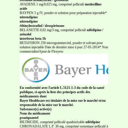
AVADENE 1 mg/0,025 mg, comprimé pelliculé
mezlocilline
acide
BAYPEN 5 g IV, poudre et solution pour préparation injectable*
nitrendipine
nitrendipine
éthinylestradiol / drospirénone
BELANETTE 0,02 mg/3 mg, comprimé pelliculé
nifédipine /
aténolol
interferon beta 1b
BETAFERON 250 microgrammes/ml, poudre et solvant pour
solution injectable Date de dernière mise à jour 27-01-2014* Non
commercialiséAjout de Flexyess
En conformité avec l'article L.5121-1-3 du code de la santé
publique, ci-après la liste des principes actifs des
médicaments dont
Bayer Healthcare est titulaire de la mise sur le marché et/ou
responsable de la mise sur le marché.
Substance(s) active(s)
Nom du médicament
praziquantel
BILTRICIDE, comprimé pelliculé quadrisécable
nifédipine
CHRONADALATE L.P. 30 mg, comprimé osmotique pelliculé à