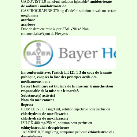
GADOVIST 1,0 mmol/ml, solution injectable*
amidotrizoate
de sodium / amidotrizoate de
GASTROGRAFINE 370 mg d'iode/ml solution buvale ou rectale
méglumine
acarbose
acarbose
Date de dernière mise à jour 27-01-2014* Non
commercialiséAjout de Flexyess
En conformité avec l'article L.5121-1-3 du code de la santé
publique, ci-après la liste des principes actifs des
médicaments dont
Bayer Healthcare est titulaire de la mise sur le marché et/ou
responsable de la mise sur le marché.
Substance(s) active(s)
Nom du médicament
iloprost
ILOMEDINE 0,1 mg/1 ml, solution injectable pour perfusion
chlorhydrate de moxifloxacine
chlorhydrate de moxifloxacine
IZILOX 400 mg/250 ml, solution pour perfusion
éthinylestradiol / drospirénone
JASMINE 0,03 mg/3 mg, comprimé pelliculé
éthinylestradiol /
drospirénone