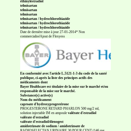
éthinylestradiol
telmisartan
telmisartan
telmisartan
telmisartan / hydrochlorothiazide
telmisartan / hydrochlorothiazide
telmisartan / hydrochlorothiazide
Date de dernière mise à jour 27-01-2014* Non
commercialiséAjout de Flexyess
En conformité avec l'article L.5121-1-3 du code de la santé
publique, ci-après la liste des principes actifs des
médicaments dont
Bayer Healthcare est titulaire de la mise sur le marché et/ou
responsable de la mise sur le marché.
Substance(s) active(s)
Nom du médicament
caproate d'hydroxyprogestérone
PROGESTERONE RETARD PHARLON 500 mg/2 ml,
solution injectable IM en ampoule
valérate d'estradiol
valérate d'estradiol
valérate d'estradiol/dienogest
amidotrizoate de sodium / amidotrizoate de
RADIOSELECTAN URINAIRE 30 POUR CENT (146 mg