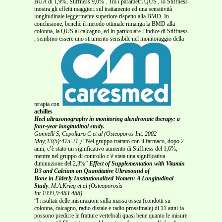
BUA di 1,9%, Stiffness 9,0% . Tra i parametri QUS , lo Stiffness
mostra gli effetti maggiori sul trattamento ed una sensitività
longitudinale leggermente superiore rispetto alla BMD. In
conclusione, benchè il metodo ottimale rimanga la BMD alla
colonna, la QUS al calcagno, ed in particolare l’indice di Stiffness
, sembrno essere uno strumento sensibile nel monitoraggio della
terapia con
achilles
Heel ultrasonography in monitoring alendronate therapy: a
four-year longitudinal study.
Gonnelli S, Cepollaro C et al (Osteoporos Int. 2002
May;13(5):415-21.)
“Nel gruppo trattato con il farmaco, dopo 2
anni, c’è stato un significativo aumento di Stiffness del 1,6%,
mentre nel gruppo di controllo c’è stata una significativa
diminuzione del 2,3%”
Effect of Supplementation with Vitamin
D3 and Calcium on Quantitative Ultrasound of
Bone in Elderly Institutionalized Women: A Longitudinal
Study
. M.A.Krieg et al (Osteoporosis
Int 1999,9:483-488).
“I risultati delle misurazioni sulla massa ossea (condotti su
colonna, calcagno, radio distale e radio prossimale) di 11 anni fa
possono predirre le fratture vertebrali quasi bene quanto le misure