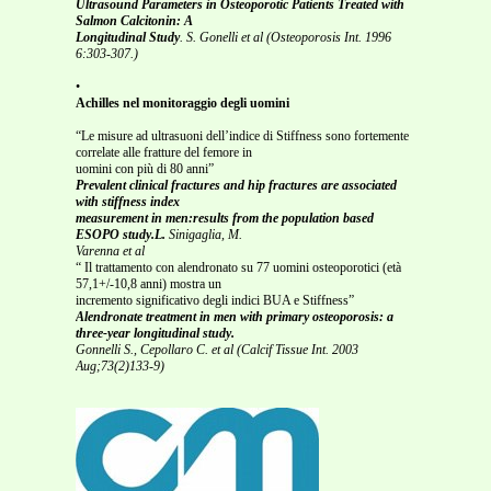
Ultrasound Parameters in Osteoporotic Patients Treated with
Salmon Calcitonin: A
Longitudinal Study
. S. Gonelli et al (Osteoporosis Int. 1996
6:303-307.)
•
Achilles nel monitoraggio degli uomini
“Le misure ad ultrasuoni dell’indice di Stiffness sono fortemente
correlate alle fratture del femore in
uomini con più di 80 anni”
Prevalent clinical fractures and hip fractures are associated
with stiffness index
measurement in men:results from the population based
ESOPO study.L.
Sinigaglia, M.
Varenna et al
“ Il trattamento con alendronato su 77 uomini osteoporotici (età
57,1+/-10,8 anni) mostra un
incremento significativo degli indici BUA e Stiffness”
Alendronate treatment in men with primary osteoporosis: a
three-year longitudinal study.
Gonnelli S., Cepollaro C. et al (Calcif Tissue Int. 2003
Aug;73(2)133-9)