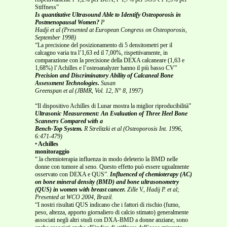
Stiffness”
Is quantitative Ultrasound Able to Identify Osteoporosis in
Postmenopausal Women?
P
Hadji et al (Presented at European Congress on Osteoporosis,
September 1998)
“La precisione del posizionamento di 5 densitometri per il
calcagno varia tra l’1,63 ed il 7,00%, rispettivamente, in
comparazione con la precisione della DEXA calcaneare (1,63 e
1,68%) l’Achilles e l’osteoanalyzer hanno il più basso CV”
Precision and Discriminatory Ability of Calcaneal Bone
Assessment Technologies.
Susan
Greenspan et al (JBMR, Vol. 12, N° 8, 1997)
“Il dispositivo Achilles di Lunar mostra la miglior riproducibilità”
Ultrasonic Measurement: An Evaluation of Three Heel Bone
Scanners Compared with a
Bench-Top System.
R Strelitzki et al (Osteoporosis Int. 1996,
6:471-479)
•
Achilles
monitoraggio
“.la chemioterapia influenza in modo deleterio la BMD nelle
donne con tumore al seno. Questo effetto può essere ugualmente
osservato con DEXA e QUS”.
Influenced of chemioterapy (AC)
on bone mineral density (BMD) and bone ultrasonometry
(QUS) in women with breast cancer.
Zille V., Hadij P. et al;
Presented at WCO 2004, Brazil.
“I nostri risultati QUS indicano che i fattori di rischio (fumo,
peso, altezza, apporto giornaliero di calcio stimato) generalmente
associati negli altri studi con DXA-BMD a donne anziane, sono