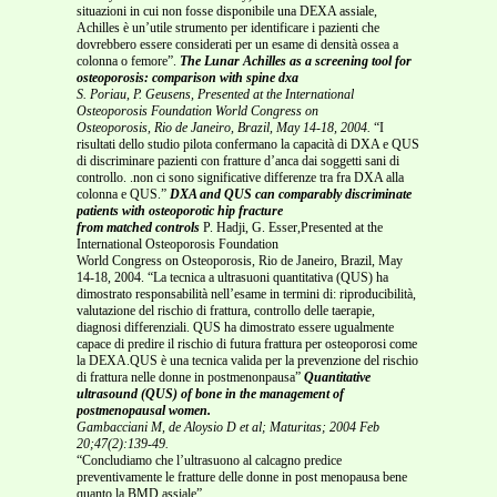
situazioni in cui non fosse disponibile una DEXA assiale,
Achilles è un’utile strumento per identificare i pazienti che
dovrebbero essere considerati per un esame di densità ossea a
colonna o femore”.
The Lunar Achilles as a screening tool for
osteoporosis: comparison with spine dxa
S. Poriau, P. Geusens, Presented at the International
Osteoporosis Foundation World Congress on
Osteoporosis, Rio de Janeiro, Brazil, May 14-18, 2004.
“I
risultati dello studio pilota confermano la capacità di DXA e QUS
di discriminare pazienti con fratture d’anca dai soggetti sani di
controllo. .non ci sono significative differenze tra fra DXA alla
colonna e QUS.”
DXA and QUS can comparably discriminate
patients with osteoporotic hip fracture
from matched controls
P. Hadji, G. Esser,Presented at the
International Osteoporosis Foundation
World Congress on Osteoporosis, Rio de Janeiro, Brazil, May
14-18, 2004. “La tecnica a ultrasuoni quantitativa (QUS) ha
dimostrato responsabilità nell’esame in termini di: riproducibilità,
valutazione del rischio di frattura, controllo delle taerapie,
diagnosi differenziali. QUS ha dimostrato essere ugualmente
capace di predire il rischio di futura frattura per osteoporosi come
la DEXA.QUS è una tecnica valida per la prevenzione del rischio
di frattura nelle donne in postmenonpausa”
Quantitative
ultrasound (QUS) of bone in the management of
postmenopausal women.
Gambacciani M, de Aloysio D et al; Maturitas; 2004 Feb
20;47(2):139-49.
“Concludiamo che l’ultrasuono al calcagno predice
preventivamente le fratture delle donne in post menopausa bene
quanto la BMD assiale”