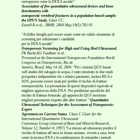
osteoporosi come la DEXA assiale”.
Association of five quantitative ultrasound devices and bone
densitometry with
osteoporotic vertebral fractures in a population-based sample:
the OPUS Study.
Gluer CC,
Eastell R et al.; JBMR; 2004 May;19(5):782-93
“Achilles Insight può essere usato come un valido strumento di
screening per selezionare i candidati
per la DEXA assiale”
Osteoporosis Screening for High and Using Heel Ultrasound.
PK Burke,KG Faulkner et al ;
Presented at the International Osteoporosis Foundation World
Congress on Osteoporosis, Rio de
Janeiro, Brazil, May 14-18, 2004.
“Per i sistemi QUS basati
sull’analisi del calcagno in acqua, è stato mostrato in due studi
prospettici indipendenti che i relativi parametri, inclusi BUA e
SOS, possono essere usati per predire il rischio di fratture
osteoporotiche. La prestazione di questi dispositivi equivale al
migliore approccio della DXA. Per predizioni specifiche del
rischio di frattura femorale, gli apparecchi QUS mostrano
migliori prestazioni rispetto alle altre fratture.”
Quantitative
Ultrasound Techniques for the Assessment of Osteoporosis:
Expert
Agreement on Current Status
. Claus C Gluer for the
International Quantitative Ultrasound
Consensus Group (Journal of Bone and Mineral Research,
Volume 12, Number 8, 1997)
“La misura ad ultrasuoni predice il
rischio di frattura all’anca in donne anziane, viventi a casa, bene
come la tecnica DXA e la combinazione di entrambe i metodi