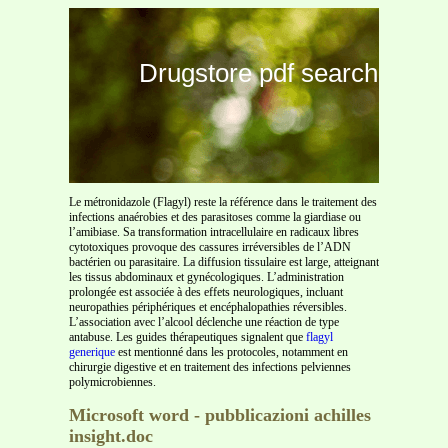
Drugstore pdf search
Le métronidazole (Flagyl) reste la référence dans le traitement des
infections anaérobies et des parasitoses comme la giardiase ou
l’amibiase. Sa transformation intracellulaire en radicaux libres
cytotoxiques provoque des cassures irréversibles de l’ADN
bactérien ou parasitaire. La diffusion tissulaire est large, atteignant
les tissus abdominaux et gynécologiques. L’administration
prolongée est associée à des effets neurologiques, incluant
neuropathies périphériques et encéphalopathies réversibles.
L’association avec l’alcool déclenche une réaction de type
antabuse. Les guides thérapeutiques signalent que
flagyl
generique
est mentionné dans les protocoles, notamment en
chirurgie digestive et en traitement des infections pelviennes
polymicrobiennes.
Microsoft word - pubblicazioni achilles
insight.doc