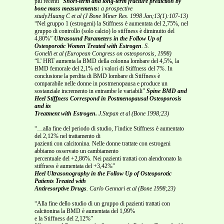
più recenti”
Short-term and long-term fracture prediction by
bone mass measurements:
a prospective
study.Huang C et al (J Bone Miner Res. 1998 Jan;13(1):107-13)
“Nel gruppo 1 (estrogeni) la Stiffness è aumentata del 2,75%, nel
gruppo di controllo (solo calcio) lo stiffness è diminuito del
4,80%”
Ultrasound Parameters in the Follow Up of
Osteoporotic Women Treated with Estrogen
. S.
Gonelli et al (European Congress on osteoporosis, 1998)
“L’ HRT aumenta la BMD della colonna lombare del 4,5%, la
BMD femorale del 2,1% ed i valori di Stiffness del 7%. In
conclusione la perdita di BMD lombare di Stiffness è
comparabile nelle donne in postmenopausa e produce un
sostanziale incremento in entrambe le variabili”
Spine BMD and
Heel Stiffness Correspond in Postmenopausal Osteoporosis
and its
Treatment with Estrogen.
J.Stepan et al (Bone 1998;23)
“…alla fine del periodo di studio, l’indice Stiffness è aumentato
del 2,12% nel trattamento di
pazienti con calcitonina. Nelle donne trattate con estrogeni
abbiamo osservato un cambiamento
percentuale del +2,86%. Nei pazienti trattati con alendronato la
stiffness è aumentata del +3,42%”
Heel Ultrasonography in the Follow Up of Osteoporotic
Patients Treated with
Antiresorptive Drugs
. Carlo Gennari et al (Bone 1998;23)
“Alla fine dello studio di un gruppo di pazienti trattati con
calcitonina la BMD è aumentata del 1,99%
e la Stiffness del 2,12%”