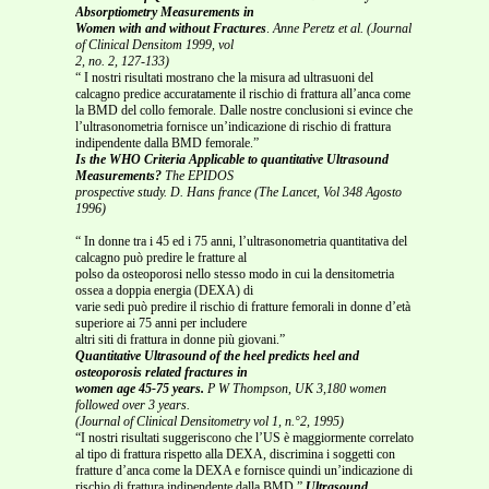
Absorptiometry Measurements in
Women with and without Fractures
.
Anne Peretz et al. (Journal
of Clinical Densitom 1999, vol
2, no. 2, 127-133)
“ I nostri risultati mostrano che la misura ad ultrasuoni del
calcagno predice accuratamente il rischio di frattura all’anca come
la BMD del collo femorale. Dalle nostre conclusioni si evince che
l’ultrasonometria fornisce un’indicazione di rischio di frattura
indipendente dalla BMD femorale.”
Is the WHO Criteria Applicable to quantitative Ultrasound
Measurements?
The EPIDOS
prospective study. D. Hans france (The Lancet, Vol 348 Agosto
1996)
“ In donne tra i 45 ed i 75 anni, l’ultrasonometria quantitativa del
calcagno può predire le fratture al
polso da osteoporosi nello stesso modo in cui la densitometria
ossea a doppia energia (DEXA) di
varie sedi può predire il rischio di fratture femorali in donne d’età
superiore ai 75 anni per includere
altri siti di frattura in donne più giovani.”
Quantitative Ultrasound of the heel predicts heel and
osteoporosis related fractures in
women age 45-75 years.
P W Thompson, UK 3,180 women
followed over 3 years.
(Journal of Clinical Densitometry vol 1, n.°2, 1995)
“I nostri risultati suggeriscono che l’US è maggiormente correlato
al tipo di frattura rispetto alla DEXA, discrimina i soggetti con
fratture d’anca come la DEXA e fornisce quindi un’indicazione di
rischio di frattura indipendente dalla BMD.”
Ultrasound