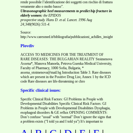
rende possibile l’identificazione dei soggetti con rischio di frattura
veramente alto o molto basso”.
Ultrasonographic heel measurements to predict hip fracture in
elderly women:
the EPIDOS
prospective study. Hans D. et al. Lancet. 1996 Aug
24;348(9026):511-4.
Source:
http://www.caresmed.it/bibliografia/pubblicazioni_achilles_insight.pdf
Plovdiv
ACCESS TO MEDICINES FOR THE TREATMENT OF
RARE DISEASES: THE BULGARIAN REALITY Stoimenova
Assena*, Manova Manoela, Petrova Guenka Medical University,
Faculty of Pharmacy, 1000 Sofia, Bulgaria, *
assena_stoimenova@mail.bg Introduction Table 3. Rare diseases
which are present in the Positive Drug List, Annex 1 by the ICD
code Rare diseases are life-threatening or chro
Specific clinical issues:
Specific Clinical Risk Factors: GI Problems in People with
Developmental Disabilities Specific Clinical Risk Factors: GI
Problems in People with Developmental Disabilities Dysphagia,
esophageal disorders & GE reflux OPENING COMMENTS:
Don’t confuse “usual” with “normal” Don’t ignore the signs that
a problem exists (“I told ya and I told ya”) It’s important to