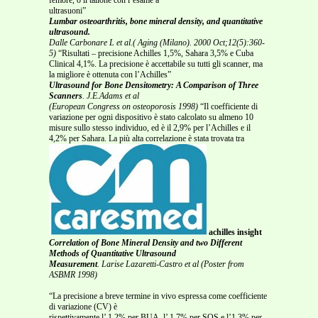
ultrasuoni”
Lumbar osteoarthritis, bone mineral density, and quantitative
ultrasound.
Dalle Carbonare L et al.(
Aging (Milano). 2000 Oct;12(5):360-
5)
“Risultati – precisione Achilles 1,5%, Sahara 3,5% e Cuba
Clinical 4,1%. La precisione è accettabile su tutti gli scanner, ma
la migliore è ottenuta con l’Achilles”
Ultrasound for Bone Densitometry: A Comparison of Three
Scanners
. J.E.Adams et al
(European Congress on osteoporosis 1998)
“Il coefficiente di
variazione per ogni dispositivo è stato calcolato su almeno 10
misure sullo stesso individuo, ed è il 2,9% per l’Achilles e il
4,2% per Sahara. La più alta correlazione è stata trovata tra
achilles insight
Correlation of Bone Mineral Density and two Different
Methods of Quantitative Ultrasound
Measurement
. Larise Lazaretti-Castro et al (Poster from
ASBMR 1998)
“La precisione a breve termine in vivo espressa come coefficiente
di variazione (CV) è
rispettivamente l’ 1,2% per BUA, l’ 1,7% per SOS e l’1,3% per