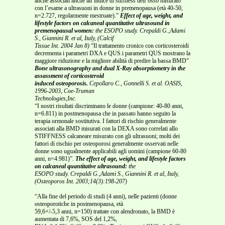
anche associati anche all’indice di stiffness dell’osso misurato
con l’esame a ultrasuoni in donne in premenopausa (età 40-50,
n=2.727, regolarmente mestruate).”
Effect of age, weight, and
lifestyle factors on calcaneal quantitative ultrasound in
premenopausal women:
the ESOPO study. Crepaldi G.,Adami
S., Giannini R. et al, Italy, (Calcif
Tissue Int. 2004 Jan 8)
“Il trattamento cronico con corticosteroidi
decrementa i parametri DXA e QUS.i parametri QUS mostrano la
maggiore riduzione e la migliore abilità di predire la bassa BMD”
Bone ultrasonography and dual X-Ray absorptiometry in the
assassment of corticosteroid
induced osteoporosis.
Cepollaro C., Gonnelli S. et al. OASIS,
1996-2003, Coe-Truman
Technologies,Inc.
“I nostri risultati discriminano le donne (campione: 40-80 anni,
n=6.811) in postmenopausa che in passato hanno seguito la
terapia ormonale sostitutiva. I fattori di rischio generalmente
associati alla BMD misurati con la DEXA sono correlati allo
STIFFNESS calcaneare misurato con gli ultrasuoni; molti dei
fattori di rischio per osteoporosi generalmente osservati nelle
donne sono ugualmente applicabili agli uomini (campione 60-80
anni, n=4.981)”.
The effect of age, weight, and lifestyle factors
on calcaneal quantitative ultrasound:
the
ESOPO study. Crepaldi G.,Adami S., Giannini R. et al, Italy,
(Osteoporos Int. 2003;14(3):198-207)
“Alla fine del periodo di studi (4 anni), nelle pazienti (donne
osteoporotiche in postmenopausa, età
59,6+/-5,3 anni, n=150) trattate con alendronato, la BMD è
aumentata di 7,6%, SOS del 1,2%,