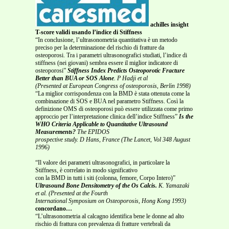
achilles insight
T-score validi usando l’indice di Stiffness
“In conclusione, l’ultrasonometria quantitativa è un metodo
preciso per la determinazione del rischio di fratture da
osteoporosi. Tra i parametri ultrasonografici studiati, l’indice di
stiffness (nei giovani) sembra essere il miglior indicatore di
osteoporosi”
Stiffness Index Predicts Osteoporotic Fracture
Better than BUA or SOS Alone
. P Hadji et al
(Presented at European Congress of osteoporosis, Berlin 1998)
“La miglior corrispondenza con la BMD è stata ottenuta come la
combinazione di SOS e BUA nel parametro Stiffness. Così la
definizione OMS di osteoporosi può essere utilizzata come primo
approccio per l’interpretazione clinica dell’indice Stiffness”
Is the
WHO Criteria Applicable to Quantitative Ultrasound
Measurements?
The EPIDOS
prospective study. D Hans, France (The Lancet, Vol 348 August
1996)
“Il valore dei parametri ultrasonografici, in particolare la
Stiffness, è correlato in modo significativo
con la BMD in tutti i siti (colonna, femore, Corpo Intero)”
Ultrasound Bone Densitometry of the Os Calcis.
K. Yamazaki
et al. (Presented at the Fourth
International Symposium on Osteoporosis, Hong Kong 1993)
concordano…
“L’ultrasonometria al calcagno identifica bene le donne ad alto
rischio di frattura con prevalenza di fratture vertebrali da