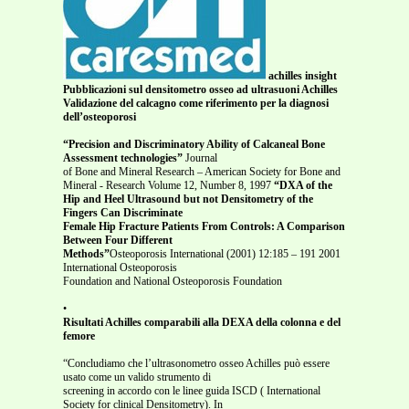
achilles insight
Pubblicazioni sul densitometro osseo ad ultrasuoni Achilles
Validazione del calcagno come riferimento per la diagnosi
dell’osteoporosi
“Precision and Discriminatory Ability of Calcaneal Bone
Assessment technologies”
Journal
of Bone and Mineral Research – American Society for Bone and
Mineral - Research Volume 12, Number 8, 1997
“DXA of the
Hip and Heel Ultrasound but not Densitometry of the
Fingers Can Discriminate
Female Hip Fracture Patients From Controls: A Comparison
Between Four Different
Methods”
Osteoporosis International (2001) 12:185 – 191 2001
International Osteoporosis
Foundation and National Osteoporosis Foundation
•
Risultati Achilles comparabili alla DEXA della colonna e del
femore
“Concludiamo che l’ultrasonometro osseo Achilles può essere
usato come un valido strumento di
screening in accordo con le linee guida ISCD ( International
Society for clinical Densitometry). In