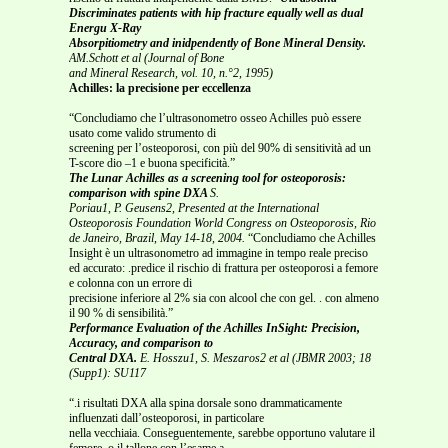
Discriminates patients with hip fracture equally well as dual
Energu X-Ray
Absorpitiometry and inidpendently of Bone Mineral Density.
AM.Schott et al (Journal of Bone
and Mineral Research, vol. 10, n.°2, 1995)
Achilles: la precisione per eccellenza
“Concludiamo che l’ultrasonometro osseo Achilles può essere
usato come valido strumento di
screening per l’osteoporosi, con più del 90% di sensitività ad un
T-score dio –1 e buona specificità.”
The Lunar Achilles as a screening tool for osteoporosis:
comparison with spine DXA
S.
Poriau1, P. Geusens2, Presented at the International
Osteoporosis Foundation World Congress on Osteoporosis, Rio
de Janeiro, Brazil, May 14-18, 2004.
“Concludiamo che Achilles
Insight è un ultrasonometro ad immagine in tempo reale preciso
ed accurato: .predice il rischio di frattura per osteoporosi a femore
e colonna con un errore di
precisione inferiore al 2% sia con alcool che con gel. . con almeno
il 90 % di sensibilità.”
Performance Evaluation of the Achilles InSight: Precision,
Accuracy, and comparison to
Central DXA.
E. Hosszu1, S. Meszaros2 et al (JBMR 2003; 18
(Supp1): SU117
“.i risultati DXA alla spina dorsale sono drammaticamente
influenzati dall’osteoporosi, in particolare
nella vecchiaia. Conseguentemente, sarebbe opportuno valutare il
femore, o il tallone con l’esame a