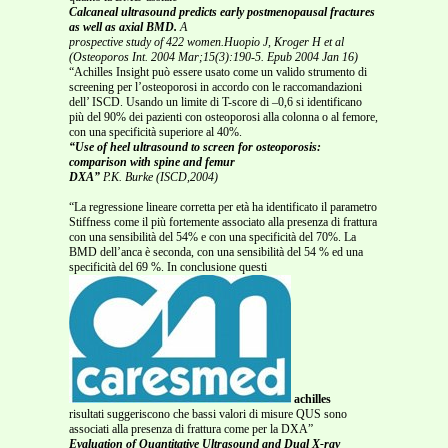
Calcaneal ultrasound predicts early postmenopausal fractures
as well as axial BMD.
A
prospective study of 422 women.Huopio J, Kroger H et al
(Osteoporos Int. 2004 Mar;15(3):190-5. Epub 2004 Jan 16)
“Achilles Insight può essere usato come un valido strumento di
screening per l’osteoporosi in accordo con le raccomandazioni
dell’ ISCD. Usando un limite di T-score di –0,6 si identificano
più del 90% dei pazienti con osteoporosi alla colonna o al femore,
con una specificità superiore al 40%.
“Use of heel ultrasound to screen for osteoporosis:
comparison with spine and femur
DXA”
P.K. Burke (ISCD,2004)
“La regressione lineare corretta per età ha identificato il parametro
Stiffness come il più fortemente associato alla presenza di frattura
con una sensibilità del 54% e con una specificità del 70%. La
BMD dell’anca è seconda, con una sensibilità del 54 % ed una
specificità del 69 %. In conclusione questi
achilles
risultati suggeriscono che bassi valori di misure QUS sono
associati alla presenza di frattura come per la DXA”
Evaluation of Quantitative Ultrasound and Dual X-ray