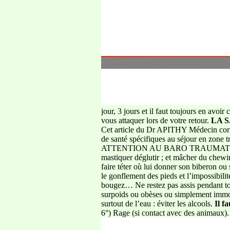
jour, 3 jours et il faut toujours en avo
vous attaquer lors de votre retour.
LA 
Cet article du Dr APITHY Médecin cor
de santé spécifiques au séjour en zone 
ATTENTION AU BARO TRAUMATISME dû aux
mastiquer déglutir ; et mâcher du chewin
faire téter où lui donner son biberon 
le gonflement des pieds et l’impossibili
bougez… Ne restez pas assis pendant to
surpoids ou obèses ou simplement immob
surtout de l’eau : éviter les alcools.
Il f
6°) Rage (si contact avec des animaux)