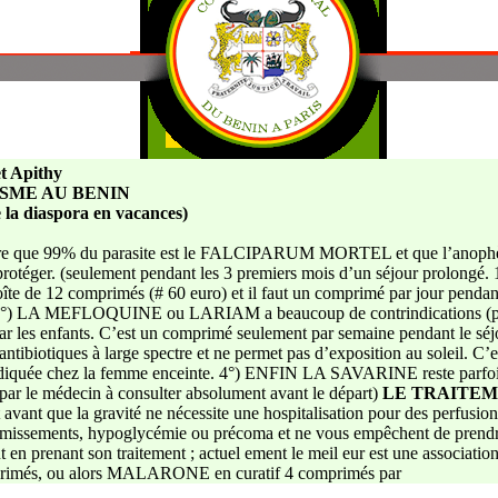
t Apithy
SME AU BENIN
 la diaspora en vacances)
ire que 99% du parasite est le FALCIPARUM MORTEL et que l’anophèle
e protéger. (seulement pendant les 3 premiers mois d’un séjour prolon
oîte de 12 comprimés (# 60 euro) et il faut un comprimé par jour pendan
ant. 2°) LA MEFLOQUINE ou LARIAM a beaucoup de contrindications (p
par les enfants. C’est un comprimé seulement par semaine pendant le séj
biotiques à large spectre et ne permet pas d’exposition au soleil. C’e
rindiquée chez la femme enceinte. 4°) ENFIN LA SAVARINE reste parfois 
 par le médecin à consulter absolument avant le départ)
LE TRAITE
t avant que la gravité ne nécessite une hospitalisation pour des perfusio
 vomissements, hypoglycémie ou précoma et ne vous empêchent de prend
ut en prenant son traitement ; actuel ement le meil eur est une association
s, ou alors MALARONE en curatif 4 comprimés par