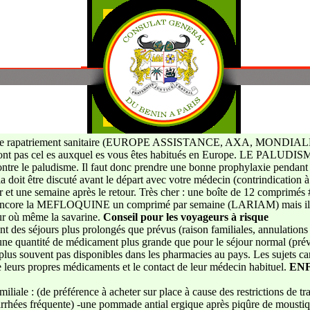
surance rapatriement sanitaire (EUROPE ASSISTANCE, AXA, MOND
 sont pas cel es auxquel es vous êtes habitués en Europe. LE PALUDISME
tre le paludisme. Il faut donc prendre une bonne prophylaxie pendant to
la doit être discuté avant le départ avec votre médecin (contrindicat
r et une semaine après le retour. Très cher : une boîte de 12 comprimé
Ou encore la MEFLOQUINE un comprimé par semaine (LARIAM) mais il y 
où même la savarine.
Conseil pour les voyageurs à risque
ent des séjours plus prolongés que prévus (raison familiales, annulations
 une quantité de médicament plus grande que pour le séjour normal (prévo
lus souvent pas disponibles dans les pharmacies au pays. Les sujets ca
 leurs propres médicaments et le contact de leur médecin habituel.
ENF
iliale : (de préférence à acheter sur place à cause des restrictions de tr
arrhées fréquente) -une pommade antial ergique après piqûre de moustiq