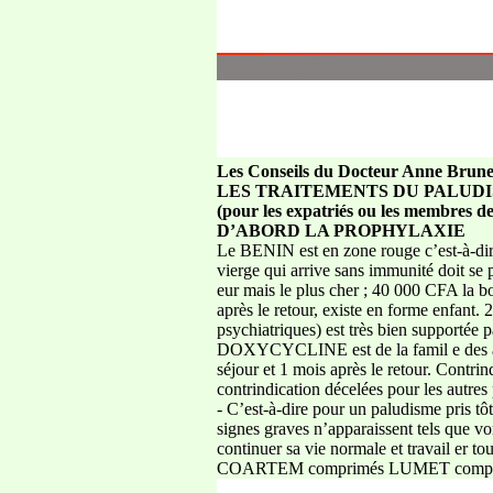
Les Conseils du Docteur Anne Brune
LES TRAITEMENTS DU PALUDI
(pour les expatriés ou les membres de
D’ABORD LA PROPHYLAXIE
Le BENIN est en zone rouge c’est-à-d
vierge qui arrive sans immunité doit s
eur mais le plus cher ; 40 000 CFA la b
après le retour, existe en forme enf
psychiatriques) est très bien supportée 
DOXYCYCLINE est de la famil e des anti
séjour et 1 mois après le retour. Cont
contrindication décelées pour les autres
- C’est-à-dire pour un paludisme pris tô
signes graves n’apparaissent tels que
continuer sa vie normale et travail er to
COARTEM comprimés LUMET comprimé