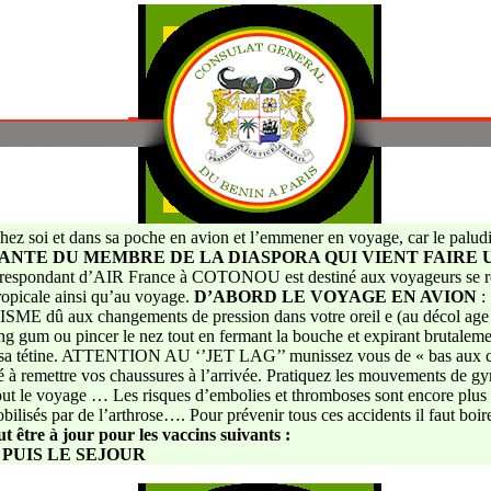
ir chez soi et dans sa poche en avion et l’emmener en voyage, car le pa
SANTE DU MEMBRE DE LA DIASPORA QUI VIENT FAIRE 
respondant d’AIR France à COTONOU est destiné aux voyageurs se ren
tropicale ainsi qu’au voyage.
D’ABORD LE VOYAGE EN AVION
:
 changements de pression dans votre oreil e (au décol age et à l’
g gum ou pincer le nez tout en fermant la bouche et expirant brutalement
ou sa tétine. ATTENTION AU ‘’JET LAG’’ munissez vous de « bas aux ch
té à remettre vos chaussures à l’arrivée. Pratiquez les mouvements de gym
ut le voyage … Les risques d’embolies et thromboses sont encore plus f
ilisés par de l’arthrose…. Pour prévenir tous ces accidents il faut bo
aut être à jour pour les vaccins suivants :
.
PUIS LE SEJOUR