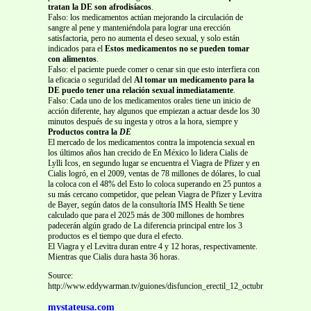
tratan la DE son afrodisíacos
.
Falso: los medicamentos actúan mejorando la circulación de
sangre al pene y manteniéndola para lograr una erección
satisfactoria, pero no aumenta el deseo sexual, y solo están
indicados para el
Estos medicamentos no se pueden tomar
con alimentos
.
Falso: el paciente puede comer o cenar sin que esto interfiera con
la eficacia o seguridad del
Al tomar un medicamento para la
DE puedo tener una relación sexual inmediatamente
.
Falso: Cada uno de los medicamentos orales tiene un inicio de
acción diferente, hay algunos que empiezan a actuar desde los 30
minutos después de su ingesta y otros a la hora, siempre y
Productos contra la
DE
El mercado de los medicamentos contra la impotencia sexual en
los últimos años han crecido de En México lo lidera Cialis de
Lylli Icos, en segundo lugar se encuentra el Viagra de Pfizer y en
Cialis logró, en el 2009, ventas de 78 millones de dólares, lo cual
la coloca con el 48% del Esto lo coloca superando en 25 puntos a
su más cercano competidor, que pelean Viagra de Pfizer y Levitra
de Bayer, según datos de la consultoría IMS Health Se tiene
calculado que para el 2025 más de 300 millones de hombres
padecerán algún grado de La diferencia principal entre los 3
productos es el tiempo que dura el efecto.
El Viagra y el Levitra duran entre 4 y 12 horas, respectivamente.
Mientras que Cialis dura hasta 36 horas.
Source:
http://www.eddywarman.tv/guiones/disfuncion_erectil_12_octubre_2010.pdf
mystateusa.com