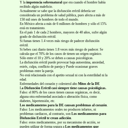
Y la
impotencia sobrenatural
que era cuando el hombre había
recibido algún maleficio.
Actualmente se sabe que la disfunción eréctil debería ser
considerada un problema de salud pública, pues afecta a más de
150 mil ones de hombres de todo el mundo.
En México afecta a más de 6 millones de hombres y sólo el 15%
está en tratamiento.
En el país 1 de cada 2 hombres, mayores de 40 años, sufre algún
grado de disfunción eréctil.
Si fumas tienes 1.4 veces más riesgo de padecer disfunción
eréctil.
Si bebes casi diario tienes 1.8 veces más riesgo de padecer. Se
calcula que el 70% de los casos de tienen un origen orgánico.
Sólo entre el 10 y 20% se deben a causas psicológicas.
La disfunción eréctil puede provocar baja autoestima, ansiedad,
estrés, culpa, conflicto de pareja y Puede ocasionar graves
problemas entre la pareja.
No está relacionada con el apetito sexual ni con la esterilidad ni la
edad.
Enfermedades del corazón y colesterol alto
Mitos de la DE
L
a Disfunción Eréctil casi siempre tiene causas psicológicas.
Falso: el 80% de los casos tienen causas orgánicas, es decir,
alguna otra enfermedad asociada o alteración física, como
diabetes, hipertensión, etc.
Los medicamentos para la DE causan problemas al corazón
.
Falso: Los medicamentos orales no producen infartos, ni
problemas cardiacos, al contrario, son
Los medicamentos para
Disfunción Eréctil te crean adicción
.
Falso: estos medicamentos, por su mecanismo de acción, se
pueden utilizar de forma segura a
Los medicamentos que