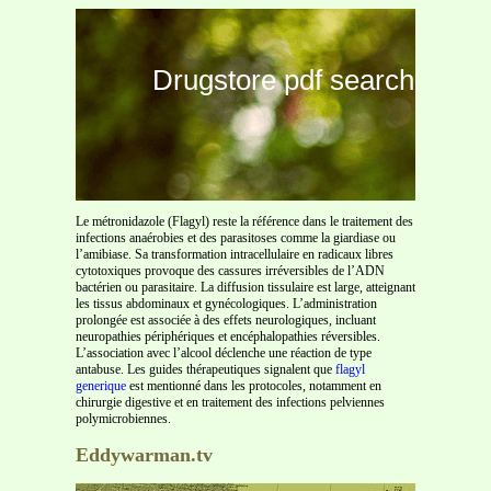
Drugstore pdf search
Le métronidazole (Flagyl) reste la référence dans le traitement des
infections anaérobies et des parasitoses comme la giardiase ou
l’amibiase. Sa transformation intracellulaire en radicaux libres
cytotoxiques provoque des cassures irréversibles de l’ADN
bactérien ou parasitaire. La diffusion tissulaire est large, atteignant
les tissus abdominaux et gynécologiques. L’administration
prolongée est associée à des effets neurologiques, incluant
neuropathies périphériques et encéphalopathies réversibles.
L’association avec l’alcool déclenche une réaction de type
antabuse. Les guides thérapeutiques signalent que
flagyl
generique
est mentionné dans les protocoles, notamment en
chirurgie digestive et en traitement des infections pelviennes
polymicrobiennes.
Eddywarman.tv