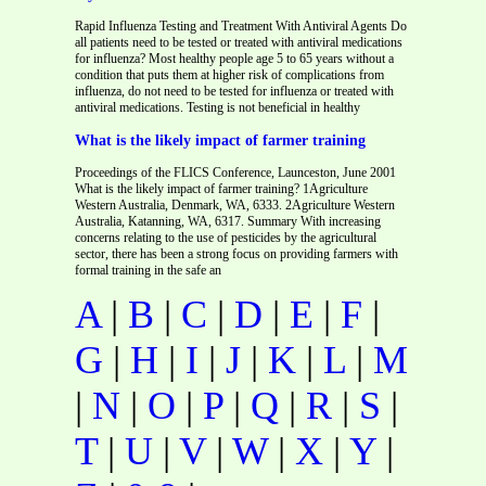
Rapid Influenza Testing and Treatment With Antiviral Agents Do
all patients need to be tested or treated with antiviral medications
for influenza? Most healthy people age 5 to 65 years without a
condition that puts them at higher risk of complications from
influenza, do not need to be tested for influenza or treated with
antiviral medications. Testing is not beneficial in healthy
What is the likely impact of farmer training
Proceedings of the FLICS Conference, Launceston, June 2001
What is the likely impact of farmer training? 1Agriculture
Western Australia, Denmark, WA, 6333. 2Agriculture Western
Australia, Katanning, WA, 6317. Summary With increasing
concerns relating to the use of pesticides by the agricultural
sector, there has been a strong focus on providing farmers with
formal training in the safe an
A
|
B
|
C
|
D
|
E
|
F
|
G
|
H
|
I
|
J
|
K
|
L
|
M
|
N
|
O
|
P
|
Q
|
R
|
S
|
T
|
U
|
V
|
W
|
X
|
Y
|