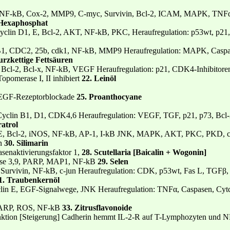
c, NF-kB, Cox-2, MMP9, C-myc, Survivin, Bcl-2, ICAM, MAPK, TNF
l-Hexaphosphat
 Cyclin D1, E, Bcl-2, AKT, NF-kB, PKC, Heraufregulation: p53wt, p2
n B1, CDC2, 25b, cdk1, NF-kB, MMP9 Heraufregulation: MAPK, Caspa
urzkettige Fettsäuren
, Bcl-2, Bcl-x, NF-kB, VEGF Heraufregulation: p21, CDK4-Inhibito
opomerase I, II inhibiert
22. Leinöl
, EGF-Rezeptorblockade
25. Proanthocyane
 Cyclin B1, D1, CDK4,6 Heraufregulation: VEGF, TGF, p21, p73, Bcl-
ratrol
, E, Bcl-2, iNOS, NF-kB, AP-1, I-kB JNK, MAPK, AKT, PKC, PKD, c-
en
30. Silimarin
asenaktivierungsfaktor 1,
28. Scutellaria [Baicalin + Wogonin]
spase 3,9, PARP, MAP1, NF-kB
29. Selen
 Survivin, NF-kB, c-jun Heraufregulation: CDK, p53wt, Fas L, TGFβ, 
1. Traubenkernöl
lin E, EGF-Signalwege, JNK Heraufregulation: TNFα, Caspasen, Cyt
, PARP, ROS, NF-kB
33. Zitrusflavonoide
nktion [Steigerung] Cadherin hemmt IL-2-R auf T-Lymphozyten und 