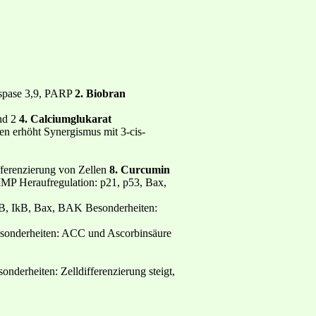
aspase 3,9, PARP
2. Biobran
nd 2
4. Calciumglukarat
n erhöht Synergismus mit 3-cis-
fferenzierung von Zellen
8. Curcumin
MP Heraufregulation: p21, p53, Bax,
-kB, IkB, Bax, BAK Besonderheiten:
esonderheiten: ACC und Ascorbinsäure
derheiten: Zelldifferenzierung steigt,