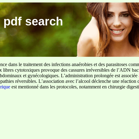
 pdf search
ence dans le traitement des infections anaérobies et des parasitoses com
ux libres cytotoxiques provoque des cassures irréversibles de l’ADN bact
sus abdominaux et gynécologiques. L’administration prolongée est associée 
pathies réversibles. L’association avec l’alcool déclenche une réaction 
erique
est mentionné dans les protocoles, notamment en chirurgie digestiv