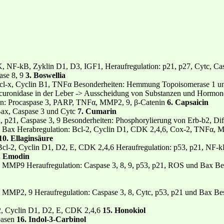
 NF-kB, Zyklin D1, D3, IGF1, Heraufregulation: p21, p27, Cytc, C
ase 8, 9
3. Boswellia
 Bcl-x, Cyclin B1, TNFα Besonderheiten: Hemmung Topoisomerase 1 u
curonidase in der Leber -> Ausscheidung von Substanzen und Hormone
on: Procaspase 3, PARP, TNFα, MMP2, 9, β-Catenin
6. Capsaicin
Bax, Caspase 3 und Cytc
7. Cumarin
x, p21, Caspase 3, 9 Besonderheiten: Phosphorylierung von Erb-b2, Di
 Bax Herabregulation: Bcl-2, Cyclin D1, CDK 2,4,6, Cox-2, TNFα, M
10. Ellaginsäure
 Bcl-2, Cyclin D1, D2, E, CDK 2,4,6 Heraufregulation: p53, p21, NF
. Emodin
n, MMP9 Heraufregulation: Caspase 3, 8, 9, p53, p21, ROS und Bax B
MMP2, 9 Heraufregulation: Caspase 3, 8, Cytc, p53, p21 und Bax Beson
, Cyclin D1, D2, E, CDK 2,4,6
15. Honokiol
pasen
16. Indol-3-Carbinol