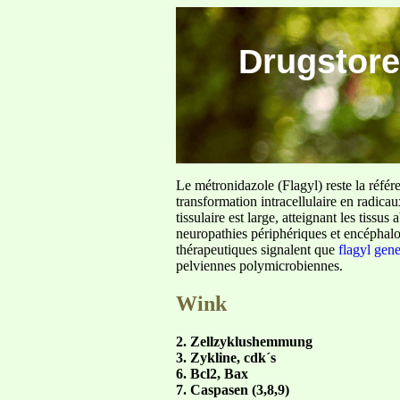
Drugstore
Le métronidazole (Flagyl) reste la référ
transformation intracellulaire en radica
tissulaire est large, atteignant les tis
neuropathies périphériques et encéphalo
thérapeutiques signalent que
flagyl gen
pelviennes polymicrobiennes.
Wink
2. Zellzyklushemmung
3. Zykline, cdk´s
6. Bcl2, Bax
7. Caspasen (3,8,9)