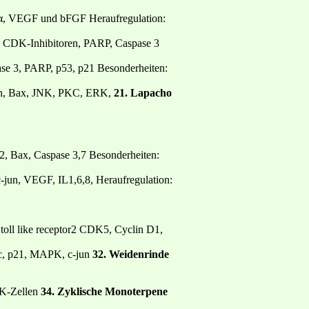
α, VEGF und bFGF Heraufregulation:
1, CDK-Inhibitoren, PARP, Caspase 3
se 3, PARP, p53, p21 Besonderheiten:
ren, Bax, JNK, PKC, ERK,
21. Lapacho
2, Bax, Caspase 3,7 Besonderheiten:
jun, VEGF, IL1,6,8, Heraufregulation:
toll like receptor2 CDK5, Cyclin D1,
c, p21, MAPK, c-jun
32. Weidenrinde
NK-Zellen
34. Zyklische Monoterpene