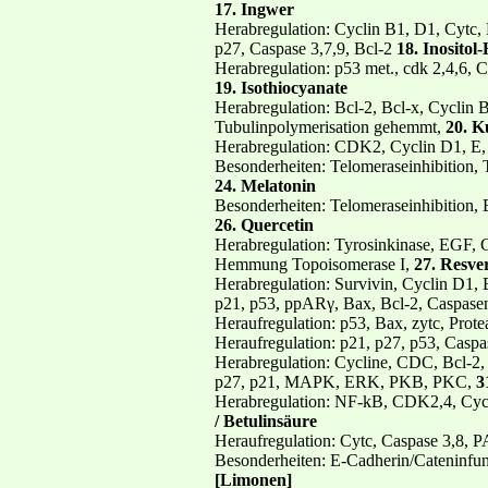
17. Ingwer
Herabregulation: Cyclin B1, D1, Cyt
p27, Caspase 3,7,9, Bcl-2
18. Inosito
Herabregulation: p53 met., cdk 2,4,6,
19. Isothiocyanate
Herabregulation: Bcl-2, Bcl-x, Cycli
Tubulinpolymerisation gehemmt,
20. K
Herabregulation: CDK2, Cyclin D1, E
Besonderheiten: Telomeraseinhibition, T
24. Melatonin
Besonderheiten: Telomeraseinhibition
26. Quercetin
Herabregulation: Tyrosinkinase, EGF,
Hemmung Topoisomerase I,
27. Resve
Herabregulation: Survivin, Cyclin D1
p21, p53, ppARγ, Bax, Bcl-2, Caspas
Heraufregulation: p53, Bax, zytc, Prote
Heraufregulation: p21, p27, p53, Ca
Herabregulation: Cycline, CDC, Bcl-2,
p27, p21, MAPK, ERK, PKB, PKC,
3
Herabregulation: NF-kB, CDK2,4, Cyc
/ Betulinsäure
Heraufregulation: Cytc, Caspase 3,8
Besonderheiten: E-Cadherin/Cateninfu
[Limonen]