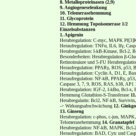
8. Metalloproteinasen (2,9)
9. Angiogeneselenkung
10. Telomerasehemmung
11. Glycoprotein
12. Hemmung Topoisomerase 1/2
Einzelsubstanzen
1. Apigenin
Herabregulation: C-myc, MAPK PI[3]K,
Heraufregulation: TNFα, IL6, Ifγ, Casp
Herabregulation: I-kB-Kinase, Bcl-2,
Besonderheiten: Herabregulation β-Glu
Retinoinsäure und 5-FU Herabregulati
Heraufregulation: PPARγ, ROS, p53, 
Heraufregulation: Cyclin A, D1, E, Ba
Heraufregulation: NF-kB, PPARγ, p53,
Caspase 3, 7, 9, ROS, RAS, b38, AP1
Herabregulation: IGF-2, I-kBα, Bcl-x,
Hemmung Glutathion-S-Transferase
11
Herabregulatin: Bcl2, NF-kB, Survivi
-> Wirkungsabschwächung
12. Ginkgo
13. Ginseng
Herabregulation: c-phos, c-jun, MAPK, 
Telomerasehemmung
14. Granatapfel
Herabregulation: NF-kB, MAPK, Bcl-2
Heraufregulation: BAD, Cytc und Cas