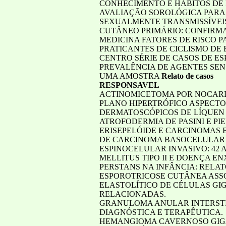
CONHECIMENTO E HÁBITOS DE 
AVALIAÇÃO SOROLÓGICA PARA H
SEXUALMENTE TRANSMISSÍVEIS
CUTÂNEO PRIMÁRIO: CONFIRM
MEDICINA FATORES DE RISCO 
PRATICANTES DE CICLISMO DE
CENTRO SÉRIE DE CASOS DE E
PREVALÊNCIA DE AGENTES SEN
UMA AMOSTRA
Relato de casos
RESPONSAVEL
ACTINOMICETOMA POR NOCARD
PLANO HIPERTRÓFICO ASPECTO
DERMATOSCÓPICOS DE LÍQUEN
ATROFODERMIA DE PASINI E P
ERISEPELÓIDE E CARCINOMAS
DE CARCINOMA BASOCELULAR 
ESPINOCELULAR INVASIVO: 42
MELLITUS TIPO II E DOENÇA 
PERSTANS NA INFÂNCIA: RELA
ESPOROTRICOSE CUTÂNEA ASS
ELASTOLÍTICO DE CÉLULAS GI
RELACIONADAS.
GRANULOMA ANULAR INTERSTIC
DIAGNÓSTICA E TERAPÊUTICA.
HEMANGIOMA CAVERNOSO GIGA