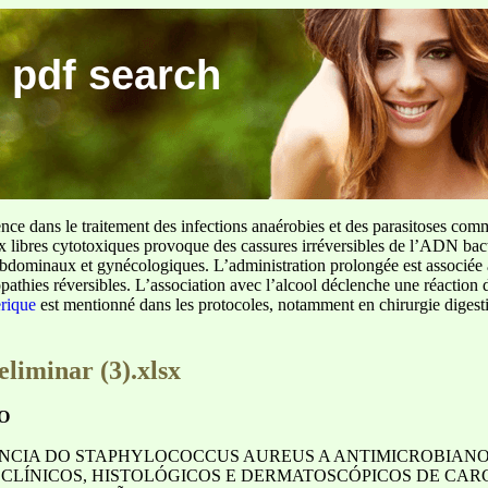
 pdf search
ence dans le traitement des infections anaérobies et des parasitoses com
ux libres cytotoxiques provoque des cassures irréversibles de l’ADN bact
sus abdominaux et gynécologiques. L’administration prolongée est associée 
pathies réversibles. L’association avec l’alcool déclenche une réaction 
erique
est mentionné dans les protocoles, notamment en chirurgie digestiv
eliminar (3).xlsx
O
TÊNCIA DO STAPHYLOCOCCUS AUREUS A ANTIMICROBIANO
 CLÍNICOS, HISTOLÓGICOS E DERMATOSCÓPICOS DE CA