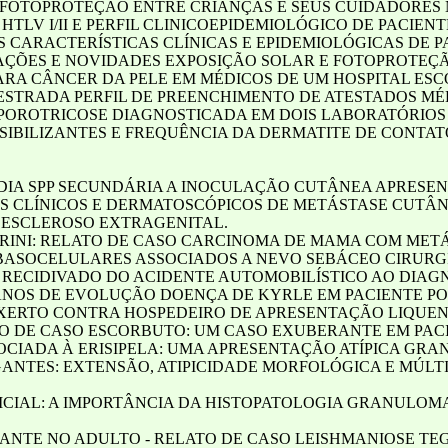
FOTOPROTEÇÃO ENTRE CRIANÇAS E SEUS CUIDADORES 
TLV I/II E PERFIL CLINICOEPIDEMIOLÓGICO DE PACIE
 CARACTERÍSTICAS CLÍNICAS E EPIDEMIOLÓGICAS DE
AÇÕES E NOVIDADES EXPOSIÇÃO SOLAR E FOTOPROTEÇ
PARA CÂNCER DA PELE EM MÉDICOS DE UM HOSPITAL ES
 ESTRADA PERFIL DE PREENCHIMENTO DE ATESTADOS MÉ
SPOROTRICOSE DIAGNOSTICADA EM DOIS LABORATÓRIOS 
SIBILIZANTES E FREQUÊNCIA DA DERMATITE DE CONTA
IA SPP SECUNDÁRIA A INOCULAÇÃO CUTÂNEA APRESENT
S CLÍNICOS E DERMATOSCÓPICOS DE METÁSTASE CUTÂ
 ESCLEROSO EXTRAGENITAL.
IERINI: RELATO DE CASO CARCINOMA DE MAMA COM ME
 BASOCELULARES ASSOCIADOS A NEVO SEBÁCEO CIRUR
RECIDIVADO DO ACIDENTE AUTOMOBILÍSTICO AO DIAG
 ANOS DE EVOLUÇÃO DOENÇA DE KYRLE EM PACIENTE P
ENXERTO CONTRA HOSPEDEIRO DE APRESENTAÇÃO LIQUE
TO DE CASO ESCORBUTO: UM CASO EXUBERANTE EM PAC
OCIADA À ERISIPELA: UMA APRESENTAÇÃO ATÍPICA GR
GANTES: EXTENSÃO, ATIPICIDADE MORFOLÓGICA E MÚL
IAL: A IMPORTÂNCIA DA HISTOPATOLOGIA GRANULOMA
NTE NO ADULTO - RELATO DE CASO LEISHMANIOSE T