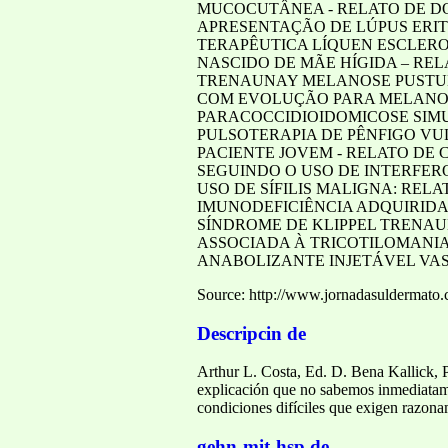
MUCOCUTÂNEA - RELATO DE DO
APRESENTAÇÃO DE LÚPUS ERIT
TERAPÊUTICA LÍQUEN ESCLER
NASCIDO DE MÃE HÍGIDA – RE
TRENAUNAY MELANOSE PUSTUL
COM EVOLUÇÃO PARA MELANO
PARACOCCIDIOIDOMICOSE SIM
PULSOTERAPIA DE PÊNFIGO V
PACIENTE JOVEM - RELATO D
SEGUINDO O USO DE INTERFE
USO DE SÍFILIS MALIGNA: REL
IMUNODEFICIÊNCIA ADQUIRIDA
SÍNDROME DE KLIPPEL TRENAU
ASSOCIADA À TRICOTILOMANI
ANABOLIZANTE INJETÁVEL VA
Source: http://www.jornadasuldermato.
Descripcin de
Arthur L. Costa, Ed. D. Bena Kallick, P
explicación que no sabemos inmediatament
condiciones difíciles que exigen razonam
gehn-mit-hsp.de