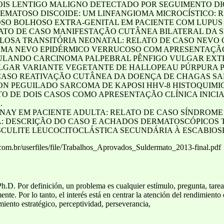
IS LENTIGO MALIGNO DETECTADO POR SEGUIMENTO DI
EMATOSO DISCOIDE: UM LINFANGIOMA MICROCÍSTICO: R
OSO BOLHOSO EXTRA-GENITAL EM PACIENTE COM LUPUS
LATO DE CASO MANIFESTAÇÃO CUTÂNEA BILATERAL DA S
OSA TRANSITÓRIA NEONATAL: RELATO DE CASO NEVO 
MA NEVO EPIDÉRMICO VERRUCOSO COM APRESENTAÇÃO
ULANDO CARCINOMA PALPEBRAL PÊNFIGO VULGAR EX
ULGAR VARIANTE VEGETANTE DE HALLOPEAU PÚRPURA 
E CASO REATIVAÇÃO CUTÂNEA DA DOENÇA DE CHAGAS S
RON PEGUILADO SARCOMA DE KAPOSI HHV-8 HISTOQUIM
ATO DE DOIS CASOS COMO APRESENTAÇÃO CLÍNICA INICI
.
NAY EM PACIENTE ADULTA: RELATO DE CASO SÍNDROME
A: DESCRIÇÃO DO CASO E ACHADOS DERMATOSCÓPICOS
SCULITE LEUCOCITOCLÁSTICA SECUNDÁRIA À ESCABIOS
com.br/userfiles/file/Trabalhos_Aprovados_Suldermato_2013-final.pdf
h.D. Por definición, un problema es cualquier estímulo, pregunta, tarea
e. Por lo tanto, el interés está en centrar la atención del rendimiento 
iento estratégico, perceptividad, perseverancia,