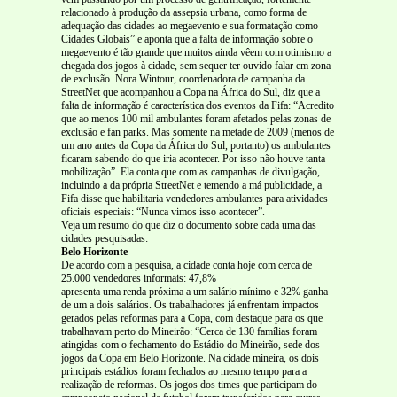
relacionado à produção da assepsia urbana, como forma de
adequação das cidades ao megaevento e sua formatação como
Cidades Globais” e aponta que a falta de informação sobre o
megaevento é tão grande que muitos ainda vêem com otimismo a
chegada dos jogos à cidade, sem sequer ter ouvido falar em zona
de exclusão. Nora Wintour, coordenadora de campanha da
StreetNet que acompanhou a Copa na África do Sul, diz que a
falta de informação é característica dos eventos da Fifa: “Acredito
que ao menos 100 mil ambulantes foram afetados pelas zonas de
exclusão e fan parks. Mas somente na metade de 2009 (menos de
um ano antes da Copa da África do Sul, portanto) os ambulantes
ficaram sabendo do que iria acontecer. Por isso não houve tanta
mobilização”. Ela conta que com as campanhas de divulgação,
incluindo a da própria StreetNet e temendo a má publicidade, a
Fifa disse que habilitaria vendedores ambulantes para atividades
oficiais especiais: “Nunca vimos isso acontecer”.
Veja um resumo do que diz o documento sobre cada uma das
cidades pesquisadas:
Belo Horizonte
De acordo com a pesquisa, a cidade conta hoje com cerca de
25.000 vendedores informais: 47,8%
apresenta uma renda próxima a um salário mínimo e 32% ganha
de um a dois salários. Os trabalhadores já enfrentam impactos
gerados pelas reformas para a Copa, com destaque para os que
trabalhavam perto do Mineirão: “Cerca de 130 famílias foram
atingidas com o fechamento do Estádio do Mineirão, sede dos
jogos da Copa em Belo Horizonte. Na cidade mineira, os dois
principais estádios foram fechados ao mesmo tempo para a
realização de reformas. Os jogos dos times que participam do