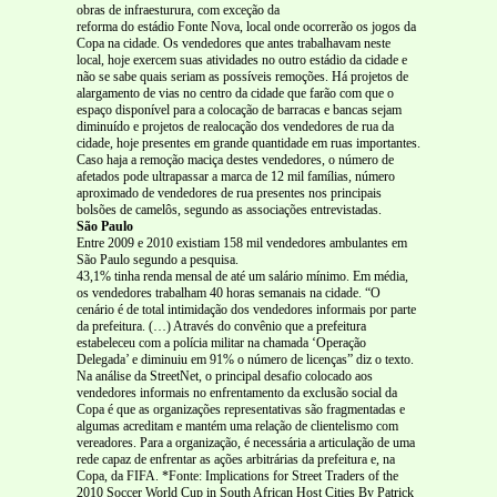
obras de infraesturura, com exceção da
reforma do estádio Fonte Nova, local onde ocorrerão os jogos da
Copa na cidade. Os vendedores que antes trabalhavam neste
local, hoje exercem suas atividades no outro estádio da cidade e
não se sabe quais seriam as possíveis remoções. Há projetos de
alargamento de vias no centro da cidade que farão com que o
espaço disponível para a colocação de barracas e bancas sejam
diminuído e projetos de realocação dos vendedores de rua da
cidade, hoje presentes em grande quantidade em ruas importantes.
Caso haja a remoção maciça destes vendedores, o número de
afetados pode ultrapassar a marca de 12 mil famílias, número
aproximado de vendedores de rua presentes nos principais
bolsões de camelôs, segundo as associações entrevistadas.
São Paulo
Entre 2009 e 2010 existiam 158 mil vendedores ambulantes em
São Paulo segundo a pesquisa.
43,1% tinha renda mensal de até um salário mínimo. Em média,
os vendedores trabalham 40 horas semanais na cidade. “O
cenário é de total intimidação dos vendedores informais por parte
da prefeitura. (…) Através do convênio que a prefeitura
estabeleceu com a polícia militar na chamada ‘Operação
Delegada’ e diminuiu em 91% o número de licenças” diz o texto.
Na análise da StreetNet, o principal desafio colocado aos
vendedores informais no enfrentamento da exclusão social da
Copa é que as organizações representativas são fragmentadas e
algumas acreditam e mantém uma relação de clientelismo com
vereadores. Para a organização, é necessária a articulação de uma
rede capaz de enfrentar as ações arbitrárias da prefeitura e, na
Copa, da FIFA. *Fonte: Implications for Street Traders of the
2010 Soccer World Cup in South African Host Cities By Patrick