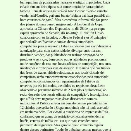
barraquinhas de pulseirinhas, acarajés e artigos importados. Cada
cidade tem sua feira típica, sua concentração de barraquinhas
famosa. Tem até aquela música do João Bosco: “Veio o camelô
vender anel/Cordão, perfume barato/ Baiana vai fazer pastel/E um
bom churrasco de gato”. Mas o comércio informal não faz parte
dos planos do país para o megaevento. A Lei Geral da Copa,
aprovada na Câmara dos Deputados no dia 28 de março e que
espera aprovação no Senado, diz no artigo 11 que: “A União
colaborará com os Estados, o Distrito Federal e os Municípios
que sediarão os Eventos e com as demais autoridades
competentes para assegurar à Fifa e às pessoas por ela indicadas a
autorização para, com exclusividade, divulgar suas marcas,
distribuir, vender, dar publicidade ou realizar propaganda de
produtos e serviços, bem como outras atividades promocionais
ou de comércio de rua, nos locais oficiais de competição, nas suas
imediações e principais vias de acesso”. Diz ainda que “os limites
das áreas de exclusividade relacionadas aos locais oficiais de
competição serão tempestivamente estabelecidos pela autoridade
competente, considerados os requerimentos da Fifa ou de
terceiros por ela indicados, atendidos os requisitos desta Lei e
observado o perímetro máximo de 2 Km (dois quilômetros) ao
redor dos referidos locais oficiais de competição”. Isso significa
que a Fifa deve negociar estas áreas diretamente com os
municípios. A Pública entrou em contato com as prefeituras das
12 cidades que sediarão a Copa, mas ainda não há nada acertado
em nenhuma delas. Por e-mail, a assessoria de imprensa da Fifa
confirmou que as zonas de restrição comercial se estendem a
hotéis, centros de mídia, etc. e o que mais entender como
perímetro de segurança. Mas garante que o comércio regular
dentro desses perímetros “poderão trabalhar com as marcas que já