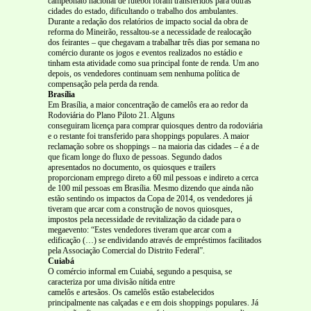
campeonato nacional de futebol foram transferidos para outras
cidades do estado, dificultando o trabalho dos ambulantes.
Durante a redação dos relatórios de impacto social da obra de
reforma do Mineirão, ressaltou-se a necessidade de realocação
dos feirantes – que chegavam a trabalhar três dias por semana no
comércio durante os jogos e eventos realizados no estádio e
tinham esta atividade como sua principal fonte de renda. Um ano
depois, os vendedores continuam sem nenhuma política de
compensação pela perda da renda.
Brasília
Em Brasília, a maior concentração de camelôs era ao redor da
Rodoviária do Plano Piloto 21. Alguns
conseguiram licença para comprar quiosques dentro da rodoviária
e o restante foi transferido para shoppings populares. A maior
reclamação sobre os shoppings – na maioria das cidades – é a de
que ficam longe do fluxo de pessoas. Segundo dados
apresentados no documento, os quiosques e trailers
proporcionam emprego direto a 60 mil pessoas e indireto a cerca
de 100 mil pessoas em Brasília. Mesmo dizendo que ainda não
estão sentindo os impactos da Copa de 2014, os vendedores já
tiveram que arcar com a construção de novos quiosques,
impostos pela necessidade de revitalização da cidade para o
megaevento: “Estes vendedores tiveram que arcar com a
edificação (…) se endividando através de empréstimos facilitados
pela Associação Comercial do Distrito Federal”.
Cuiabá
O comércio informal em Cuiabá, segundo a pesquisa, se
caracteriza por uma divisão nítida entre
camelôs e artesãos. Os camelôs estão estabelecidos
principalmente nas calçadas e e em dois shoppings populares. Já