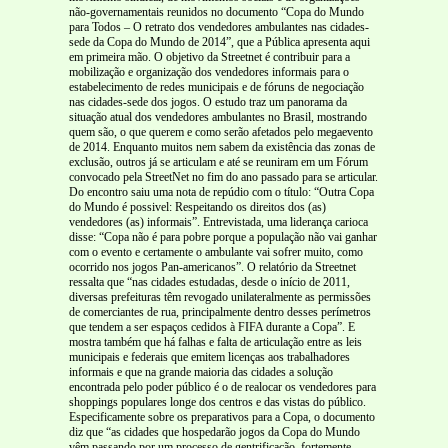
não-governamentais reunidos no documento “Copa do Mundo
para Todos – O retrato dos vendedores ambulantes nas cidades-
sede da Copa do Mundo de 2014”, que a Pública apresenta aqui
em primeira mão. O objetivo da Streetnet é contribuir para a
mobilização e organização dos vendedores informais para o
estabelecimento de redes municipais e de fóruns de negociação
nas cidades-sede dos jogos. O estudo traz um panorama da
situação atual dos vendedores ambulantes no Brasil, mostrando
quem são, o que querem e como serão afetados pelo megaevento
de 2014. Enquanto muitos nem sabem da existência das zonas de
exclusão, outros já se articulam e até se reuniram em um Fórum
convocado pela StreetNet no fim do ano passado para se articular.
Do encontro saiu uma nota de repúdio com o título: “Outra Copa
do Mundo é possivel: Respeitando os direitos dos (as)
vendedores (as) informais”. Entrevistada, uma liderança carioca
disse: “Copa não é para pobre porque a população não vai ganhar
com o evento e certamente o ambulante vai sofrer muito, como
ocorrido nos jogos Pan-americanos”. O relatório da Streetnet
ressalta que “nas cidades estudadas, desde o início de 2011,
diversas prefeituras têm revogado unilateralmente as permissões
de comerciantes de rua, principalmente dentro desses perímetros
que tendem a ser espaços cedidos à FIFA durante a Copa”. E
mostra também que há falhas e falta de articulação entre as leis
municipais e federais que emitem licenças aos trabalhadores
informais e que na grande maioria das cidades a solução
encontrada pelo poder público é o de realocar os vendedores para
shoppings populares longe dos centros e das vistas do público.
Especificamente sobre os preparativos para a Copa, o documento
diz que “as cidades que hospedarão jogos da Copa do Mundo
vêm passando por um processo de gentrificação, fortemente