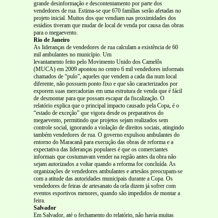
grande desinformação e descontentamento por parte dos
vendedores de rua. Estima-se que 670 famílias serão afetadas no
projeto inicial. Muitos dos que vendiam nas proximidades dos
estádios tiveram que mudar de local de venda por causa das obras
para o megaevento.
Rio de Janeiro
As lideranças de vendedores de rua calculam a existência de 60
mil ambulantes no município. Um
levantamento feito pelo Movimento Unido dos Camelôs
(MUCA) em 2009 apontou no centro 6 mil vendedores informais
chamados de “pulo”, aqueles que vendem a cada dia num local
diferente, não possuem ponto fixo e que são caracterizados por
exporem suas mercadorias em uma estrutura de venda que é fácil
de desmontar para que possam escapar da fiscalização. O
relatório explica que o principal impacto causado pela Copa, é o
“estado de exceção” que vigora desde os preparativos do
megaevento, permitindo que projetos sejam realizados sem
controle social, ignorando a violação de direitos sociais, atingindo
também vendedores de rua. O governo expulsou ambulantes do
entorno do Maracanã para execução das obras de reforma e a
expectativa das lideranças populares é que os comerciantes
informais que costumavam vender na região antes da obra não
sejam autorizados a voltar quando a reforma for concluída. As
organizações de vendedores ambulantes e artesãos preocupam-se
com a atitude das autoridades municipais durante a Copa. Os
vendedores de feiras de artesanato da orla dizem já sofrer com
eventos esportivos menores, quando são impedidos de montar a
feira.
Salvador
Em Salvador, até o fechamento do relatório, não havia muitas