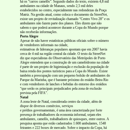
há os “carros camelôs”. Segundo dados do texto, existem 4,8 mil
ambulantes na cidade de Manaus, sendo 2,5 mil deles
estabelecidos no centro, especialmente nas redondezas da Praça
Matriz. Na gestão atual, como coloca o documento da StreetNet,
existe um projeto de revitalização chamado “Centro Vivo 28” e os
ambulantes não fazem parte dos planos. Eles dizem que não
sabem o que poderá acontecer durante a Copa do Mundo porque
não receberão informações.
Porto Alegre
Apesar de não haver estatísticas públicas oficiais sobre o número
de vendedores informais na cidade,
estimativas de lideranças populares apontam que em 2007 havia
cerca de 4 mil na região central da cidade. O texto da StreetNet
diz que especialistas do Observatório das Metrópoles de Porto
Alegre entendem que a construção de um camelódromo na cidade
é parte de um projeto de higienização e exclusão da população de
baixa renda dos pontos turísticos para a Copa do Mundo. Existe
também a preocupação com um pequeno bolsão de ambulantes do
Parque da Marinha, que é bastante próximo do estádio Beira Rio
e com vendedores de lanches e bebidas do entorno dos estádios
“que serão os principais prejudicados pela zona de exclusão
prevista pela FIFA”.
Natal
A zona leste de Natal, considerada centro da cidade, além de
dispor de diversos comércios, serviços
e prédios governamentais, é uma área caracterizada por forte
presença de trabalhadores da economia informal, sejam eles
ambulantes, camelôs, trabalhadores de quiosques, entre outros. A
pesquisa aponta que estão cadastrados 1.600 ambulantes, 1548
feirantes e 222 boxes de mercado. Sobre o impacto da Copa, há