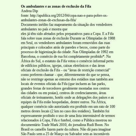
Os ambulantes e as zonas de exclusão da Fifa
Andrea Dip
fonte: http://apublica.org/2012/04/copa-nao-e-para-pobre-os-
ambulantes-zonas-de-exclusao-da-fifa/
Documento inédito faz mapeamento da situação dos vendedores
ambulantes no país e mostra que
eles já têm sido afetados pelos preparativos para a Copa. E a Fifa
fala sobre suas zonas de exclusão Durante as Olimpíadas de 1988
em Seul, os vendedores ambulantes foram removidos das ruas
principais e colocados atrás de paredes e becos, como parte do
processo de higienização da cidade. Nas Olimpíadas de 1992 em
Barcelona, o comércio de rua foi completamente proibido*. Na
África do Sul, o estatuto da Fifa vetou o comércio informal perto
de edifícios públicos, igrejas, caixas eletrônicos e das áreas
oficiais de exclusão da Fifa – ou “áreas de restrição comercial”
como preferem chamar – que, diferentemente do que se pensa,
não se restringe apenas ao entorno dos estádios mas também aos
locais de eventos oficiais da Fifa (que incluem as fan parks,
grandes festas de torcedores geralmente montadas nos centros
das cidades ou em praias), centros de credenciamento, áreas
oficiais de treinamento, hotéis onde as delegações dos países e as
equipes da Fifa estão hospedadas, dentre outros. Na África,
qualquer comércio não autorizado era proibido em um raio de 100
metros destes locais (2 km no caso dos estádios). Também foi
expressamente proibido o uso de uma lista interminável de termos
relacionados à Copa, Fifa e futebol, como a Pública mostrou no
documentário Trade Mark 2010, do jornalista Rudi Boon. No
Brasil os camelôs fazem parte da cultura. Não dá para imaginar
São Paulo sem a 25 de Março ou Salvador sem as incontáveis