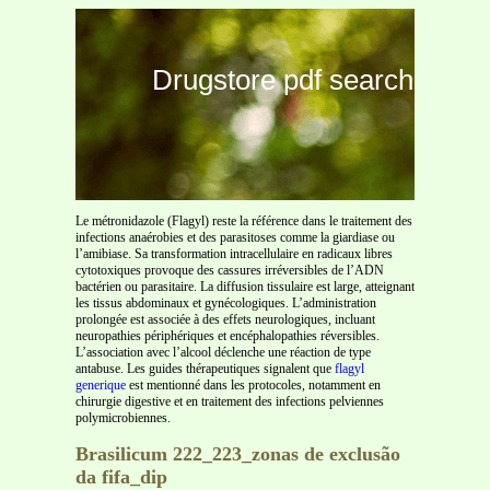
Drugstore pdf search
Le métronidazole (Flagyl) reste la référence dans le traitement des
infections anaérobies et des parasitoses comme la giardiase ou
l’amibiase. Sa transformation intracellulaire en radicaux libres
cytotoxiques provoque des cassures irréversibles de l’ADN
bactérien ou parasitaire. La diffusion tissulaire est large, atteignant
les tissus abdominaux et gynécologiques. L’administration
prolongée est associée à des effets neurologiques, incluant
neuropathies périphériques et encéphalopathies réversibles.
L’association avec l’alcool déclenche une réaction de type
antabuse. Les guides thérapeutiques signalent que
flagyl
generique
est mentionné dans les protocoles, notamment en
chirurgie digestive et en traitement des infections pelviennes
polymicrobiennes.
Brasilicum 222_223_zonas de exclusão
da fifa_dip