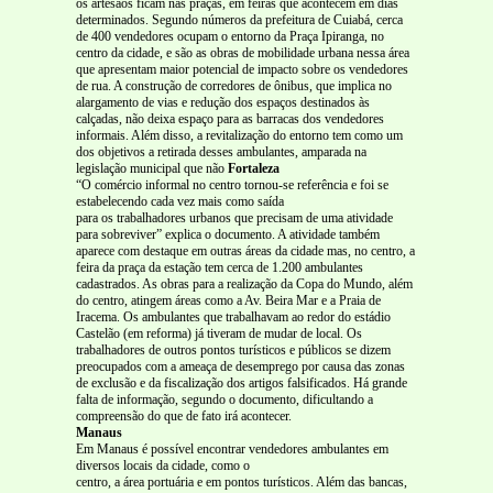
os artesãos ficam nas praças, em feiras que acontecem em dias
determinados. Segundo números da prefeitura de Cuiabá, cerca
de 400 vendedores ocupam o entorno da Praça Ipiranga, no
centro da cidade, e são as obras de mobilidade urbana nessa área
que apresentam maior potencial de impacto sobre os vendedores
de rua. A construção de corredores de ônibus, que implica no
alargamento de vias e redução dos espaços destinados às
calçadas, não deixa espaço para as barracas dos vendedores
informais. Além disso, a revitalização do entorno tem como um
dos objetivos a retirada desses ambulantes, amparada na
legislação municipal que não
Fortaleza
“O comércio informal no centro tornou-se referência e foi se
estabelecendo cada vez mais como saída
para os trabalhadores urbanos que precisam de uma atividade
para sobreviver” explica o documento. A atividade também
aparece com destaque em outras áreas da cidade mas, no centro, a
feira da praça da estação tem cerca de 1.200 ambulantes
cadastrados. As obras para a realização da Copa do Mundo, além
do centro, atingem áreas como a Av. Beira Mar e a Praia de
Iracema. Os ambulantes que trabalhavam ao redor do estádio
Castelão (em reforma) já tiveram de mudar de local. Os
trabalhadores de outros pontos turísticos e públicos se dizem
preocupados com a ameaça de desemprego por causa das zonas
de exclusão e da fiscalização dos artigos falsificados. Há grande
falta de informação, segundo o documento, dificultando a
compreensão do que de fato irá acontecer.
Manaus
Em Manaus é possível encontrar vendedores ambulantes em
diversos locais da cidade, como o
centro, a área portuária e em pontos turísticos. Além das bancas,