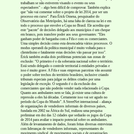
trabalham se não estiverem visando o evento ou seus
espectadores” – algo bem difícil de comprovar. Também explica
que “não vai comentar sobre o projeto de lei 2014, por ser um
processo em curso”. Para Érick Omena, pesquisador do
Observatório das Metrópoles, há uma falta de clareza na lei e em
todo o processo que envolve a Copa no Brasil. Ele acredita que
este “pacote” de decisões delegado aos municípios é um cheque
em branco, pois transfere poder aos seus governantes: “Eles
ganham poder de barganha com a Fifa e com os comerciantes.
Uma simples decisão como esta desencadeia vários processos. O
modus operandi da política municipal é muito voltada para o
clientelismo e fatalmente estas decisões vão passar por isso”.
Érick também avalia dois problemas potenciais nas zonas de
exclusão: “O primeiro é o da soberania nacional sobre o território.
Está sendo delegado o controle territorial à entidades privadas e
isso é muito grave. A Fifa e suas empresas parceiras vão assumir
o poder sobre trechos do território brasileiro, inclusive criando
tribunais especiais para julgar os delitos criados por uma
legislação de exceção. O segundo é o da exclusão dos
comerciantes que não poderão vender nada relacionado à Copa.
Quanto aos ambulantes nem se fala, já existe uma cultura de
repressão a eles há décadas. Certamente isso vai ser agudo no
período da Copa do Mundo”. A StreetNet internacional – aliança
de organizações de vendedores informais de diversos países,
fundada em 2002 na África do Sul, realizou uma pesquisa
preliminar em dez das 12 cidades que sediarão os jogos da Copa
de 2014 para avaliar o impacto potencial sobre os ambulantes.
Além de levantamento de dados, foram feitas diversas entrevistas
com lideranças de vendedores informais, representantes do
movimento sindical, de movimentos sociais e de organizações