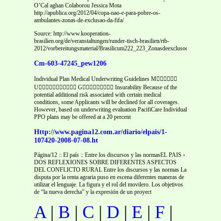
O’Cal aghan Colaborou Jessica Mota
http://apublica.org/2012/04/copa-nao-e-para-pobre-os-
ambulantes-zonas-de-exclusao-da-fifa/
Source: http://www.kooperation-
brasilien.org/de/veranstaltungen/runder-tisch-brasilien/rtb-
2012/vorbereitungsmaterial/Brasilicum222_223_ZonasdeexclusodaFifa.pdf
Cm-603-47245_pew1206
Individual Plan Medical Underwriting Guidelines M
U G Insurability Because of the
potential additional risk associated with certain medical
conditions, some Applicants will be declined for all coverages.
However, based on underwriting evaluation PacifiCare Individual
PPO plans may be offered at a 20 percent
Http://www.pagina12.com.ar/diario/elpais/1-
107420-2008-07-08.ht
Página/12 :: El país :: Entre los discursos y las normasEL PAIS ›
DOS REFLEXIONES SOBRE DIFERENTES ASPECTOS
DEL CONFLICTO RURAL Entre los discursos y las normas La
disputa por la renta agraria puso en escena diferentes maneras de
utilizar el lenguaje. La figura y el rol del movilero. Los objetivos
de “la nueva derecha” y la expresión de un proyect
A
|
B
|
C
|
D
|
E
|
F
|