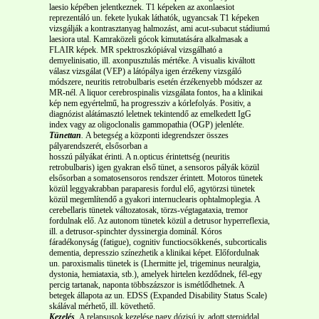
laesio képében jelentkeznek. T1 képeken az axonlaesiot
reprezentáló un. fekete lyukak láthatók, ugyancsak T1 képeken
vizsgálják a kontrasztanyag halmozást, ami acut-subacut stádiumú
laesiora utal. Kamraközeli gócok kimutatására alkalmasak a
FLAIR képek. MR spektroszkópiával vizsgálható a
demyelinisatio, ill. axonpusztulás mértéke. A visualis kiváltott
válasz vizsgálat (VEP) a látópálya igen érzékeny vizsgáló
módszere, neuritis retrobulbaris esetén érzékenyebb módszer az
MR-nél. A liquor cerebrospinalis vizsgálata fontos, ha a klinikai
kép nem egyértelmű, ha progressziv a kórlefolyás. Positiv, a
diagnózist alátámasztó leletnek tekintendő az emelkedett IgG
index vagy az oligoclonalis gammopathia (OGP) jelenléte.
Tünettan
.
A betegség a központi idegrendszer összes
pályarendszerét, elsősorban a
hosszú pályákat érinti. A n.opticus érintettség (neuritis
retrobulbaris) igen gyakran első tünet, a sensoros pályák közül
elsősorban a somatosensoros rendszer érintett. Motoros tünetek
közül leggyakrabban paraparesis fordul elő, agytörzsi tünetek
közül megemlítendő a gyakori internuclearis ophtalmoplegia. A
cerebellaris tünetek változatosak, törzs-végtagataxia, tremor
fordulnak elő. Az autonom tünetek közül a detrusor hyperreflexia,
ill. a detrusor-spinchter dyssinergia dominál. Kóros
fáradékonyság (fatigue), cognitiv functiocsökkenés, subcorticalis
dementia, depresszio színezhetik a klinikai képet. Előfordulnak
un. paroxismalis tünetek is (Lhermitte jel, trigeminus neuralgia,
dystonia, hemiataxia, stb.), amelyek hirtelen kezdődnek, fél-egy
percig tartanak, naponta többszázszor is ismétlődhetnek. A
betegek állapota az un. EDSS (Expanded Disability Status Scale)
skálával mérhető, ill. követhető.
Kezelés
.
A relapsusok kezelése nagy dózisú iv. adott steroiddal