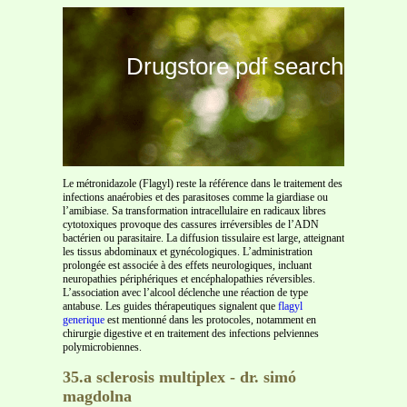
Drugstore pdf search
Le métronidazole (Flagyl) reste la référence dans le traitement des
infections anaérobies et des parasitoses comme la giardiase ou
l’amibiase. Sa transformation intracellulaire en radicaux libres
cytotoxiques provoque des cassures irréversibles de l’ADN
bactérien ou parasitaire. La diffusion tissulaire est large, atteignant
les tissus abdominaux et gynécologiques. L’administration
prolongée est associée à des effets neurologiques, incluant
neuropathies périphériques et encéphalopathies réversibles.
L’association avec l’alcool déclenche une réaction de type
antabuse. Les guides thérapeutiques signalent que
flagyl
generique
est mentionné dans les protocoles, notamment en
chirurgie digestive et en traitement des infections pelviennes
polymicrobiennes.
35.a sclerosis multiplex - dr. simó
magdolna