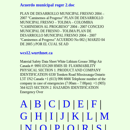
Acuerdo municipal roger 2.doc
PLAN DE DESARROLLO MUNICIPAL FRESNO 2004 –
2007 “Caminemos al Progreso” PLAN DE DESARROLLO
MUNICIPAL FRESNO – TOLIMA – COLOMBIA
“CAMINEMOS AL PROGRESO” 2004 - 2007 CONCEJO
MUNICIPAL DE FRESNO - TOLIMA PLAN DE
DESARROLLO MUNICIPAL FRESNO 2004 – 2007
“Caminemos al Progreso” ACUERDO No 002 ( MARZO 04
DE 2005 ) POR EL CUAL SE AD
wcs12.wurthnet.ca
Material Safety Data Sheet White Lithium Grease 300gr Air
Canada #: 99911D1269 HMIS III: FLAMMABILITY
PHYSICAL SECTION 1. PRODUCT AND COMPANY
IDENTIFICATION 6330 Tomken Road Mississauga Ontario
L5T 1N2 Canada +1 (613) 996 6666 Telephone number of the
company in case of emergencies (7.00am – 7.00pm): +1 (905)
564 6225 SECTION 2. HAZARDS IDENTIFICATION
Emergency Over
A
|
B
|
C
|
D
|
E
|
F
|
G
|
H
|
I
|
J
|
K
|
L
|
M
|
N
|
O
|
P
|
Q
|
R
|
S
|