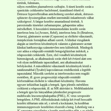
történik, fulminans,
súlyos esetekben plazmaferesis szóbajön. A tüneti kezelés során a
spasticitás csökkentése baclofennel, tizanidinnel érhető el.
Detrusor hyperreflexiában anticholinerg szereket adunk, detrusor-
sphincter dyssinergiában emellett intermittáló önkatéterezés válhat
szükségessé. A fatigue kezelése amantadinnal történik. A
paroxismalis tüneteket carbamazepine, gabapentine adása
mérsékelheti. A hosszútávú immunmoduláns kezelés során
interferon beta-1a (Avonex, Rebif), interferon beta-1b (Betaferon,
Extavia), glatiramere acetate (Copaxone) az elsőként választandó,
öninjekciózás formájában adható szerek. A klinikai vizsgálatok
alapján az interferon készítmények valamint a glatiramere acetate
klinikai hatékonysága számottevően nem különbözik. Mindegyik
szer adása a relapszáló-remittáló betegségfázisban indokolt, a
relapsusrátát csökkentik. Ezen, első vonalbeli készítmények
biztonságosak, az alkalmazásuk során eltelt két évtized alatt sem
volt olyan mellékhatás tapasztalható, ami alkalmazásukat
befolyásolná. A másodikként választandó készítmények közül a
natalizumabbal (Tysabri) kapcsolatosan rendelkezünk a legtöbb
tapasztalattal. Második szerként az interferonokra nem reagáló
esetekben, ill. gyors progressziójú relapszáló-remittáló
kórformákban elsőként is választható készítmény. Havonta
egyszer infúzióban kapják a betegek. Igen jelentős mértékben
csökkenti a relapsusrátát, ill. az MR aktivitást is. Mellékhatásként
a betegek igen kis hányadában jelentkezhet progressziv
multifocalis leucoencephalopathia (PML), JC virus seropositiv
betegekben. A PML előfordulásának rizikója két évnél hosszabb
kezelési időtartam után nő, s növeli a kockázatot, ha korábban
immunszuppressziv kezelésben részesült a beteg. Lehetőség van a
JC serostatus vizsgálatára a kezelés megkezdése előtt, s az ajánlás