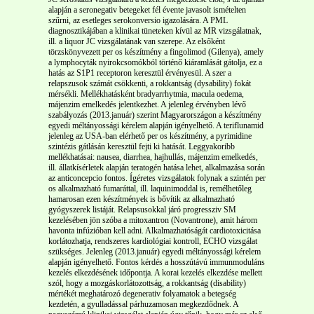
alapján a seronegativ betegeket fél évente javasolt ismételten
szűrni, az esetleges serokonversio igazolására. A PML
diagnosztikájában a klinikai tüneteken kívül az MR vizsgálatnak,
ill. a liquor JC vizsgálatának van szerepe. Az elsőként
törzskönyvezett per os készítmény a fingolimod (Gilenya), amely
a lymphocyták nyirokcsomókból történő kiáramlását gátolja, ez a
hatás az S1P1 receptoron keresztül érvényesül. A szer a
relapszusok számát csökkenti, a rokkantság (dysability) fokát
mérsékli. Mellékhatásként bradyarrhytmia, macula oedema,
májenzim emelkedés jelentkezhet. A jelenleg érvényben lévő
szabályozás (2013.január) szerint Magyarországon a készítmény
egyedi méltányossági kérelem alapján igényelhető. A teriflunamid
jelenleg az USA-ban elérhető per os készítmény, a pyrimidine
szintézis gátlásán keresztül fejti ki hatását. Leggyakoribb
mellékhatásai: nausea, diarrhea, hajhullás, májenzim emelkedés,
ill. állatkísérletek alapján teratogén hatása lehet, alkalmazása során
az anticoncepcio fontos. Ígéretes vizsgálatok folynak a szintén per
os alkalmazható fumaráttal, ill. laquinimoddal is, remélhetőleg
hamarosan ezen készítmények is bővítik az alkalmazható
gyógyszerek listáját. Relapsusokkal járó progressziv SM
kezelésében jön szóba a mitoxantron (Novantrone), amit három
havonta infúzióban kell adni. Alkalmazhatóságát cardiotoxicitása
korlátozhatja, rendszeres kardiológiai kontroll, ECHO vizsgálat
szükséges. Jelenleg (2013.január) egyedi méltányossági kérelem
alapján igényelhető. Fontos kérdés a hosszútávú immunmoduláns
kezelés elkezdésének időpontja. A korai kezelés elkezdése mellett
szól, hogy a mozgáskorlátozottság, a rokkantság (disability)
mértékét meghatározó degenerativ folyamatok a betegség
kezdetén, a gyulladással párhuzamosan megkezdődnek. A