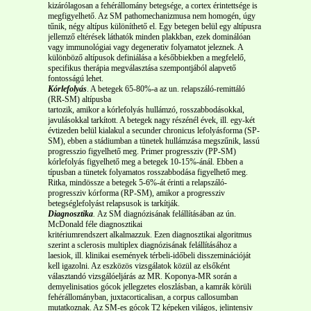
kizárólagosan a fehérállomány betegsége, a cortex érintettsége is
megfigyelhető. Az SM pathomechanizmusa nem homogén, úgy
tűnik, négy altípus különíthető el. Egy betegen belül egy altípusra
jellemző eltérések láthatók minden plakkban, ezek dominálóan
vagy immunológiai vagy degenerativ folyamatot jeleznek. A
különböző altípusok definiálása a későbbiekben a megfelelő,
specifikus therápia megválasztása szempontjából alapvető
fontosságú lehet.
Kórlefolyás
. A betegek 65-80%-a az un. relapszáló-remittáló
(RR-SM) altípusba
tartozik, amikor a kórlefolyás hullámzó, rosszabbodásokkal,
javulásokkal tarkított. A betegek nagy részénél évek, ill. egy-két
évtizeden belül kialakul a secunder chronicus lefolyásforma (SP-
SM), ebben a stádiumban a tünetek hullámzása megszűnik, lassú
progresszio figyelhető meg. Primer progressziv (PP-SM)
kórlefolyás figyelhető meg a betegek 10-15%-ánál. Ebben a
típusban a tünetek folyamatos rosszabbodása figyelhető meg.
Ritka, mindössze a betegek 5-6%-át érinti a relapszáló-
progressziv kórforma (RP-SM), amikor a progressziv
betegséglefolyást relapsusok is tarkítják.
Diagnosztika
.
Az SM diagnózisának felállításában az ún.
McDonald féle diagnosztikai
kritériumrendszert alkalmazzuk. Ezen diagnosztikai algoritmus
szerint a sclerosis multiplex diagnózisának felállításához a
laesiok, ill. klinikai események térbeli-időbeli disszeminációját
kell igazolni. Az eszközös vizsgálatok közül az elsőként
választandó vizsgálóeljárás az MR. Koponya-MR során a
demyelinisatios gócok jellegzetes eloszlásban, a kamrák körüli
fehérállományban, juxtacorticalisan, a corpus callosumban
mutatkoznak. Az SM-es gócok T2 képeken világos, jelintensiv