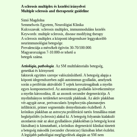
A sclerosis multiplex és kezelési irányelvei
Multiple sclerosis and therapeutic guideline
Simó Magdolna
Semmelweis Egyetem, Neurológiai Klinika
Kulcsszavak: sclerosis multiplex, immunmoduláns kezelés
Keywords: multiple sclerosis, disease modifying therapy
A sclerosis multiplex a központi idegrendszer leggyakoribb
neurimmunológiai betegsége.
Prevalenciája a mérsékelt égövön 30-70/100.000.
Magyarországon 7-10.000-re tehető a
betegek száma.
Aetiológia, pathologia
.
Az SM multifaktorialis betegség,
genetikai és környezeti
faktorok együttes szerepe valószínűsíthető. A betegség alapja a
köponti idegrendszerben zajló autoimmun gyulladás, amelynek
során a periférián aktiválódó T sejtek keresztreagálnak a myelin
egyes komponenseivel. Az autoimmun gyulladás következménye
a myelin károsodása, ill. az axonok secunder degenerációja. A
myelinhiányos területeket nevezzük plakknak. Az aktív plakkban
vér-agygát zavar, perivascularis lymphocytás-plasmasejtes
infilitráció, primer segmentalis demyelinisatio észlelhető. A
krónikus plakkban az astrocyta proliferáció tartós fennállása miatt
hegképződés (sclerosis) alakul ki. A betegség folyamán kialakuló
axonlaesio már az akut gyulladásos plakkokban (a betegség korai
fázisában) is kimutatható, a krónikus degeneráció klinikai tüneteit
a betegség második (secunder chronicus) fázisában lehet észlelni.
A legújabb pathológiai megfigyelések alapján az SM nem