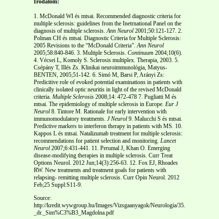
Irodalom:
1. McDonald WI és mtsai. Recommended diagnostic criteria for
multiple sclerosis: guidelines from the Inetrnational Panel on the
diagnosis of multiple sclerosis.
Ann Neurol
2001;50:121-127. 2.
Polman CH és mtsai. Diagnostic Criteria for Multiple Sclerosis:
2005 Revisions to the “McDonald Criteria”.
Ann Neurol
2005;58:840-846. 3. Multiple Sclerosis.
Continuum
2004;10(6).
4. Vécsei L, Komoly S. Sclerosis multiplex. Therapia, 2003. 5.
Csépány T, Illés Zs. Klinikai neuroimmunológia, Matyus-
BENTEN, 2005;51-142. 6. Simó M, Barsi P, Arányi Zs:
Predicitive role of evoked potential examinations in patients with
clinically isolated optic neuritis in light of the revised McDonald
criteria.
Multiple Sclerosis
2008;14: 472-478 7. Pugliatti M és
mtsai. The epidemiology of multiple sclerosis in Europe.
Eur J
Neurol
8. Tintore M. Rationale for early intervention with
immunomodulatory treatments.
J Neurol
9. Malucchi S és mtsai.
Predictive markers to interferon therapy in patients with MS. 10.
Kappos L és mtsai. Natalizumab treatment for multiple sclerosis:
recommendations for patient selection and monitoring.
Lancet
Neurol
2007;6:431-441. 11. Perumal J, Khan O. Emerging
disease-modifying therapies in multiple sclerosis. Curr Treat
Options Neurol. 2012 Jun;14(3):256-63. 12. Fox EJ, Rhoades
RW. New treatments and treatment goals for patients with
relapsing- remitting multiple sclerosis. Curr Opin Neurol. 2012
Feb;25 Suppl:S11-9.
Source:
http://kredit.wywgroup.hu/Images/Vizsgaanyagok/Neurologia/35.A_sclerosis_m
_dr._Sim%C3%B3_Magdolna.pdf