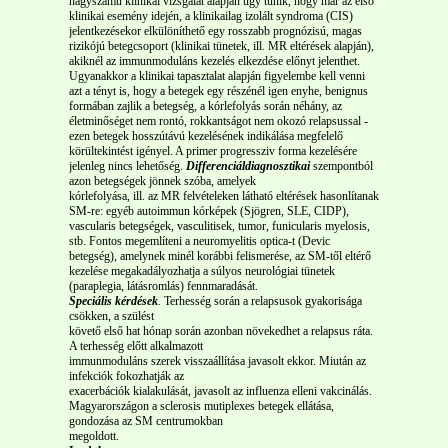
nagyszámú klinikai vizsgálat alapján úgy tűnik, hogy már az első
klinikai esemény idején, a klinikailag izolált syndroma (CIS)
jelentkezésekor elkülöníthető egy rosszabb prognózisú, magas
rizikójú betegcsoport (klinikai tünetek, ill. MR eltérések alapján),
akiknél az immunmoduláns kezelés elkezdése előnyt jelenthet.
Ugyanakkor a klinikai tapasztalat alapján figyelembe kell venni
azt a tényt is, hogy a betegek egy részénél igen enyhe, benignus
formában zajlik a betegség, a kórlefolyás során néhány, az
életminőséget nem rontó, rokkantságot nem okozó relapsussal -
ezen betegek hosszútávú kezelésének indikálása megfelelő
körültekintést igényel. A primer progressziv forma kezelésére
jelenleg nincs lehetőség.
Differenciáldiagnosztikai
szempontból
azon betegségek jönnek szóba, amelyek
kórlefolyása, ill. az MR felvételeken látható eltérések hasonlítanak
SM-re: egyéb autoimmun kórképek (Sjögren, SLE, CIDP),
vascularis betegségek, vasculitisek, tumor, funicularis myelosis,
stb. Fontos megemlíteni a neuromyelitis optica-t (Devic
betegség), amelynek minél korábbi felismerése, az SM-től eltérő
kezelése megakadályozhatja a súlyos neurológiai tünetek
(paraplegia, látásromlás) fennmaradását.
Speciális kérdések
.
Terhesség során a relapsusok gyakorisága
csökken, a szülést
követő első hat hónap során azonban növekedhet a relapsus ráta.
A terhesség előtt alkalmazott
immunmoduláns szerek visszaállítása javasolt ekkor. Miután az
infekciók fokozhatják az
exacerbációk kialakulását, javasolt az influenza elleni vakcinálás.
Magyarországon a sclerosis mutiplexes betegek ellátása,
gondozása az SM centrumokban
megoldott.