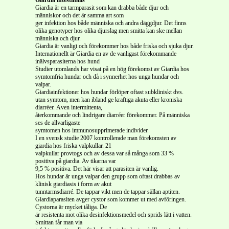
Giardia är en tarmparasit som kan drabba både djur och
människor och det är samma art som
ger infektion hos både människa och andra däggdjur. Det finns
olika genotyper hos olika djurslag men smitta kan ske mellan
människa och djur.
Giardia är vanligt och förekommer hos både friska och sjuka djur.
Internationellt är Giardia
en av de vanligast förekommande
inälvsparasiterna hos hund
Studier utomlands har visat på en hög förekomst av Giardia
hos
symtomfria hundar och då i synnerhet hos unga hundar och
valpar.
Giardiainfektioner hos hundar förlöper oftast subkliniskt dvs.
utan symtom, men kan ibland ge kraftiga akuta eller kroniska
diarréer. Även intermittenta,
återkommande och lindrigare diarréer förekommer. På människa
ses de allvarligaste
symtomen hos immunosupprimerade individer.
I en svensk studie 2007 kontrollerade man förekomsten av
giardia hos friska valpkullar. 21
valpkullar provtogs och av dessa var så många som 33 %
positiva på giardia. Av tikarna var
9,5 % positiva. Det här visar att parasiten är vanlig.
Hos hundar är unga valpar den grupp som oftast drabbas av
klinisk giardiasis i form av akut
tunntarmsdiarré. De tappar vikt men de tappar sällan aptiten.
Giardiaparasiten avger cystor som kommer ut med avföringen.
Cystorna är mycket tåliga. De
är resistenta mot olika desinfektionsmedel och sprids lätt i vatten.
Smittan får man via