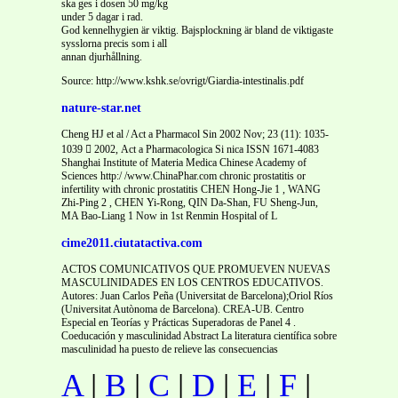
ska ges i dosen 50 mg/kg
under 5 dagar i rad.
God kennelhygien är viktig. Bajsplockning är bland de viktigaste
sysslorna precis som i all
annan djurhållning.
Source: http://www.kshk.se/ovrigt/Giardia-intestinalis.pdf
nature-star.net
Cheng HJ et al / Act a Pharmacol Sin 2002 Nov; 23 (11): 1035-
1039  2002, Act a Pharmacologica Si nica ISSN 1671-4083
Shanghai Institute of Materia Medica Chinese Academy of
Sciences http:/ /www.ChinaPhar.com chronic prostatitis or
infertility with chronic prostatitis CHEN Hong-Jie 1 , WANG
Zhi-Ping 2 , CHEN Yi-Rong, QIN Da-Shan, FU Sheng-Jun,
MA Bao-Liang 1 Now in 1st Renmin Hospital of L
cime2011.ciutatactiva.com
ACTOS COMUNICATIVOS QUE PROMUEVEN NUEVAS
MASCULINIDADES EN LOS CENTROS EDUCATIVOS.
Autores: Juan Carlos Peña (Universitat de Barcelona);Oriol Ríos
(Universitat Autònoma de Barcelona). CREA-UB. Centro
Especial en Teorías y Prácticas Superadoras de Panel 4 .
Coeducación y masculinidad Abstract La literatura científica sobre
masculinidad ha puesto de relieve las consecuencias
A
|
B
|
C
|
D
|
E
|
F
|