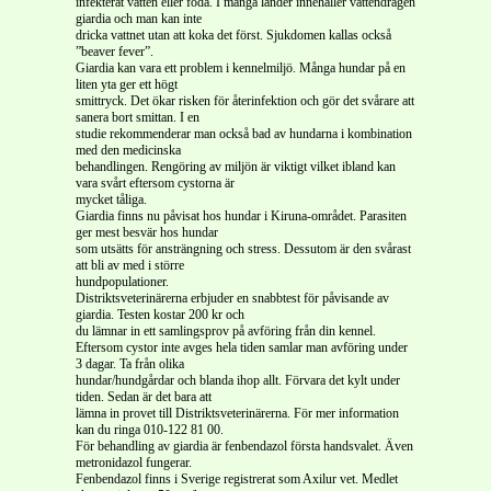
infekterat vatten eller föda. I många länder innehåller vattendragen
giardia och man kan inte
dricka vattnet utan att koka det först. Sjukdomen kallas också
”beaver fever”.
Giardia kan vara ett problem i kennelmiljö. Många hundar på en
liten yta ger ett högt
smittryck. Det ökar risken för återinfektion och gör det svårare att
sanera bort smittan. I en
studie rekommenderar man också bad av hundarna i kombination
med den medicinska
behandlingen. Rengöring av miljön är viktigt vilket ibland kan
vara svårt eftersom cystorna är
mycket tåliga.
Giardia finns nu påvisat hos hundar i Kiruna-området. Parasiten
ger mest besvär hos hundar
som utsätts för ansträngning och stress. Dessutom är den svårast
att bli av med i större
hundpopulationer.
Distriktsveterinärerna erbjuder en snabbtest för påvisande av
giardia. Testen kostar 200 kr och
du lämnar in ett samlingsprov på avföring från din kennel.
Eftersom cystor inte avges hela tiden samlar man avföring under
3 dagar. Ta från olika
hundar/hundgårdar och blanda ihop allt. Förvara det kylt under
tiden. Sedan är det bara att
lämna in provet till Distriktsveterinärerna. För mer information
kan du ringa 010-122 81 00.
För behandling av giardia är fenbendazol första handsvalet. Även
metronidazol fungerar.
Fenbendazol finns i Sverige registrerat som Axilur vet. Medlet