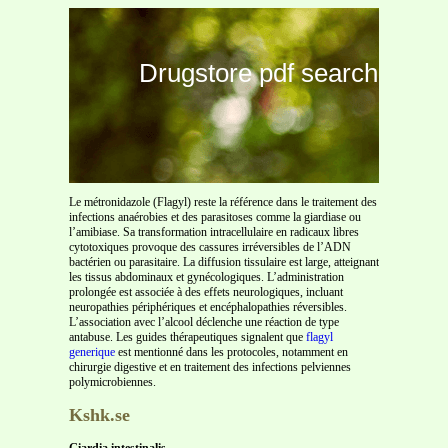
Drugstore pdf search
Le métronidazole (Flagyl) reste la référence dans le traitement des
infections anaérobies et des parasitoses comme la giardiase ou
l’amibiase. Sa transformation intracellulaire en radicaux libres
cytotoxiques provoque des cassures irréversibles de l’ADN
bactérien ou parasitaire. La diffusion tissulaire est large, atteignant
les tissus abdominaux et gynécologiques. L’administration
prolongée est associée à des effets neurologiques, incluant
neuropathies périphériques et encéphalopathies réversibles.
L’association avec l’alcool déclenche une réaction de type
antabuse. Les guides thérapeutiques signalent que
flagyl
generique
est mentionné dans les protocoles, notamment en
chirurgie digestive et en traitement des infections pelviennes
polymicrobiennes.
Kshk.se
Giardia intestinalis