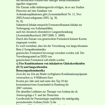
mit nächtlichem Asthma oder häufiger Bedarfsmedikation
tagsüber eingesetzt.
Der Einsatz sollte leitliniengerecht erfolgen, da es aus Studien
Hinweise auf eine Zunahme von
Asthmakomplikationen gibt (Arzneimittelbrief Nr. 11, Nov.
2005/Arznei-telegramm 2005, Jg. 36,
Nr. 8).
Salmeterol-Inhalat entspricht Formoterolfumarat-Inhalat zur
Vorbeugung von Asthmaanfällen,
auch bei chronisch obstruktiver Lungenerkrankung
(Arzneimittelkursbuch 2007/2008, S. 2069).
Durch den Einsatz von generischem Formoterol können Kosten
eingespart werden.
Es wird vereinbart, dass bei der Verordnung von langwirksamen
Beta-2-Sympathomimetika
generisches Formoterol bevorzugt verordnet werden soll. Der
Verordnungsanteil an DDD von
generischem Formoterol soll erhöht werden.
c) Fixe Kombinationen von inhalativen Glukokortikoiden
(ICS) und langwirkenden
Betasympathomimetika
Zwei der zur Zeit am Markt verfügbaren Kombinationspräparate
verursachen ca. 8 Millionen Euro
Kosten pro Jahr und sind unter den Top 10 der
kostenintensivsten Arzneimittel in Hamburg für
2007 vertreten.
Die aktuellen Leitlinien zur Therapie von Asthma der dt.
Atemwegsliga e.V. und der Deutschen
Gesellschaft für Pneumologie empfehlen für mittelgradig
persistierendes Asthma (Stufe 3) die