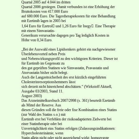
Quartal 2005 auf 4.044 im dritten
Quartal 2006 gestiegen. Damit verbunden ist eine Erhöhung der
Bruttokosten von 417.000 Euro
auf 680.000 Euro. Die Tagestherapiekosten für eine Behandlung
mit Ezetimib lagen in 2005 bei
1,64 Euro für Ezetrol und 1,26 Euro für Inegy. Eine Therapie
mit einem Simvastatin-
Generikum verursachte dagegen pro Tag lediglich Kosten in
Höhe von 0,34 Euro.
„Bei der Auswahl eines Lipidsenkers gehört ein nachgewiesener
Überlebensvorteil neben Preis
und Nebenwirkungsprofil zu den wichtigsten Kriterien. Dieser ist
für Ezetimib im Gegensatz zu
den gut geprüften Statinen wie Simvastatin, Pravastatin und
Atorvastatin bisher nicht belegt.
Auch die Langzeitsicherheit des erst kürzlich eingeführten
Cholesterinresorptionshemmers lässt
sich derzeit nicht hinreichend abschätzen.“ (Wirkstoff Aktuell,
Ausgabe 03/2003, Stand 11.
August 2003)
Das Arzneimittelkursbuch 2007/2998 (s. 361) beurteilt Ezetimib
als Mittel der Reserve. Aus
diesen Gründen soll die freie oder fixe Kombination eines Statins
(zur Wahl des Statins s.o.) mit
Ezetimib erst bei Verfehlen der risikoadaptierten Zielwerte bei
einer Statintherapie oder bei
Unverträglichkeit eins Statins erfolgen (Zulassungsindikationen:
Hypercholesterinämie, wenn
Statin allein nicht oder nicht ausreichend wirkt; homozygote