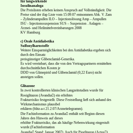
für langwirkende
Insulinanaloga
Die Preislisten erheben keinen Anspruch auf Vollständigkeit. Die
Preise sind der ifap Liste vom 15.09.07 entnommen Abk. V. Zam
– Zylinderampullen ILO – Injectionslösung Amp – Ampullen
ISU - Injectionssuspension SUS – Suspension . Anlagen –
Arznei- und Heilmittelvereinbarungen 2008
KV Hamburg
c) Orale Antidiabetika
Sulfonylharnstoffe
Weitere Einsparmöglichkeiten bei den Antidiabetika ergeben sich
durch den Einsatz
preisgünstiger Glibenclamid-Generika.
Es wird vereinbart, dass die von den Vertragspartnern ermittelten
durchschnittlichen Kosten je
DDD von Glimepirid und Glibenclamid (0,22 Euro) nicht
ansteigen sollen.
Glitazone
In zwei kontrollierten klinischen Langzeitstudien wurde für
Rosiglitazon (Avandia) ein erhöhtes
Frakturrisiko festgestellt. Diese Feststellung ließ sich anhand des
Wirkmechanismus plausibel
erklären (blitz-a-t 21.2.07/Arzneitelegramm).
Die Fachinformation zu Avandia enthält seit Beginn diesen
Jahres den Hinweis auf dieses
erhöhte Frakturrisiko, das als häufige Nebenwirkung eingestuft
wurde.(Fachinformation
Avandia Stand: Januar 2007). Auch für Pioglitazon (Actos)