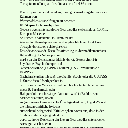
Therapieumstellung auf Insulin streifen für 6 Wochen
Die Prüfgremien sind gehalten, die o.g. Verordnungshinweise im
Rahmen von
Wirtschaftlichkeitsprüfungen zu beachten.
18. Atypische Neuroleptika
Neuere sogenannte atypische Neuroleptika stellen mit ca. 10 Mill.
Euro pro Jahr einen
deutlichen Kostenanteil in Hamburg dar.
Atypische Neuroleptika werden hauptsächlich zur First-Line-
Therapie der akuten schizophrenen
Episode angewandt. Diese Priorisierung in der medikamentösen
Behandlung der Schizophrenie
wird von der Behandlungsleitlinie der dt. Gesellschaft für
Psychatrie, Psychotherapie und
Nervenheilkunde (DGPPN) gestützt (s. S3 Praxisleitlinie d.
DGPPN).
Nachdem Studien wie z.B. die CATIE–Studie oder die CUtlASS
1–Studie diese Überlegenheit in
der Therapie im Vergleich zu älteren hochpotenten Neuroletika
wie z.B. Perphenazin oder
Haloperidol nicht bestätigen konnten, wird in Fachkreisen
darüber diskutiert, ob die
angenommene therapeutische Überlegenheit der „Atypika“ durch
die wissenschaftliche Evidenz
ausreichend belegt wird. Kritiker gehen davon aus, dass in den
Studien in der Vergangenheit die
durch zu hohe Dosierung der älteren Neuroleptika entstandenen
Aussagen zur besseren
Verträglichkeit der „Atypika“ zu relativieren sind. Unbestritten