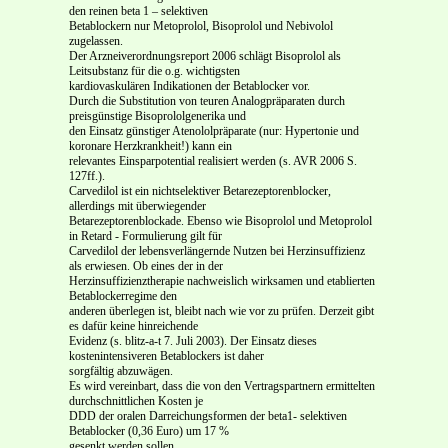
den reinen beta 1 – selektiven
Betablockern nur Metoprolol, Bisoprolol und Nebivolol
zugelassen.
Der Arzneiverordnungsreport 2006 schlägt Bisoprolol als
Leitsubstanz für die o.g. wichtigsten
kardiovaskulären Indikationen der Betablocker vor.
Durch die Substitution von teuren Analogpräparaten durch
preisgünstige Bisoprololgenerika und
den Einsatz günstiger Atenololpräparate (nur: Hypertonie und
koronare Herzkrankheit!) kann ein
relevantes Einsparpotential realisiert werden (s. AVR 2006 S.
127ff.).
Carvedilol ist ein nichtselektiver Betarezeptorenblocker,
allerdings mit überwiegender
Betarezeptorenblockade. Ebenso wie Bisoprolol und Metoprolol
in Retard - Formulierung gilt für
Carvedilol der lebensverlängernde Nutzen bei Herzinsuffizienz
als erwiesen. Ob eines der in der
Herzinsuffizienztherapie nachweislich wirksamen und etablierten
Betablockerregime den
anderen überlegen ist, bleibt nach wie vor zu prüfen. Derzeit gibt
es dafür keine hinreichende
Evidenz (s. blitz-a-t 7. Juli 2003). Der Einsatz dieses
kostenintensiveren Betablockers ist daher
sorgfältig abzuwägen.
Es wird vereinbart, dass die von den Vertragspartnern ermittelten
durchschnittlichen Kosten je
DDD der oralen Darreichungsformen der beta1- selektiven
Betablocker (0,36 Euro) um 17 %
gesenkt werden sollen.