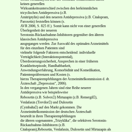
keinen generellen
Wirksamkeitsunterschied zwischen den herkömmlichen
tricyclischen Antidepressiva (z.B.
Amitriptylin) und den neueren Antidepressiva (z.B. Citalopram,
Paroxetin) feststellen können (s.
AVR 2006, S. 825 ff.). Somit kann nicht von einer generellen
Überlegenheit der neueren
Serotonin-Rückaufnahme-Inhibitoren gegenüber den älteren
klassischen Antidepressiva
ausgegangen werden. Zur Auswahl des optimalen Arzneimittels
für den einzelnen Patienten sind
vielmehr folgende Faktoren entscheidend: individuelle
Verträglichkeit (Interaktionspotential),
Überdosierungssicherheit, Ansprechen in einer früheren
Krankheitsepisode, Handhabbarkeit,
Anwendungserfahrung, Komorbidität und Komedikation,
Patientenpräferenzen und Kosten (s.
hierzu Therapieempfehlungen der Arzneimittelkommission d. dt.
Ärzteschaft „Depression“, 2006).
In den vergangenen Jahren sind eine Reihe neuerer
Antidepressiva wie beispielsweise
Reboxetin (z.B. Solvex) Mirtazapin (z.B. Remergil),
Venlafaxin (Trevilor) und Duloxetin
(Cymbalta) auf den Markt gekommen. Die
Arzneimittelkommission der deutschen Ärzteschaft
beurteilt in ihren Therapieempfehlungen
die älteren sogenannten „Trizyklika“, die selektiven Serotonin-
Rückaufnahme-Inhibitoren (z.B.
Citalopram),Reboxetin, Venlafaxin, Duloxetin und Mirtazapin als