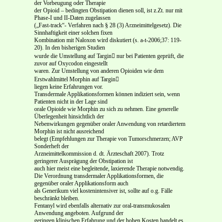
der Vorbeugung oder Therapie
der Opioid – bedingten Obstipation dienen soll, ist z.Zt. nur mit
Phase-I und II-Daten zugelassen
(„Fast-track“- Verfahren nach § 28 (3) Arzneimittelgesetz). Die
Sinnhaftigkeit einer solchen fixen
Kombination mit Naloxon wird diskutiert (s. a-t-2006;37: 119-
20). In den bisherigen Studien
wurde die Umstellung auf Targin nur bei Patienten geprüft, die
zuvor auf Oxycodon eingestellt
waren. Zur Umstellung von anderen Opioiden wie dem
Erstwahlmittel Morphin auf Targin
liegen keine Erfahrungen vor.
Transdermale Applikationsformen können indiziert sein, wenn
Patienten nicht in der Lage sind
orale Opioide wie Morphin zu sich zu nehmen. Eine generelle
Überlegenheit hinsichtlich der
Nebenwirkungen gegenüber oraler Anwendung von retardiertem
Morphin ist nicht ausreichend
belegt (Empfehlungen zur Therapie von Tumorschmerzen; AVP
Sonderheft der
Arzneimittelkommission d. dt. Ärzteschaft 2007). Trotz
geringerer Ausprägung der Obstipation ist
auch hier meist eine begleitende, laxierende Therapie notwendig.
Die Verordnung transdermaler Applikationsformen, die
gegenüber oraler Applikationsform auch
als Generikum viel kostenintensiver ist, sollte auf o.g. Fälle
beschränkt bleiben.
Fentanyl wird ebenfalls alternativ zur oral-transmukosalen
Anwendung angeboten. Aufgrund der
geringen klinischen Erfahrung und der hohen Kosten handelt es