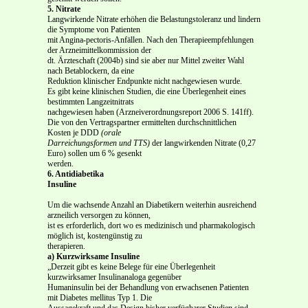
5. Nitrate
Langwirkende Nitrate erhöhen die Belastungstoleranz und lindern
die Symptome von Patienten
mit Angina-pectoris-Anfällen. Nach den Therapieempfehlungen
der Arzneimittelkommission der
dt. Ärzteschaft (2004b) sind sie aber nur Mittel zweiter Wahl
nach Betablockern, da eine
Reduktion klinischer Endpunkte nicht nachgewiesen wurde.
Es gibt keine klinischen Studien, die eine Überlegenheit eines
bestimmten Langzeitnitrats
nachgewiesen haben (Arzneiverordnungsreport 2006 S. 141ff).
Die von den Vertragspartner ermittelten durchschnittlichen
Kosten je DDD
(orale
Darreichungsformen und TTS)
der langwirkenden Nitrate (0,27
Euro) sollen um 6 % gesenkt
werden.
6. Antidiabetika
Insuline
Um die wachsende Anzahl an Diabetikern weiterhin ausreichend
arzneilich versorgen zu können,
ist es erforderlich, dort wo es medizinisch und pharmakologisch
möglich ist, kostengünstig zu
therapieren.
a) Kurzwirksame Insuline
„Derzeit gibt es keine Belege für eine Überlegenheit
kurzwirksamer Insulinanaloga gegenüber
Humaninsulin bei der Behandlung von erwachsenen Patienten
mit Diabetes mellitus Typ 1. Die
Aussagekraft und das Design bisher verfügbarer Studien sind