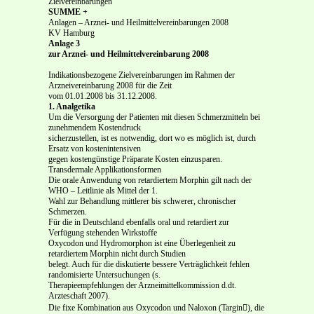
Zielvereinbarungen
SUMME +
Anlagen – Arznei- und Heilmittelvereinbarungen 2008
KV Hamburg
Anlage 3
zur Arznei- und Heilmittelvereinbarung 2008
Indikationsbezogene Zielvereinbarungen im Rahmen der
Arzneivereinbarung 2008 für die Zeit
vom 01.01.2008 bis 31.12.2008.
1. Analgetika
Um die Versorgung der Patienten mit diesen Schmerzmitteln bei
zunehmendem Kostendruck
sicherzustellen, ist es notwendig, dort wo es möglich ist, durch
Ersatz von kostenintensiven
gegen kostengünstige Präparate Kosten einzusparen.
Transdermale Applikationsformen
Die orale Anwendung von retardiertem Morphin gilt nach der
WHO – Leitlinie als Mittel der 1.
Wahl zur Behandlung mittlerer bis schwerer, chronischer
Schmerzen.
Für die in Deutschland ebenfalls oral und retardiert zur
Verfügung stehenden Wirkstoffe
Oxycodon und Hydromorphon ist eine Überlegenheit zu
retardiertem Morphin nicht durch Studien
belegt. Auch für die diskutierte bessere Verträglichkeit fehlen
randomisierte Untersuchungen (s.
Therapieempfehlungen der Arzneimittelkommission d.dt.
Arzteschaft 2007).
Die fixe Kombination aus Oxycodon und Naloxon (Targin), die