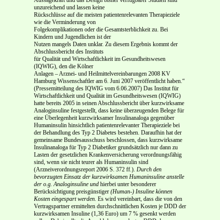
unzureichend und lassen keine
Rückschlüsse auf die meisten patientenrelevanten Therapieziele
wie die Verminderung von
Folgekomplikationen oder die Gesamtsterblichkeit zu. Bei
Kindern und Jugendlichen ist der
Nutzen mangels Daten unklar. Zu diesem Ergebnis kommt der
Abschlussbericht des Instituts
für Qualität und Wirtschaftlichkeit im Gesundheitswesen
(IQWIG), den die Kölner
Anlagen – Arznei- und Heilmittelvereinbarungen 2008 KV
Hamburg Wissenschaftler am 6. Juni 2007 veröffentlicht haben.“
(Pressemitteilung des IQWIG vom 6.06.2007) Das Institut für
Wirtschaftlichkeit und Qualität im Gesundheitswesen (IQWIG)
hatte bereits 2005 in seinen Abschlussbericht über kurzwirksame
Analoginsuline festgestellt, dass keine überzeugenden Belege für
eine Überlegenheit kurzwirksamer Insulinanaloga gegenüber
Humaninsulin hinsichtlich patientenrelevanter Therapieziele bei
der Behandlung des Typ 2 Diabetes bestehen. Daraufhin hat der
gemeinsame Bundesausschuss beschlossen, dass kurzwirksame
Insulinanaloga für Typ 2 Diabetiker grundsätzlich nur dann zu
Lasten der gesetzlichen Krankenversicherung verordnungsfähig
sind, wenn sie nicht teurer als Humaninsulin sind
(Arzneiverordnungsreport 2006 S. 372 ff.).
Durch den
bevorzugten Einsatz der kurzwirksamen Humaninsuline anstelle
der o.g. Analoginsuline und
hierbei unter besonderer
Berücksichtigung preisgünstiger
(Human-) Insuline können
Kosten eingespart werden.
Es wird vereinbart, dass die von den
Vertragspartner ermittelten durchschnittlichen Kosten je DDD der
kurzwirksamen Insuline (1,36 Euro) um 7 % gesenkt werden