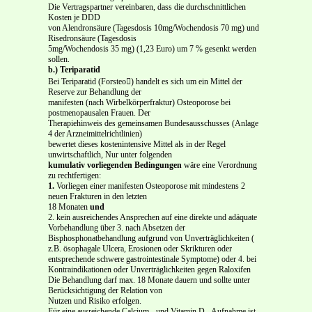
Die Vertragspartner vereinbaren, dass die durchschnittlichen
Kosten je DDD
von Alendronsäure (Tagesdosis 10mg/Wochendosis 70 mg) und
Risedronsäure (Tagesdosis
5mg/Wochendosis 35 mg) (1,23 Euro) um 7 % gesenkt werden
sollen.
b.)
Teriparatid
Bei Teriparatid (Forsteo) handelt es sich um ein Mittel der
Reserve zur Behandlung der
manifesten (nach Wirbelkörperfraktur) Osteoporose bei
postmenopausalen Frauen. Der
Therapiehinweis des gemeinsamen Bundesausschusses (Anlage
4 der Arzneimittelrichtlinien)
bewertet dieses kostenintensive Mittel als in der Regel
unwirtschaftlich, Nur unter folgenden
kumulativ vorliegenden Bedingungen
wäre eine Verordnung
zu rechtfertigen:
1.
Vorliegen einer manifesten Osteoporose mit mindestens 2
neuen Frakturen in den letzten
18 Monaten
und
2. kein ausreichendes Ansprechen auf eine direkte und adäquate
Vorbehandlung über 3. nach Absetzen der
Bisphosphonatbehandlung aufgrund von Unverträglichkeiten (
z.B. ösophagale Ulcera, Erosionen oder Skrikturen oder
entsprechende schwere gastrointestinale Symptome) oder 4. bei
Kontraindikationen oder Unverträglichkeiten gegen Raloxifen
Die Behandlung darf max. 18 Monate dauern und sollte unter
Berücksichtigung der Relation von
Nutzen und Risiko erfolgen.
Für eine ausreichende Calcium - und Vitamin D –Aufnahme ist