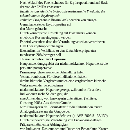
Nach Ablauf des Patentschutzes für Erythropoetin und auf Basis
der von der EMEA erlassenen
Richtlinien für ähnliche biologisch-medizinische Produkte, die
rekombinantes Erythropoetin
enthalten
(sogenannte Biosimilars), wurden von einigen
Generikahersteller Erythropoetine auf
den Markt gebracht.
Durch konsequente Einstellung auf Biosimilars können
erhebliche Kosten eingespart werden.
Es wird vereinbart dass der Verordnungsanteil an verordneten
DDD der erythropoetinhaltigen
Biosimilars im Verhältnis zu den Erstanbieterpräparaten
mindestens 20% betragen soll.
16. niedermolekulare Heparine
Hauptanwendungsgebiet der niedermolekularen Heparine ist die
peri- und postoperative
Primärprophylaxe sowie die Behandlung tiefer
Venenthrombosen. Für diese Indikationen haben
direkte klinische Vergleichsstudien eine vergleichbare klinische
Wirksamkeit der verschiedenen
niedermolekularen Heparine gezeigt, während es für andere
Indikationen mehr Studien gibt, die
eine Anwendung von Enoxaparin unterstützen (White u.
Ginsberg 2003). Aus diesem Grunde
wird Enoxaparin als Leitsubstanz für die Substitution teurer
Analogpräparate aus der Gruppe der
niedermolekularen Heparine definiert. (s. AVR 2006 S.138/139)
Durch die bevorzugte Verordnung von Enoxaparin-haltigen
Präparaten können in Abhängigkeit
von Indikation, Dosierungen und Dauer der Behandlung Kosten