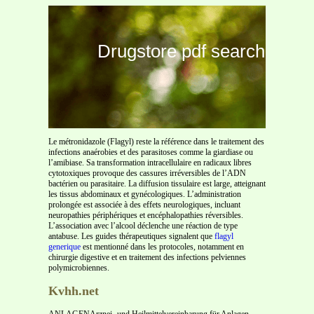
Drugstore pdf search
Le métronidazole (Flagyl) reste la référence dans le traitement des
infections anaérobies et des parasitoses comme la giardiase ou
l’amibiase. Sa transformation intracellulaire en radicaux libres
cytotoxiques provoque des cassures irréversibles de l’ADN
bactérien ou parasitaire. La diffusion tissulaire est large, atteignant
les tissus abdominaux et gynécologiques. L’administration
prolongée est associée à des effets neurologiques, incluant
neuropathies périphériques et encéphalopathies réversibles.
L’association avec l’alcool déclenche une réaction de type
antabuse. Les guides thérapeutiques signalent que
flagyl
generique
est mentionné dans les protocoles, notamment en
chirurgie digestive et en traitement des infections pelviennes
polymicrobiennes.
Kvhh.net
ANLAGENArznei- und Heilmittelvereinbarung für Anlagen –