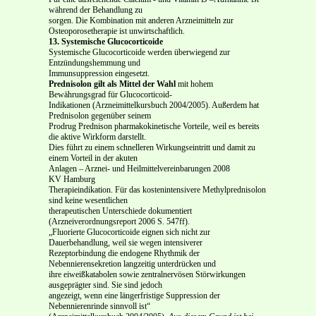
während der Behandlung zu
sorgen. Die Kombination mit anderen Arzneimitteln zur
Osteoporosetherapie ist unwirtschaftlich.
13. Systemische Glucocorticoide
Systemische Glucocorticoide werden überwiegend zur
Entzündungshemmung und
Immunsuppression eingesetzt.
Prednisolon gilt als Mittel der Wahl
mit hohem
Bewährungsgrad für Glucocorticoid-
Indikationen (Arzneimittelkursbuch 2004/2005). Außerdem hat
Prednisolon gegenüber seinem
Prodrug Prednison pharmakokinetische Vorteile, weil es bereits
die aktive Wirkform darstellt.
Dies führt zu einem schnelleren Wirkungseintritt und damit zu
einem Vorteil in der akuten
Anlagen – Arznei- und Heilmittelvereinbarungen 2008
KV Hamburg
Therapieindikation. Für das kostenintensivere Methylprednisolon
sind keine wesentlichen
therapeutischen Unterschiede dokumentiert
(Arzneiverordnungsreport 2006 S. 547ff).
„Fluorierte Glucocorticoide eignen sich nicht zur
Dauerbehandlung, weil sie wegen intensiverer
Rezeptorbindung die endogene Rhythmik der
Nebennierensekretion langzeitig unterdrücken und
ihre eiweißkatabolen sowie zentralnervösen Störwirkungen
ausgeprägter sind. Sie sind jedoch
angezeigt, wenn eine längerfristige Suppression der
Nebennierenrinde sinnvoll ist“