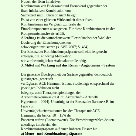
Nutzen der fixen inhalativen
Kombination von Budesonid und Formoterol gegenüber der
fixen inhalativen Kombination von
Salmeterol und Fluticason nicht belegt.
Es ist von einer gleichen Wirksamkeit dieser fixen
Kombinationen im Vergleich zur Gabe der
Einzelkomponenten auszugehen. Für diese Kombinationen ist der
Komponentennachweis erfüllt.
Allerdings ist die wünschenswerte Flexibilität bei der Wahl der
Dosierung der Einzelkomponenten
schwieriger umzusetzen (s. AVR 2007; S. 484).
Der Einsatz der Kombinationspräparate soll leitliniengerecht
erfolgen, d.h. so wenig Medikation,
wie zur bestmöglichen Asthmakontrolle nötig.
3. Mittel mit Wirkung auf das Renin – Angiotensin – System
Die generelle Überlegenheit der Sartane gegenüber den deutlich
günstigeren, generisch
verfügbaren ACE Hemmern ist laut Studienlage entsprechend der
jeweiligen Indikation nicht
belegt (s. auch Therapieempfehlungen der
Arzneimittelkommission d. dt. Ärzteschaft – Arterielle
Hypertonie – 2004). Unstrittig ist der Einsatz der Sartane z.B. im
Falle von
Unverträglichkeitsreaktionen bei der Therapie mit ACE
Hemmern, die bei ca. 10 – 15% der
Patienten auftritt (Literaturwerte). Die Verordnungszahlen deuten
allerdings im Bereich der
Kombinationspräparate auf einen höheren Einsatz hin.
a) Mono - und
Kombinationspräparate