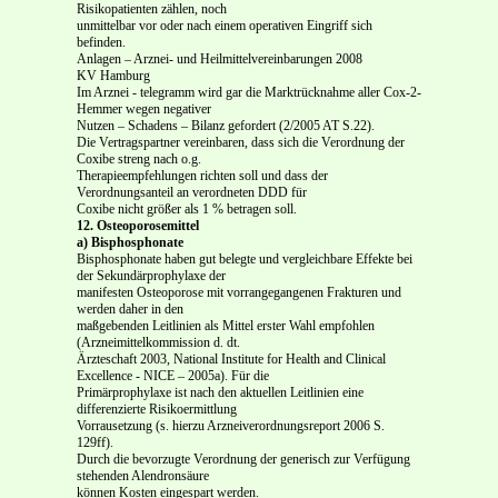
Risikopatienten zählen, noch
unmittelbar vor oder nach einem operativen Eingriff sich
befinden.
Anlagen – Arznei- und Heilmittelvereinbarungen 2008
KV Hamburg
Im Arznei - telegramm wird gar die Marktrücknahme aller Cox-2-
Hemmer wegen negativer
Nutzen – Schadens – Bilanz gefordert (2/2005 AT S.22).
Die Vertragspartner vereinbaren, dass sich die Verordnung der
Coxibe streng nach o.g.
Therapieempfehlungen richten soll und dass der
Verordnungsanteil an verordneten DDD für
Coxibe nicht größer als 1 % betragen soll.
12. Osteoporosemittel
a) Bisphosphonate
Bisphosphonate haben gut belegte und vergleichbare Effekte bei
der Sekundärprophylaxe der
manifesten Osteoporose mit vorrangegangenen Frakturen und
werden daher in den
maßgebenden Leitlinien als Mittel erster Wahl empfohlen
(Arzneimittelkommission d. dt.
Ärzteschaft 2003, National Institute for Health and Clinical
Excellence - NICE – 2005a). Für die
Primärprophylaxe ist nach den aktuellen Leitlinien eine
differenzierte Risikoermittlung
Vorrausetzung (s. hierzu Arzneiverordnungsreport 2006 S.
129ff).
Durch die bevorzugte Verordnung der generisch zur Verfügung
stehenden Alendronsäure
können Kosten eingespart werden.