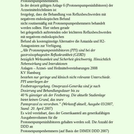
Protonenpumpenhemmern.
In der derzeit gültigen Anlage 6 (Protonenpumpeninhibitoren) der
Arzneimittelrichtlinien ist
festgelegt, dass die Behandlung von Refluxbeschwerden mit
negativem endoskopischen Befund
nicht routinemä
ß
ig mit Protonenpumpenhemmern behandelt
werden sollten. Hier stehen gerade
bei gelegentlich auftretenden oder leichteren Refluxbeschwerden
mit negativem endoskopischen
Befund als kostengünstige Alternative die Antazida und H2-
Antagonisten zur Verfügung.
„Alle Protonenpumpeninhibitoren (PPI) sind bei der
gastroösophagealen Refluxkrankheit (GERD)
bezüglich Wirksamkeit und Sicherheit gleichwertig. Hinsichtlich
Nebenwirkung und Interaktionen
Anlagen – Arznei- und Heilmittelvereinbarungen 2008
KV Hamburg
bestehen nur geringe und klinisch nicht relevante Unterschiede.
PPI unterliegen der
Festbetragsregelung. Omeprazol-Generika sind je nach
Dosierung und Behandlungsdauer bis zu
40 % günstiger als der Festbetrag. Die aktuelle Studienlage
bietet keinen Grund, das teure
Pantoprazol zu verordnen.“ (Wirkstoff aktuell, Ausgabe 03/2007,
Stand: 20. April 2007)
Es wird vereinbart, dass der Generikaanteil am generikafähigen
Ausgabenvolumen für die
Protonenpumpeninhibitoren gehalten werden soll. Die Anzahl der
DDD an
Protonenpumpenhemmern (auf Basis der DIMDI DDD 2007)