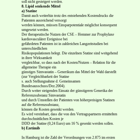
soll nicht gesteigert werden.
8. Lipid senkende Mittel
a) Statine
Damit auch weiterhin trotz des entstehenden Kostendrucks die
Patienten ausreichend versorgt
werden können, müssen Einsparpotentiale möglichst konsequent
umgesetzt werden.
Der therapeutische Nutzen der CSE – Hemmer zur Prophylaxe
kardiovasculärer Ereignisse bei
gefährdeten Patienten ist in zahlreichen Langzeitstudien bei
unterschiedlichen
Risikopopulationen belegt. Die einzelnen Statine sind weitgehend
in ihrer Wirksamkeit
vergleichbar, so dass nach der Kosten/Nutzen – Relation für die
allgemeine Therapie ein
günstiges Simvastatin – Generikum das Mittel der Wahl darstellt
(zur Vergleichbarkeit der Statine
s. auch Stellungnahme d. Gemeinsamen
Bundesausschuss/Dez.2004).
Durch weiter steigenden Einsatz der günstigeren Generika der
Referenzsubstanz Simvastatin
und durch Umstellen der Patienten von höherpreisigen Statinen
auf die Referenzsubstanz,
können die Kosten gesenkt werden.
Es wird vereinbart, dass die von den Vertragspartnern ermittelten
durchschnittlichen Kosten je
DDD der Statine (0,24 Euro) um 16 % gesenkt werden sollen.
b) Ezetimib
In Hamburg ist die Zahl der Verordnungen von 2.875 im ersten