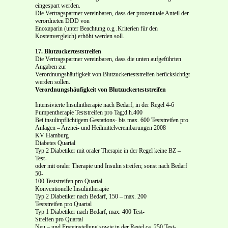
eingespart werden.
Die Vertragspartner vereinbaren, dass der prozentuale Anteil der
verordneten DDD von
Enoxaparin (unter Beachtung o.g .Kriterien für den
Kostenvergleich) erhöht werden soll.
17. Blutzuckerteststreifen
Die Vertragspartner vereinbaren, dass die unten aufgeführten
Angaben zur
Verordnungshäufigkeit von Blutzuckerteststreifen berücksichtigt
werden sollen.
Verordnungshäufigkeit von Blutzuckerteststreifen
Intensivierte Insulintherapie nach Bedarf, in der Regel 4-6
Pumpentherapie Teststreifen pro Tag;d.h.400
Bei insulinpflichtigem Gestations- bis max. 600 Teststreifen pro
Anlagen – Arznei- und Heilmittelvereinbarungen 2008
KV Hamburg
Diabetes Quartal
Typ 2 Diabetiker mit oraler Therapie in der Regel keine BZ –
Test-
oder mit oraler Therapie und Insulin streifen; sonst nach Bedarf
50-
100 Teststreifen pro Quartal
Konventionelle Insulintherapie
Typ 2 Diabetiker nach Bedarf, 150 – max. 200
Teststreifen pro Quartal
Typ 1 Diabetiker nach Bedarf, max. 400 Test-
Streifen pro Quartal
Neu – und Ersteinstellung sowie in der Regel ca. 250 Test-