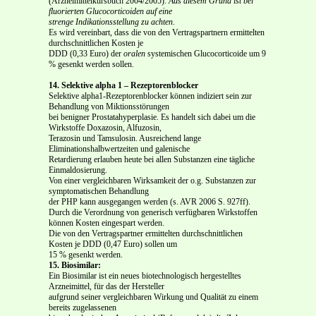
(Arzneimittelkursbuch 2004/2005).
Aus diesem Grund ist bei
fluorierten Glucocorticoiden auf eine
strenge Indikationsstellung zu achten
.
Es wird vereinbart, dass die von den Vertragspartnern ermittelten
durchschnittlichen Kosten je
DDD (0,33 Euro) der
oralen
systemischen Glucocorticoide um 9
% gesenkt werden sollen.
14. Selektive alpha 1 – Rezeptorenblocker
Selektive alpha1-Rezeptorenblocker können indiziert sein zur
Behandlung von Miktionsstörungen
bei benigner Prostatahyperplasie. Es handelt sich dabei um die
Wirkstoffe Doxazosin, Alfuzosin,
Terazosin und Tamsulosin. Ausreichend lange
Eliminationshalbwertzeiten und galenische
Retardierung erlauben heute bei allen Substanzen eine tägliche
Einmaldosierung.
Von einer vergleichbaren Wirksamkeit der o.g. Substanzen zur
symptomatischen Behandlung
der PHP kann ausgegangen werden (s. AVR 2006 S. 927ff).
Durch die Verordnung von generisch verfügbaren Wirkstoffen
können Kosten eingespart werden.
Die von den Vertragspartner ermittelten durchschnittlichen
Kosten je DDD (0,47 Euro) sollen um
15 % gesenkt werden.
15. Biosimilar:
Ein Biosimilar ist ein neues biotechnologisch hergestelltes
Arzneimittel, für das der Hersteller
aufgrund seiner vergleichbaren Wirkung und Qualität zu einem
bereits zugelassenen