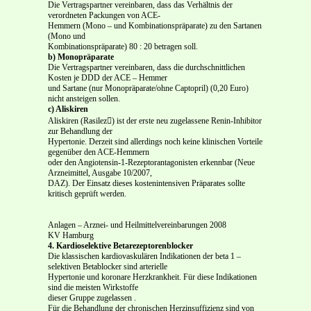
Die Vertragspartner vereinbaren, dass das Verhältnis der
verordneten Packungen von ACE-
Hemmern (Mono – und Kombinationspräparate) zu den Sartanen
(Mono und
Kombinationspräparate) 80 : 20 betragen soll.
b) Monopräparate
Die Vertragspartner vereinbaren, dass die durchschnittlichen
Kosten je DDD der ACE – Hemmer
und Sartane (nur Monopräparate/ohne Captopril) (0,20 Euro)
nicht ansteigen sollen.
c) Aliskiren
Aliskiren (Rasilez) ist der erste neu zugelassene Renin-Inhibitor
zur Behandlung der
Hypertonie. Derzeit sind allerdings noch keine klinischen Vorteile
gegenüber den ACE-Hemmern
oder den Angiotensin-1-Rezeptorantagonisten erkennbar (Neue
Arzneimittel, Ausgabe 10/2007,
DAZ). Der Einsatz dieses kostenintensiven Präparates sollte
kritisch geprüft werden.
Anlagen – Arznei- und Heilmittelvereinbarungen 2008
KV Hamburg
4. Kardioselektive Betarezeptorenblocker
Die klassischen kardiovaskulären Indikationen der beta 1 –
selektiven Betablocker sind arterielle
Hypertonie und koronare Herzkrankheit. Für diese Indikationen
sind die meisten Wirkstoffe
dieser Gruppe zugelassen .
Für die Behandlung der chronischen Herzinsuffizienz sind von