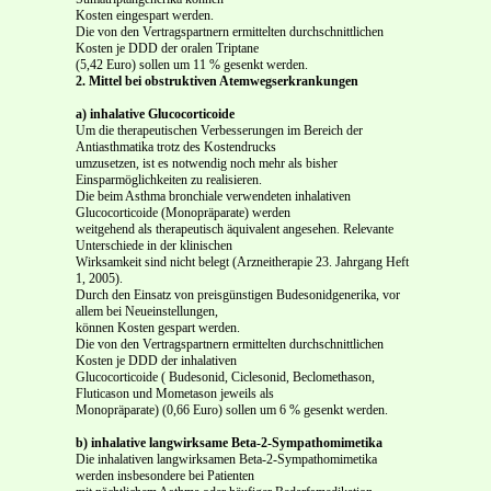
Kosten eingespart werden.
Die von den Vertragspartnern ermittelten durchschnittlichen
Kosten je DDD der oralen Triptane
(5,42 Euro) sollen um 11 % gesenkt werden.
2. Mittel bei obstruktiven Atemwegserkrankungen
a) inhalative Glucocorticoide
Um die therapeutischen Verbesserungen im Bereich der
Antiasthmatika trotz des Kostendrucks
umzusetzen, ist es notwendig noch mehr als bisher
Einsparmöglichkeiten zu realisieren.
Die beim Asthma bronchiale verwendeten inhalativen
Glucocorticoide (Monopräparate) werden
weitgehend als therapeutisch äquivalent angesehen. Relevante
Unterschiede in der klinischen
Wirksamkeit sind nicht belegt (Arzneitherapie 23. Jahrgang Heft
1, 2005).
Durch den Einsatz von preisgünstigen Budesonidgenerika, vor
allem bei Neueinstellungen,
können Kosten gespart werden.
Die von den Vertragspartnern ermittelten durchschnittlichen
Kosten je DDD der inhalativen
Glucocorticoide ( Budesonid, Ciclesonid, Beclomethason,
Fluticason und Mometason jeweils als
Monopräparate) (0,66 Euro) sollen um 6 % gesenkt werden.
b) inhalative langwirksame Beta-2-Sympathomimetika
Die inhalativen langwirksamen Beta-2-Sympathomimetika
werden insbesondere bei Patienten