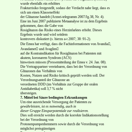
wurde ebenfalls ein erhöhtes
Frakturrisiko festgestellt, sodass der Verdacht nahe liegt, dass es
sich um einen Klasseneffekt
der Glitazone handelt (Arznei-telegramm 2007/Jg.38, Nr. 4).
Eine im Juni 2007 publizierte Metaanalyse ist zu dem Ergebnis
gekommen, dass die Gabe von
Rosiglitazon das Risiko eines Herzinfarktes erhöht. Dieses
Ergebnis wurde und wird seitdem
kontrovers diskutiert (s. hierzu a-t 2007; 38: 91-2).
Die Emea hat verfügt, dass die Fachinformationen von Avandia,
Avandamet und Avaglim
auf die Kontraindikation für Rosiglitazon bei Patienten mit
akutem, koronarem Syndrom (ACS)
hinweisen müssen (Pressemitteilung der Emea v. 24. Jan. 08).
Die Vertragspartner vereinbaren, dass bei der Verordnung von
Glitazonen das Verhältnis von
Kosten, Nutzen und Risiko kritisch geprüft werden soll. Der
Verordnungsanteil der Glitazone an
verordneten DDD (im Verhältnis zur Gruppe der oralen
Antidiabetika) soll 3,7 % nicht
übersteigen.
7.
Mittel bei Säure bedingten Erkrankungen
Um eine ausreichende Versorgung der Patienten
zu
gewährleisten, ist es notwendig, auch in
dieser Gruppe Einsparpotentiale zur realisieren.
Dies soll erreicht werden durch die korrekte Indikationsstellung
bei der Verordnung von
Protonenpumpenhemmern sowie durch die Verordnung von
möglichst preisgünstigen