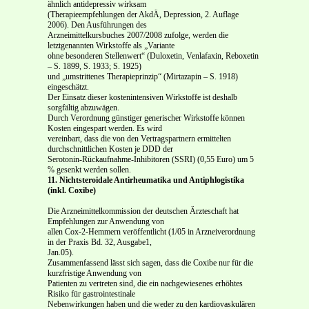
ähnlich antidepressiv wirksam
(Therapieempfehlungen der AkdÄ, Depression, 2. Auflage
2006). Den Ausführungen des
Arzneimittelkursbuches 2007/2008 zufolge, werden die
letztgenannten Wirkstoffe als „Variante
ohne besonderen Stellenwert“ (Duloxetin, Venlafaxin, Reboxetin
– S. 1899, S. 1933; S. 1925)
und „umstrittenes Therapieprinzip“ (Mirtazapin – S. 1918)
eingeschätzt.
Der Einsatz dieser kostenintensiven Wirkstoffe ist deshalb
sorgfältig abzuwägen.
Durch Verordnung günstiger generischer Wirkstoffe können
Kosten eingespart werden. Es wird
vereinbart, dass die von den Vertragspartnern ermittelten
durchschnittlichen Kosten je DDD der
Serotonin-Rückaufnahme-Inhibitoren (SSRI) (0,55 Euro) um 5
% gesenkt werden sollen.
11.
Nichtsteroidale Antirheumatika und Antiphlogistika
(inkl. Coxibe)
Die Arzneimittelkommission der deutschen Ärzteschaft hat
Empfehlungen zur Anwendung von
allen Cox-2-Hemmern veröffentlicht (1/05 in Arzneiverordnung
in der Praxis Bd. 32, Ausgabe1,
Jan.05).
Zusammenfassend lässt sich sagen, dass die Coxibe nur für die
kurzfristige Anwendung von
Patienten zu vertreten sind, die ein nachgewiesenes erhöhtes
Risiko für gastrointestinale
Nebenwirkungen haben und die weder zu den kardiovaskulären