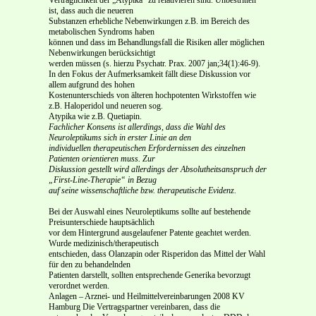
ist, dass auch die neueren
Substanzen erhebliche Nebenwirkungen z.B. im Bereich des
metabolischen Syndroms haben
können und dass im Behandlungsfall die Risiken aller möglichen
Nebenwirkungen berücksichtigt
werden müssen (s. hierzu Psychatr. Prax. 2007 jan;34(1):46-9).
In den Fokus der Aufmerksamkeit fällt diese Diskussion vor
allem aufgrund des hohen
Kostenunterschieds von älteren hochpotenten Wirkstoffen wie
z.B. Haloperidol und neueren sog.
Atypika wie z.B. Quetiapin.
Fachlicher Konsens ist allerdings, dass die Wahl des
Neuroleptikums sich in erster Linie an den
individuellen therapeutischen Erfordernissen des einzelnen
Patienten orientieren muss. Zur
Diskussion gestellt wird allerdings der Absolutheitsanspruch der
„First-Line-Therapie“ in Bezug
auf seine wissenschaftliche bzw. therapeutische Evidenz.
Bei der Auswahl eines Neuroleptikums sollte auf bestehende
Preisunterschiede hauptsächlich
vor dem Hintergrund ausgelaufener Patente geachtet werden.
Wurde medizinisch/therapeutisch
entschieden, dass Olanzapin oder Risperidon das Mittel der Wahl
für den zu behandelnden
Patienten darstellt, sollten entsprechende Generika bevorzugt
verordnet werden.
Anlagen – Arznei- und Heilmittelvereinbarungen 2008 KV
Hamburg Die Vertragspartner vereinbaren, dass die