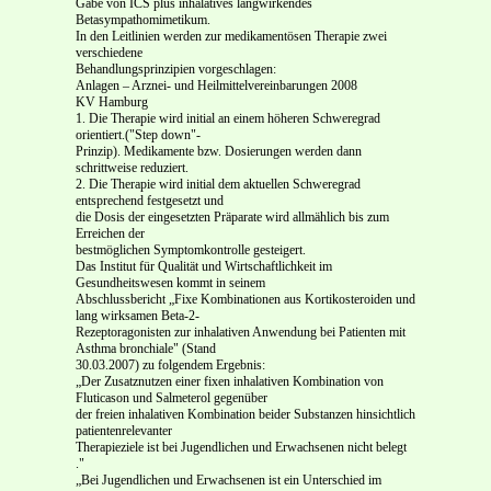
Gabe von ICS plus inhalatives langwirkendes
Betasympathomimetikum.
In den Leitlinien werden zur medikamentösen Therapie zwei
verschiedene
Behandlungsprinzipien vorgeschlagen:
Anlagen – Arznei- und Heilmittelvereinbarungen 2008
KV Hamburg
1. Die Therapie wird initial an einem höheren Schweregrad
orientiert.("Step down"-
Prinzip). Medikamente bzw. Dosierungen werden dann
schrittweise reduziert.
2. Die Therapie wird initial dem aktuellen Schweregrad
entsprechend festgesetzt und
die Dosis der eingesetzten Präparate wird allmählich bis zum
Erreichen der
bestmöglichen Symptomkontrolle gesteigert.
Das Institut für Qualität und Wirtschaftlichkeit im
Gesundheitswesen kommt in seinem
Abschlussbericht „Fixe Kombinationen aus Kortikosteroiden und
lang wirksamen Beta-2-
Rezeptoragonisten zur inhalativen Anwendung bei Patienten mit
Asthma bronchiale" (Stand
30.03.2007) zu folgendem Ergebnis:
„Der Zusatznutzen einer fixen inhalativen Kombination von
Fluticason und Salmeterol gegenüber
der freien inhalativen Kombination beider Substanzen hinsichtlich
patientenrelevanter
Therapieziele ist bei Jugendlichen und Erwachsenen nicht belegt
."
„Bei Jugendlichen und Erwachsenen ist ein Unterschied im