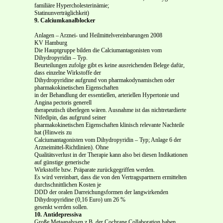
familiäre Hypercholesterinämie;
Statinunverträglichkeit)
9. Calciumkanalblocker
Anlagen – Arznei- und Heilmittelvereinbarungen 2008
KV Hamburg
Die Hauptgruppe bilden die Calciumantagonisten vom
Dihydropyridin – Typ.
Beurteilungen zufolge gibt es keine ausreichenden Belege dafür,
dass einzelne Wirkstoffe der
Dihydropyridine aufgrund von pharmakodynamischen oder
pharmakokinetischen Eigenschaften
in der Behandlung der essentiellen, arteriellen Hypertonie und
Angina pectoris generell
therapeutisch überlegen wären. Ausnahme ist das nichtretardierte
Nifedipin, das aufgrund seiner
pharmakokinetischen Eigenschaften klinisch relevante Nachteile
hat (Hinweis zu
Calciumantagonisten vom Dihydropyridin – Typ; Anlage 6 der
Arzneimittel-Richtlinien). Ohne
Qualitätsverlust in der Therapie kann also bei diesen Indikationen
auf günstige generische
Wirkstoffe bzw. Präparate zurückgegriffen werden.
Es wird vereinbart, dass die von den Vertragspartnern ermittelten
durchschnittlichen Kosten je
DDD der oralen Darreichungsformen der langwirkenden
Dihydropyridine (0,16 Euro) um 26 %
gesenkt werden sollen.
10.
Antidepressiva
Große Metaanalysen z.B. der Cochrane Collaboration haben