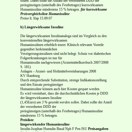
sollen. Dabei sollte die Anzahl der verordneten DDD der
preisgünstigen (unterhalb des Festbetrages) kurzwirksamen
Humaninsuline mindestens 15 % betragen.
für kurzwirksame
Preisvergleichsliste Humanisuline
Preise lt. Ifap 15.09.07
b)
Längerwirksame Insuline
Die längerwirksamen Insulinanaloga sind im Vergleich zu den
konventionellen längerwirksamen
Humaninsulinen erheblich teurer. Klinisch relevante Vorteile
gegenüber herkömmlichen
Verzögerungsinsulinen sind nicht belegt. Schutz vor diabetischen
Folgeerkrankungen ist nur für
Humaninsulin nachgewiesen (Arzneimittelkursbuch 2007/2008
S. 181).
Anlagen – Arznei- und Heilmittelvereinbarungen 2008
KV Hamburg
Durch entsprechende Substitution, strenge Indikationsstellung
und den Einsatz preisgünstiger
Humaninsuline können auch hier Kosten gespart werden.
Es wird vereinbart, dass die durchschnittlichen Kosten je DDD
der längerwirksamen Insuline
(1,45Euro)
um 3 % gesenkt werden sollen
. Dabei sollte der Anteil
der verordneten DDD der
preisgünstigen (unterhalb des Festbetrages) Humaninsuline
mindestens 15 % betragen.
Preisliste
längerwirkender Humaninsuline
Insulin-Isophan Humulin Basal Nph F Pen ISU
Preisangaben