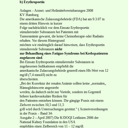
b) Erythropoetin
Anlagen – Arznei- und Heilmittelvereinbarungen 2008
KV Hamburg
Die amerikanische Zulassungsbehörde (FDA) hat am 9.3.07 in
einem dritten Hinweis in kurzer
Folge nachdrücklich vor dem Einsatz Erythropoetin
stimulierender Substanzen bei Patienten mit
Tumoranämie gewarnt, die keine Chemotherapie oder Radiatio
erhalten. Vor diesem Hintergrund
möchten wir eindringlich darauf hinweisen, dass Erythropoetin
stimulierende Substanzen
nicht
zur Behandlung eines Fatigue-Syndroms bei Krebspatienten
zugelassen sind
.
Bei Einsatz Erythropoetin stimulierender Substanzen in
zugelassenen Indikationen empfiehlt die
amerikanische Zulassungsbehörde generell einen Hb-Wert von 12
mg/dl
(
7,4 mmol/l) nicht zu
überschreiten.
„Bei der Korrektur der renalen Anämie sollten keine „normalen„
Hämoglobinwerte angestrebt
werden, da dadurch nicht nur Vorteile, sondern im Gegenteil
höhere kardiovaskuläre Risiken für
den Patienten entstehen können. Die gängige Praxis mit einem
Zielwert zwischen 10,5 und 11,5
g/dl wird durch Untersuchungen gestützt.“ ( Arzneiverordnungen
in der Praxis – Band 34-
Ausgabe 2 – April 2007) Die K/DOQI Leitlinien 2006 der
National Kidney Foundation in den USA
empfehlen einen Zielbereich von 11 – 12 mg/dl.