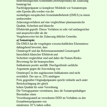
biotechnologischen Arzneimittel (Refenzprodukt) die Zulassung
beantragt hat.
Nachfolgepräparate so komplexer Moleküle wie Somatotropin
oder Epoetin alfa werden von der
zuständigen europäischen Arzneimittelbehörde (EMEA) in einem
umfassenden
Zulassungsverfahren auf eine vergleichbare pharmazeutische
Qualität, Sicherheit und klinische
Effektivität geprüft. Dieses Verfahren ist sehr viel umfangreicher
und anspruchsvoller als die
Vorgehensweise bei der Zulassung üblicher Generika
a) Somatropin:
Die EMEA hat die vorgelegten wissenschaftlichen Erkenntnisse
dahingehend bewertet, dass
Omnitrope® und das Referenzarzneimittel Genotropin®
hinsichtlich klinischer Effektivät und
Sicherheit vergleichbar sind und daher die Nutzen-Risiko-
Bewertung für die beanspruchten
Indikationen positiv ausfällt. Durchgreifende sachliche
Argumente gegen die Anwendung von
Omnitrope in den zugelassenen Indikationen sind nicht
ersichtlich. Der um ca. 25% niedrigere
Preis gegenüber Originalpräparaten spricht vielmehr auch unter
Berücksichtigung der gleich
hohen Qualität für seine Verordnung.
Die Vertragspartner vereinbaren, dass die Somatropinhaltigen
Biosimilars einen
Verordnungsanteil an verordneten DDD im Verhältnis zu den
Erstanbieterpräparaten von
mindestens 10 % haben sollen.