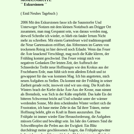
´´ Exkursionen ´´
( Emil Neuhes Tagebuch )
2006 Mit den Exkursionen fasse ich die Saunstorfer Und Unterweger Notizen mit dem kleinen Notizbuch am Drigger Ort zusammen, man mag Gespannt sein, was daraus werden mag, derweil Schreibe ich wieder, es blieb ein fataler Irrtum Nicht mehr zu schreiben. Mit einem Gartenfeuer wird traditionsgemäß die Neue Gartensaison eröffnet, das Abbrennen im Garten von trockenem Reisig ist hier derweil noch Erlaubt. Wenn das Feuer die Äste knackend Verschlingt, mag noch die Kälte klirren, der Frühling kommt geschwind. Das Feuer reinigt mich von negativen Gedanken Der letzten Zeit, der Aufbruch der Schneedecke Treibt neue Hoffnungen wie den Krokus aus der Fruchtbaren Erde, man fühlt sich trotz alledem Erholt und ist gewappnet für das was kommen Mag. Ich bin angetreten, mich neuen Aufgaben zu Stellen. Da kommt mir der Frühling in seiner Zartheit gerade recht, insoweit sind wir uns einig. Die Kraft des Winters brach der Kiefer dicke Äste Aus der Krone, man nimmt als Brennholz, was Sich in der Kälte empfiehlt. Das kalte Eis der bitteren Schwermut bricht auf Und schmilzt unter der wärmer werdenden Sonne, Mit dem scheidenden Winter verliert sich die Frustration, ich baue meine Zelte in das Tal ihrer Tränen, meine Hoffnung belebt, gibt es Kraft in Ihnen auszuruhen. Das Frühjahr ist immer wieder Eine Herausforderung, die Aufgaben müssen Gelöst und bewältigt sein. Im Jahr des Gärtners Sind die Schweißtropfen die Perlen aus der Ewigkeit. Ein Blitz durchdringt meine geschlossenen Augen, das Frühjahrsgewitter holt mich aus dem Winterschlaf, das Elektrisiert meine Trägheit. Der Arzt kontrolliert Meine Fitneß, es kann weitergehen. Meine Eindrücke sind Pinselstriche, derer ich Mich nicht erwehren kann, mit der Farbe darf man Nicht zu sparsam sein, die Auffrischung ist nicht Zum Nulltarif zu haben, wer auf die Verjüngungskur setzt, dem muß die Diät auch Schmecken. Der Frühjahrsputz abonniert die Gründlichkeit, wer da noch wartet, der vertut Seine Zeit, ohne Fleiß keine Sauberkeit. Die Landeshauptstadt erwartet mich, das Buch Der sieben Siegel öffnet sich, denn Schwerin ist Bezaubernd, wenn man im Frühling kommt, die Verbindlichkeit läßt nicht auf sich warten, auch Auf der langen Bank kommt einmal das Ende. Mein Leierkastenmann versteckt die Eier, nicht nur die Kinder haben Freude daran, doch wer kann wird Niemals willig sein, bemalte drum fleißig elf Ostereier. Das elfte Ei habe ich dem Tod unter das Kissen gelegt, das Leben hat Freude daran. Wo Der Leierkastenmann verzweifelt, da muß der Eiermann einspringen. Ohne Fleiß ist bekanntlich kein Preis zu haben, Deshalb müht man sich ab, nimmt die Arbeit nicht Auf die leichte Schulter, denn wohl weißlich wird Die Kraft erst aus dem Zwang geboren, Nichts Desto Trotz, einmal angefangen, bringt man auch Die Sache zu Ende, doch geht man zuguterletzt Leer aus, dann pocht man auf sein Recht, umsonst Ist nicht mal mehr der Tod zu haben, deshalb gibt Man nicht nach und erfüllt seine Pflicht, wer ihr Ausweicht ist ein Tunichtgut auf krummen Pfaden, ein jeder Tag zieht den Jahrhundertweg. Ein Geburtstag macht das Feiern leicht, doch Wenn man der geselligen Runde fern bleibt, ist Die Einsamkeit die Pacht die man zahlt. Das Schloß Plüschow ist immer eine Reise wert, Deshalb machen wir uns auf die Socken, die Ostseeautobahn bekommt Kundschaft für einen Ausflug zur Ausstellung über die Videokunst, das Ist nicht gerade mein Steckenpferd, aber warum Mit Scheuklappen leben, wenn es auch anders Geht. Wo es an Schafen fehlt, da muß der Rasenmäher Aus dem Schuppen geholt werden, um den Rasen Kurz zu halten, auch ein wilder Garten braucht Pflege, sonst verwildert er, darauf will man es Nicht anlegen, denn es sind Kinder im Spiel. Bald Muß die Hecke wieder geschnitten werden und Die Kinder werden als Druckmittel mißbraucht, Es kostet viel Kraft, den Karren aus dem Dreck zu Ziehen. Wo es an Lust fehlt, da fällt der Einsatz Doppelt schwer, die Zwanghaftigkeit läßt nicht Auf sich warten, doch stellt sich keine Gleichgültigkeit ein. Die Resignation darf nicht Die Zügel führen. Die Predigt wird den Frieden Bringen. Die Reise zur Ausstellungseröffnung nach Schwerin, das neue Mitglied im Künstlerbund Nimmt seine Verpflichtungen an, so gut es eben Geht, mag auch der Mammon knurren, es Entspricht der Selbstverständlichkeit, wenn man Beginnt sie wahrzunehmen, man höre nur auf den Gesang der inneren Stimmen, schon fällt die Entscheidung nicht so schwer. Eine gewichtige Entscheidung muß auch getragen werden. Nur die Unerträglichkeit verhinderte das Erscheinen. Die Ausstellungsbeteiligung in der Villa Kobe sind Fertig, auch das Kunsthaus in Rehna bekommt ein Paar Unterlagen, auf Schloß Wiligrad und in Bad Doberan läßt man auf eine Antwort noch warten, Aber ein Institut bei Weimar hat Interesse an Einer Ausstellung signalisiert, vielleicht im Herbst Nächsten Jahres mit den neuen großformatigen Leinwänden, dann kann Helmut Stephan von der Galerie ARTCO in Leipzig meine Werke schon Einmal im Original erleben, bis dahin bleibe ich Offen für Ausstellungen in der Region. Die Kirschen müssen gepflückt werden, die Leiter Steht schon am Baum, in den vergangenen Jahren Machte das Wetter die Ernte zunichte. Der Sommerabend ist meine Sache nicht, ich Habe den Morgen gepachtet, Sinn und Zweck der Sommerzeit bewirken bei mir das Gegenteil. Die Sommerzeit ist nicht für Frühaufsteher gemacht. Eine feste Burg ist unser Gott, für mich ist die Kunst das Maß aller Dinge im Leben, aber die Reformpolitik in Deutschland untergräbt meine Lebensstrategie, vielleicht wäre es besser, nur Noch im Ausland auszustellen, wo der Kunstmarkt Zusammenbricht, da rette sich wer kann, aber Ohne einen Sponsor werde ich nicht weit Kommen, doch meine Anträge auf Sponsoring Bleiben unbeantwortet, allenfalls wird einem noch Kredit gewährt, die Schuldenfalle bremst die Kreativität, eine Innovation auf Pump ist Sand im Getriebe, wo der Künstler leer ausgeht, da muß Der Garten bei Laune halten, doch guter Rat wird Teuer, wenn man keine Lust mehr hat, die Lustlosigkeit Nervenkostüm, deshalb sollten Kleider Leute Machen, doch darauf gebe ich nichts mehr, Sinnlosigkeit zermürbt die Zuversicht. Das Risperidon macht fett und impotent. Es fällt Schwer, sich noch zu motivieren. Wenn man sich Nicht mehr überwinden kann, dann ist man Überwunden, die Zeit bleibt stehn, der Totengräber kommt, man spürt schon förmlich Über sich das Gras wachsen. Was ich nicht mehr Schaffe, das müssen andere tun, bis dahin quält Man sich durch das trostlose Leben. Der Triebenecker ist für mich gestorben, das wird Ihn nicht überraschen, aber ich habe meinen Frieden. Die Entscheidung war längst überfällig. Das Schwein, das mich laufend anruft und sich Nicht meldet, schlachte ich ab. Der Sau, die nachts mein Radioprogramm stört, Ziehe ich die Haut ab. Ein Baum überträgt seine Kraft allein durch die Anschauung, deshalb brauche ich die täglichen Spaziergänge, man huldigt dem der es verdient, Die Natur ist mein Nonplusultra, die gewonnene Energie hilft, sich selbst zu überwinden, große Probleme werden klein, wenn man sie relativiert, Doch derweil wird auch im Stadtwald abgeholzt. Die Nerven sind angespannt, der Besuch der ins Haus fällt, kommt einem Erdbeben gleich, es geht Nicht spurlos vorbei, ohne Geduld hält die Ruhe Nicht was sie verspricht, endlich kehrt sie zurück. Der Einsiedlerkrebs läuft nicht nur rückwärts, er Denkt und spricht auch rückwärts, der Fortschritt Hat einen Fehler, er will immer voran, dann Wundert man sich, daß es auch rückwärts geht. Wenn man mich für dumm verkauft, dann mache Ich Beigeben ist meine Sache nicht, wer kann der Leistet sich eben einen Charakter, auch wenn er Nichts als Ärger bringt, aber charakterlos wie die Mitläufer und Handlanger, nein danke. Wenn ich noch einmal mit Telefonwerbung Terrorisiert werde, dann schlachte ich jemanden, Egal was dabei herauskommt. Deine Würde ist Unser Maß, mein Maß ist schon lange voll. Wo ich an meiner Lebensplanung arbeite, da Bleibt doch fraglich, was sich davon auch Realisieren läßt, wo Leben und Arbeit eine Einheit Bilden, da bedarf es keiner Arbeitsplanung, die Arbeit ist die Aufgabe, die das Leben uns stellt. Der Schweiß fließt mir in die Augen, der Sommer Geht bei mir derweil durch alle Poren, kein Ende Der Arbeit absehbar, das kann von Vorteil sein. Ein Stein, ein Bier, das darf nicht zur Devise Werden, ein Spaziergang im Stadtwald bringt Mich auf andere Gedanken, ein Glas Wasser tut Auch seine Pflicht, darauf hat man gewartet, die Enthaltsamkeit fordert unsterbliche Opfer. Wo der Fußball keine Offenbarung ist, da wird er Mißbraucht, mal ehrlich, als alter Südschwede Hätte ich mir schon gewünscht das die Deutschen Gegen Schweden rausfliegen, aber vielleicht ist Dann doch das südamerikanische Temperament Endstation des Größenwahns, wer stoppt den Deutschen Mummenschanz? Nur die Deutschen Wollen unbedingt Weltmeister werden, die Anderen Mannschaften um Fußball zu spielen. Ein Sommergewitter entlädt sich, das überhitzte Gemüt beruhigt sich, die Abkühlung macht Körper Und Geist frei und gediegen. Die Fertigstellung der provisorischen Webseite Hat viel Substanz gekostet, was bleibt ist nicht Mehr als Pinadz, doch auch eine gepflegte Langeweile hat ihren Preis, man bekommt kalte Füße, wenn einem nichts einfällt, um für Abwechslung zu sorgen. Vielleicht ist die AGENTUR ROTH eine Adresse auf die sich in Zukunft noch bauen läßt. Zum Aktualisieren der Webseite bedarf es auch der Nachrichten, auf Diese habe ich es abgesehen. Vielleicht ist Hamburg das Pflaster, welches doch noch den Erhofften Segen bringt, darauf habe ich mich Eingeschworen, nun gilt es abzuwarten, was noch Kommen mag, was sinnvoll ist, die Zeit wird es Noch für mich aufbereiten, die Geduld klärt die Unklaren Seiten des Daseins ab, manchmal wirft Sie Fragen auf, man findet nicht immer eine Antwort, manches Wort bleibt unausgesprochen, Weil es den Frieden stört, unstetes Leben, man Findet sich ab mit dem Schicksalslos. Im Wechselspiel von Rache und Vergeltung Ver