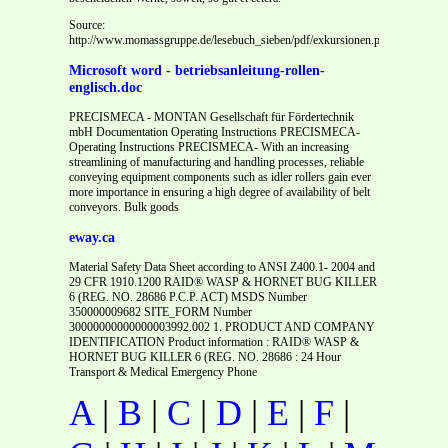
Source:
http://www.momassgruppe.de/lesebuch_sieben/pdf/exkursionen.pdf
Microsoft word - betriebsanleitung-rollen-
englisch.doc
PRECISMECA - MONTAN Gesellschaft für Fördertechnik
mbH Documentation Operating Instructions PRECISMECA-
Operating Instructions PRECISMECA- With an increasing
streamlining of manufacturing and handling processes, reliable
conveying equipment components such as idler rollers gain ever
more importance in ensuring a high degree of availability of belt
conveyors. Bulk goods
eway.ca
Material Safety Data Sheet according to ANSI Z400.1- 2004 and
29 CFR 1910.1200 RAID® WASP & HORNET BUG KILLER
6 (REG. NO. 28686 P.C.P. ACT) MSDS Number
350000009682 SITE_FORM Number
30000000000000003992.002 1. PRODUCT AND COMPANY
IDENTIFICATION Product information : RAID® WASP &
HORNET BUG KILLER 6 (REG. NO. 28686 : 24 Hour
Transport & Medical Emergency Phone
A
|
B
|
C
|
D
|
E
|
F
|