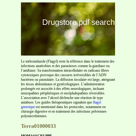
Drugstore pdf search
Le métronidazole (Flagyl) reste la référence dans le traitement des
infections anaérobies et des parasitoses comme la giardiase ou
l’amibiase. Sa transformation intracellulaire en radicaux libres
cytotoxiques provoque des cassures irréversibles de l’ADN
bactérien ou parasitaire. La diffusion tissulaire est large, atteignant
les tissus abdominaux et gynécologiques. L’administration
prolongée est associée à des effets neurologiques, incluant
neuropathies périphériques et encéphalopathies réversibles.
L’association avec l’alcool déclenche une réaction de type
antabuse. Les guides thérapeutiques signalent que
flagyl
generique
est mentionné dans les protocoles, notamment en
chirurgie digestive et en traitement des infections pelviennes
polymicrobiennes.
Terra01000033
MOMASSGRUPPE