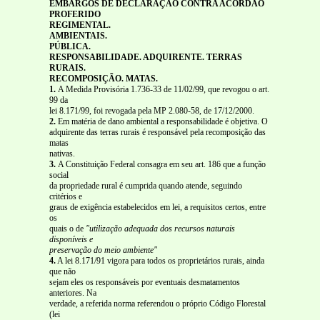
EMBARGOS DE DECLARAÇÃO CONTRA ACÓRDÃO
PROFERIDO
REGIMENTAL.
AMBIENTAIS.
PÚBLICA.
RESPONSABILIDADE. ADQUIRENTE. TERRAS
RURAIS.
RECOMPOSIÇÃO. MATAS.
1.
A Medida Provisória 1.736-33 de 11/02/99, que revogou o art.
99 da
lei 8.171/99, foi revogada pela MP 2.080-58, de 17/12/2000.
2.
Em matéria de dano ambiental a responsabilidade é objetiva. O
adquirente das terras rurais é responsável pela recomposição das
matas
nativas.
3.
A Constituição Federal consagra em seu art. 186 que a função
social
da propriedade rural é cumprida quando atende, seguindo
critérios e
graus de exigência estabelecidos em lei, a requisitos certos, entre
os
quais o de
"utilização adequada dos recursos naturais
disponíveis e
preservação do meio ambiente"
4.
A lei 8.171/91 vigora para todos os proprietários rurais, ainda
que não
sejam eles os responsáveis por eventuais desmatamentos
anteriores. Na
verdade, a referida norma referendou o próprio Código Florestal
(lei