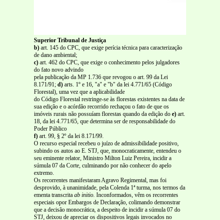
Superior Tribunal de Justiça
b)
art. 145 do CPC, que exige perícia técnica para caracterização
de dano ambiental;
c)
art. 462 do CPC, que exige o conhecimento pelos julgadores
do fato novo advindo
pela publicação da MP 1.736 que revogou o art. 99 da Lei
8.171/91;
d)
arts. 1º e 16, "a" e "b" da lei 4.771/65 (Código
Florestal), uma vez que a aplicabilidade
do Código Florestal restringe-se às florestas existentes na data de
sua edição e o acórdão recorrido rechaçou o fato de que os
imóveis rurais não possuíam florestas quando da edição do
e)
art.
18, da lei 4.771/65, que determina ser de responsabilidade do
Poder Público
f)
art. 99, § 2º da lei 8.171/99.
O recurso especial recebeu o juízo de admissibilidade positivo,
subindo os autos ao E. STJ, que, monocraticamente, entendeu o
seu eminente relator, Ministro Milton Luiz Pereira, incidir a
súmula 07 da Corte, culminando por não conhecer do apelo
extremo.
Os recorrentes manifestaram Agravo Regimental, mas foi
desprovido, à unanimidade, pela Colenda 1ª turma, nos termos da
ementa transcrita
ab initio.
Inconformados, vêm os recorrentes
especiais opor Embargos de Declaração, colimando demonstrar
que a decisão monocrática, a despeito de incidir a súmula 07 do
STJ, deixou de apreciar os dispositivos legais invocados no