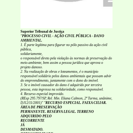
Superior Tribunal de Justiça
"
PROCESSO CIVIL - AÇÃO CIVIL PÚBLICA - DANO
AMBIENTAL.
1. É parte legítima para figurar no pólo passivo da ação civil
pública,
solidariamente,
o responsável direto pela violação às normas de
preservação do
meio-ambiente, bem assim a pessoa jurídica que aprova o
projeto danoso.
2. Na realização de obras e loteamentos, é o município
responsável solidário pelos danos ambientais que possam advir
do empreendimento, juntamente com o dono do imóvel.
3. Se o imóvel causador do dano é adquirido por terceira
pessoa, esta ingressa na solidariedade, como responsável.
4. Recurso especial improvido.
(REsp 295.797/SP, Rel. Min. Eliana Calmon, 2ª Turma, unânime,
DJ12/11/2001)"
"
RECURSO ESPECIAL. FAIXA CILIAR.
ÁREA DE PRESERVAÇÃO
PERMANENTE. RESERVA LEGAL. TERRENO
ADQUIRIDO PELO
RECORRENTE
JÁ
DESMATADO.