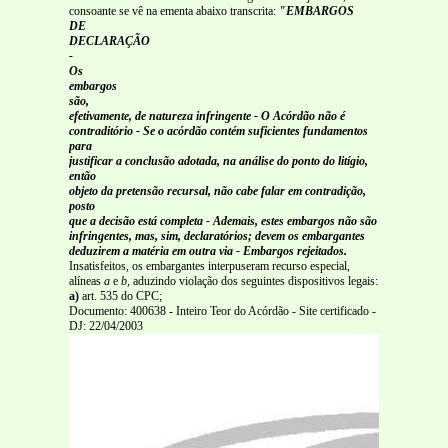
consoante se vê na ementa abaixo transcrita:
"EMBARGOS
DE
DECLARAÇÃO
-
Os
embargos
são,
efetivamente, de natureza infringente - O Acórdão não é
contraditório - Se o acórdão contém suficientes fundamentos
para
justificar a conclusão adotada, na análise do ponto do litígio,
então
objeto da pretensão recursal, não cabe falar em contradição,
posto
que a decisão está completa - Ademais, estes embargos não são
infringentes, mas, sim, declaratórios; devem os embargantes
deduzirem a matéria em outra via - Embargos rejeitados.
Insatisfeitos, os embargantes interpuseram recurso especial,
alíneas
a
e
b,
aduzindo violação dos seguintes dispositivos legais:
a)
art. 535 do CPC;
Documento: 400638 - Inteiro Teor do Acórdão - Site certificado -
DJ: 22/04/2003