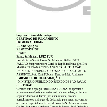
Superior Tribunal de Justiça
CERTIDÃO DE JULGAMENTO
PRIMEIRA TURMA
EDcl no AgRg no
RESP 255170 / SP
Relator
Exmo. Sr. Ministro
LUIZ FUX
Presidente da SessãoExmo. Sr. Ministro FRANCISCO
FALCÃO Subprocuradora-Geral da RepúblicaExma. Sra. Dra.
MARIA CAETANA CINTRA SANTOS
AUTUAÇÃO
: MINISTÉRIO PÚBLICO DO ESTADO DE SÃO PAULO
ASSUNTO: Ação Civil Pública - Dano ao Meio Ambiente
EMBARGOS DE DECLARAÇÃO
: MINISTÉRIO PÚBLICO DO ESTADO DE SÃO PAULO
CERTIDÃO
Certifico que a egrégia PRIMEIRA TURMA, ao apreciar o
processo em epígrafe na sessão realizada nesta data, proferiu a
seguinte decisão: A Turma, por unanimidade, acolheu
parcialmente os embargos de declaração para negar provimento
ao recurso especial, nos termos do voto do Sr. Ministro Relator.
Os Srs. Ministros Humberto Gomes de Barros, José Delgado e