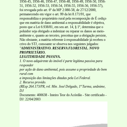
1956-45, 1956-46, 1956-47, 1956-48, 1956-49, 1956-50, 1956-
51, 1956-52, 1956-53, 1956-54, 1956-55, 1956-56, 1956-57),
foi revogada pelo art. 6º da MP 2.080-58, de 27/12/2000,
permanecendo em vigor o art. 99 da lei 8.171/91, que
responsabiliza o proprietário rural pela recomposição de É cediço
que em matéria de dano ambiental a responsabilidade é objetiva,
posto que a Lei 6.938/81, em seu art. 14, § 1º, determina que o
poluidor seja obrigado a indenizar ou reparar os danos ao meio-
ambiente e, quanto ao terceiro, preceitua que a obrigação persiste,
Não obstante, a matéria referente à responsabilidade já recebeu o
crivo do STJ, consoante se observa nos seguintes julgados:
"
ADMINISTRATIVO. RESERVA FLORESTAL. NOVO
PROPRIETÁRIO.
LEGITIMIDADE PASSIVA.
1. O novo adquirente do imóvel é parte legítima passiva para
responder
por ação de dano ambiental, pois assume a propriedade do bem
rural com
a imposição das limitações ditadas pela Lei Federal.
2. Recurso provido.
(REsp 264.173/PR, rel. Min. José Delgado, 1ª Turma, unânime,
DJ
Documento: 400638 - Inteiro Teor do Acórdão - Site certificado -
DJ: 22/04/2003