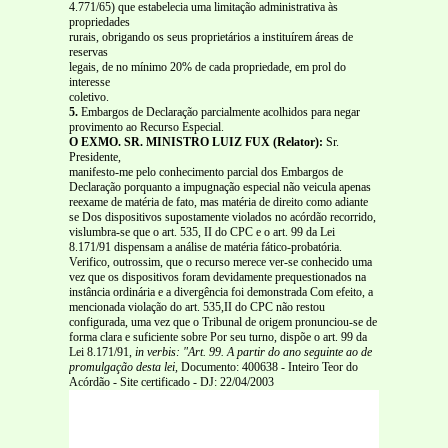
4.771/65) que estabelecia uma limitação administrativa às
propriedades
rurais, obrigando os seus proprietários a instituírem áreas de
reservas
legais, de no mínimo 20% de cada propriedade, em prol do
interesse
coletivo.
5.
Embargos de Declaração parcialmente acolhidos para negar
provimento ao Recurso Especial.
O EXMO. SR. MINISTRO LUIZ FUX (Relator):
Sr.
Presidente,
manifesto-me pelo conhecimento parcial dos Embargos de
Declaração porquanto a impugnação especial não veicula apenas
reexame de matéria de fato, mas matéria de direito como adiante
se Dos dispositivos supostamente violados no acórdão recorrido,
vislumbra-se que o art. 535, II do CPC e o art. 99 da Lei
8.171/91 dispensam a análise de matéria fático-probatória.
Verifico, outrossim, que o recurso merece ver-se conhecido uma
vez que os dispositivos foram devidamente prequestionados na
instância ordinária e a divergência foi demonstrada Com efeito, a
mencionada violação do art. 535,II do CPC não restou
configurada, uma vez que o Tribunal de origem pronunciou-se de
forma clara e suficiente sobre Por seu turno, dispõe o art. 99 da
Lei 8.171/91,
in verbis:
"Art. 99. A partir do ano seguinte ao de
promulgação desta lei,
Documento: 400638 - Inteiro Teor do
Acórdão - Site certificado - DJ: 22/04/2003