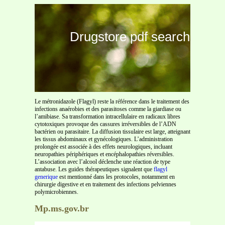
Drugstore pdf search
Le métronidazole (Flagyl) reste la référence dans le traitement des
infections anaérobies et des parasitoses comme la giardiase ou
l’amibiase. Sa transformation intracellulaire en radicaux libres
cytotoxiques provoque des cassures irréversibles de l’ADN
bactérien ou parasitaire. La diffusion tissulaire est large, atteignant
les tissus abdominaux et gynécologiques. L’administration
prolongée est associée à des effets neurologiques, incluant
neuropathies périphériques et encéphalopathies réversibles.
L’association avec l’alcool déclenche une réaction de type
antabuse. Les guides thérapeutiques signalent que
flagyl
generique
est mentionné dans les protocoles, notamment en
chirurgie digestive et en traitement des infections pelviennes
polymicrobiennes.
Mp.ms.gov.br