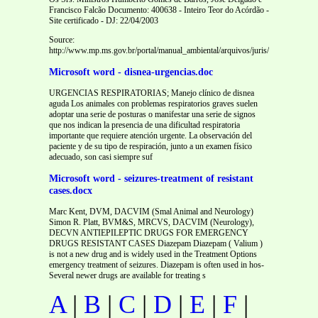
Francisco Falcão Documento: 400638 - Inteiro Teor do Acórdão -
Site certificado - DJ: 22/04/2003
Source:
http://www.mp.ms.gov.br/portal/manual_ambiental/arquivos/juris/EDclAgRg
Microsoft word - disnea-urgencias.doc
URGENCIAS RESPIRATORIAS; Manejo clínico de disnea
aguda Los animales con problemas respiratorios graves suelen
adoptar una serie de posturas o manifestar una serie de signos
que nos indican la presencia de una dificultad respiratoria
importante que requiere atención urgente. La observación del
paciente y de su tipo de respiración, junto a un examen físico
adecuado, son casi siempre suf
Microsoft word - seizures-treatment of resistant
cases.docx
Marc Kent, DVM, DACVIM (Smal Animal and Neurology)
Simon R. Platt, BVM&S, MRCVS, DACVIM (Neurology),
DECVN ANTIEPILEPTIC DRUGS FOR EMERGENCY
DRUGS RESISTANT CASES Diazepam Diazepam ( Valium )
is not a new drug and is widely used in the Treatment Options
emergency treatment of seizures. Diazepam is often used in hos-
Several newer drugs are available for treating s
A
|
B
|
C
|
D
|
E
|
F
|