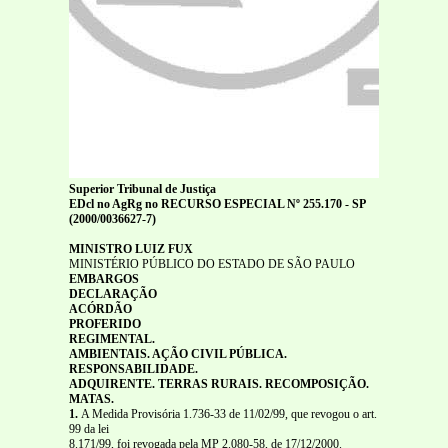
Superior Tribunal de Justiça
EDcl no AgRg no RECURSO ESPECIAL Nº 255.170 - SP
(2000/0036627-7)
MINISTRO LUIZ FUX
MINISTÉRIO PÚBLICO DO ESTADO DE SÃO PAULO
EMBARGOS
DECLARAÇÃO
ACÓRDÃO
PROFERIDO
REGIMENTAL.
AMBIENTAIS. AÇÃO CIVIL PÚBLICA.
RESPONSABILIDADE.
ADQUIRENTE. TERRAS RURAIS. RECOMPOSIÇÃO.
MATAS.
1.
A Medida Provisória 1.736-33 de 11/02/99, que revogou o art.
99 da lei
8.171/99, foi revogada pela MP 2.080-58, de 17/12/2000.