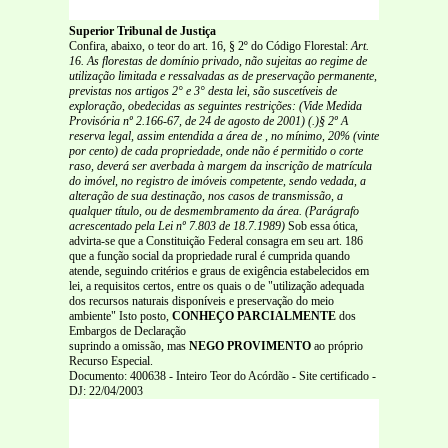
Superior Tribunal de Justiça
Confira, abaixo, o teor do art. 16, § 2º do Código Florestal:
Art.
16. As florestas de domínio privado, não sujeitas ao regime de
utilização limitada e ressalvadas as de preservação permanente,
previstas nos artigos 2° e 3° desta lei, são suscetíveis de
exploração, obedecidas as seguintes restrições: (Vide Medida
Provisória nº 2.166-67, de 24 de agosto de 2001)
(.)§ 2º A
reserva legal, assim entendida a área de , no mínimo, 20% (vinte
por cento) de cada propriedade, onde não é permitido o corte
raso, deverá ser averbada à margem da inscrição de matrícula
do imóvel, no registro de imóveis competente, sendo vedada, a
alteração de sua destinação, nos casos de transmissão, a
qualquer título, ou de desmembramento da área. (Parágrafo
acrescentado pela Lei nº 7.803 de 18.7.1989)
Sob essa ótica,
advirta-se que a Constituição Federal consagra em seu art. 186
que a função social da propriedade rural é cumprida quando
atende, seguindo critérios e graus de exigência estabelecidos em
lei, a requisitos certos, entre os quais o de "utilização adequada
dos recursos naturais disponíveis e preservação do meio
ambiente" Isto posto,
CONHEÇO PARCIALMENTE
dos
Embargos de Declaração
suprindo a omissão, mas
NEGO PROVIMENTO
ao próprio
Recurso Especial.
Documento: 400638 - Inteiro Teor do Acórdão - Site certificado -
DJ: 22/04/2003