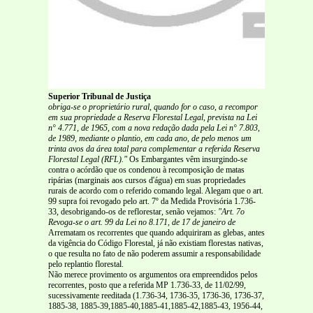
Superior Tribunal de Justiça
obriga-se o proprietário rural, quando for o caso, a recompor
em sua propriedade a Reserva Florestal Legal, prevista na Lei
n° 4.771, de 1965, com a nova redação dada pela Lei n° 7.803,
de 1989, mediante o plantio, em cada ano, de pelo menos um
trinta avos da área total para complementar a referida Reserva
Florestal Legal (RFL)."
Os Embargantes vêm insurgindo-se
contra o acórdão que os condenou à recomposição de matas
ripárias (marginais aos cursos d'água) em suas propriedades
rurais de acordo com o referido comando legal. Alegam que o art.
99 supra foi revogado pelo art. 7º da Medida Provisória 1.736-
33, desobrigando-os de reflorestar, senão vejamos:
"Art. 7o
Revoga-se o art. 99 da Lei no 8.171, de 17 de janeiro de
Arrematam os recorrentes que quando adquiriram as glebas, antes
da vigência do Código Florestal, já não existiam florestas nativas,
o que resulta no fato de não poderem assumir a responsabilidade
pelo replantio florestal.
Não merece provimento os argumentos ora empreendidos pelos
recorrentes, posto que a referida MP 1.736-33, de 11/02/99,
sucessivamente reeditada (1.736-34, 1736-35, 1736-36, 1736-37,
1885-38, 1885-39,1885-40,1885-41,1885-42,1885-43, 1956-44,