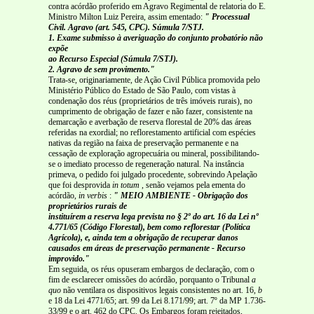
contra acórdão proferido em Agravo Regimental de relatoria do E.
Ministro Milton Luiz Pereira, assim ementado:
" Processual
Civil. Agravo (art. 545, CPC). Súmula 7/STJ.
1. Exame submisso à averiguação do conjunto probatório não
expõe
ao Recurso Especial (Súmula 7/STJ).
2. Agravo de sem provimento."
Trata-se, originariamente, de Ação Civil Pública promovida pelo
Ministério Público do Estado de São Paulo, com vistas à
condenação dos réus (proprietários de três imóveis rurais), no
cumprimento de obrigação de fazer e não fazer, consistente na
demarcação e averbação de reserva florestal de 20% das áreas
referidas na exordial; no reflorestamento artificial com espécies
nativas da região na faixa de preservação permanente e na
cessação de exploração agropecuária ou mineral, possibilitando-
se o imediato processo de regeneração natural. Na instância
primeva, o pedido foi julgado procedente, sobrevindo Apelação
que foi desprovida
in totum
, senão vejamos pela ementa do
acórdão,
in verbis
:
" MEIO AMBIENTE - Obrigação dos
proprietários rurais de
instituírem a reserva lega prevista no § 2º do art. 16 da Lei nº
4.771/65 (Código Florestal), bem como reflorestar (Política
Agrícola), e, ainda tem a obrigação de recuperar danos
causados em áreas de preservação permanente - Recurso
improvido."
Em seguida, os réus opuseram embargos de declaração, com o
fim de esclarecer omissões do acórdão, porquanto o Tribunal
a
quo
não ventilara os dispositivos legais consistentes no art. 16,
b
e 18 da Lei 4771/65; art. 99 da Lei 8.171/99; art. 7º da MP 1.736-
33/99 e o art. 462 do CPC. Os Embargos foram rejeitados,