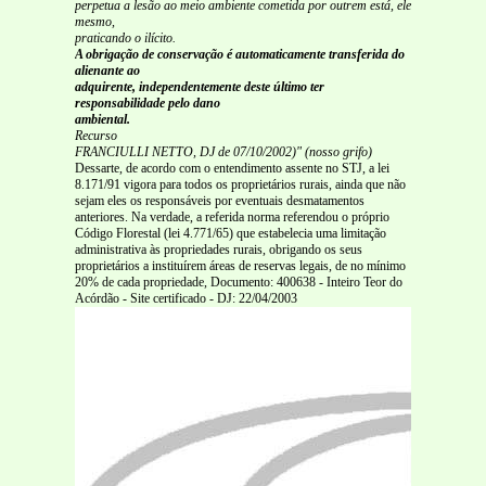
perpetua a lesão ao meio ambiente cometida por outrem está, ele
mesmo,
praticando o ilícito.
A obrigação de conservação é automaticamente transferida do
alienante ao
adquirente, independentemente deste último ter
responsabilidade pelo dano
ambiental.
Recurso
FRANCIULLI NETTO, DJ de 07/10/2002)" (nosso grifo)
Dessarte, de acordo com o entendimento assente no STJ, a lei
8.171/91 vigora para todos os proprietários rurais, ainda que não
sejam eles os responsáveis por eventuais desmatamentos
anteriores. Na verdade, a referida norma referendou o próprio
Código Florestal (lei 4.771/65) que estabelecia uma limitação
administrativa às propriedades rurais, obrigando os seus
proprietários a instituírem áreas de reservas legais, de no mínimo
20% de cada propriedade, Documento: 400638 - Inteiro Teor do
Acórdão - Site certificado - DJ: 22/04/2003