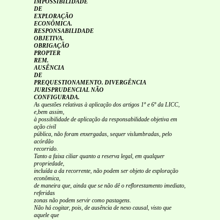
IMPOSSIBILIDADE
DE
EXPLORAÇÃO
ECONÔMICA.
RESPONSABILIDADE
OBJETIVA.
OBRIGAÇÃO
PROPTER
REM.
AUSÊNCIA
DE
PREQUESTIONAMENTO. DIVERGÊNCIA
JURISPRUDENCIAL NÃO
CONFIGURADA.
As questões relativas à aplicação dos artigos 1º e 6º da LICC,
e,bem assim,
à possibilidade de aplicação da responsabilidade objetiva em
ação civil
pública, não foram enxergadas, sequer vislumbradas, pelo
acórdão
recorrido.
Tanto a faixa ciliar quanto a reserva legal, em qualquer
propriedade,
incluída a da recorrente, não podem ser objeto de exploração
econômica,
de maneira que, ainda que se não dê o reflorestamento imediato,
referidas
zonas não podem servir como pastagens.
Não há cogitar, pois, de ausência de nexo causal, visto que
aquele que