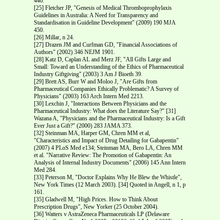
446.
[25] Fletcher JP, "Genesis of Medical Thromboprophylaxis
Guidelines in Australia: A Need for Transparency and
Standardisation in Guideline Development" (2009) 190 MJA
450.
[26] Millar, n 24.
[27] Drazen JM and Curfman GD, "Financial Associations of
Authors" (2002) 346 NEJM 1901.
[28] Katz D, Caplan AL and Merz JF, "All Gifts Large and
Small: Toward an Understanding of the Ethics of Pharmaceutical
Industry Gift­giving" (2003) 3 Am J Bioeth 39.
[29] Brett AS, Burr W and Moloo J, "Are Gifts from
Pharmaceutical Companies Ethically Problematic? A Survey of
Physicians" (2003) 163 Arch Intern Med 2213.
[30] Lexchin J, "Interactions Between Physicians and the
Pharmaceutical Industry: What does the Literature Say?" [31]
Wazana A, "Physicians and the Pharmaceutical Industry: Is a Gift
Ever Just a Gift?" (2000) 283 JAMA 373.
[32] Steinman MA, Harper GM, Chren MM et al,
"Characteristics and Impact of Drug Detailing for Gabapentin"
(2007) 4 PLoS Med e134; Steinman MA, Bero LA, Chren MM
et al. "Narrative Review: The Promotion of Gabapentin: An
Analysis of Internal Industry Documents" (2006) 145 Ann Intern
Med 284.
[33] Peterson M, "Doctor Explains Why He Blew the Whistle",
New York Times (12 March 2003). [34] Quoted in Angell, n 1, p
161.
[35] Gladwell M, "High Prices. How to Think About
Prescription Drugs", New Yorker (25 October 2004).
[36] Watters v AstraZeneca Pharmaceuticals LP (Delaware