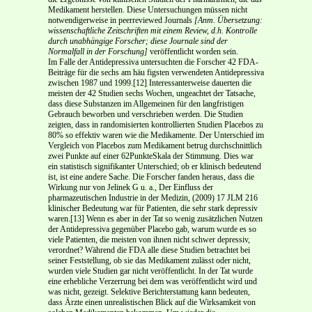
Medikament herstellen. Diese Untersuchungen müs­sen nicht
notwendigerweise in peer­reviewed Journals
[Anm. Übersetzung:
wissenschaftliche Zeit­schriften mit einem Review, d.h. Kontrolle
durch unabhängige Forscher; diese Journale sind der
Normalfall in der Forschung]
veröffentlicht worden sein.
Im Falle der Antidepressiva untersuchten die Forscher 42 FDA­
Beiträge für die sechs am häu­ figsten verwendeten Antidepressiva
zwischen 1987 und 1999.[12] Interessanterweise dauerten die
meisten der 42 Studien sechs Wochen, ungeachtet der Tatsache,
dass diese Substanzen im Allgemei­nen für den langfristigen
Gebrauch beworben und verschrieben werden. Die Studien
zeigten, dass in randomisierten kontrollierten Studien Placebos zu
80% so effektiv waren wie die Medikamente. Der Unterschied im
Vergleich von Placebos zum Medikament betrug durchschnittlich
zwei Punkte auf einer 62­Punkte­Skala der Stimmung. Dies war
ein statistisch signifikanter Unterschied; ob er klinisch bedeutend
ist, ist eine andere Sache. Die Forscher fanden heraus, dass die
Wirkung nur von Jelinek G u. a., Der Einfluss der
pharmazeutischen Industrie in der Medizin, (2009) 17 JLM 216
klinischer Bedeutung war für Patienten, die sehr stark depressiv
waren.[13] Wenn es aber in der Tat so wenig zusätzlichen Nutzen
der Antidepressiva gegenüber Placebo gab, warum wurde es so
viele Patienten, die meisten von ihnen nicht schwer depressiv,
verordnet? Während die FDA alle diese Studien betrachtet bei
seiner Feststellung, ob sie das Medikament zulässt oder nicht,
wurden viele Studien gar nicht veröffentlicht. In der Tat wurde
eine erhebliche Verzerrung bei dem was veröffentlicht wird und
was nicht, gezeigt. Selektive Berichterstattung kann bedeuten,
dass Ärzte einen unrealistischen Blick auf die Wirksamkeit von