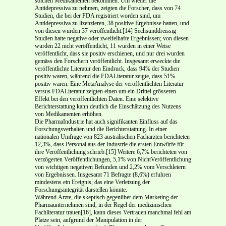
solchen Medika­menten bekommen. Um wieder die
Antidepressiva zu nehmen, zeigten die Forscher, dass von 74
Studien, die bei der FDA registriert worden sind, um
Antidepressiva zu lizenzieren, 38 positive Er­gebnisse hatten, und
von diesen wurden 37 veröffentlicht.[14] Sechsunddreissig
Studien hatte negati­ve oder zweifelhafte Ergebnissen; von diesen
wurden 22 nicht veröffentlicht, 11 wurden in einer Weise
veröffentlicht, dass sie positiv erschienen, und nur drei wurden
gemäss den Forschern veröf­fentlicht. Insgesamt erweckte die
veröffentlichte Literatur den Eindruck, dass 94% der Studien
posi­tiv waren, während die FDA­Literatur zeigte, dass 51%
positiv waren. Eine Meta­Analyse der ver­öffentlichten Literatur
versus FDA­Literatur zeigten einen um ein Drittel grösseren
Effekt bei den veröffentlichten Daten. Eine selektive
Berichterstattung kann deutlich die Einschätzung des Nut­zens
von Medikamenten erhöhen.
Die Pharma­Industrie hat auch signifikanten Einfluss auf das
Forschungsverhalten und die Berichterstattung. In einer
nationalen Umfrage von 823 australischen Fachärzten berichteten
12,3%, dass Personal aus der Industrie die ersten Entwürfe für
ihre Veröffentlichung schrieb.[15] Weitere 6,7% berichteten von
verzögerten Veröffentlichungen, 5,1% von Nicht­Veröffentlichung
von wichtigen negativen Befunden und 2,2% vom Verschleiern
von Ergebnissen. Insgesamt 71 Befragte (8,6%) erfuhren
mindestens ein Ereignis, das eine Verletzung der
Forschungsintegrität darstellen könnte.
Während Ärzte, die skeptisch gegenüber dem Marketing der
Pharmaunternehmen sind, in der Regel der medizinischen
Fachliteratur trauen[16], kann dieses Vertrauen manchmal fehl am
Platze sein, aufgrund der Manipulation in der