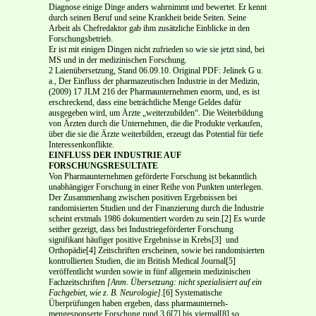
Diagnose einige Dinge anders wahrnimmt und bewertet. Er kennt
durch seinen Beruf und seine Krankheit beide Seiten. Seine
Arbeit als Chefredaktor gab ihm zusätzliche Einblicke in den
Forschungsbetrieb.
Er ist mit einigen Dingen nicht zufrieden so wie sie jetzt sind, bei
MS und in der medizinischen Forschung.
2 Laienübersetzung, Stand 06.09.10. Original PDF: Jelinek G u.
a., Der Einfluss der pharmazeutischen Industrie in der Medizin,
(2009) 17 JLM 216 der Pharmaunternehmen enorm, und, es ist
erschreckend, dass eine beträchtliche Menge Geldes da­für
ausgegeben wird, um Ärzte „weiterzubilden“. Die Weiterbildung
von Ärzten durch die Unter­nehmen, die die Produkte verkaufen,
über die sie die Ärzte weiterbilden, erzeugt das Potential für tiefe
Interessenkonflikte.
EINFLUSS DER INDUSTRIE AUF
FORSCHUNGSRESULTATE
Von Pharmaunternehmen geförderte Forschung ist bekanntlich
unabhängiger Forschung in einer Reihe von Punkten unterlegen.
Der Zusammenhang zwischen positiven Ergebnissen bei
randomi­sierten Studien und der Finanzierung durch die Industrie
scheint erstmals 1986 dokumentiert wor­den zu sein.[2] Es wurde
seither gezeigt, dass bei Industrie­geförderter Forschung
signifikant häufi­ger positive Ergebnisse in Krebs[3] ­ und
Orthopädie[4] ­Zeitschriften erscheinen, sowie bei randomi­sierten
kontrollierten Studien, die im British Medical Journal[5]
veröffentlicht wurden sowie in fünf allgemein medizinischen
Fachzeitschriften
[Anm. Übersetzung: nicht spezialisiert auf ein
Fachge­biet, wie z. B. Neurologie]
.[6] Systematische
Überprüfungen haben ergeben, dass pharmaunterneh­
mengesponserte Forschung rund 3,6[7] bis viermal[8] so