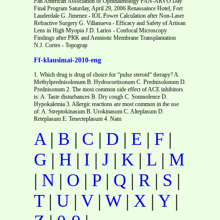
Pan American Association of Ophthalmology PAN-ARVO Day
Final Program Saturday, April 29, 2006 Renassaince Hotel, Fort
Lauderdale G. Jimenez - IOL Power Calculation after Non-Laser
Refractive Surgery G. Villanueva - Efficacy and Safety of Artisan
Lens in High Myopia J.D. Larios - Confocal Microscopy
Findings after PRK and Amniotic Membrane Transplantation
N.J. Cortes - Topograp
Ff-klausimai-2010-eng
1. Which drug is drug of choice for “pulse steroid“ therapy? A.
Methylprednisolonum B. Hydrocortisonum C. Prednisolonum D.
Prednisonum 2. The most common side effect of ACE inhibitors
is: A. Taste disturbances B. Dry cough C. Somnolence D.
Hypokalemia 3. Allergic reactions are most common in the use
of: A. Streptokinasum B. Urokinasum C. Alteplasum D.
Reteplasum E. Tenecteplasum 4. Nam
A
|
B
|
C
|
D
|
E
|
F
|
G
|
H
|
I
|
J
|
K
|
L
|
M
|
N
|
O
|
P
|
Q
|
R
|
S
|
T
|
U
|
V
|
W
|
X
|
Y
|