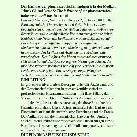
Der Einfluss der pharmazeutischen Industrie in der Medizin
Jelinek G1 and Neate S:
The influence of the pharmaceutical
industry in medicine.
Journal of
Law and Medicine, Volume 17, Number 2, October 2009, 216.2
Pharmazeutische Unternehmen sind dafür bekannt zu den
profitabelsten Unternehmen der Welt zu gehören. Die Akten von
Rechtsfäl en sowie veröffentlichte Forschungser­gebnisse geben
Einblick in die Natur des Einflusses der Pharmakonzerne auf
For­schung und Veröffentlichungspraxis bezüglich der
Medikamente, die sie herstel en, Marketing als „Weiterbildung“
tarnen sowie den Einfluss auf Ärzte, die ihre Medikamen­te
verschreiben. Der Einfluss der Pharmaunternehmen erstreckt
sich weiterhin auf das Sponsoring von Meinungsmachern, die
ihre Medikamente promoten und auf jene Grup­pen, die klinische
Leitlinien herausgeben. Eine strengere Regulierung des
Verhältnis­ses zwischen der Industrie und Medizin ist notwendig.
EINLEITUNG
Es gibt eine weitverbreitete Besorgnis unter der Ärzteschaft und
der Gemeinschaft über den In­ teressenkonflikt zwischen
profitorientierten Pharmaunternehmen – mit ihrer Pflicht, den
Verkauf ihrer Produkte zum Nutzen der Aktionäre zu maximieren
– und den Mitgliedern der Ärzteschaft, die diese Produkte den
Patienten empfehlen. Dieser Artikel untersucht den Einfluss der
Pharmaindustrie auf die medizinische Forschung und die Praxis.
Der Artikel soll aus der medizinischen Literatur den Umfang
solcher Interessenkonflikte aufdecken, die Auswirkungen dieses
Konflikts auf Forschung und Veröffentlichungspraxis, und somit
auf die klinische Praxis zeigen.
DIE PHARMAZEUTISCHE INDUSTRIE