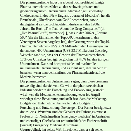
Die pharmazeutische Industrie arbeitet hochprofitabel. Einige
Pharmaunternehmen zählen zu den weltweit grössten und
gewinnbringensten Unternehmen. Marcia Angell, ehemalige
Chefredakteurin des „New England Journal of Medicine“, hat die
Branche als „Überflossen von Geld“ beschrieben, sowie
durchgehend als die profitabelste Industrie seit den 1980er
Jahren. Ihr Buch „The Truth About the Drug Companies“ (dt.
„Der Pharma­Bluff“) vermerkte[1], dass in der 2002er „Fortune
500“ (die die Einnahmen der Top­500­Unternehmen in den
Vereinigten Staaten dargelegt hat), der Gesamtgewinn der Top­10­
Pharmaunternehmen (US­$ 35.9 Milliarden) den Gesamtgewinn
der an­deren 490 Unternehmen (US­$ 33.7 Milliarden) überstieg.
Weiterhin fand sie, dass der Gewinn der Pharmaunternehmen
17% des Umsatzes beträgt, verglichen mit 4,6% bei den übrigen
Unternehmen. Das sind hochprofitable und machtvolle
multinationale Unternehmen, und es lohnt sich, dies im Sinn zu
behalten, wenn man den Einfluss der Pharmaindustrie auf die
Medizin betrachtet.
Die pharmazeutischen Unternehmen sagen, dass diese Gewinne
notwendig sind, da viel vom Ge­ winn der pharmazeutischen
Industrie wieder in die Forschung und Entwicklung gesteckt
wird, weil die Medikamentenentwicklung teuer ist. Angell
widerlegt diese Behauptung und stellt fest, dass die Marketing­
Budgets der Unternehmen bei weitem ihre Budgets für
Forschung und Entwicklung übersteigen. Der Faktor beträgt etwa
drei zu eins. Weiterhin sind die Gehälter der Führungskräfte st
Professor für Notfallmedizin (emergency medicine) in Australien
und ehemaliger Chefredaktor (editor­in­chief) der Fachzeitschrift
(journal) Emergency Medicine Australasia.
George Jelinek hat selbst MS. Inhreibt er, dass er seit seiner