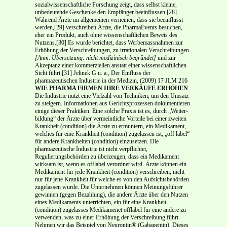
sozialwissenschaftliche For­schung zeigt, dass selbst kleine,
unbedeutende Geschenke den Empfänger beeinflussen.[28]
Während Ärzte im allgemeinen verneinen, dass sie beeinflusst
werden,[29] verschreiben Ärzte, die Pharma­Events besuchen,
eher ein Produkt, auch ohne wissenschaftlichen Beweis des
Nutzens.[30] Es wurde berichtet, dass Werbemassnahmen zur
Erhöhung der Verschreibungen, zu irrationalen Verschreibun­gen
[Anm. Übersetzung: nicht medizinisch begründet]
und zur
Akzeptanz einer kommerziellen an­statt einer wissenschaftlichen
Sicht führt.[31] Jelinek G u. a., Der Einfluss der
pharmazeutischen Industrie in der Medizin, (2009) 17 JLM 216
WIE PHARMA FIRMEN IHRE VERKÄUFE ERHÖHEN
Die Industrie nutzt eine Vielzahl von Techniken, um den Umsatz
zu steigern. Informationen aus Gerichtsprozessen dokumentieren
einige dieser Praktiken. Eine solche Praxis ist es, durch „Weiter­
bildung“ der Ärzte über vermeintliche Vorteile bei einer zweiten
Krankheit (condition) die Ärzte zu ermuntern, ein Medikament,
welches für eine Krankheit (condition) zugelassen ist, „off label“
für andere Krankheiten (condition) einzusetzen. Die
pharmazeutische Industrie ist nicht verpflichtet,
Regulierungsbehörden zu überzeugen, dass ein Medikament
wirksam ist, wenn es off­label verord­net wird. Ärzte können ein
Medikament für jede Krankheit (condition) verschreiben, nicht
nur für jene Krankheit für welche es von den Aufsichtsbehörden
zugelassen wurde. Die Unternehmen kön­nen Meinungsführer
gewinnen (gegen Bezahlung), die andere Ärzte über den Nutzen
eines Medika­ments unterrichten, ein für eine Krankheit
(condition) zugelasses Medikamenet off­label für eine andere zu
verwenden, was zu einer Erhöhung der Verschreibung führt.
Nehmen wir das Beispiel von Neurontin® (Gabapentin). Dieses