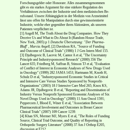
Forschungsgelder oder Honorare. Alles zusammengenommen
gibt es ein starkes Argument für eine stärkere Regulation des
Verhältnisses zwischen der Industrie und dem medizinischen Be­
rufsstand. Unsere Abhängigkeit in der Medizin von Arzneimittel
lässt uns offen für Manipulation durch eine gewinnorientierte
Industrie, welche eher gegenüber ihren Aktionären, als unseren
Patien­ten verpflichtet ist.
[1] Angell M, The Truth About the Drug Companies. How They
Deceive Us and What to Do About It (Random House Trade,
New York, 2005) p 1
Deutsche Übersetzung: ''Der Pharma­
Bluff' , Marcia Angell,
[2] Davidson RA, "Source of Funding
and Outcome of Clinical Trials" (1986) 1 J Gen Intern Med 155.
[3] Djulbegovic B, Lacevic M, Cantor A et al, "The Uncertainty
Principle and Industry­sponsored Research" (2000) 356 The
Lancet 635; Friedberg M, Saffran B, Stinson TJ et al, "Evaluation
of Conflict of Interest in Economic Analyses of New Drugs Used
in Oncology" (1999) 282 JAMA 1453; Hartmann M, Knoth H,
Schulz D et al, "Industry­sponsored Economic Studies in Critical
and Intensive Care Versus Studies Sponsored by Nonprofit­
Organizations" (2003) 18 J Intensive Care Med 265; Knox KS,
Adams JR, Djulbegovic B et al, "Reporting and Dissemination of
Industry Versus Non­profit Sponsored Economic Analyses of Six
Novel Drugs Used in Oncology" (2000) 11 Ann Oncol 1591;
Peppercorn J, Blood E, Winer E et al, "Association Between
Pharmaceutical Involvement and Outcomes in Breast Cancer
Clinical Trials" (2007) 109 Cancer 1239.
[4] Khan SN, Mermer MJ, Myers E et al, "The Roles of Funding
Source, Clinical Trial Outcome, and Quality of Reporting in
Orthopedic Surgery Literature" (2008) 37 Am J Orthop E205,
discussion at E212.