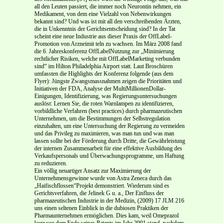
all den Leuten passiert, die immer noch Neu­rontin nehmen, ein
Medikament, von dem eine Vielzahl von Nebenwirkungen
bekannt sind? Und was ist mit all den verschreibenden Ärzten,
die in Unkenntnis der Gerichtsentscheidung sind? In der Tat
scheint eine neue Industrie aus dieser Praxis der Off­Label­
Promotion von Arzneimit­ teln zu wachsen. Im März 2008 fand
die 6. Jahreskonferenz Off­Label­Nutzung zur „Minimierung
rechtlicher Risiken, welche mit Off­Label­Marketing verbunden
sind“ im Hilton Philadelphia Air­port statt. Laut Broschüren
umfassten die Highlights der Konferenz folgende (aus dem
Flyer): Jüngste Zwangsmassnahmen zeigen die Prioritäten und
Initiativen der FDA, Analyse der Multi­Millionen­Dollar­
Einigungen, Identifizierung, was Regierungsuntersuchungen
auslöst: Lernen Sie, die ro­ten Warnlampen zu identifizieren,
vorbildliche Verfahren (best practices) durch pharmazeutischen
Unter­nehmen, um die Bestimmungen der Selbstregulation
einzuhalten, um eine Untersuchung der Regierung zu vermeiden
und das Privileg zu maximieren, was man tun und was man
lassen sollte bei der Förderung durch Dritte, die Gewährleistung
der internen Zusammenarbeit für eine effektive Ausbildung des
Ver­kaufspersonals und Überwachungsprogramme, um Haftung
zu reduzieren.
Ein völlig neuartiger Ansatz zur Maximierung der
Unternehmensgewinne wurde von Astra Zeneca durch das
„Haifischflossen“­Projekt demonstriert. Wiederum sind es
Gerichtsverfahren, die Jelinek G u. a., Der Einfluss der
pharmazeutischen Industrie in der Medizin, (2009) 17 JLM 216
uns einen seltenen Einblick in die dubiosen Praktiken der
Pharmaunternehmen ermöglichen. Dies kam, weil Omeprazol
kurz vor dem Ende seines Patents im Jahr 2001 stand, nachdem