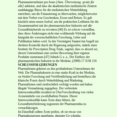
Pharmaunternehmen pro bono
[Anm. Übersetzung: gratis für
alle]
anbieten, und dass die akademi­schen medizinische Zentren
unabhängige Büros für die medizinischen Weiterbildung
einrichten, um die Finanzierung zu überwachen, möglicherweise
mit dem Verbot von Geschenken, Essen und Rei­sen. Es gab
kürzlich einen neuen Aufruf, um die praktischen Leitlinien für die
Zusammenarbeit mit der pharmazeutischen Industrie auf alle
Gesundheitsberufe zu erweitern.[46] Es ist schwer vorstell­bar,
dass diese Änderungen nicht eine wohltuende Wirkung auf die
Integrität der wissenschaftlichen Forschung, Lehre und
Publikation haben wird. In den Vereinigten Staaten hat Angell zur
direkten Kontrolle durch die Regierung aufgerufen, mittels eines
Instituts für Prescription Drug Trials, sa­gend, dass es absurd sei,
diesen Unternehmen eine seriöse Bewertung ihrer eigenen
Produkte zuzu­trauen.[47] Jelinek G u. a., Der Einfluss der
pharmazeutischen Industrie in der Medizin, (2009) 17 JLM 216
SCHLUSSFOLGERUNGEN
Pharmafirmen gehören zu den profitabelsten Unternehmen der
Welt. Die Pharma­Industrie ist eine starke Kraft in der Medizin,
sie fördert Forschung und Veröffentlichung und beeinflusst die
kli­nische Praxis durch Weiterbildung und Marketing.
Pharmafirmen sind strafrechtlich verfolgt wor­den und haben
illegale Vermarktung zugegeben. Der verbreitete
Interessenkonflikt resultiert in Über­Verschreibung von vielen
Arzneimitteln von zweifelhaftem Nutzen. Dieser
Interessenkonflikt kann Ärzte dazu führen, die
Gesundheitsförderung zugunsten der Pharmazeutika zu
vernachlässi­gen.
Im Einzelfall sollten Ärzte prüfen, ob sie etwas von
Pharmakonzernen annehmen, darunter Ge­ schenke,