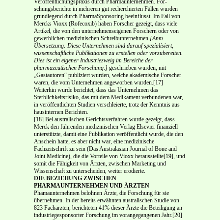
Veröffentlichungspraxis durch Pharmaunternehmen. For­
schungsberichte in mehreren gut recherchierten Fällen wurden
grundlegend durch Pharma­Sponsoring beeinflusst. Im Fall von
Mercks Vioxx (Rofecoxib) haben Forscher gezeigt, dass viele
Artikel, die von den unternehmenseigenen Forschern oder von
gewerblichen medizinischen Schreibunternehmen
[Anm.
Übersetzung: Diese Unternehmen sind darauf spezialisiert,
wissen­schaftliche Publikationen zu erstellen oder vorzubereiten.
Dies ist ein eigener Industriezweig im Bereiche der
pharmazeutischen Forschung.]
geschrieben wurden, mit
„Gastautoren“ publiziert wur­den, welche akademische Forscher
waren, die vom Unternehmen angeworben wurden.[17]
Weiterhin wurde berichtet, dass das Unternehmen das
Sterblichkeitsrisiko, das mit dem Medikament verbun­denen war,
in veröffentlichten Studien verschleierte, trotz der Kenntnis aus
hausinternen Berichten.
[18] Bei australischen Gerichtsverfahren wurde gezeigt, dass
Merck den führenden medizinischen Verlag Elsevier finanziell
unterstützte, damit eine Publikation veröffentlicht wurde, die den
An­schein hatte, es aber nicht war, eine medizinische
Fachzeitschrift zu sein (Das Australasian Journal of Bone and
Joint Medicine), die die Vorteile von Vioxx herausstellte[19], und
somit die Fähigkeit von Ärzten, zwischen Marketing und
Wissenschaft zu unterscheiden, weiter erodierte.
DIE BEZIEHUNG ZWISCHEN
PHARMAUNTERNEHMEN UND ÄRZTEN
Phamaunternehmen belohnen Ärzte, die Forschung für sie
übernehmen. In der bereits erwähnten australischen Studie von
823 Fachärzten, berichteten 41% dieser Ärzte die Beteiligung an
industrie­gesponsorter Forschung im vorangegangenen Jahr.[20]