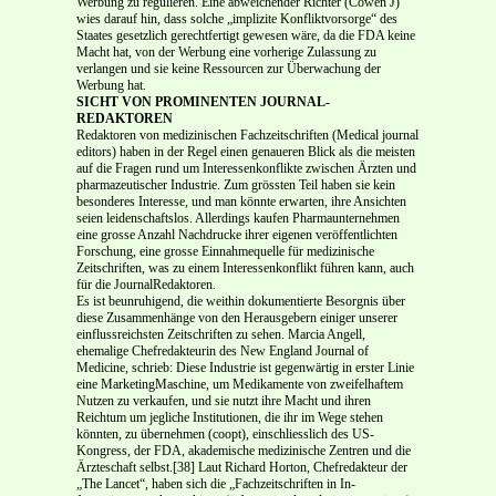
Werbung zu regulieren. Eine abweichender Richter (Cowen J)
wies darauf hin, dass sol­che „implizite Konfliktvorsorge“ des
Staates gesetzlich gerechtfertigt gewesen wäre, da die FDA keine
Macht hat, von der Werbung eine vorherige Zulassung zu
verlangen und sie keine Ressourcen zur Überwachung der
Werbung hat.
SICHT VON PROMINENTEN JOURNAL-
REDAKTOREN
Redaktoren von medizinischen Fachzeitschriften (Medical journal
editors) haben in der Regel einen genaueren Blick als die meisten
auf die Fragen rund um Interessenkonflikte zwischen Ärzten und
pharmazeutischer Industrie. Zum grössten Teil haben sie kein
besonderes Interesse, und man könnte erwarten, ihre Ansichten
seien leidenschaftslos. Allerdings kaufen Pharmaunternehmen
eine grosse Anzahl Nachdrucke ihrer eigenen veröffentlichten
Forschung, eine grosse Einnahmequelle für medizinische
Zeitschriften, was zu einem Interessenkonflikt führen kann, auch
für die Journal­Redaktoren.
Es ist beunruhigend, die weithin dokumentierte Besorgnis über
diese Zusammenhänge von den Herausgebern einiger unserer
einflussreichsten Zeitschriften zu sehen. Marcia Angell,
ehemalige Chefredakteurin des New England Journal of
Medicine, schrieb: Diese Industrie ist gegenwärtig in erster Linie
eine Marketing­Maschine, um Medikamente von zweifel­haftem
Nutzen zu verkaufen, und sie nutzt ihre Macht und ihren
Reichtum um jegliche Institutionen, die ihr im Wege stehen
könnten, zu übernehmen (co­opt), einschliesslich des US­
Kongress, der FDA, akade­mische medizinische Zentren und die
Ärzteschaft selbst.[38] Laut Richard Horton, Chefredakteur der
„The Lancet“, haben sich die „Fachzeitschriften in In­