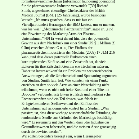
formationswaschmaschinen (information laundering operations)
für die pharmazeutische Industrie verwandelt.“[39] Richard
Smith, angesehener ehemaliger Chefredakteur des British
Medical Journal (BMJ) (25 Jahre lang), wurde besonders
kritisch: „Ich muss gestehen, dass es mir fast ein
Vierteljahrhundert Herausgabe der BMJ kostete, um zu merken,
was los war.“ „Medizinische Fachzeitschriften“, sagte er, „sind
eine Erweiterung des Marketing­Arms der Pharma­
Unternehmen.“[40] Er weist darauf hin, dass der potenzielle
Gewinn aus dem Nachdruck nur einer Studie US $ 1 Million (£
0.5m) erreichen Jelinek G u. a., Der Einfluss der
pharmazeutischen Industrie in der Medizin, (2009) 17 JLM 216
kann, und dass dieses potentielle Einkommen einen
korrumpierenden Einfluss auf eine Zeitschrift hat, da viele
Editoren für ihre Zeitschrift Gewinn erwirtschaften müssen.
Daher ist Interessenkon­flikt ein Problem mit weiterreichenden
Auswirkungen, als die Urheberschaft und Sponsoring zu­gunsten
von Studien. Smith fuhr fort: Wie konnten wir einen Punkt
erreichen an dem so viele Ärzte an einer Weiterbildung nicht
teilnehmen, wenn es nicht mit freier Kost und einer Tüte mit
„Goodies“ verbunden ist? Etwas ist falsch und medizini ­sche
Fachzeitschriften sind ein Teil dessen, was falsch ist.
Er legte besonderen Stellenwert auf den Einfluss der
Unternehmen auf randomisierte kontrol­ lierte Studien: „Was
passiert, ist, dass diese wichtige wissenschaftliche Erfindung ­ die
randomisier­te Studie ­ aus Gründen des Marketings beschädigt
wird.“ Er resümierte mit den Worten, dass „die Industrie das
Gesundheitswesen beherrscht, und die meisten Ärzte grosszügig
durch sie bewirtet werden“.
Wir sollten besonders besorgt sein, wenn Herausgeber