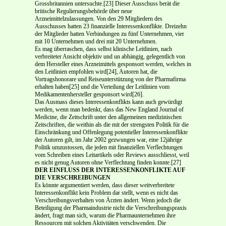
Grossbritannien untersuchte.[23] Dieser Ausschuss berät die
britische Regulierungsbehörde über neue
Arzneimittelzulassungen. Von den 29 Mitglie­dern des
Ausschusses hatten 23 finanzielle Interessenkonflikte. Dreizehn
der Mitglieder hatten Ver­bindungen zu fünf Unternehmen, vier
mit 10 Unternehmen und drei mit 20 Unternehmen.
Es mag überraschen, dass selbst klinische Leitlinien, nach
verbreiteter Ansicht objektiv und un­ abhängig, gelegentlich von
dem Hersteller eines Arzneimittels gesponsort werden, welches in
den Leitlinien empfohlen wird[24], Autoren hat, die
Vortragshonorare und Reiseunterstützung von der Pharmafirma
erhalten haben[25] und die Verteilung der Leitlinien vom
Medikamentenhersteller ge­sponsort wird[26].
Das Ausmass dieses Interessenkonflikts kann auch gewürdigt
werden, wenn man bedenkt, dass das New England Journal of
Medicine, die Zeitschrift unter den allgemeinen medizinischen
Zeit­schriften, die weithin als die mit der strengsten Politik für die
Einschränkung und Offenlegung po­tentieller Interessenkonflikte
der Autoren gilt, im Jahr 2002 gezwungen war, eine 12­jährige
Politik umzustossen, die jeden mit finanziellen Verflechtungen
vom Schreiben eines Leitartikels oder Re­views ausschliesst, weil
es nicht genug Autoren ohne Verflechtung finden konnte.[27]
DER EINFLUSS DER INTERESSENKONFLIKTE AUF
DIE VERSCHREIBUNGEN
Es könnte argumentiert werden, dass dieser weitverbreitete
Interessenkonflikt kein Problem dar­ stellt, wenn es nicht das
Verschreibungsverhalten von Ärzten ändert. Wenn jedoch die
Beteiligung der Pharmaindustrie nicht die Verschreibungspraxis
ändert, fragt man sich, warum die Pharmaunter­nehmen ihre
Ressourcen mit solchen Aktivitäten verschwenden. Die