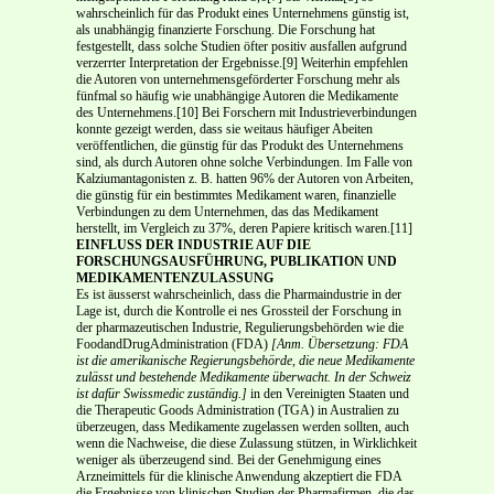
wahrscheinlich für das Produkt eines Unter­nehmens günstig ist,
als unabhängig finanzierte Forschung. Die Forschung hat
festgestellt, dass sol­che Studien öfter positiv ausfallen aufgrund
verzerrter Interpretation der Ergebnisse.[9] Weiterhin empfehlen
die Autoren von unternehmensgeförderter Forschung mehr als
fünfmal so häufig wie unabhängige Autoren die Medikamente
des Unternehmens.[10] Bei Forschern mit Indus­trieverbindungen
konnte gezeigt werden, dass sie weitaus häufiger Abeiten
veröffentlichen, die günstig für das Produkt des Unternehmens
sind, als durch Autoren ohne solche Verbindungen. Im Falle von
Kalziumantagonisten z. B. hatten 96% der Autoren von Arbeiten,
die günstig für ein be­stimmtes Medikament waren, finanzielle
Verbindungen zu dem Unternehmen, das das Medikament
herstellt, im Vergleich zu 37%, deren Papiere kritisch waren.[11]
EINFLUSS DER INDUSTRIE AUF DIE
FORSCHUNGSAUSFÜHRUNG, PUBLIKATION UND
MEDIKAMENTENZULASSUNG
Es ist äusserst wahrscheinlich, dass die Pharmaindustrie in der
Lage ist, durch die Kontrolle ei­ nes Grossteil der Forschung in
der pharmazeutischen Industrie, Regulierungsbehörden wie die
Food­and­Drug­Administration (FDA)
[Anm. Übersetzung: FDA
ist die amerikanische Regierungs­behörde, die neue Medikamente
zulässt und bestehende Medikamente überwacht. In der Schweiz
ist dafür Swissmedic zuständig.]
in den Vereinigten Staaten und
die Therapeutic Goods Administration (TGA) in Australien zu
überzeugen, dass Medikamente zugelassen werden sollten, auch
wenn die Nachweise, die diese Zulassung stützen, in Wirklichkeit
weniger als überzeugend sind. Bei der Ge­nehmigung eines
Arzneimittels für die klinische Anwendung akzeptiert die FDA
die Ergebnisse von klinischen Studien der Pharmafirmen, die das