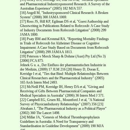
and Pharmaceutical Industry­sponsored Research: A Survey of the
Australian Experience" (2005) 182 MJA 557.
[16] Angell M, "Industry­sponsored Clinical Research: A Broken
System" (2008) 300 JAMA 1069.
[17] Ross JS, Hill KP, Egilman DS et al, "Guest Authorship and
Ghostwriting in Publications Related to Rofecoxib: A Case Study
of Industry Documents from Rofecoxib Litigation" (2008) 299
JAMA 1800.
[18] Psaty BM and Kronmal RA, "Reporting Mortality Findings
in Trials of Rofecoxib for Alzheimer Disease or Cognitive
Impairment: A Case Study Based on Documents from Rofecoxib
Litigation" (2008) 299 JAMAA 1813.
[19] Peterson v Merck Sharp & Dohme (Aust) Pty Ltd (No 3)
[2006] FCA 875.
Jelinek G u. a., Der Einfluss der pharmazeutischen Industrie in
der Medizin, (2009) 17 JLM 216 [20] Henry D, Doran E,
Kerridge I et al, "Ties that Bind: Multiple Relationships Between
Clinical Researchers and the Pharmaceutical Industry" (2005)
165 Arch Intern Med 2493.
[21] McNeill PM, Kerridge IH, Henry DA et al, "Giving and
Receiving of Gifts Between Pharmaceutical Companies and
Medical Specialists in Australia" (2006) 36 Intern Med J 571.
[22] Campbell EG, Gruen RL, Mountford J et al, "A National
Survey of Physician­Industry Relationships" (2007) 356 [23]
Abraham J, "The Pharmaceutical Industry as a Political Player"
(2002) 360 The Lancet 1498.
[24] Millar JA, "Genesis of Medical Thromboprophylaxis
Guidelines in Australia: A Need for Transparency and
Standardisation in Guideline Development" (2009) 190 MJA