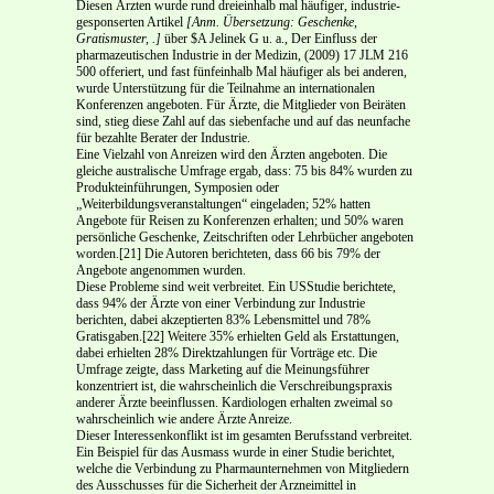
Diesen Ärzten wurde rund dreieinhalb mal häufiger, industrie­
gesponserten Artikel
[Anm. Übersetzung: Geschenke,
Gratismuster, .]
über $A Jelinek G u. a., Der Einfluss der
pharmazeutischen Industrie in der Medizin, (2009) 17 JLM 216
500 offeriert, und fast fünfeinhalb Mal häufiger als bei anderen,
wurde Unterstützung für die Teil­nahme an internationalen
Konferenzen angeboten. Für Ärzte, die Mitglieder von Beiräten
sind, stieg diese Zahl auf das siebenfache und auf das neunfache
für bezahlte Berater der Industrie.
Eine Vielzahl von Anreizen wird den Ärzten angeboten. Die
gleiche australische Umfrage ergab, dass: 75 bis 84% wurden zu
Produkteinführungen, Symposien oder
„Weiterbildungsveranstaltun­gen“ eingeladen; 52% hatten
Angebote für Reisen zu Konferenzen erhalten; und 50% waren
persönliche Geschenke, Zeitschriften oder Lehrbücher angeboten
worden.[21] Die Autoren berichteten, dass 66 bis 79% der
Angebote angenommen wurden.
Diese Probleme sind weit verbreitet. Ein US­Studie berichtete,
dass 94% der Ärzte von einer Verbindung zur Industrie
berichten, dabei akzeptierten 83% Lebensmittel und 78%
Gratisgaben.[22] Weitere 35% erhielten Geld als Erstattungen,
dabei erhielten 28% Direktzahlungen für Vorträge etc. Die
Umfrage zeigte, dass Marketing auf die Meinungsführer
konzentriert ist, die wahrscheinlich die Verschreibungspraxis
anderer Ärzte beeinflussen. Kardiologen erhalten zweimal so
wahrscheinlich wie andere Ärzte Anreize.
Dieser Interessenkonflikt ist im gesamten Berufsstand verbreitet.
Ein Beispiel für das Ausmass wurde in einer Studie berichtet,
welche die Verbindung zu Pharmaunternehmen von Mitgliedern
des Ausschusses für die Sicherheit der Arzneimittel in