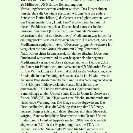
26 Milliarden US $ für die Behandlung von
Verdauungsbeschwerden verdient wurden. Das Unternehmen
wusste, dass die Gewinne abstürzen würden (wie die andere
Seite einer Haifischflosse), da Generika verfüg­bar werden, wenn
das Patent endete. Ein „Think Tank“ wurde damit betraut mit
diesem Problem umzugehen. Er entschied eines der beiden
Isomere Omeprazol (Esomeprazol) getrennt als Nexium zu
vermarkten, das heisst, dieses „neue“ Medikament war in der Tat
ein umgepackte Version ihrer alten Medizin. Ungeachtet, dass das
Medikament equipotent
[Anm. Übersetzung: gleich wirksam]
ist,
verglichen sie dann 40mg Nexium mit 20mg Omeprazol.
Natürlich erschien Esomeprazol, mit der zweifachen Dose von
Omeprazol wirksamer und es wurde später als überlegenes
Medikament vermarktet. Astra Zeneca reichte im Februar 2001
ein Patent für Nexium ein, und verwendete 0,5 Milliarden Dollar
für die Vermarktung an Ärzte und direkt an die Verbraucher, eine
Praxis, die in den Vereinigten Staaten erlaubt ist. Nexium wurde
zu einem Blockbuster­Medikament und in den Vereinigten Staaten
für $ 4,09 pro Tablette verkauft, versus 67ct für die alten
omeprazole.[35] Dieses Verhalten war Gegenstand einer
Sammelklage an den United States District Court in Delaware im
frühen 2005.[36] Die Klage warf eine falsche, irreführende und
täuschende Werbung vor. Die Klage wurde abgewiesen. Das
Urteil stellte fest, dass die Werbung den von der FDA zuge­
lassenen Regeln entsprach; daher Bundesrecht dem Staterecht
vorging. Eine nachträgliche Be­schwerde beim Dritten United
States Circuit Court of Appeals im Juni 2007 wurde ebenfalls
abge­wiesen,[37] mit der Begründung, dass die FDA die
„ausschliessliche Zuständigkeit“ habe für Medika­mente die