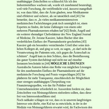
unabhängiger Zeitschriften so schlussfol­ Als ich den
Industrieeinfluss wachsen sah, wurde ich zunehmend beunruhigt,
weil viele Forschung, die veröffentlicht wird, äusserst mangelhaft
ist, was dazu führt, dass die Ärzte glauben, neue Medikamente
sind effektiver und sicherer, als sie tatsächlich sind.[41] Sie
bemerkte, dass es „In vielen medikamenten­intensiven
medizinischen Fachrichtungen prak­ tisch unmöglich ist, einen
Experten zu finden, der keine Zahlungen von einem oder
mehreren Phar­makonzernen erhalten hat“[42] Beide, Angell und
ein weiterer ehemaliger Chefredakteur des New England Journal
of Medicine, Dr. Jerome Kassirer, haben Bücher über den
verderblichen Einfluss der Pharmaindustrie geschrieben.[43]
Kassirer gab ein besonders vernichtendes Urteil über seine ärzt­
lichen Kollegen ab, und ging so weit, zu sagen, „es darf nicht die
Verantwortung der Patienten sein, sich gegen die Ärzteschaft zu
schützen“. Angell kam zu dem Schluss, dass die Beeinflussung
das ganze System durchdringt und nicht nur auf einzelne
Instanzen beschränkt ist.[44]
MÖGLICHE LÖSUNGEN
Australische Autoren haben eine Reihe von möglichen Lösungen
für den zunehmenden Einfluss der Pharmaindustrie auf die
medizinische Forschung und Praxis vorgeschlagen.[45] Sie
plädieren für mehr Transparenz, einschliesslich der Möglichkeit
einer strengen unabhängigen Überprüfung von
Finanzierungsquellen, wie das für Politiker und
Unternehmensleiter erforderlich ist. Ausserdem for­dern sie, dass
Zeitschriften von Meinungsführern einfordern sollten, dass diese
frei von Interessen­konflikten sind.
Noch radikaler schlagen sie vor, dass es in unserem langfristigen
Interesse sein dürfte, eine Kul­ tur zu entwickeln, in der in der
Medizin von Meinungsführern erwartet wird, ihr Fachwissen den