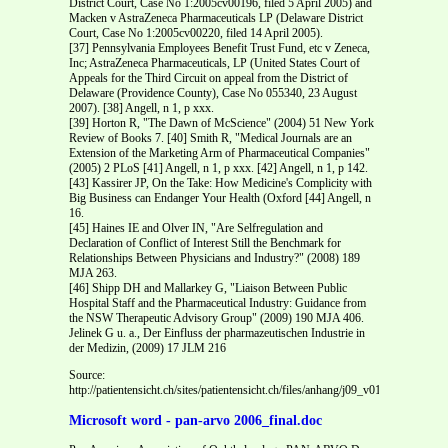
District Court, Case No 1:2005cv00196, filed 5 April 2005) and
Macken v AstraZeneca Pharmaceuticals LP (Delaware District
Court, Case No 1:2005cv00220, filed 14 April 2005).
[37] Pennsylvania Employees Benefit Trust Fund, etc v Zeneca,
Inc; AstraZeneca Pharmaceuticals, LP (United States Court of
Appeals for the Third Circuit on appeal from the District of
Delaware (Providence County), Case No 05­5340, 23 August
2007). [38] Angell, n 1, p xxx.
[39] Horton R, "The Dawn of McScience" (2004) 51 New York
Review of Books 7. [40] Smith R, "Medical Journals are an
Extension of the Marketing Arm of Pharmaceutical Companies"
(2005) 2 PLoS [41] Angell, n 1, p xxx. [42] Angell, n 1, p 142.
[43] Kassirer JP, On the Take: How Medicine's Complicity with
Big Business can Endanger Your Health (Oxford [44] Angell, n
16.
[45] Haines IE and Olver IN, "Are Self­regulation and
Declaration of Conflict of Interest Still the Benchmark for
Relationships Between Physicians and Industry?" (2008) 189
MJA 263.
[46] Shipp DH and Mallarkey G, "Liaison Between Public
Hospital Staff and the Pharmaceutical Industry: Guidance from
the NSW Therapeutic Advisory Group" (2009) 190 MJA 406.
Jelinek G u. a., Der Einfluss der pharmazeutischen Industrie in
der Medizin, (2009) 17 JLM 216
Source:
http://patientensicht.ch/sites/patientensicht.ch/files/anhang/j09_v017_jlm_pt02
Microsoft word - pan-arvo 2006_final.doc