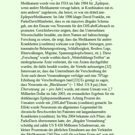
Medikament wurde von der FDA im Jahr 1994 für „Epilepsie,
wenn andere Medikamente versagt haben, in Kombination mit ei­
nem anderen“ zugelassen, das heisst, es war ein dritte­Linie­
Epilepsie­Medikament. Im Jahr 1996 klagte David Franklin, ein
Parke­Davis­Mitarbeiter, dass es ein massives illegales Schema
gab, um den Einsatz von Neurontin für den Off­Label­Gebrauch zu
promoten. Gerichtsbeweise zeigten, dass das Unternehmen
Wissenschaftler bezahlte, um ihren Namen auf fadenscheinige
Forschung zu set­zen, die zeigt, dass das Medikament für andere
Krankheiten (condition) wirksam war (bipolare Stö­rungen, post­
traumatische Belastungsstörung, Schlaflosigkeit, Restless Legs,
Hitzewallungen, Mi­gräne, Spannungskopfschmerz, etc.). Diese
„Forschung“ wurde weithin durch „Weiterbildungs­Treffen“ an
niedergelassene Ärzte verbreitet, die von Ärzten durchgeführt
wurden, die dafür bezahlt wurden, die Vorteile aufzuzeigen.[32]
Interessant ist, dass das Unternehmen die Verschreibung der
Ärzte nach diesen Veranstaltungen verfolgte und eine 70%­ige
Erhöhung der Verschreibungen fand.[33] Es genügt zu sagen,
dass Neu­rontin ein „Blockbuster“ (> 1 Mrd. US $ pa)
[Anm.
Übersetzung: pa = pro Jahr]
wurde, mit einem Umsatz von 2,7
Milliarden Dollar im Jahr 2003, ein erstaunliches Ergebnis für ein
drittklassiges Epilepsiemedikament. Achtzig Prozent des
Umsatzes wurde mit „Off­Label“­Einsatz (condition) gemacht. Im
Effekt wurde Neurotonin ein allgemeines Gegenmittel für
chronische Beschwerden bei Patienten mit langandauernden
Krankheiten (condition). Im Mai 2004 bekannte sich Pfizer, der
Parke­Davis übernommen hatte, der „illegalen Vermarktung“
schuldig und zahlte US $ 430 Millio­nen Schadenersatz, ein
kleiner Prozentsatz der jährlichen Einnahmen aus den Verkäufen
des Medi­kaments.[34] Dies wirft die wichtige Frage auf, was mit