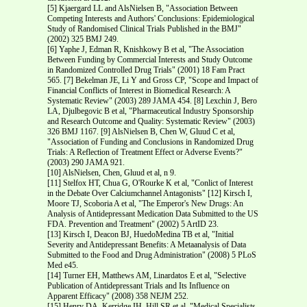
[5] Kjaergard LL and Als­Nielsen B, "Association Between
Competing Interests and Authors' Conclusions: Epidemiological
Study of Randomised Clinical Trials Published in the BMJ"
(2002) 325 BMJ 249.
[6] Yaphe J, Edman R, Knishkowy B et al, "The Association
Between Funding by Commercial Interests and Study Outcome
in Randomized Controlled Drug Trials" (2001) 18 Fam Pract
565. [7] Bekelman JE, Li Y and Gross CP, "Scope and Impact of
Financial Conflicts of Interest in Biomedical Research: A
Systematic Review" (2003) 289 JAMA 454. [8] Lexchin J, Bero
LA, Djulbegovic B et al, "Pharmaceutical Industry Sponsorship
and Research Outcome and Quality: Systematic Review" (2003)
326 BMJ 1167. [9] Als­Nielsen B, Chen W, Gluud C et al,
"Association of Funding and Conclusions in Randomized Drug
Trials: A Reflection of Treatment Effect or Adverse Events?"
(2003) 290 JAMA 921.
[10] Als­Nielsen, Chen, Gluud et al, n 9.
[11] Stelfox HT, Chua G, O'Rourke K et al, "Conlict of Interest
in the Debate Over Calcium­channel Antagonists" [12] Kirsch I,
Moore TJ, Scoboria A et al, "The Emperor's New Drugs: An
Analysis of Antidepressant Medication Data Submitted to the US
FDA. Prevention and Treatment" (2002) 5 ArtID 23.
[13] Kirsch I, Deacon BJ, Huedo­Medina TB et al, "Initial
Severity and Antidepressant Benefits: A Meta­analysis of Data
Submitted to the Food and Drug Administration" (2008) 5 PLoS
Med e45.
[14] Turner EH, Matthews AM, Linardatos E et al, "Selective
Publication of Antidepressant Trials and Its Influence on
Apparent Efficacy" (2008) 358 NEJM 252.
[15] Henry DA, Kerridge IH, Hill SR et al, "Medical Specialists