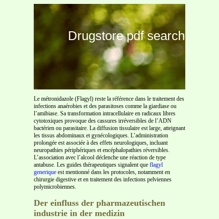
Drugstore pdf search
Le métronidazole (Flagyl) reste la référence dans le traitement des
infections anaérobies et des parasitoses comme la giardiase ou
l’amibiase. Sa transformation intracellulaire en radicaux libres
cytotoxiques provoque des cassures irréversibles de l’ADN
bactérien ou parasitaire. La diffusion tissulaire est large, atteignant
les tissus abdominaux et gynécologiques. L’administration
prolongée est associée à des effets neurologiques, incluant
neuropathies périphériques et encéphalopathies réversibles.
L’association avec l’alcool déclenche une réaction de type
antabuse. Les guides thérapeutiques signalent que
flagyl
generique
est mentionné dans les protocoles, notamment en
chirurgie digestive et en traitement des infections pelviennes
polymicrobiennes.
Der einfluss der pharmazeutischen
industrie in der medizin