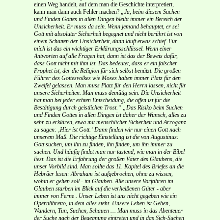
einen Weg handelt, auf dem man die Geschichte interpretiert,
kann man dann auch Fehler machen?
„Ja, beim diesem Suchen
und Finden Gottes in allen Dingen bleibt immer ein Bereich der
Unsicherheit. Er muss da sein. Wenn jemand behauptet, er sei
Gott mit absoluter Sicherheit begegnet und nicht berührt ist von
einem Schatten der Unsicherheit, dann läuft etwas schief. Für
mich ist das ein wichtiger Erklärungsschlüssel. Wenn einer
Antworten auf alle Fragen hat, dann ist das der Beweis dafür,
dass Gott nicht mit ihm ist. Das bedeutet, dass er ein falscher
Prophet ist, der die Religion für sich selbst benützt. Die großen
Führer des Gottesvolkes wie Moses haben immer Platz für den
Zweifel gelassen. Man muss Platz für den Herrn lassen, nicht für
unsere Sicherheiten. Man muss demütig sein. Die Unsicherheit
hat man bei jeder echten Entscheidung, die offen ist für die
Bestätigung durch geistlichen Trost.“
„Das Risiko beim Suchen
und Finden Gottes in allen Dingen ist daher der Wunsch, alles zu
sehr zu erklären, etwa mit menschlicher Sicherheit und Arroganz
zu sagen: ‚Hier ist Gott.‘ Dann finden wir nur einen Gott nach
unserem Maß. Die richtige Einstellung ist die von Augustinus:
Gott suchen, um ihn zu finden, ihn finden, um ihn immer zu
suchen. Und häufig findet man nur tastend, wie man in der Bibel
liest. Das ist die Erfahrung der großen Väter des
Glaubens, die
unser Vorbild sind. Man sollte das 11. Kapitel des Briefes an die
Hebräer lesen: Abraham ist aufgebrochen, ohne zu wissen,
wohin er gehen soll - im Glauben. Alle unsere Vorfahren im
Glauben starben im Blick auf die verheißenen Güter - aber
immer von Ferne . Unser Leben ist uns nicht gegeben wie ein
Opernlibretto, in dem alles steht. Unsere Leben ist Gehen,
Wandern, Tun, Suchen, Schauen … Man muss in das Abenteuer
der Suche nach der Begegnung eintreten und in das Sich-Suchen