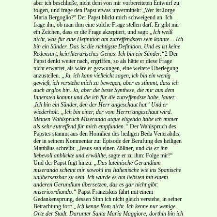
aber ich beschließe, nicht dem von mir vorbereiteten Entwurf zu
folgen, und frage den Papst etwas unvermittelt: „Wer ist Jorge
Maria Bergoglio?“ Der Papst blickt mich schweigend an. Ich
frage ihn, ob man ihm eine solche Frage stellen darf. Er gibt mir
ein Zeichen, dass er die Frage akzeptiert, und sagt:
„Ich weiß
nicht, was für eine Definition am zutreffendsten sein könnte… Ich
bin ein Sünder. Das ist die richtigste Definition. Und es ist keine
Redensart, kein literarisches Genus. Ich bin ein Sünder.“
2 Der
Papst denkt weiter nach, ergriffen, so als hätte er diese Frage
nicht erwartet, als wäre er gezwungen, eine weitere Überlegung
anzustellen.
„Ja, ich kann vielleicht sagen, ich bin ein wenig
gewieft, ich verstehe mich zu bewegen, aber es stimmt, dass ich
auch arglos bin. Ja, aber die beste Synthese, die mir aus dem
Innersten kommt und die ich für die zutreffendste halte, lautet:
,Ich bin ein Sünder, den der Herr angeschaut hat.‘ Und er
wiederholt: „Ich bin einer, der vom Herrn angeschaut wird.
Meinen Wahlspruch Miserando atque eligendo habe ich immer
als sehr zutreffend für mich empfunden.“
Der Wahlspruch des
Papstes stammt aus den Homilien des heiligen Beda Venerabilis,
der in seinem Kommentar zur Episode der Berufung des heiligen
Matthäus schreibt: „Jesus sah einen Zöllner, und
als er ihn
liebevoll anblickte und erwählte
, sagte er zu ihm: Folge mir!“
Und der Papst fügt hinzu:
„Das lateinische Gerundium
miserando scheint mir sowohl ins
Italienische wie ins Spanische
unübersetzbar zu sein. Ich würde es am liebsten mit einem
anderen Gerundium übersetzen, das es gar nicht gibt:
misericordiando.“
Papst Franziskus fährt mit einem
Gedankensprung, dessen Sinn ich nicht gleich verstehe, in seiner
Betrachtung fort:
„Ich kenne Rom nicht. Ich kenne nur wenige
Orte der Stadt. Darunter Santa Maria Maggiore; dorthin bin ich