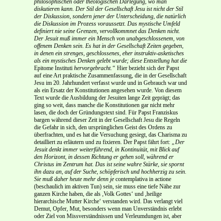
philosophischen oder theologischen Darlegung, wo man
diskutieren kann. Der Stil der Gesellschaft Jesu ist nicht der Stil
der Diskussion, sondern jener der Unterscheidung, die natürlich
die Diskussion im Prozess voraussetzt. Das mystische Umfeld
definiert nie seine Grenzen, vervollkommnet das Denken nicht.
Der Jesuit muß immer ein Mensch von unabgeschlossenem, von
offenem Denken sein. Es hat in der Gesellschaft Zeiten gegeben,
in denen ein strenges, geschlossenes, eher instruktiv-asketisches
als ein mystisches Denken gelebt wurde; diese Entstellung hat die
Epitome Instituti
hervorgebracht.“
Hier bezieht sich der Papst
auf eine Art praktische Zusammenfassung, die in der Gesellschaft
Jesu im 20. Jahrhundert verfasst wurde und in Gebrauch war und
als ein Ersatz der Konstitutionen angesehen wurde. Von diesem
Text wurde die Ausbildung der Jesuiten lange Zeit geprägt; das
ging so weit, dass manche die Konstitutionen gar nicht mehr
lasen, die doch der Gründungstext sind. Für Papst Franziskus
bargen während dieser Zeit in der Gesellschaft Jesu die Regeln
die Gefahr in sich, den ursprünglichen Geist des Ordens zu
überfrachten, und es hat die Versuchung gesiegt, das Charisma zu
detailliert zu erläutern und zu fixieren. Der Papst fährt fort:
„Der
Jesuit denkt immer weiterführend, in Kontinuität, mit Blick auf
den Horizont, in dessen Richtung er gehen soll, während er
Christus im Zentrum hat. Das ist seine wahre Stärke, sie spornt
ihn dazu an, auf der Suche, schöpferisch und hochherzig zu sein.
Sie muß daher heute mehr denn je
contemplativa in actione
(beschaulich im aktiven Tun) sein, sie muss eine tiefe Nähe zur
ganzen Kirche haben, die als ,Volk Gottes‘ und ,heilige
hierarchische Mutter Kirche‘ verstanden wird. Das verlangt viel
Demut, Opfer, Mut, besonders wenn man Unverständnis erlebt
oder Ziel von Missverständnissen und Verleumdungen ist, aber