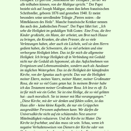
alle teilhaben können, von der Malègue spricht.“
Der Papst
bezieht sich auf Joseph Malègue, einen ihm lieben französischen
Schriftsteller, geboren 1876 und gestorben 1940. Er meint
besonders seine unvollendete Trilogie „Pierres noires - die
Mittelklassen des Heils“. Manche französische Kritiker nennen
ihn auch den „katholischen Proust“. Der Papst fährt fort:
„Ich
sehe die Heiligkeit im geduldigen Volk Gottes: Eine Frau, die ihre
Kinder großzieht, ein Mann, der arbeitet, um Brot nach Hause
zu bringen, die Kranken, die alten Priester, die so viele
Verletzungen haben, aber auch ein Lächeln, weil sie dem Herrn
gedient haben, die Schwestern, die so viel arbeiten und eine
verborgene Heiligkeit leben. Das ist für mich die allgemeine
Heiligkeit. Ich bringe Heiligkeit oft in Verbindung mit Geduld:
nicht nur die Geduld als hypomoné, als das Aufsichnehmen von
Ereignissen und Lebensumständen, sondern auch als Ausdauer
im täglichen Weitergehen. Das ist die Heiligkeit der kämpfenden
Kirche, von der Ignatius auch spricht. Das war die Heiligkeit
meiner Eltern, meines Vaters, meiner Mutter, meiner Großmutter
Rosa, die mir so viel Gutes getan hat. In meinem Brevier habe
ich das Testament meiner Großmutter Rosa. Ich lese es oft: Es
ist für mich wie ein Gebet. Sie ist eine Heilige, die so viel gelitten
hat - auch moralisch. Sie ist immer mit Mut vorangegangen.“
„Diese Kirche, mit der wir denken und fühlen sollen, ist das
Haus aller - keine kleine Kapelle, die nur ein Grüppchen
ausgewählter Personen aufnehmen kann. Wir dürfen die
Universalkirche nicht auf ein schützendes Nest unserer
Mittelmäßigkeit reduzieren. Und die Kirche ist Mutter. Die
Kirche ist fruchtbar, und das muss sie sein. Schau, wenn ich
negative Verhaltensweisen von Dienern der Kirche oder von