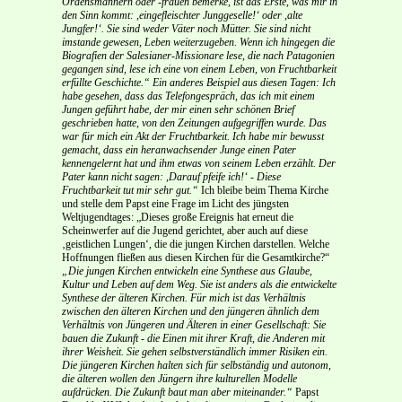
Ordensmännern oder -frauen bemerke, ist das Erste, was mir in
den Sinn kommt: ,eingefleischter Junggeselle!‘ oder ,alte
Jungfer!‘. Sie sind weder Väter noch Mütter. Sie sind nicht
imstande gewesen, Leben weiterzugeben. Wenn ich hingegen die
Biografien der Salesianer-Missionare lese, die nach Patagonien
gegangen sind, lese ich eine von einem Leben, von Fruchtbarkeit
erfüllte Geschichte.“
Ein anderes Beispiel aus diesen Tagen: Ich
habe gesehen, dass das Telefongespräch, das ich mit einem
Jungen geführt habe, der mir einen sehr schönen Brief
geschrieben hatte, von den Zeitungen aufgegriffen wurde. Das
war für mich ein Akt der Fruchtbarkeit. Ich habe mir bewusst
gemacht, dass ein heranwachsender Junge einen Pater
kennengelernt hat und ihm etwas von seinem Leben erzählt. Der
Pater kann nicht sagen: ,Darauf pfeife ich!‘ - Diese
Fruchtbarkeit tut mir sehr gut.“
Ich bleibe beim Thema Kirche
und stelle dem Papst eine Frage im Licht des jüngsten
Weltjugendtages: „Dieses große Ereignis hat erneut die
Scheinwerfer auf die Jugend gerichtet, aber auch auf diese
‚geistlichen Lungen‘, die die jungen Kirchen darstellen. Welche
Hoffnungen fließen aus diesen Kirchen für die Gesamtkirche?“
„Die jungen Kirchen entwickeln eine Synthese aus Glaube,
Kultur und Leben auf dem Weg. Sie ist anders als die entwickelte
Synthese der älteren Kirchen. Für mich ist das Verhältnis
zwischen den älteren Kirchen und den jüngeren ähnlich dem
Verhältnis von Jüngeren und Älteren in einer Gesellschaft: Sie
bauen die Zukunft - die Einen mit ihrer Kraft, die Anderen mit
ihrer Weisheit. Sie gehen selbstverständlich immer Risiken ein.
Die jüngeren Kirchen halten sich für selbständig und autonom,
die älteren wollen den Jüngern ihre kulturellen Modelle
aufdrücken. Die Zukunft baut man aber miteinander.“
Papst