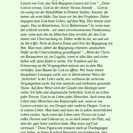
Lassen von Gott, das Sich-Begegnen-Lassen mit Gott.“
„Denn
Gott ist voraus, Gott ist der immer Voraus-Seiende … Gott ist
ein wenig wie die Mandelblüte in Deinem Sizilien, Antonio, die
immer als erste blüht. Das lesen wir bei den Propheten. Daher
begegnet man Gott beim Gehen, auf dem Weg. Hier könnte einer
sagen: Das ist Relativismus. Ist es Relativismus? Ja, wenn man
ihn schlecht versteht - wie einen verschwommenen Pantheismus;
nein, wenn man ihn im biblischen Sinn versteht, für den Gott
immer eine Überraschung ist. Daher weißt du nie, wo und wie
du ihn triffst. Nicht du fixierst Zeiten und Orte der Begegnung mit
Ihm. Man muss daher die Begegnung erkennen, ausmachen.
Dafür ist die Unterscheidung grundlegend.“
„Wenn der Christ
ein Restaurierer ist, ein Legalist, wenn er alles klar und sicher
haben will, dann findet er nichts. Die Tradition und die
Erinnerung an die Vergangenheit müssen uns zu dem Mut
verhelfen, neue Räume für Gott zu öffnen. Wer heute immer
disziplinäre Lösungen sucht, wer in übertriebener Weise die
‚Sicherheit‘ in der Lehre sucht, wer verbissen die verlorene
Vergangenheit sucht, hat eine statische und rückwärts gewandte
Vision. Auf diese Weise wird der Glaube eine Ideologie unter
vielen. Ich habe eine dogmatische Sicherheit: Gott ist im Leben
jeder Person. Gott ist im Leben jedes Menschen. Auch wenn das
Leben eines Menschen eine Katastrophe war, wenn es von
Lastern zerstört ist, von Drogen oder anderen Dingen: Gott ist
in seinem Leben. Man kann und muss ihn in jedem menschlichen
Leben suchen. Auch wenn das Leben einer Person ein Land
voller Dornen und Unkraut ist, so ist doch immer ein Platz, auf
dem der gute Same wachsen kann. Man muss auf Gott
vertrauen.“
Diese Papstworte erinnern mich an Überlegungen
von früher, in denen Kardinal Bergoglio geschrieben hat, dass