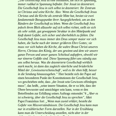
„Die Gesellschaft Jesu ist eine Institution, die sich in Spannung,
immer radikal in Spannung befindet. Der Jesuit ist dezentriert.
Die Gesellschaft Jesu in sich selbst ist dezentriert: Ihr Zentrum
ist Christus und seine Kirche. Also: Wenn die Gesellschaft Jesus
Christus und die Kirche als zentrale Mitte hat, besitzt sie zwei
fundamentale Bezugspunkte ihrer Ausgeglichenheit, um an den
Rändern der Gesellschaft zu leben. Wenn die Gesellschaft Jesu
jedoch ihren Blick allzusehr auf sich selbst richtet, stellt sie sich
als sehr solide, gut gewappnete Struktur in den Mittelpunkt und
läuft damit Gefahr, sich sicher und überheblich zu fühlen. Die
Gesellschaft Jesu muss immer den Deus semper maior vor sich
haben, die Suche nach der immer größeren Ehre Gottes; sie
muss vor sich haben die Kirche, die wahre Braut Christi unseres
Herrn, Christus den König, der uns gewinnt und dem wir unsere
ganze Person und unser ganzes Schicksal aufopfern, obwohl wir
nur tönerne Gefäße sind. Diese Spannung führt uns ständig aus
uns selbst heraus. Was die dezentrierte Gesellschaft wirklich
stark macht, ist dann das zugleich väterliche und brüderliche
Mittel der ,Gewissensrechenschaft‘, weil es ihr eben hilft, besser
in die Sendung hinauszugehen.“
Hier bezieht sich der Papst auf
einen besonderen Punkt der Konstitutionen der Gesellschaft Jesu,
wo geschrieben steht, dass „der Jesuit sein Gewissen offenlegen
muss“, das heißt, „seine innere Situation, die er so lebt, dass der
Obere bewusster und umsichtiger sein kann, wenn er den
Betreffenden zur Erfüllung seines Auftrags entsendet.“4
„Aber es
ist schwierig, über die Gesellschaft Jesu zu sprechen“,
fährt
Papst Franziskus fort:
„Wenn man zuviel erklärt, besteht die
Gefahr von Missverständnissen. Die Gesellschaft Jesu kann man
nur in erzählerischer Form darstellen. Nur in der Erzählung
kann man die Unterscheidung anstellen, nicht aber in der