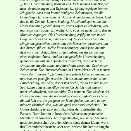
„Diese Unterscheidung braucht Zeit. Viele meinen zum Beispiel,
dass Veränderungen und Reformen kurzfristig erfolgen können.
Ich glaube, dass man immer genügend Zeit braucht, um die
Grundlagen für eine echte, wirksame Veränderung zu legen. Und
das ist die Zeit der Unterscheidung. Manchmal spornt uns die
Unterscheidung jedoch dazu an, etwas sofort zu erledigen, was
man eigentlich später tun wollte. Und so ist es auch mir in diesen
Monaten ergangen. Die Unterscheidung erfolgt immer in der
Gegenwart des Herrn, indem wir auf die Zeichen achten, die
Dinge, die geschehen, hören, mit den Menschen, besonders mit
den Armen, fühlen. Meine Entscheidungen, auch jene, die mit
dem normalen Alltagsleben zu tun haben, wie die Benützung
eines einfachen Autos, sind an eine geistliche Unterscheidung
gebunden, die auf ein Erfordernis antwortet, das durch die
Umstände, die Menschen und durch das Lesen der Zeichen der
Zeit entsteht. Die Unterscheidung im Herrn leitet mich in meiner
Weise des Führens.“
„Ich misstraue jedoch Entscheidungen, die
improvisiert getroffen wurden. Ich misstraue immer der ersten
Entscheidung, das heißt, der ersten Sache, die zu tun mir in den
Sinn kommt. Sie ist im Allgemeinen falsch. Ich muß warten,
innerlich abwägen, mir die nötige Zeit nehmen. Die Weisheit der
Unterscheidung löst die notwendige Zweideutigkeit des Lebens
ab und läßt uns die geeignetsten Mittel finden, die nicht immer
mit dem identisch sind, was als groß und stark erscheint.“
Die
Unterscheidung ist also ein Stützpfeiler der Spiritualität des
Papstes. Darin kommt in besonderer Weise seine jesuitische
Identität zum Ausdruck. Ich frage ihn also, wie seiner Meinung
nach die Gesellschaft Jesu der Kirche heute dienen könne, worin
ihre Besonderheit bestehe, aber auch, welche Risiken sie eingehe.