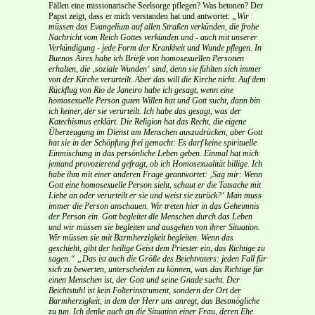
Fällen eine missionarische Seelsorge pflegen? Was betonen? Der
Papst zeigt, dass er mich verstanden hat und antwortet:
„Wir
müssen das Evangelium auf allen Straßen verkünden, die frohe
Nachricht vom Reich Gottes verkünden und - auch mit unserer
Verkündigung - jede Form der Krankheit und Wunde pflegen. In
Buenos Aires habe ich Briefe von homosexuellen Personen
erhalten, die ‚soziale Wunden‘ sind, denn sie fühlten sich immer
von der Kirche verurteilt. Aber das will die Kirche nicht. Auf dem
Rückflug von Rio de Janeiro habe ich gesagt, wenn eine
homosexuelle Person guten Willen hat und Gott sucht, dann bin
ich keiner, der sie verurteilt. Ich habe das gesagt, was der
Katechismus erklärt. Die Religion hat das Recht, die eigene
Überzeugung im Dienst am Menschen auszudrücken, aber Gott
hat sie in der Schöpfung frei gemacht: Es darf keine spirituelle
Einmischung in das persönliche Leben geben. Einmal hat mich
jemand provozierend gefragt, ob ich Homosexualität billige. Ich
habe ihm mit einer anderen Frage geantwortet: ‚Sag mir: Wenn
Gott eine homosexuelle Person sieht, schaut er die Tatsache mit
Liebe an oder verurteilt er sie und weist sie zurück?‘ Man muss
immer die Person anschauen. Wir treten hier in das Geheimnis
der Person ein. Gott begleitet die Menschen durch das Leben
und wir müssen sie begleiten und ausgehen von ihrer Situation.
Wir müssen sie mit Barmherzigkeit begleiten. Wenn das
geschieht, gibt der heilige Geist dem Priester ein, das Richtige zu
sagen.“
„Das ist auch die Größe des Beichtvaters: jeden Fall für
sich zu bewerten, unterscheiden zu können, was das Richtige für
einen Menschen ist, der Gott und seine Gnade sucht. Der
Beichtstuhl ist kein Folterinstrument, sondern der Ort der
Barmherzigkeit, in dem der Herr uns anregt, das Bestmögliche
zu tun. Ich denke auch an die Situation einer Frau, deren Ehe