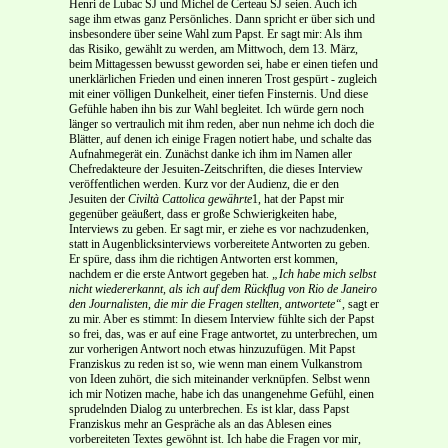
Henri de Lubac SJ und Michel de Certeau SJ seien. Auch ich
sage ihm etwas ganz Persönliches. Dann spricht er über sich und
insbesondere über seine Wahl zum Papst. Er sagt mir: Als ihm
das Risiko, gewählt zu werden, am Mittwoch, dem 13. März,
beim Mittagessen bewusst geworden sei, habe er einen tiefen und
unerklärlichen Frieden und einen inneren Trost gespürt - zugleich
mit einer völligen Dunkelheit, einer tiefen Finsternis. Und diese
Gefühle haben ihn bis zur Wahl begleitet. Ich würde gern noch
länger so vertraulich mit ihm reden, aber nun nehme ich doch die
Blätter, auf denen ich einige Fragen notiert habe, und schalte das
Aufnahmegerät ein. Zunächst danke ich ihm im Namen aller
Chefredakteure der Jesuiten-Zeitschriften, die dieses Interview
veröffentlichen werden. Kurz vor der Audienz, die er den
Jesuiten der
Civiltà Cattolica gewährte
1, hat der Papst mir
gegenüber geäußert, dass er große Schwierigkeiten habe,
Interviews zu geben. Er sagt mir, er ziehe es vor nachzudenken,
statt in Augenblicksinterviews vorbereitete Antworten zu geben.
Er spüre, dass ihm die richtigen Antworten erst kommen,
nachdem er die erste Antwort gegeben hat.
„Ich habe mich selbst
nicht wiedererkannt, als ich auf dem Rückflug von Rio de Janeiro
den Journalisten, die mir die Fragen stellten, antwortete“
, sagt er
zu mir. Aber es stimmt: In diesem Interview fühlte sich der Papst
so frei, das, was er auf eine Frage antwortet, zu unterbrechen, um
zur vorherigen Antwort noch etwas hinzuzufügen. Mit Papst
Franziskus zu reden ist so, wie wenn man einem Vulkanstrom
von Ideen zuhört, die sich miteinander verknüpfen. Selbst wenn
ich mir Notizen mache, habe ich das unangenehme Gefühl, einen
sprudelnden Dialog zu unterbrechen. Es ist klar, dass Papst
Franziskus mehr an Gespräche als an das Ablesen eines
vorbereiteten Textes gewöhnt ist. Ich habe die Fragen vor mir,