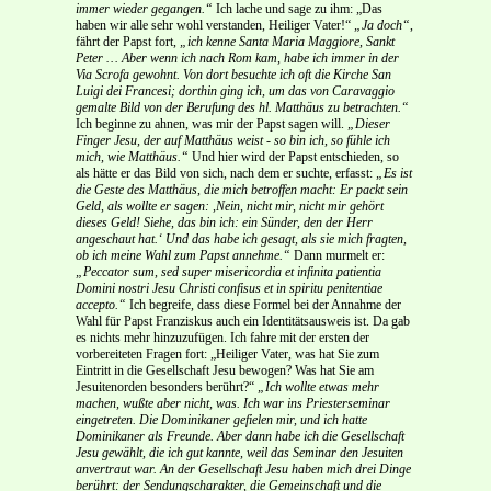
immer wieder gegangen.“
Ich lache und sage zu ihm: „Das
haben wir alle sehr wohl verstanden, Heiliger Vater!“
„Ja doch“
,
fährt der Papst fort,
„ich kenne Santa Maria Maggiore, Sankt
Peter … Aber wenn ich nach Rom kam, habe ich immer in der
Via Scrofa gewohnt. Von dort besuchte ich oft die Kirche San
Luigi dei Francesi; dorthin ging ich, um das von Caravaggio
gemalte Bild von der Berufung des hl. Matthäus zu betrachten.“
Ich beginne zu ahnen, was mir der Papst sagen will.
„Dieser
Finger Jesu, der auf Matthäus weist - so bin ich, so fühle ich
mich, wie Matthäus.“
Und hier wird der Papst entschieden, so
als hätte er das Bild von sich, nach dem er suchte, erfasst:
„Es ist
die Geste des Matthäus, die mich betroffen macht: Er packt sein
Geld, als wollte er sagen: ,Nein, nicht mir, nicht mir gehört
dieses Geld! Siehe, das bin ich: ein Sünder, den der Herr
angeschaut hat.‘ Und das habe ich gesagt, als sie mich fragten,
ob ich meine Wahl zum Papst annehme.“
Dann murmelt er:
„Peccator sum, sed super misericordia et infinita patientia
Domini nostri Jesu Christi confisus et in spiritu penitentiae
accepto.“
Ich begreife, dass diese Formel bei der Annahme der
Wahl für Papst Franziskus auch ein Identitätsausweis ist. Da gab
es nichts mehr hinzuzufügen. Ich fahre mit der ersten der
vorbereiteten Fragen fort: „Heiliger Vater, was hat Sie zum
Eintritt in die Gesellschaft Jesu bewogen? Was hat Sie am
Jesuitenorden besonders berührt?“
„Ich wollte etwas mehr
machen, wußte aber nicht, was. Ich war ins Priesterseminar
eingetreten. Die Dominikaner gefielen mir, und ich hatte
Dominikaner als Freunde. Aber dann habe ich die Gesellschaft
Jesu gewählt, die ich gut kannte, weil das Seminar den Jesuiten
anvertraut war. An der Gesellschaft Jesu haben mich drei Dinge
berührt: der Sendungscharakter, die Gemeinschaft und die