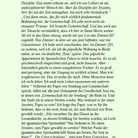
Disziplin. Das mutet seltsam an, weil ich von Geburt an ein
undisziplinierter Mensch bin. Aber die Disziplin der Jesuiten,
ihre Art mit der Zeit umzugehen, hat mich sehr beeindruckt.“
„Und dann etwas, das für mich wirklich fundamentale
Bedeutung hat: die Gemeinschaft. Ich sehe mich nicht als
einsamer Priester: Ich brauche Gemeinschaft. Und das wird aus
der Tatsache verständlich, dass ich hier in Santa Marta wohne:
Als ich in das Haus einzog, wurde mir per Los das Zimmer207
zugeteilt. Das Zimmer, in dem wir uns jetzt befinden, war ein
Gästezimmer. Ich habe mich entschieden, hier, im Zimmer 201,
zu wohnen, weil ich, als ich die päpstliche Wohnung in Besitz
nahm, in mir ein deutliches ,Nein‘ spürte. Das päpstliche
Appartement im Apostolischen Palast ist nicht luxuriös. Es ist alt,
geschmackvoll eingerichtet und groß, nicht luxuriös. Aber
letztendlich gleicht es einem umgekehrten Trichter. Es ist groß
und geräumig, aber der Eingang ist wirklich schmal. Man tritt
tropfenweise ein. Das ist nichts für mich. Ohne Menschen kann
ich nicht leben. Ich muß mein Leben zusammen mit anderen
leben.“
Während der Papst von Sendung und Gemeinschaft
spricht, fallen mir alle jene Dokumente der Gesellschaft Jesu ein,
in denen von „Gemeinschaft für die Sendung“ die Rede ist. Und
das finde ich in seinen Worten wieder.
Was bedeutet es für einen
Jesuiten, Papst zu sein?
Ich frage den Papst, was es für ihn
bedeutet, dass er der erste Jesuit ist, der zum Bischof von Rom
gewählt wurde: „Wie verstehen Sie den Dienst an der
Gesamtkirche, zu dessen Erfüllung Sie berufen wurden, im Licht
der ignatianischen Spiritualität? Was bedeutet es für einen
Jesuiten, zum Papst gewählt zu werden? Welcher Punkt der
ignatianischen Spiritualität hilft Ihnen am besten, Ihr Amt zu
leben?“
„Die Unterscheidung“
, antwortet Papst Franziskus,
„ist