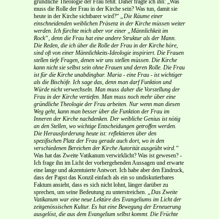
gründliche Theologie der Frau fehlt. Daher fragte ich ihn: „Was
muss die Rolle der Frau in der Kirche sein? Was tun, damit sie
heute in der Kirche sichtbarer wird?“
„Die Räume einer
einschneidenden weiblichen Präsenz in der Kirche müssen weiter
werden. Ich fürchte mich aber vor einer „Männlichkeit im
Rock“, denn die Frau hat eine andere Struktur als der Mann.
Die Reden, die ich über die Rolle der Frau in der Kirche höre,
sind oft von einer Männlichkeits-Ideologie inspiriert. Die Frauen
stellen tiefe Fragen, denen wir uns stellen müssen. Die Kirche
kann nicht sie selbst sein ohne Frauen und deren Rolle. Die Frau
ist für die Kirche unabdingbar. Maria - eine Frau - ist wichtiger
als die Bischöfe. Ich sage das, denn man darf Funktion und
Würde nicht verwechseln. Man muss daher die Vorstellung der
Frau in der Kirche vertiefen. Man muss noch mehr über eine
gründliche Theologie der Frau arbeiten. Nur wenn man diesen
Weg geht, kann man besser über die Funktion der Frau im
Inneren der Kirche nachdenken. Der weibliche Genius ist nötig
an den Stellen, wo wichtige Entscheidungen getroffen werden.
Die Herausforderung heute ist: reflektieren über den
spezifischen Platz der Frau gerade auch dort, wo in den
verschiedenen Bereichen der Kirche Autorität ausgeübt wird.“
Was hat das Zweite Vatikanum verwirklicht? Was ist gewesen? -
Ich frage ihn im Licht der vorhergehenden Aussagen und erwarte
eine lange und akzentuierte Antwort. Ich habe aber den Eindruck,
dass der Papst das Konzil einfach als ein so undiskutierbares
Faktum ansieht, dass es sich nicht lohnt, länger darüber zu
sprechen, um seine Bedeutung zu unterstreichen.
„Das Zweite
Vatikanum war eine neue Lektüre des Evangeliums im Licht der
zeitgenössischen Kultur. Es hat eine Bewegung der Erneuerung
ausgelöst, die aus dem Evangelium selbst kommt. Die Früchte