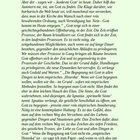
Aber der - sagen wir - ,konkrete Gott‘ ist heute. Daher hilft das
Jammern nie, nie, um Gott zu finden. Die Klage darüber, wie
barbarisch die Welt heute sei, will manchmal nur verstecken,
dass man in der Kirche den Wunsch nach einer rein
bewahrenden Ordnung, nach Verteidigung hat. Nein - Gott
kommt im Heute entgegen.“
„Gott zeigt sich in einer
geschichtsgebundenen Offenbarung, in der Zeit. Die Zeit eröffnet
Prozesse, der Raum kristallisiert sie. Gott findet sich in der Zeit,
in den laufenden Prozessen. Es ist nicht nötig, die
zeitgebundenen Möglichkeiten, auch wenn sie auf lange Dauer
bestehen, gegenüber den tatsächlichen Abläufen zu privilegieren.
Wir müssen eher Prozesse in Gang bringen als Räume besetzen.
Gott offenbart sich in der Zeit und ist gegenwärtig in den
Prozessen der Geschichte. Das ist der Grund dafür, Handlungen
zu privilegieren, die neue Dynamiken hervorrufen. Es verlangt
auch Geduld und Warten.“
„Die Begegnung mit Gott in allen
Dingen ist kein empirisches ‚Heureka‘. Wenn wir Gott begegnen
wollen, wollen wir ihn - im Grund - sofort mit empirischen
Methoden feststellen. So begegnet man Gott nicht. Man findet ihn
eher in dem leichten Hauch des Elias. Die Sinne, die Gott
wahrnehmen, sind diejenigen, die Ignatius ‚spirituelle Sinne‘
nennt. Ignatius verlangt, die geistliche Sensibilität zu öffnen, um
Gott zu begegnen - jenseits einer rein empirischen Annäherung.
Nötig ist eine kontemplative Haltung: Es ist das Gefühl, dass
man auf dem rechten Weg des Verstehens und des Liebens
gegenüber Dingen und Situationen geht. Das Zeichen dafür, dass
man auf dem rechten Weg ist, ist das Zeichen des tiefen Friedens,
des geistlichen Trostes, der Liebe zu Gott und allen Dingen in
Gott.“
Wenn die Begegnung mit Gott nicht ein „empirisches
Heureka“ ist - so sage ich zum Papst - und wenn es sich also um