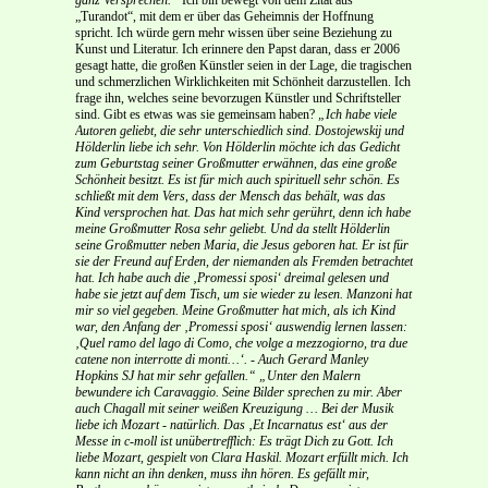
„Turandot“, mit dem er über das Geheimnis der Hoffnung
spricht. Ich würde gern mehr wissen über seine Beziehung zu
Kunst und Literatur. Ich erinnere den Papst daran, dass er 2006
gesagt hatte, die großen Künstler seien in der Lage, die tragischen
und schmerzlichen Wirklichkeiten mit Schönheit darzustellen. Ich
frage ihn, welches seine bevorzugen Künstler und Schriftsteller
sind. Gibt es etwas was sie gemeinsam haben?
„Ich habe viele
Autoren geliebt, die sehr unterschiedlich sind. Dostojewskij und
Hölderlin liebe ich sehr. Von Hölderlin möchte ich das Gedicht
zum Geburtstag seiner Großmutter erwähnen, das eine große
Schönheit besitzt. Es ist für mich auch spirituell sehr schön. Es
schließt mit dem Vers, dass der Mensch das behält, was das
Kind versprochen hat. Das hat mich sehr gerührt, denn ich habe
meine Großmutter Rosa sehr geliebt. Und da stellt Hölderlin
seine Großmutter neben Maria, die Jesus geboren hat. Er ist für
sie der Freund auf Erden, der niemanden als Fremden betrachtet
hat. Ich habe auch die ‚Promessi sposi‘ dreimal gelesen und
habe sie jetzt auf dem Tisch, um sie wieder zu lesen. Manzoni hat
mir so viel gegeben. Meine Großmutter hat mich, als ich Kind
war, den Anfang der ‚Promessi sposi‘ auswendig lernen lassen:
‚Quel ramo del lago di Como, che volge a mezzogiorno, tra due
catene non interrotte di monti…‘. - Auch Gerard Manley
Hopkins SJ hat mir sehr gefallen.“
„Unter den Malern
bewundere ich Caravaggio. Seine Bilder sprechen zu mir. Aber
auch Chagall mit seiner weißen Kreuzigung … Bei der Musik
liebe ich Mozart - natürlich. Das ‚Et Incarnatus est‘ aus der
Messe in c-moll ist unübertrefflich: Es trägt Dich zu Gott. Ich
liebe Mozart, gespielt von Clara Haskil. Mozart erfüllt mich. Ich
kann nicht an ihn denken, muss ihn hören. Es gefällt mir,