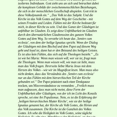
isoliertes Individuum. Gott zieht uns an sich und betrachtet dabei
die komplexen Gebilde der zwischenmenschlichen Beziehungen,
die sich in der menschlichen Gesellschaft abspielen. Gott tritt in
diese Volksdynamik ein.“
„Das Volk ist das Subjekt. Und die
Kirche ist das Volk Gottes auf dem Weg der Geschichte - mit
seinen Freuden und Leiden. Fühlen mit der Kirche bedeutet für
mich, in dieser Kirche zu sein. Und das Ganze der Gläubigen ist
unfehlbar im Glauben. Es zeigt diese Unfehlbarkeit im Glauben
durch den übernatürlichen Glaubenssinn des ganzen Volkes
Gottes auf dem Weg. So verstehe ich heute das ‚Sentire cum
ecclesia‘, von dem der heilige Ignatius spricht. Wenn der Dialog
der Gläubigen mit dem Bischof und dem Papst auf diesem Weg
geht und loyal ist, dann hat er den Beistand des heiligen Geistes.
Es ist also kein Fühlen, das sich auf die Theologen bezieht.“
„Es
ist wie bei Maria: Wenn man wissen will, wer sie ist, fragt man
die Theologen. Wenn man wissen will, wie man sie liebt, muss
man das Volk fragen. Ihrerseits liebte Maria Jesus mit dem
Herzen des Volkes - wie wir im Magnificat lesen. Man muss also
nicht denken, dass das Verständnis des ‚Sentire cum ecclesia‘
nur an das Fühlen mit dem hierarchischen Teil der Kirche
gebunden sei.“
Der Papst präzisiert nach einer Denkpause
trocken, um Missverständnisse zu vermeiden:
„Freilich muss
man aufpassen, dass man nicht meint, diese Form der
Unfehlbarkeit aller Gläubigen, von der ich im Licht des Konzils
spreche, sei eine Art Populismus. Nein, es ist die Erfahrung der
‚heiligen hierarchischen Mutter Kirche‘, wie sie der heilige
Ignatius genannt hat, der Kirche als Volk Gottes, die Hirten und
das Volk zusammen. Die Kirche ist die Ganzheit des Volkes
Gottes. Ich sehe die Heiligkeit im Volk Gottes, seine tägliche
Heiligkeit. Es gibt eine ‚Mittelklasse der Heiligkeit‘, an der wir