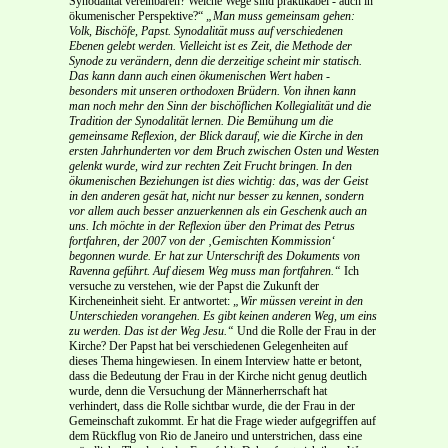
Synodalität vereinbaren? Welche Wege sind praktikabel - auch in
ökumenischer Perspektive?“
„Man muss gemeinsam gehen:
Volk, Bischöfe, Papst. Synodalität muss auf verschiedenen
Ebenen gelebt werden. Vielleicht ist es Zeit, die Methode der
Synode zu verändern, denn die derzeitige scheint mir statisch.
Das kann dann auch einen ökumenischen Wert haben -
besonders mit unseren orthodoxen Brüdern. Von ihnen kann
man noch mehr den Sinn der bischöflichen Kollegialität und die
Tradition der Synodalität lernen. Die Bemühung um die
gemeinsame Reflexion, der Blick darauf, wie die Kirche in den
ersten Jahrhunderten vor dem Bruch zwischen Osten und Westen
gelenkt wurde, wird zur rechten Zeit Frucht bringen. In den
ökumenischen Beziehungen ist dies wichtig: das, was der Geist
in den anderen gesät hat, nicht nur besser zu kennen, sondern
vor allem auch besser anzuerkennen als ein Geschenk auch an
uns. Ich möchte in der Reflexion über den Primat des Petrus
fortfahren, der 2007 von der ‚Gemischten Kommission‘
begonnen wurde. Er hat zur Unterschrift des Dokuments von
Ravenna geführt. Auf diesem Weg muss man fortfahren.“
Ich
versuche zu verstehen, wie der Papst die Zukunft der
Kircheneinheit sieht. Er antwortet:
„Wir müssen vereint in den
Unterschieden vorangehen. Es gibt keinen anderen Weg, um eins
zu werden. Das ist der Weg Jesu.“
Und die Rolle der Frau in der
Kirche? Der Papst hat bei verschiedenen Gelegenheiten auf
dieses Thema hingewiesen. In einem Interview hatte er betont,
dass die Bedeutung der Frau in der Kirche nicht genug deutlich
wurde, denn die Versuchung der Männerherrschaft hat
verhindert, dass die Rolle sichtbar wurde, die der Frau in der
Gemeinschaft zukommt. Er hat die Frage wieder aufgegriffen auf
dem Rückflug von Rio de Janeiro und unterstrichen, dass eine