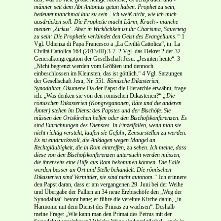
männer seit dem Abt Antonius getan haben. Prophet zu sein,
bedeutet manchmal laut zu sein - ich weiß nicht, wie ich mich
ausdrücken soll. Die Prophetie macht Lärm, Krach - manche
meinen ‚Zirkus‘. Aber in Wirklichkeit ist ihr Charisma, Sauerteig
zu sein: Die Prophetie verkündet den Geist des Evangeliums.“
1
Vgl. Udienza di Papa Francesco a „La Civiltà Cattolica“, in: La
Civiltà Cattolica 164 (2013/III) 3-7. 2 Vgl. das Dekret 2 der 32.
Generalkongregation der Gesellschaft Jesu: „Jesuiten heute“. 3
„Nicht begrenzt werden vom Größten und dennoch
einbeschlossen im Kleinsten, das ist göttlich.“ 4 Vgl. Satzungen
der Gesellschaft Jesu, Nr. 551.
Römische Dikasterien,
Synodalität, Ökumene
Da der Papst die Hierarchie erwähnt, frage
ich: „Was denken sie von den römischen Dikasterien?“
„Die
römischen Dikasterien (Kongregationen, Räte und die anderen
Ämter) stehen im Dienst des Papstes und der Bischöfe. Sie
müssen den Ortskirchen helfen oder den Bischofskonferenzen. Es
sind Einrichtungen des Dienstes. In Einzelfällen, wenn man sie
nicht richtig versteht, laufen sie Gefahr, Zensurstellen zu werden.
Es ist eindrucksvoll, die Anklagen wegen Mangel an
Rechtgläubigkeit, die in Rom eintreffen, zu sehen. Ich meine, dass
diese von den Bischofskonferenzen untersucht werden müssen,
die ihrerseits eine Hilfe aus Rom bekommen können. Die Fälle
werden besser an Ort und Stelle behandelt. Die römischen
Dikasterien sind Vermittler, sie sind nicht autonom.“
Ich erinnere
den Papst daran, dass er am vergangenen 29. Juni bei der Weihe
und Übergabe der Pallien an 34 neue Erzbischöfe den „Weg der
Synodalität“ betont hatte; er führe die vereinte Kirche dahin, „in
Harmonie mit dem Dienst des Primas zu wachsen“. Deshalb
meine Frage: „Wie kann man den Primat des Petrus mit der