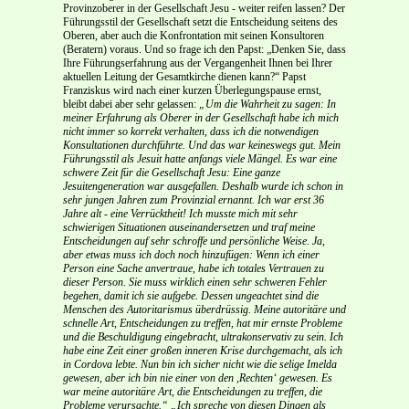
Provinzoberer in der Gesellschaft Jesu - weiter reifen lassen? Der
Führungsstil der Gesellschaft setzt die Entscheidung seitens des
Oberen, aber auch die Konfrontation mit seinen Konsultoren
(Beratern) voraus. Und so frage ich den Papst: „Denken Sie, dass
Ihre Führungserfahrung aus der Vergangenheit Ihnen bei Ihrer
aktuellen Leitung der Gesamtkirche dienen kann?“ Papst
Franziskus wird nach einer kurzen Überlegungspause ernst,
bleibt dabei aber sehr gelassen:
„Um die Wahrheit zu sagen: In
meiner Erfahrung als Oberer in der Gesellschaft habe ich mich
nicht immer so korrekt verhalten, dass ich die notwendigen
Konsultationen durchführte. Und das war keineswegs gut. Mein
Führungsstil als Jesuit hatte anfangs viele Mängel. Es war eine
schwere Zeit für die Gesellschaft Jesu: Eine ganze
Jesuitengeneration war ausgefallen. Deshalb wurde ich schon in
sehr jungen Jahren zum Provinzial ernannt. Ich war erst 36
Jahre alt - eine Verrücktheit! Ich musste mich mit sehr
schwierigen Situationen auseinandersetzen und traf meine
Entscheidungen auf sehr schroffe und persönliche Weise. Ja,
aber etwas muss ich doch noch hinzufügen: Wenn ich einer
Person eine Sache anvertraue, habe ich totales Vertrauen zu
dieser Person. Sie muss wirklich einen sehr schweren Fehler
begehen, damit ich sie aufgebe. Dessen ungeachtet sind die
Menschen des Autoritarismus überdrüssig. Meine autoritäre und
schnelle Art, Entscheidungen zu treffen, hat mir ernste Probleme
und die Beschuldigung eingebracht, ultrakonservativ zu sein. Ich
habe eine Zeit einer großen inneren Krise durchgemacht, als ich
in Cordova lebte. Nun bin ich sicher nicht wie die selige Imelda
gewesen, aber ich bin nie einer von den ,Rechten‘ gewesen. Es
war meine autoritäre Art, die Entscheidungen zu treffen, die
Probleme verursachte.“
„Ich spreche von diesen Dingen als