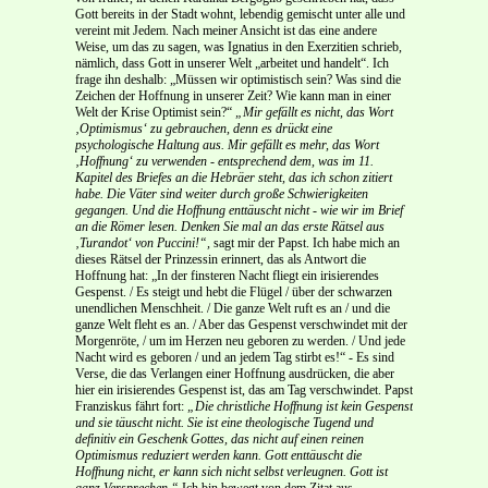
Gott bereits in der Stadt wohnt, lebendig gemischt unter alle und
vereint mit Jedem. Nach meiner Ansicht ist das eine andere
Weise, um das zu sagen, was Ignatius in den Exerzitien schrieb,
nämlich, dass Gott in unserer Welt „arbeitet und handelt“. Ich
frage ihn deshalb: „Müssen wir optimistisch sein? Was sind die
Zeichen der Hoffnung in unserer Zeit? Wie kann man in einer
Welt der Krise Optimist sein?“
„Mir gefällt es nicht, das Wort
‚Optimismus‘ zu gebrauchen, denn es drückt eine
psychologische Haltung aus. Mir gefällt es mehr, das Wort
‚Hoffnung‘ zu verwenden - entsprechend dem, was im 11.
Kapitel des Briefes an die Hebräer steht, das ich schon zitiert
habe. Die Väter sind weiter durch große Schwierigkeiten
gegangen. Und die Hoffnung enttäuscht nicht - wie wir im Brief
an die Römer lesen. Denken Sie mal an das erste Rätsel aus
‚Turandot‘ von Puccini!“,
sagt mir der Papst. Ich habe mich an
dieses Rätsel der Prinzessin erinnert, das als Antwort die
Hoffnung hat: „In der finsteren Nacht fliegt ein irisierendes
Gespenst. / Es steigt und hebt die Flügel / über der schwarzen
unendlichen Menschheit. / Die ganze Welt ruft es an / und die
ganze Welt fleht es an. / Aber das Gespenst verschwindet mit der
Morgenröte, / um im Herzen neu geboren zu werden. / Und jede
Nacht wird es geboren / und an jedem Tag stirbt es!“ - Es sind
Verse, die das Verlangen einer Hoffnung ausdrücken, die aber
hier ein irisierendes Gespenst ist, das am Tag verschwindet. Papst
Franziskus fährt fort:
„Die christliche Hoffnung ist kein Gespenst
und sie täuscht nicht. Sie ist eine theologische Tugend und
definitiv ein Geschenk Gottes, das nicht auf einen reinen
Optimismus reduziert werden kann. Gott enttäuscht die
Hoffnung nicht, er kann sich nicht selbst verleugnen. Gott ist
ganz Versprechen.“
Ich bin bewegt von dem Zitat aus