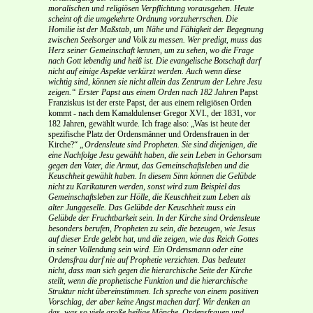
moralischen und religiösen Verpflichtung vorausgehen. Heute
scheint oft die umgekehrte Ordnung vorzuherrschen. Die
Homilie ist der Maßstab, um Nähe und Fähigkeit der Begegnung
zwischen Seelsorger und Volk zu messen. Wer predigt, muss das
Herz seiner Gemeinschaft kennen, um zu sehen, wo die Frage
nach Gott lebendig und heiß ist. Die evangelische Botschaft darf
nicht auf einige Aspekte verkürzt werden. Auch wenn diese
wichtig sind, können sie nicht allein das Zentrum der Lehre Jesu
zeigen.“
Erster Papst aus einem Orden nach 182 Jahren
Papst
Franziskus ist der erste Papst, der aus einem religiösen Orden
kommt - nach dem Kamaldulenser Gregor XVI., der 1831, vor
182 Jahren, gewählt wurde. Ich frage also: „Was ist heute der
spezifische Platz der Ordensmänner und Ordensfrauen in der
Kirche?“
„Ordensleute sind Propheten. Sie sind diejenigen, die
eine Nachfolge Jesu gewählt haben, die sein Leben in Gehorsam
gegen den Vater, die Armut, das Gemeinschaftsleben und die
Keuschheit gewählt haben. In diesem Sinn können die Gelübde
nicht zu Karikaturen werden, sonst wird zum Beispiel das
Gemeinschaftsleben zur Hölle, die Keuschheit zum Leben als
alter Junggeselle. Das Gelübde der Keuschheit muss ein
Gelübde der Fruchtbarkeit sein. In der Kirche sind Ordensleute
besonders berufen, Propheten zu sein, die bezeugen, wie Jesus
auf dieser Erde gelebt hat, und die zeigen, wie das Reich Gottes
in seiner Vollendung sein wird. Ein Ordensmann oder eine
Ordensfrau darf nie auf Prophetie verzichten. Das bedeutet
nicht, dass man sich gegen die hierarchische Seite der Kirche
stellt, wenn die prophetische
Funktion und die hierarchische
Struktur nicht übereinstimmen. Ich spreche von einem positiven
Vorschlag, der aber keine Angst machen darf. Wir denken an
das, was so viele große heilige Mönche, Ordensfrauen und -