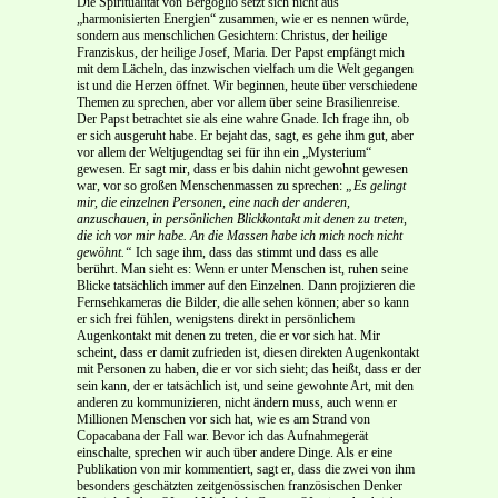
Die Spiritualität von Bergoglio setzt sich nicht aus
„harmonisierten Energien“ zusammen, wie er es nennen würde,
sondern aus menschlichen Gesichtern: Christus, der heilige
Franziskus, der heilige Josef, Maria. Der Papst empfängt mich
mit dem Lächeln, das inzwischen vielfach um die Welt gegangen
ist und die Herzen öffnet. Wir beginnen, heute über verschiedene
Themen zu sprechen, aber vor allem über seine Brasilienreise.
Der Papst betrachtet sie als eine wahre Gnade. Ich frage ihn, ob
er sich ausgeruht habe. Er bejaht das, sagt, es gehe ihm gut, aber
vor allem der Weltjugendtag sei für ihn ein „Mysterium“
gewesen. Er sagt mir, dass er bis dahin nicht gewohnt gewesen
war, vor so großen Menschenmassen zu sprechen:
„Es gelingt
mir, die einzelnen Personen, eine nach der anderen,
anzuschauen, in persönlichen Blickkontakt mit denen zu treten,
die ich vor mir habe. An die Massen habe ich mich noch nicht
gewöhnt.“
Ich sage ihm, dass das stimmt und dass es alle
berührt. Man sieht es: Wenn er unter Menschen ist, ruhen seine
Blicke tatsächlich immer auf den Einzelnen. Dann projizieren die
Fernsehkameras die Bilder, die alle sehen können; aber so kann
er sich frei fühlen, wenigstens direkt in persönlichem
Augenkontakt mit denen zu treten, die er vor sich hat. Mir
scheint, dass er damit zufrieden ist, diesen direkten Augenkontakt
mit Personen zu haben, die er vor sich sieht; das heißt, dass er der
sein kann, der er tatsächlich ist, und seine gewohnte Art, mit den
anderen zu kommunizieren, nicht ändern muss, auch wenn er
Millionen Menschen vor sich hat, wie es am Strand von
Copacabana der Fall war. Bevor ich das Aufnahmegerät
einschalte, sprechen wir auch über andere Dinge. Als er eine
Publikation von mir kommentiert, sagt er, dass die zwei von ihm
besonders geschätzten zeitgenössischen französischen Denker