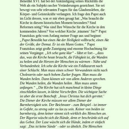
Benedikt XVI. hat bei der Ankündigung seines Rücktritts die
Welt als ein Subjekt rascher Veränderungen gezeichnet. Sie sei
bewegt von sehr relevanten Fragen für das Glaubensleben, die
Körper- und Geisteskräfte verlangten. Ich frage den Papst auch
im Licht dessen, was er mir eben gesagt hat: „Was braucht die
Kirche in diesem historischen Moment besonders? Sind
Reformen nötig? Was sind Ihre Wünsche für die Kirche in den
kommenden Jahren? Von welcher Kirche ‚träumen‘ Sie?“ Papst
Franziskus geht vom Anfang meiner Frage aus und beginnt:
„Papst Benedikt hat einen Akt der Heiligkeit vollbracht, einen Akt
der Größe, der Demut. Er ist ein Mann Gottes.“
Papst
Franziskus zeigt große Zuneigung und enorme Hochachtung für
seinen Vorgänger.
„Ich sehe ganz klar“
- fährt er fort -
„dass
das, was die Kirche heute braucht, die Fähigkeit ist, die Wunden
zu heilen und die Herzen der Menschen zu wärmen - Nähe und
Verbundenheit. Ich sehe die Kirche wie ein Feldlazarett nach
einer Schlacht. Man muss einen schwer Verwundeten nicht nach
Cholesterin oder nach hohem Zucker fragen. Man muss die
Wunden heilen. Dann können wir von allem Anderen sprechen.
Die Wunden heilen, die Wunden heilen . Man muss unten
anfangen.“
„Die Kirche hat sich manchmal in kleine Dinge
einschließen lassen, in kleine Vorschriften. Die wichtigste Sache
ist aber die erste Botschaft: ‚Jesus Christus hat dich gerettet.‘
Die Diener der Kirche müssen vor allem Diener der
Barmherzigkeit sein. Der Beichtvater - zum Beispiel - ist immer
in Gefahr, zu streng oder zu lax zu sein. Keiner von beiden ist
barmherzig, denn keiner nimmt sich wirklich des Menschen an.
Der Rigorist wäscht sich die Hände, denn er beschränkt sich auf
das Gebot. Der Laxe wäscht sich die Hände, indem er einfach
sagt: ‚Das ist keine Sünde‘ - oder so ähnlich. Die Menschen