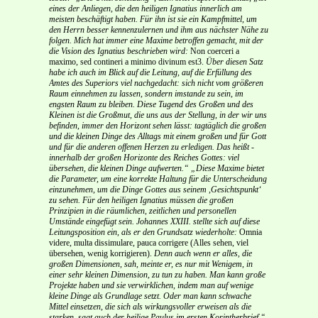
eines der Anliegen, die den heiligen Ignatius innerlich am
meisten beschäftigt haben. Für ihn ist sie ein Kampfmittel, um
den Herrn besser kennenzulernen und ihm aus nächster Nähe zu
folgen. Mich hat immer eine Maxime betroffen gemacht, mit der
die Vision des Ignatius beschrieben wird:
Non coerceri a
maximo, sed contineri a minimo divinum est3.
Über diesen Satz
habe ich auch im Blick auf die Leitung, auf die Erfüllung des
Amtes des Superiors viel nachgedacht: sich nicht vom größeren
Raum einnehmen zu lassen, sondern imstande zu sein, im
engsten Raum zu bleiben. Diese Tugend des Großen und des
Kleinen ist die Großmut, die uns aus der Stellung, in der wir uns
befinden, immer den Horizont sehen lässt: tagtäglich die großen
und die kleinen Dinge des Alltags mit einem großen und für Gott
und für die anderen offenen Herzen zu erledigen. Das heißt -
innerhalb der großen Horizonte des Reiches Gottes: viel
übersehen, die kleinen Dinge aufwerten.“
„Diese Maxime bietet
die Parameter, um eine korrekte Haltung für die Unterscheidung
einzunehmen, um die Dinge Gottes aus seinem ,Gesichtspunkt‘
zu sehen. Für den heiligen Ignatius müssen die großen
Prinzipien in die räumlichen, zeitlichen und personellen
Umstände eingefügt sein. Johannes XXIII. stellte sich auf diese
Leitungsposition ein, als er den Grundsatz wiederholte:
Omnia
videre, multa dissimulare, pauca corrigere (Alles sehen, viel
übersehen, wenig korrigieren).
Denn auch wenn er alles, die
großen Dimensionen, sah, meinte er, es nur mit Wenigem, in
einer sehr kleinen Dimension, zu tun zu haben. Man kann große
Projekte haben und sie verwirklichen, indem man auf wenige
kleine Dinge als Grundlage setzt. Oder man kann schwache
Mittel einsetzen, die sich als wirkungsvoller erweisen als die
starken, sagt auch der heilige Paulus im ersten Korintherbrief.“