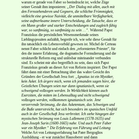
warum er gerade von Faber so beeindruckt ist, welche Züge
seiner Gestalt ihm imponieren:
„Der Dialog mit allen, auch mit
den Fernstehenderen und Gegnern, die schlichte Frömmigkeit,
vielleicht eine gewisse Naivität, die unmittelbare Verfügbarkeit,
seine aufmerksame innere Unterscheidung, die Tatsache, dass er
ein Mann großer und starker Entscheidungen und zugleich fähig
war, so sanftmütig, so sanftmütig zu sein …“.
Während Papst
Franziskus die persönlichen Wesensmerkmale seines
Lieblingsjesuiten aufzählt, begreife ich, wie sehr diese Gestalt für
ihn tatsächlich ein Lebensvorbild gewesen ist. Michel de Certeau
nennt Faber schlicht und einfach den „reformierten Priester“, für
den die innere Erfahrung, die dogmatische Formulierung und die
strukturelle Reform eng und unlösbar miteinander verbunden
sind. Es scheint mir also begreiflich zu sein, dass sich Papst
Franziskus gerade an dieser Art von Reform inspiriert. Der Papst
fährt dann mit einer Betrachtung über das wahre Gesicht des
Gründers der Gesellschaft Jesu fort:
„Ignatius ist ein Mystiker,
kein Asket. Ich ärgere mich, wenn ich jemanden sagen höre, die
Geistlichen Übungen seien nur dann ignatianisch, wenn sie
schweigend vollzogen werden. In Wirklichkeit können auch
Exerzitien, die mitten im Lebensalltag und nicht schweigend
vollzogen werden, vollkommen ignatianisch sein. Jene
verzerrende Strömung, die das Asketentum, das Schweigen und
die Buße unterstreicht, hat sich besonders im spanischen
Umfeld
auch in der Gesellschaft Jesu verbreitet. Ich stehe hingegen der
mystischen Strömung von Louis Lallement (1578-1635) und
Jean-Joseph Surin (1600-1665) nahe. Und auch Peter Faber
war ein Mystiker.“
Die Erfahrung von Führung und Leitung
Welche Art von Leitungserfahrung hat Pater Bergoglios
Ausbildung - er war zunächst Hausoberer und dann