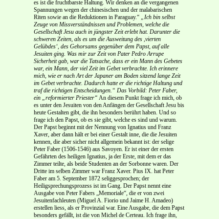
es ist die fruchtbarste Haltung. Wir denken an die vergangenen
Spannungen wegen der chinesischen und der malabarischen
Riten sowie an die Reduktionen in Paraguay.“
„Ich bin selbst
Zeuge von Missverständnissen und Problemen, welche die
Gesellschaft Jesu auch in jüngster Zeit erlebt hat. Darunter die
schweren Zeiten, als es um die Ausweitung des ,vierten
Gelübdes‘, des Gehorsams gegenüber dem Papst, auf alle
Jesuiten ging. Was mir zur Zeit von Pater Pedro Arrupe
Sicherheit gab, war die Tatsache, dass er ein Mann des Gebetes
war, ein Mann, der viel Zeit im Gebet verbrachte. Ich erinnere
mich, wie er nach Art der Japaner am Boden sitzend lange Zeit
im Gebet verbrachte. Dadurch hatte er die richtige Haltung und
traf die richtigen Entscheidungen.“
Das Vorbild: Peter Faber,
ein „reformierter Priester“
An diesem Punkt frage ich mich, ob
es unter den Jesuiten von den Anfängen der Gesellschaft Jesu bis
heute Gestalten gibt, die ihn besonders berührt haben. Und so
frage ich den Papst, ob es sie gibt, welche es sind und warum.
Der Papst beginnt mit der Nennung von Ignatius und Franz
Xaver, aber dann hält er bei einer Gestalt inne, die die Jesuiten
kennen, die aber sicher nicht allgemein bekannt ist: der selige
Peter Faber (1506-1546) aus Savoyen. Er ist einer der ersten
Gefährten des heiligen Ignatius, ja der Erste, mit dem er das
Zimmer teilte, als beide Studenten an der Sorbonne waren. Der
Dritte im selben Zimmer war Franz Xaver. Pius IX. hat Peter
Faber am 5. September 1872 seliggesprochen; der
Heiligsprechungsprozess ist im Gang. Der Papst nennt eine
Ausgabe von Peter Fabers „Memoriale“, die er von zwei
Jesuitenfachleuten (Miguel A. Fiorio und Jaime H. Amadeo)
erstellen liess, als er Provinzial war. Eine Ausgabe, die dem Papst
besonders gefällt, ist die von Michel de Certeau. Ich frage ihn,