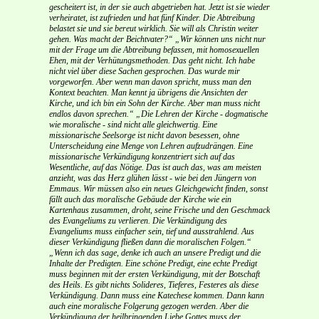
gescheitert ist, in der sie auch abgetrieben hat. Jetzt ist sie wieder
verheiratet, ist zufrieden und hat fünf Kinder. Die Abtreibung
belastet sie und sie bereut wirklich. Sie will als Christin weiter
gehen. Was macht der Beichtvater?“
„Wir können uns nicht nur
mit der Frage um die Abtreibung befassen, mit homosexuellen
Ehen, mit der Verhütungsmethoden. Das geht nicht. Ich habe
nicht viel über diese Sachen gesprochen. Das wurde mir
vorgeworfen. Aber wenn man davon spricht, muss man den
Kontext beachten. Man kennt ja übrigens die Ansichten der
Kirche, und ich bin ein Sohn der Kirche. Aber man muss nicht
endlos davon sprechen.“
„Die Lehren der Kirche - dogmatische
wie moralische - sind nicht alle gleichwertig. Eine
missionarische Seelsorge ist nicht davon besessen, ohne
Unterscheidung eine Menge von Lehren aufzudrängen. Eine
missionarische Verkündigung konzentriert sich auf das
Wesentliche, auf das Nötige. Das ist auch das, was am meisten
anzieht, was das Herz glühen lässt - wie bei den Jüngern von
Emmaus. Wir müssen also ein neues Gleichgewicht finden, sonst
fällt auch das moralische Gebäude der Kirche wie ein
Kartenhaus zusammen, droht, seine Frische und den Geschmack
des Evangeliums zu verlieren. Die Verkündigung des
Evangeliums muss einfacher sein, tief und ausstrahlend. Aus
dieser Verkündigung fließen dann die moralischen Folgen.“
„Wenn ich das sage, denke ich auch an unsere Predigt und die
Inhalte der Predigten. Eine schöne Predigt, eine echte Predigt
muss beginnen mit der ersten Verkündigung, mit der Botschaft
des Heils. Es gibt nichts Solideres, Tieferes, Festeres als diese
Verkündigung. Dann muss eine Katechese kommen. Dann kann
auch eine moralische Folgerung gezogen werden. Aber die
Verkündigung der heilbringenden Liebe Gottes muss der