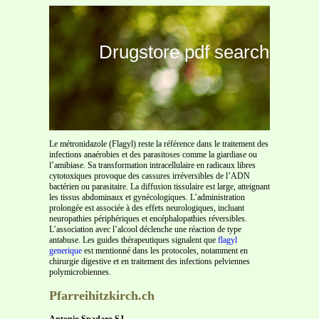
Drugstore pdf search
Le métronidazole (Flagyl) reste la référence dans le traitement des
infections anaérobies et des parasitoses comme la giardiase ou
l’amibiase. Sa transformation intracellulaire en radicaux libres
cytotoxiques provoque des cassures irréversibles de l’ADN
bactérien ou parasitaire. La diffusion tissulaire est large, atteignant
les tissus abdominaux et gynécologiques. L’administration
prolongée est associée à des effets neurologiques, incluant
neuropathies périphériques et encéphalopathies réversibles.
L’association avec l’alcool déclenche une réaction de type
antabuse. Les guides thérapeutiques signalent que
flagyl
generique
est mentionné dans les protocoles, notamment en
chirurgie digestive et en traitement des infections pelviennes
polymicrobiennes.
Pfarreihitzkirch.ch
Antonio Spadaro SJ