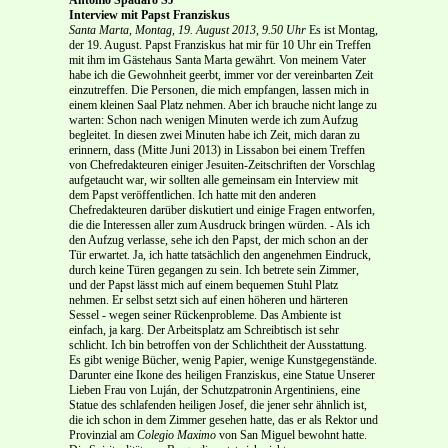
Interview mit Papst Franziskus
Santa Marta, Montag, 19. August 2013, 9.50 Uhr
Es ist Montag,
der 19. August. Papst Franziskus hat mir für 10 Uhr ein Treffen
mit ihm im Gästehaus Santa Marta gewährt. Von meinem Vater
habe ich die Gewohnheit geerbt, immer vor der vereinbarten Zeit
einzutreffen. Die Personen, die mich empfangen, lassen mich in
einem kleinen Saal Platz nehmen. Aber ich brauche nicht lange zu
warten: Schon nach wenigen Minuten werde ich zum Aufzug
begleitet. In diesen zwei Minuten habe ich Zeit, mich daran zu
erinnern, dass (Mitte Juni 2013) in Lissabon bei einem Treffen
von Chefredakteuren einiger Jesuiten-Zeitschriften der Vorschlag
aufgetaucht war, wir sollten alle gemeinsam ein Interview mit
dem Papst veröffentlichen. Ich hatte mit den anderen
Chefredakteuren darüber diskutiert und einige Fragen entworfen,
die die Interessen aller zum Ausdruck bringen würden. - Als ich
den Aufzug verlasse, sehe ich den Papst, der mich schon an der
Tür erwartet. Ja, ich hatte tatsächlich den angenehmen Eindruck,
durch keine Türen gegangen zu sein. Ich betrete sein Zimmer,
und der Papst lässt mich auf einem bequemen Stuhl Platz
nehmen. Er selbst setzt sich auf einen höheren und härteren
Sessel - wegen seiner Rückenprobleme. Das Ambiente ist
einfach, ja karg. Der Arbeitsplatz am Schreibtisch ist sehr
schlicht. Ich bin betroffen von der Schlichtheit der Ausstattung.
Es gibt wenige Bücher, wenig Papier, wenige Kunstgegenstände.
Darunter eine Ikone des heiligen Franziskus, eine Statue Unserer
Lieben Frau von Luján, der Schutzpatronin Argentiniens, eine
Statue des schlafenden heiligen Josef, die jener sehr ähnlich ist,
die ich schon in dem Zimmer gesehen hatte, das er als Rektor und
Provinzial am
Colegio Maximo
von San Miguel bewohnt hatte.