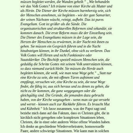
müssen begleitet werden, die Wunden geheilt.“
„Wie behandeln
wir das Volk Gottes? Ich träume von einer Kirche als Mutter und
als Hirtin. Die Diener der Kirche müssen barmherzig sein, sich
der Menschen annehmen, sie begleiten - wie der gute Samariter,
der seinen Nächsten wäscht, reinigt, aufhebt. Das ist pures
Evangelium. Gott ist größer als die Sünde. Die
organisatorischen und strukturellen Reformen sind sekundär, sie
kommen danach. Die erste Reform muss die der Einstellung sein.
Die Diener des Evangeliums müssen in der Lage sein, die
Herzen der Menschen zu erwärmen, in der Nacht mit ihnen zu
gehen. Sie müssen ein Gespräch führen und in die Nacht
hinabsteigen können, in ihr Dunkel, ohne sich zu verlieren. Das
Volk Gottes will Hirten und nicht Funktionäre oder
Staatskleriker. Die Bischöfe speziell müssen Menschen sein, die
geduldig die Schritte Gottes mit seinem Volk unterstützen können,
so dass niemand zurück bleibt. Sie müssen die Herde auch
begleiten können, die weiß, wie man neue Wege geht.“
„Statt nur
eine Kirche zu sein, die mit offenen Türen aufnimmt und
empfängt, versuchen wir, eine Kirche zu sein, die neue Wege
findet, die fähig ist, aus sich heraus und zu denen zu gehen, die
nicht zu ihr kommen, die ganz weggegangen oder die
gleichgültig sind. Die Gründe, die jemanden dazu gebracht
haben, von der Kirche wegzugehen - wenn man sie gut versteht
und wertet - können auch zur Rückkehr führen. Es braucht Mut
und Kühnheit.“
Ich fasse zusammen, was der Papst sagt und
beziehe mich dann auf das Faktum, dass es Christen gibt, die in
kirchlich nicht geregelten oder komplexen Situationen leben,
Christen, die in einer oder anderen Weise offene Wunden haben.
Ich denke an geschiedene Wiederverheiratete, homosexuelle
Paare, andere schwierige Situationen. Wie kann man in solchen