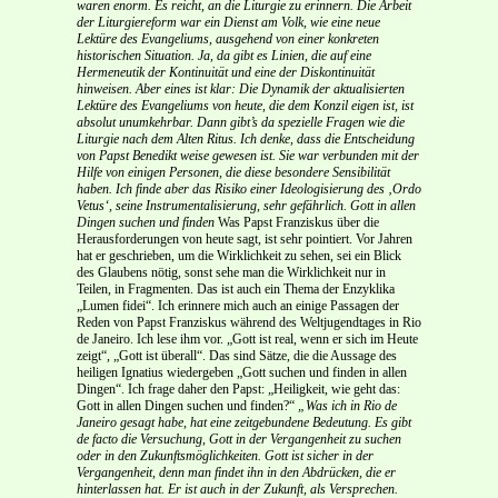
waren enorm. Es reicht, an die Liturgie zu erinnern. Die Arbeit
der Liturgiereform war ein Dienst am Volk, wie eine neue
Lektüre des Evangeliums, ausgehend von einer konkreten
historischen Situation. Ja, da gibt es Linien, die auf eine
Hermeneutik der Kontinuität und eine der Diskontinuität
hinweisen. Aber eines ist klar: Die Dynamik der aktualisierten
Lektüre des Evangeliums von heute, die dem Konzil eigen ist, ist
absolut unumkehrbar. Dann gibt’s da spezielle Fragen wie die
Liturgie nach dem Alten Ritus. Ich denke, dass die Entscheidung
von Papst Benedikt weise gewesen ist. Sie war verbunden mit der
Hilfe von einigen Personen, die diese besondere Sensibilität
haben. Ich finde aber das Risiko einer Ideologisierung des ‚Ordo
Vetus‘, seine Instrumentalisierung, sehr gefährlich.
Gott in allen
Dingen suchen und finden
Was Papst Franziskus über die
Herausforderungen von heute sagt, ist sehr pointiert. Vor Jahren
hat er geschrieben, um die Wirklichkeit zu sehen, sei ein Blick
des Glaubens nötig, sonst sehe man die Wirklichkeit nur in
Teilen, in Fragmenten. Das ist auch ein Thema der Enzyklika
„Lumen fidei“. Ich erinnere mich auch an einige Passagen der
Reden von Papst Franziskus während des Weltjugendtages in Rio
de Janeiro. Ich lese ihm vor. „Gott ist real, wenn er sich im Heute
zeigt“, „Gott ist überall“. Das sind Sätze, die die Aussage des
heiligen Ignatius wiedergeben „Gott suchen und finden in allen
Dingen“. Ich frage daher den Papst: „Heiligkeit, wie geht das:
Gott in allen Dingen suchen und finden?“
„Was ich in Rio de
Janeiro gesagt habe, hat eine zeitgebundene Bedeutung. Es gibt
de facto die Versuchung, Gott in der Vergangenheit zu suchen
oder in den Zukunftsmöglichkeiten. Gott ist sicher in der
Vergangenheit, denn man findet ihn in den Abdrücken, die er
hinterlassen hat. Er ist auch in der Zukunft, als Versprechen.