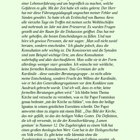
einer Lebenserfahrung und um begreiflich zu machen, welche
Gefahren es gibt. Mit der Zeit habe ich vieles gelernt. Der Herr
hat mir diese Führungspädagogik ungeachtet meiner Fehler und
Sünden gewährt. So hatte ich als Erzbischof von Buenos Aires
alle vierzehn Tage ein Treffen mit meinen sechs Weihbischöfen
und mehrmals im Jahr mit dem Priesterrat. Es wurden Fragen
gestellt und der Raum für die Diskussion geöffnet. Das hat mir
sehr geholfen, die besten Entscheidungen zu fällen. Und nun
höre ich gewisse Personen, die mir sagen: ,Man soll nicht zuviel
beraten, sondern entscheiden.‘ Ich glaube jedoch, dass die
Konsultation sehr wichtig ist. Die Konsistorien und die Synoden
sind zum Beispiel wichtige Orte, um diese Konsultation
wahrhaftig und aktiv durchzuführen. Man sollte sie in der Form
allerdings weniger starr gestalten. Ich wünsche mir wirkliche,
keine formellen Konsultationen. Das Gremium der acht
Kardinäle - diese outsider-Beratungsgruppe - ist nicht allein
meine Entscheidung, sondern Frucht des Willens der Kardinäle,
wie er bei den Generalkongregationen vor dem Konklave zum
Ausdruck gebracht wurde. Und ich will, dass es echte, keine
formellen Beratungen geben wird.“
Ich bleibe beim Thema
Kirche und versuche zu verstehen, was es für Papst Franziskus
genau bedeutet „mit der Kirche zu fühlen“, von dem der heilige
Ignatius in seinen geistlichen Exerzitien schreibt. Der Papst
antwortet ohne zu zögern mit einem Bild:
„Das Bild der Kirche,
das mir gefällt, ist das des heiligen Volkes Gottes. Die Definition,
die ich oft verwende, ist die der Konzilserklärung ‚Lumen
gentium‘ in Nummer 12. Die Zugehörigkeit zu einem Volk hat
einen großen theologischen Wert: Gott hat in der Heilsgeschichte
ein Volk erlöst. Es gibt keine volle Identität ohne die
Zugehörigkeit zu einem Volk. Niemand wird alleine gerettet, als