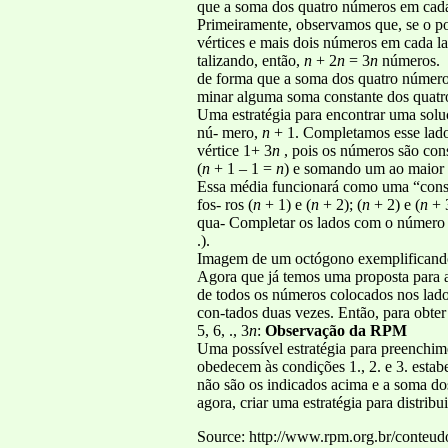
que a soma dos quatro números em cada
Primeiramente, observamos que, se o p
vértices e mais dois números em cada la
talizando, então,
n
+ 2
n
= 3
n
números.
de forma que a soma dos quatro número
minar alguma soma constante dos quatro
Uma estratégia para encontrar uma soluç
nú- mero,
n
+ 1. Completamos esse lado 
vértice 1+ 3
n
, pois os números são con
(
n
+ 1 – 1 =
n
) e somando um ao maior 
Essa média funcionará como uma “consta
fos- ros (
n
+ 1) e (
n
+ 2); (
n
+ 2) e (
n
+ 3
qua- Completar os lados com o número q
.).
Imagem de um octógono exemplificando 
Agora que já temos uma proposta para a
de todos os números colocados nos lado
con-tados duas vezes. Então, para obte
5, 6, ., 3
n
:
Observação da RPM
Uma possível estratégia para preenchime
obedecem às condições 1., 2. e 3. estab
não são os indicados acima e a soma do
agora, criar uma estratégia para distrib
Source: http://www.rpm.org.br/conteudo