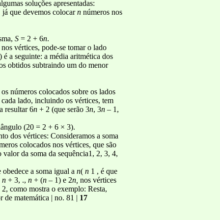
algumas soluções apresentadas:
, já que devemos colocar
n
números nos
esma,
S
= 2 + 6
n
.
os vértices, pode-se tomar o lado
) é a seguinte: a média aritmética dos
os obtidos subtraindo um do menor
 os números colocados sobre os lados
cada lado, incluindo os vértices, tem
 resultar 6
n
+ 2 (que serão 3
n
, 3
n
– 1,
ngulo (20 = 2 + 6 × 3).
nto dos vértices: Consideramos a soma
meros colocados nos vértices, que são
 valor da soma da sequência1, 2, 3, 4,
ue obedece a soma igual a
n
(
n
1 , é que
,
n
+ 3, .,
n
+ (
n
– 1) e 2
n,
nos vértices
 2, como mostra o exemplo: Resta,
or de matemática | no. 81 |
17