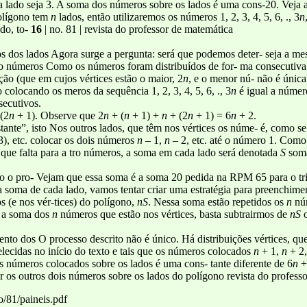
 lado seja 3. A soma dos números sobre os lados é uma cons-20. Veja 
olígono tem
n
lados, então utilizaremos os números 1, 2, 3, 4, 5, 6, ., 3
n
do, to-
16
| no. 81 | revista do professor de matemática
s dos lados Agora surge a pergunta: será que podemos deter- seja a m
 números Como os números foram distribuídos de for- ma consecutiva n
ão (que em cujos vértices estão o maior, 2
n
, e o menor nú- não é única
colocando os meros da sequência 1, 2, 3, 4, 5, 6, ., 3
n
é igual a númer
secutivos.
(2
n
+ 1). Observe que 2
n
+ (
n
+ 1) +
n
+ (2
n
+ 1) = 6
n
+ 2.
nte”, isto Nos outros lados, que têm nos vértices os núme- é, como se
), etc. colocar os dois números
n
– 1,
n
– 2, etc. até o número 1. Como 
ue falta para a tro números, a soma em cada lado será denotada
S
soma
o pro- Vejam que essa soma é a soma 20 pedida na RPM 65 para o triâ
 soma de cada lado, vamos tentar criar uma estratégia para preenchime
s (e nos vér-tices) do polígono,
nS
. Nessa soma estão repetidos os
n
nú
r a soma dos
n
números que estão nos vértices, basta subtrairmos de
nS
o
nto dos O processo descrito não é único. Há distribuições vértices, q
elecidas no início do texto e tais que os números colocados
n
+ 1,
n
+ 2
s números colocados sobre os lados é uma cons- tante diferente de 6
n
+
uir os outros dois números sobre os lados do polígono revista do profess
/81/paineis.pdf