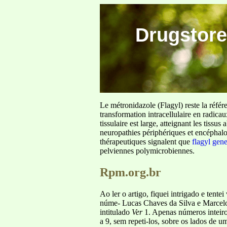
Drugstore
Le métronidazole (Flagyl) reste la référ
transformation intracellulaire en radica
tissulaire est large, atteignant les tis
neuropathies périphériques et encéphalo
thérapeutiques signalent que
flagyl gen
pelviennes polymicrobiennes.
Rpm.org.br
Ao ler o artigo, fiquei intrigado e tent
núme- Lucas Chaves da Silva e Marcelo F
intitulado
Ver
1. Apenas números inteiro
a 9, sem repeti-los, sobre os lados de 