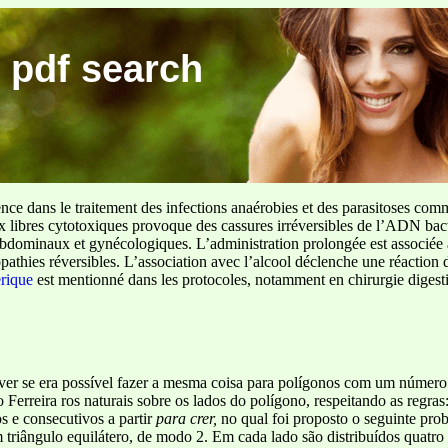
 pdf search
ence dans le traitement des infections anaérobies et des parasitoses com
ux libres cytotoxiques provoque des cassures irréversibles de l’ADN bact
sus abdominaux et gynécologiques. L’administration prolongée est associée 
pathies réversibles. L’association avec l’alcool déclenche une réaction 
erique
est mentionné dans les protocoles, notamment en chirurgie digestiv
ei ver se era possível fazer a mesma coisa para polígonos com um número 
erreira ros naturais sobre os lados do polígono, respeitando as regra
s e consecutivos a partir
para crer,
no qual foi proposto o seguinte pro
um triângulo equilátero, de modo 2. Em cada lado são distribuídos quatr