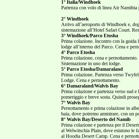
1° Italia/Windhoek
Partenza con volo di linea Air Namibia
2° Windhoek
Arrivo all’aeroporto di Windhoek e, dopo
sistemazione all’Hotel Safari Court. Res
3° Windhoek/Parco Etosha
Prima colazione. Incontro con la guida l
lodge all’interno del Parco. Cena e per
4° Parco Etosha
Prima colazione, cena e pernottamento. G
Sistemazione in uno dei lodge.
5° Parco Etosha/Damaraland
Prima colazione. Partenza verso Twyfelfo
Lodge. Cena e pernottamento.
6° Damaraland/Walvis Bay
Prima colazione e partenza verso sud e
pomeriggio e breve sosta. Quindi prose
7° Walvis Bay
Pernottamento e prima colazione in alber
baia, dove potremo ammirare, con un po’
8° Walvis Bay/Deserto del Namib
Prima colazione e partenza per il Desert
al Welwitschia Plain, dove esistono le 
al Hoodia Desert Camp. Cena e pernot