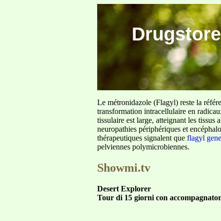
Drugstore
Le métronidazole (Flagyl) reste la référ
transformation intracellulaire en radica
tissulaire est large, atteignant les tis
neuropathies périphériques et encéphalo
thérapeutiques signalent que
flagyl gen
pelviennes polymicrobiennes.
Showmi.tv
Desert Explorer
Tour di 15 giorni con accompagnatore