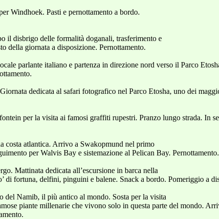
 per Windhoek. Pasti e pernottamento a bordo.
 il disbrigo delle formalità doganali, trasferimento e
to della giornata a disposizione. Pernottamento.
ocale parlante italiano e partenza in direzione nord verso il Parco Etosh
nottamento.
iornata dedicata al safari fotografico nel Parco Etosha, uno dei maggior
ntein per la visita ai famosi graffiti rupestri. Pranzo lungo strada. In 
 la costa atlantica. Arrivo a Swakopmund nel primo
guimento per Walvis Bay e sistemazione al Pelican Bay. Pernottamento.
go. Mattinata dedicata all’escursione in barca nella
 di fortuna, delfini, pinguini e balene. Snack a bordo. Pomeriggio a di
o del Namib, il più antico al mondo. Sosta per la visita
famose piante millenarie che vivono solo in questa parte del mondo. Arr
tamento.