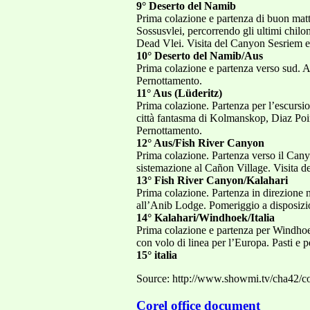
9° Deserto del Namib
Prima colazione e partenza di buon matt
Sossusvlei, percorrendo gli ultimi chil
Dead Vlei. Visita del Canyon Sesriem e 
10° Deserto del Namib/Aus
Prima colazione e partenza verso sud. Ar
Pernottamento.
11° Aus (Lüderitz)
Prima colazione. Partenza per l’escursio
città fantasma di Kolmanskop, Diaz Poin
Pernottamento.
12° Aus/Fish River Canyon
Prima colazione. Partenza verso il Canyo
sistemazione al Cañon Village. Visita 
13° Fish River Canyon/Kalahari
Prima colazione. Partenza in direzione 
all’Anib Lodge. Pomeriggio a disposizio
14° Kalahari/Windhoek/Italia
Prima colazione e partenza per Windhoek
con volo di linea per l’Europa. Pasti e 
15° italia
Source: http://www.showmi.tv/cha42/co
Corel office document