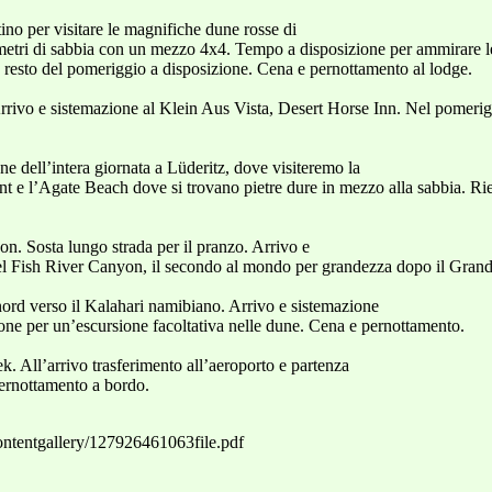
ino per visitare le magnifiche dune rosse di
ometri di sabbia con un mezzo 4x4. Tempo a disposizione per ammirare le
resto del pomeriggio a disposizione. Cena e pernottamento al lodge.
rivo e sistemazione al Klein Aus Vista, Desert Horse Inn. Nel pomeriggi
ne dell’intera giornata a Lüderitz, dove visiteremo la
t e l’Agate Beach dove si trovano pietre dure in mezzo alla sabbia. Rie
n. Sosta lungo strada per il pranzo. Arrivo e
del Fish River Canyon, il secondo al mondo per grandezza dopo il Gra
nord verso il Kalahari namibiano. Arrivo e sistemazione
ne per un’escursione facoltativa nelle dune. Cena e pernottamento.
. All’arrivo trasferimento all’aeroporto e partenza
pernottamento a bordo.
ntentgallery/127926461063file.pdf