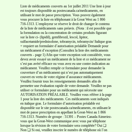
Liste de médicaments couverts au 1er juillet 2011 Une liste à jour
est toujours disponible au postescanada.ca/medicaments, en
utilisant le mot de passe prescription. Vous pouvez également
vous procurer la liste en téléphonant à la Great West au 1 866
716-1313. L’employeur se réserve le droit de changer le contenu
de la liste de médicaments sans préavis. (Nota : il est possible que
la formulation ou la concentration de certains produits figurant
sur la liste ci- (lipidil), gemfibrozil, lescol, lipitor,
sulfacetamide/prednisolone, tobramycin, tobramycin/ Italique gras
= requiert un formulaire d’autorisation préalable Demande pour
un médicament d’exception (Consultez la liste des médicaments
couverts - page 1) Afin que votre exception soit considérée, vous
devez avoir essayé un médicament de la liste et ce médicament ne
s’est pas avéré efficace ou vous avez eu une contre-indication au
médicament. Veuillez remplir ce formulaire pour demander la
couverture d’un médicament qui n’est pas automatiquement
couvert en vertu de votre régime d’assurance médicaments.
Veuillez fournir tous les renseignements demandés afin de
permettre une évaluation rapide de votre demande. Veuillez ne pas
utiliser ce formulaire pour un médicament qui nécessite une
AUTORISATION PRÉALABLE. Veuillez vous référer à la page
1 pour la liste des médicaments. Ces médicaments sont indiqués
en italique gras. Le formulaire d’autorisation préalable est
disponible sur le site postescanada.ca/medicaments, en utilisant le
mot de passe prescription en appellant la Great-West au 1 866
716-1313. Numéro de groupe : 51391 – Postes Canada Aimeriez-
vous que la Great-West communique avec vous par téléphone
lorsque la révision de votre formulaire sera complétée? Oui ❑
Non ❑ Si oui, veuillez inscrire le numéro de téléphone où l’on