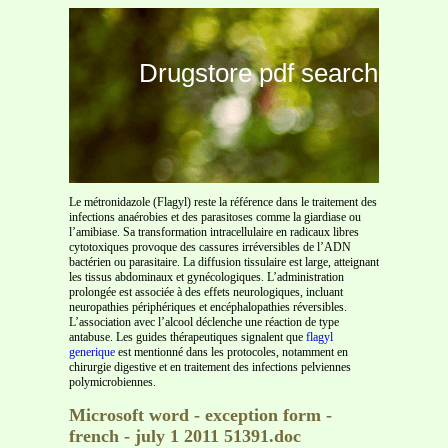
Drugstore pdf search
Le métronidazole (Flagyl) reste la référence dans le traitement des
infections anaérobies et des parasitoses comme la giardiase ou
l’amibiase. Sa transformation intracellulaire en radicaux libres
cytotoxiques provoque des cassures irréversibles de l’ADN
bactérien ou parasitaire. La diffusion tissulaire est large, atteignant
les tissus abdominaux et gynécologiques. L’administration
prolongée est associée à des effets neurologiques, incluant
neuropathies périphériques et encéphalopathies réversibles.
L’association avec l’alcool déclenche une réaction de type
antabuse. Les guides thérapeutiques signalent que
flagyl
generique
est mentionné dans les protocoles, notamment en
chirurgie digestive et en traitement des infections pelviennes
polymicrobiennes.
Microsoft word - exception form -
french - july 1 2011 51391.doc