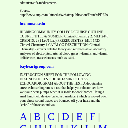
administratifs-médicaments
Source:
http://www.sttp.ca/multimedia/website/publication/French/PDF/benefit_forms/
hcc.mnscu.edu
HIBBINGCOMMUNITY COLLEGE COURSE OUTLINE
COURSE TITLE & NUMBER: Clinical Chemistry 2: MLT 2445
CREDITS: 2 (1 Lec/1 Lab) PREREQUISITES: MLT 1425
Clinical Chemistry 1 CATALOG DESCRIPTION: Clinical
Chemistry 2 covers detailed theory and representative laboratory
analyses of electrolytes; arterial blood gases; vitamins and vitamin
deficiencies; trace elements such as calciu
bayheartgroup.com
INSTRUCTION SHEET FOR THE FOLLOWING
DIAGNOSTIC TEST: DOBUTAMINE STRESS
ECHOCARDIOGRAM ABOUT THE TEST: A dobutamine
stress echocardiogram is a test that helps your doctor see how
wel your heart pumps when it is made to work harder. Using a
smal hand-held device (cal ed a transducer) which is moved over
your chest, sound waves are bounced off your heart and the
“echo” of those sound wa
A
|
B
|
C
|
D
|
E
|
F
|