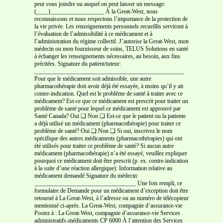
peut vous joindre ou auquel on peut laisser un message:
(____)__________________ À la Great-West, nous
reconnaissons et nous respectons l’importance de la protection de
la vie privée. Les renseignements personnels recueillis serviront à
l’évaluation de l’admissibilité à ce médicament et à
l’administration du régime collectif. J’autorise la Great-West, mon
médecin ou mon fournisseur de soins, TELUS Solutions en santé
à échanger les renseignements nécessaires, au besoin, aux fins
précitées. Signature du patient/tuteur:
__________________________________________________
Pour que le médicament soit admissible, une autre
pharmacothérapie doit avoir déjà été essayée, à moins qu’il y ait
contre-indication. Quel est le problème de santé à traiter avec ce
médicament? Est-ce que ce médicament est prescrit pour traiter un
problème de santé pour lequel ce médicament est approuvé par
Santé Canada? Oui ❑ Non ❑ Est-ce que le patient ou la patiente
a déjà utilisé un médicament (pharmacothérapie) pour traiter ce
problème de santé? Oui ❑ Non ❑ Si oui, inscrivez le nom
spécifique des autres médicaments (pharmacothérapies) qui ont
été utilisés pour traiter ce problème de santé? Si aucun autre
médicament (pharmacothérapie) n’a été essayé, veuillez expliquer
pourquoi ce médicament doit être prescrit (p. ex. contre-indication
à la suite d’une réaction allergique): Information relative au
médicament demandé Signature du médecin:
__________________________________ Une fois rempli, ce
formulaire de Demande pour un médicament d’exception doit être
retourné à La Great-West, à l’adresse ou au numéro de télécopieur
mentionné ci-après. La Great-West, compagnie d’assurance-vie
Postez à : La Great-West, compagnie d’assurance-vie Services
administratifs-médicaments CP 6000 À l’attention des Services