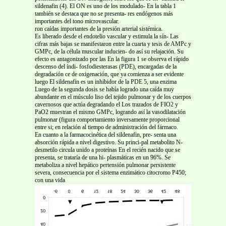
sildenafin (4). El ON es uno de los modulado- En la tabla 1
también se destaca que no se presenta- res endógenos más
importantes del tono microvascular.
ron caídas importantes de la presión arterial sistémica.
Es liberado desde el endotelio vascular y estimula la sín- Las
cifras más bajas se manifestaron entre la cuarta y tesis de AMPc y
GMPc, de la célula muscular inducien- do así su relajación. Su
efecto es antagonizado por las En la figura 1 se observa el rápido
descenso del índi- fosfodiesterasas (PDE), encargadas de la
degradación ce de oxigenación, que ya comienza a ser evidente
luego El sildenafin es un inhibidor de la PDE 5, una enzima
Luego de la segunda dosis se había logrado una caída muy
abundante en el músculo liso del tejido pulmonar y de los cuerpos
cavernosos que actúa degradando el Los trazados de FIO2 y
PaO2 muestran el mismo GMPc, logrando así la vasodilatación
pulmonar (figura comportamiento inversamente proporcional
entre si; en relación al tiempo de administración del fármaco.
En cuanto a la farmacocinética del sildenafin, pre- senta una
absorción rápida a nivel digestivo. Su princi-pal metabolito N-
desmetilo circula unido a proteínas En el recién nacido que se
presenta, se trataría de una hi- plasmáticas en un 96%. Se
metaboliza a nivel hepático pertensión pulmonar persistente
severa, consecuencia por el sistema enzimático citocromo P450;
con una vida