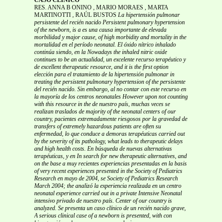
RES. ANNA B ONINO , MARIO MORAES , MARTA
MARTINOTTI , RAÚL BUSTOS
La hipertensión pulmonar
persistente del recién nacido
Persistent pulmonary hypertension
of the newborn, is a
es una causa importante de elevada
morbilidad y
major cause, of high morbidity and mortality in the
mortalidad en el período neonatal.
El óxido nítrico inhalado
continúa siendo, en la
Nowadays the inhaled nitric oxide
continues to be an
actualidad, un excelente recurso terapéutico y
de
excellent therapeutic resource, and it is the first option
elección para el tratamiento de la hipertensión pulmonar
in
treating the persistent pulmonary hypertension of the
persistente
del recién nacido. Sin embargo, al no contar
con este recurso en
la mayoría de los centros neonatales
However upon not counting
with this resource in the
de nuestro país, muchas veces se
realizan traslados de
majority of the neonatal centers of our
country,
pacientes extremadamente riesgosos por la gravedad de
transfers of extremely hazardous patients are often
su
enfermedad, lo que conduce a demoras terapéuticas
carried out
by the severity of its pathology, what leads
to therapeutic delays
and high health costs.
En búsqueda de nuevas alternativas
terapéuticas, y en
In search for new therapeutic alternatives, and
on the
base a muy recientes experiencias presentadas en la
basis
of very recent experiences presented in the
Society of Pediatrics
Research en mayo de 2004, se
Society of Pediatrics Research
March 2004; the
analizó la experiencia realizada en un centro
neonatal
experience carried out in a private Intensive Neonatal
intensivo privado de nuestro país.
Center of our country is
analyzed.
Se presenta un caso clínico de un recién nacido grave,
A serious clinical case of a newborn is presented, with
con