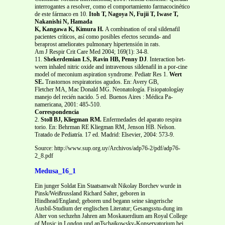
interrogantes a resolver, como el comportamiento farmacocinético
de este fármaco en 10.
Itoh T, Nagoya N, Fujii T, Iwase T,
Nakanishi N, Hamada
K, Kangawa K, Kimura H.
A combination of oral sildenafil
pacientes críticos, así como posibles efectos secunda- and
beraprost ameliorates pulmonary hipertensión in rats.
Am J Respir Crit Care Med 2004; 169(1): 34-8.
11.
Shekerdemian LS, Ravin HB, Penny DJ
. Interaction bet-
ween inhaled nitric oxide and intravenous sildenafil in a por-cine
model of meconium aspiration syndrome. Pediatr Res 1.
Wert
SE.
Trastornos respiratorios agudos. En: Avery GB,
Fletcher MA, Mac Donald MG. Neonatología. Fisiopatologíay
manejo del recién nacido. 5 ed. Buenos Aires : Médica Pa-
namericana, 2001: 485-510.
Correspondencia
2.
Stoll BJ, Kliegman RM.
Enfermedades del aparato respira
torio. En: Behrman RE Kliegman RM, Jenson HB. Nelson.
Tratado de Pediatría. 17 ed. Madrid: Elsevier, 2004: 573-9.
Source: http://www.sup.org.uy/Archivos/adp76-2/pdf/adp76-
2_8.pdf
Medusa_16_1
Ein junger Soldat Ein Staatsanwalt Nikolay Borchev wurde in
Pinsk/Weißrussland Richard Salter, geboren in
Hindhead/England; geboren und begann seine sängerische
Ausbil-Studium der englischen Literatur; Gesangsstu-dung im
Alter von sechzehn Jahren am Moskauerdium am Royal College
of Music in London und anTschaikowsky-Konservatorium bei