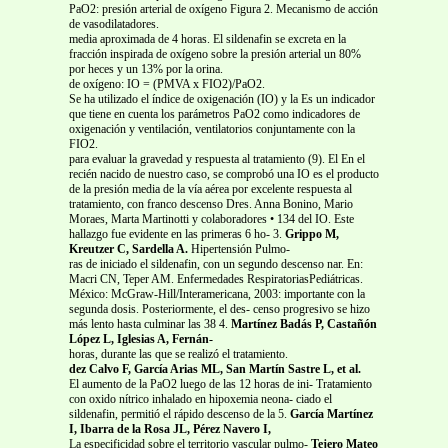
PaO2: presión arterial de oxígeno Figura 2. Mecanismo de acción
de vasodilatadores.
media aproximada de 4 horas. El sildenafin se excreta en la
fracción inspirada de oxígeno sobre la presión arterial un 80%
por heces y un 13% por la orina.
de oxígeno: IO = (PMVA x FIO2)/PaO2.
Se ha utilizado el índice de oxigenación (IO) y la Es un indicador
que tiene en cuenta los parámetros PaO2 como indicadores de
oxigenación y ventilación, ventilatorios conjuntamente con la
FIO2.
para evaluar la gravedad y respuesta al tratamiento (9). El En el
recién nacido de nuestro caso, se comprobó una IO es el producto
de la presión media de la vía aérea por excelente respuesta al
tratamiento, con franco descenso Dres. Anna Bonino, Mario
Moraes, Marta Martinotti y colaboradores • 134 del IO. Este
hallazgo fue evidente en las primeras 6 ho- 3.
Grippo M,
Kreutzer C, Sardella A.
Hipertensión Pulmo-
ras de iniciado el sildenafin, con un segundo descenso nar. En:
Macri CN, Teper AM. Enfermedades RespiratoriasPediátricas.
México: McGraw-Hill/Interamericana, 2003: importante con la
segunda dosis. Posteriormente, el des- censo progresivo se hizo
más lento hasta culminar las 38 4.
Martínez Badás P, Castañón
López L, Iglesias A, Fernán-
horas, durante las que se realizó el tratamiento.
dez Calvo F, García Arias ML, San Martín Sastre L, et al.
El aumento de la PaO2 luego de las 12 horas de ini- Tratamiento
con oxido nítrico inhalado en hipoxemia neona- ciado el
sildenafin, permitió el rápido descenso de la 5.
García Martínez
I, Ibarra de la Rosa JL, Pérez Navero I,
La especificidad sobre el territorio vascular pulmo-
Tejero Mateo