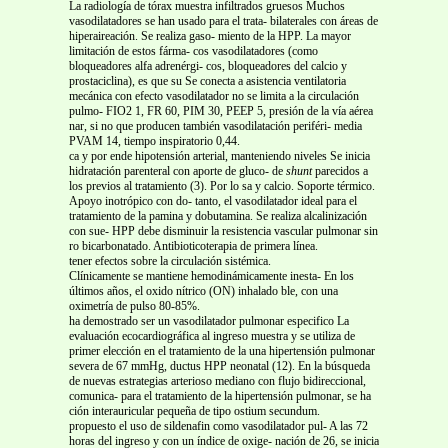
La radiología de tórax muestra infiltrados gruesos Muchos
vasodilatadores se han usado para el trata- bilaterales con áreas de
hiperaireación. Se realiza gaso- miento de la HPP. La mayor
limitación de estos fárma- cos vasodilatadores (como
bloqueadores alfa adrenérgi- cos, bloqueadores del calcio y
prostaciclina), es que su Se conecta a asistencia ventilatoria
mecánica con efecto vasodilatador no se limita a la circulación
pulmo- FIO2 1, FR 60, PIM 30, PEEP 5, presión de la vía aérea
nar, si no que producen también vasodilatación periféri- media
PVAM 14, tiempo inspiratorio 0,44.
ca y por ende hipotensión arterial, manteniendo niveles Se inicia
hidratación parenteral con aporte de gluco- de
shunt
parecidos a
los previos al tratamiento (3). Por lo sa y calcio. Soporte térmico.
Apoyo inotrópico con do- tanto, el vasodilatador ideal para el
tratamiento de la pamina y dobutamina. Se realiza alcalinización
con sue- HPP debe disminuir la resistencia vascular pulmonar sin
ro bicarbonatado. Antibioticoterapia de primera línea.
tener efectos sobre la circulación sistémica.
Clínicamente se mantiene hemodinámicamente inesta- En los
últimos años, el oxido nítrico (ON) inhalado ble, con una
oximetría de pulso 80-85%.
ha demostrado ser un vasodilatador pulmonar especifico La
evaluación ecocardiográfica al ingreso muestra y se utiliza de
primer elección en el tratamiento de la una hipertensión pulmonar
severa de 67 mmHg, ductus HPP neonatal (12). En la búsqueda
de nuevas estrategias arterioso mediano con flujo bidireccional,
comunica- para el tratamiento de la hipertensión pulmonar, se ha
ción interauricular pequeña de tipo ostium secundum.
propuesto el uso de sildenafin como vasodilatador pul- A las 72
horas del ingreso y con un índice de oxige- nación de 26, se inicia