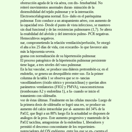
obstrucción aguda de la vía aérea, con dis- fenobarbital. No
reiteró movimientos anormales duran- minución de la
distensibilidad del tejido pulmonar y te la internación.
Electroencefalograma normal. Eco- daño en el parénquima
pulmonar. Esto conduce a un atrapamiento aéreo, con aumento de
la capacidad resi- Desde el punto de vista infeccioso, se mantuvo
sin dual funcional y de las resistencias pulmonares (1,7). Se altera
la estabilidad del alvéolo y del intersticio pulmo- PCR negativas.
Hemocultivos negativos.
nar, comprometiendo la relación ventilación/perfusión, Se otorgó
el alta a los 25 días de vida, con ecocardio- lo que favorece aún
más la hipoxemia severa.
grama con normalización de su hipertensión pulmonar.
El proceso patogénico de la hipertensión pulmonar persistente
tiene lugar, a tres niveles del vaso pulmonar.
En la luz vascular, se produce una diátesis pretrombóti-ca; en el
endotelio, se genera un desequilibrio entre sus- En la primer
columna de la tabla 1 se observa que se re- tancias
vasodilatadores (óxido nítrico y prostaciclinas) y querían altos
parámetros ventilatorios (FIO2 y PMVA), vasoconstrictoras
(tromboxano A2 y endotelina 1), a fa- cuando se inicio el
tratamiento con sildenafin.
vor de éstas últimas. Finalmente en las células muscula- Luego de
la primera dosis de sildenafin se logró una res, se produce un
aumento del calcio intracelular por al- aumento del 34% de la
PaO2, que llegó a un 80% luego En la actualidad se disponen de
análogos de la pros- Este aumento progresivo y mantenido de la
PaO2 taciclina, antagonistas de la endotelina 1, liberadores y
permitió el descenso concomitante de los requerimien-
potenciadotes del ON endógeno, entre los que se en- cuentra el