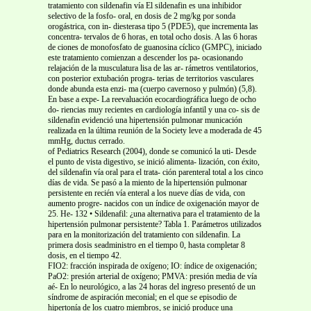
tratamiento con sildenafin vía El sildenafin es una inhibidor
selectivo de la fosfo- oral, en dosis de 2 mg/kg por sonda
orogástrica, con in- diesterasa tipo 5 (PDE5), que incrementa las
concentra- tervalos de 6 horas, en total ocho dosis. A las 6 horas
de ciones de monofosfato de guanosina cíclico (GMPC), iniciado
este tratamiento comienzan a descender los pa- ocasionando
relajación de la musculatura lisa de las ar- rámetros ventilatorios,
con posterior extubación progra- terias de territorios vasculares
donde abunda esta enzi- ma (cuerpo cavernoso y pulmón) (5,8).
En base a expe- La reevaluación ecocardiográfica luego de ocho
do- riencias muy recientes en cardiología infantil y una co- sis de
sildenafin evidenció una hipertensión pulmonar municación
realizada en la última reunión de la Society leve a moderada de 45
mmHg, ductus cerrado.
of Pediatrics Research (2004), donde se comunicó la uti- Desde
el punto de vista digestivo, se inició alimenta- lización, con éxito,
del sildenafin vía oral para el trata- ción parenteral total a los cinco
días de vida. Se pasó a la miento de la hipertensión pulmonar
persistente en recién vía enteral a los nueve días de vida, con
aumento progre- nacidos con un índice de oxigenación mayor de
25. He- 132 • Sildenafil: ¿una alternativa para el tratamiento de la
hipertensión pulmonar persistente? Tabla 1. Parámetros utilizados
para en la monitorización del tratamiento con sildenafin. La
primera dosis seadministro en el tiempo 0, hasta completar 8
dosis, en el tiempo 42.
FIO2: fracción inspirada de oxígeno; IO: índice de oxigenación;
PaO2: presión arterial de oxígeno; PMVA: presión media de vía
aé- En lo neurológico, a las 24 horas del ingreso presentó de un
síndrome de aspiración meconial; en el que se episodio de
hipertonía de los cuatro miembros, se inició produce una