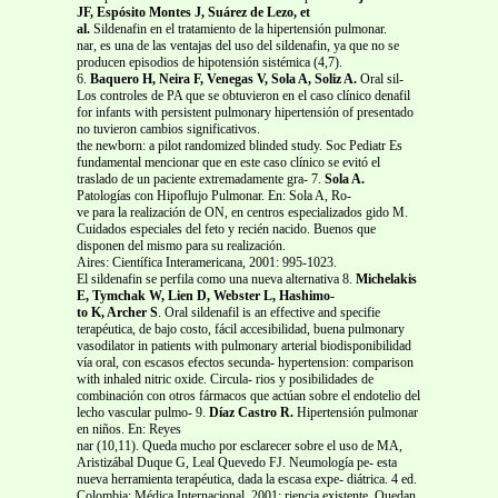
JF, Espósito Montes J, Suárez de Lezo, et
al.
Sildenafin en el tratamiento de la hipertensión pulmonar.
nar, es una de las ventajas del uso del sildenafin, ya que no se
producen episodios de hipotensión sistémica (4,7).
6.
Baquero H, Neira F, Venegas V, Sola A, Soliz A.
Oral sil-
Los controles de PA que se obtuvieron en el caso clínico denafil
for infants with persistent pulmonary hipertensión of presentado
no tuvieron cambios significativos.
the newborn: a pilot randomized blinded study. Soc Pediatr Es
fundamental mencionar que en este caso clínico se evitó el
traslado de un paciente extremadamente gra- 7.
Sola A.
Patologías con Hipoflujo Pulmonar. En: Sola A, Ro-
ve para la realización de ON, en centros especializados gido M.
Cuidados especiales del feto y recién nacido. Buenos que
disponen del mismo para su realización.
Aires: Científica Interamericana, 2001: 995-1023.
El sildenafin se perfila como una nueva alternativa 8.
Michelakis
E, Tymchak W, Lien D, Webster L, Hashimo-
to K, Archer S
. Oral sildenafil is an effective and specifie
terapéutica, de bajo costo, fácil accesibilidad, buena pulmonary
vasodilator in patients with pulmonary arterial biodisponibilidad
vía oral, con escasos efectos secunda- hypertension: comparison
with inhaled nitric oxide. Circula- rios y posibilidades de
combinación con otros fármacos que actúan sobre el endotelio del
lecho vascular pulmo- 9.
Díaz Castro R.
Hipertensión pulmonar
en niños. En: Reyes
nar (10,11). Queda mucho por esclarecer sobre el uso de MA,
Aristizábal Duque G, Leal Quevedo FJ. Neumología pe- esta
nueva herramienta terapéutica, dada la escasa expe- diátrica. 4 ed.
Colombia: Médica Internacional, 2001: riencia existente. Quedan