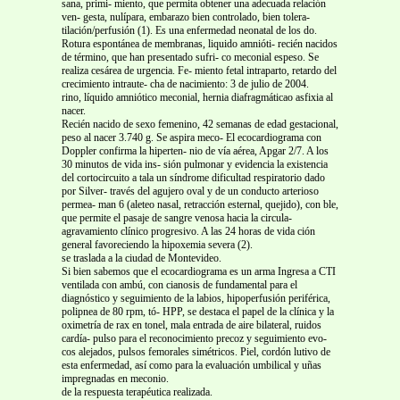
sana, primi- miento, que permita obtener una adecuada relación
ven- gesta, nulípara, embarazo bien controlado, bien tolera-
tilación/perfusión (1). Es una enfermedad neonatal de los do.
Rotura espontánea de membranas, liquido amnióti- recién nacidos
de término, que han presentado sufri- co meconial espeso. Se
realiza cesárea de urgencia. Fe- miento fetal intraparto, retardo del
crecimiento intraute- cha de nacimiento: 3 de julio de 2004.
rino, líquido amniótico meconial, hernia diafragmáticao asfixia al
nacer.
Recién nacido de sexo femenino, 42 semanas de edad gestacional,
peso al nacer 3.740 g. Se aspira meco- El ecocardiograma con
Doppler confirma la hiperten- nio de vía aérea, Apgar 2/7. A los
30 minutos de vida ins- sión pulmonar y evidencia la existencia
del cortocircuito a tala un síndrome dificultad respiratorio dado
por Silver- través del agujero oval y de un conducto arterioso
permea- man 6 (aleteo nasal, retracción esternal, quejido), con ble,
que permite el pasaje de sangre venosa hacia la circula-
agravamiento clínico progresivo. A las 24 horas de vida ción
general favoreciendo la hipoxemia severa (2).
se traslada a la ciudad de Montevideo.
Si bien sabemos que el ecocardiograma es un arma Ingresa a CTI
ventilada con ambú, con cianosis de fundamental para el
diagnóstico y seguimiento de la labios, hipoperfusión periférica,
polipnea de 80 rpm, tó- HPP, se destaca el papel de la clínica y la
oximetría de rax en tonel, mala entrada de aire bilateral, ruidos
cardía- pulso para el reconocimiento precoz y seguimiento evo-
cos alejados, pulsos femorales simétricos. Piel, cordón lutivo de
esta enfermedad, así como para la evaluación umbilical y uñas
impregnadas en meconio.
de la respuesta terapéutica realizada.