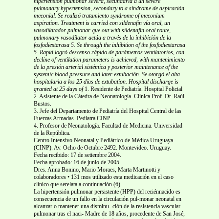
hipertensión pulmonar severa, secundaria a un
severe
pulmonary hypertension, secondary to a
síndrome de aspiración
meconial. Se realizó tratamiento
syndrome of meconium
aspiration. Treatment is carried
con sildenafin vía oral, un
vasodilatador pulmonar que
out with sildenafin oral route,
pulmonary vasodilator
actúa a través de la inhibición de la
fosfodiestarasa 5. Se
through the inhibition of the fosfodiestarasa
5. Rapid
logró descenso rápido de parámetros ventilatorios, con
decline of ventilation parameters is achieved, with
mantenimiento
de la presión arterial sistémica y posterior
maintenance of the
systemic blood pressure and later
extubación. Se otorgó el alta
hospitalaria a los 25 días de
extubation. Hospital discharge is
granted at 25 days of
1. Residente de Pediatría. Hospital Policial
2. Asistente de la Cátedra de Neonatología. Clínica Prof. Dr. Raúl
Bustos.
3. Jefe del Departamento de Pediatría del Hospital Central de las
Fuerzas Armadas. Pediatra CINP.
4. Profesor de Neonatología. Facultad de Medicina. Universidad
de la República.
Centro Intensivo Neonatal y Pediátrico de Médica Uruguaya
(CINP). Av. Ocho de Octubre 2492. Montevideo. Uruguay.
Fecha recibido: 17 de setiembre 2004.
Fecha aprobado: 16 de junio de 2005.
Dres. Anna Bonino, Mario Moraes, Marta Martinotti y
colaboradores • 131 mos utilizado esta medicación en el caso
clínico que serelata a continuación (6).
La hipertensión pulmonar persistente (HPP) del reciénnacido es
consecuencia de un fallo en la circulación pul-monar neonatal en
alcanzar o mantener una disminu- ción de la resistencia vascular
pulmonar tras el naci- Madre de 18 años, procedente de San José,