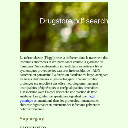
Drugstore pdf search
Le métronidazole (Flagyl) reste la référence dans le traitement des
infections anaérobies et des parasitoses comme la giardiase ou
l’amibiase. Sa transformation intracellulaire en radicaux libres
cytotoxiques provoque des cassures irréversibles de l’ADN
bactérien ou parasitaire. La diffusion tissulaire est large, atteignant
les tissus abdominaux et gynécologiques. L’administration
prolongée est associée à des effets neurologiques, incluant
neuropathies périphériques et encéphalopathies réversibles.
L’association avec l’alcool déclenche une réaction de type
antabuse. Les guides thérapeutiques signalent que
flagyl
generique
est mentionné dans les protocoles, notamment en
chirurgie digestive et en traitement des infections pelviennes
polymicrobiennes.
Sup.org.uy
CASO CLÍNICO