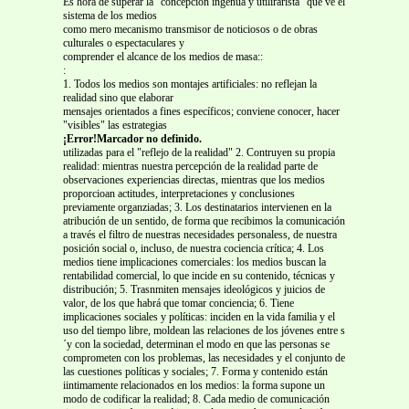
Es hora de superar la "concepción ingenua y utilirarista" que ve el
sistema de los medios
como mero mecanismo transmisor de noticiosos o de obras
culturales o espectaculares y
comprender el alcance de los medios de masa::
:
1. Todos los medios son montajes artificiales: no reflejan la
realidad sino que elaborar
mensajes orientados a fines específicos; conviene conocer, hacer
"visibles" las estrategias
¡Error!Marcador no definido.
utilizadas para el "reflejo de la realidad" 2. Contruyen su propia
realidad: mientras nuestra percepción de la realidad parte de
observaciones experiencias directas, mientras que los medios
proporcioan actitudes, interpretaciones y conclusiones
previamente organziadas; 3. Los destinatarios intervienen en la
atribución de un sentido, de forma que recibimos la comunicación
a través el filtro de nuestras necesidades personaless, de nuestra
posición social o, incluso, de nuestra cociencia crítica; 4. Los
medios tiene implicaciones comerciales: los medios buscan la
rentabilidad comercial, lo que incide en su contenido, técnicas y
distribución; 5. Trasnmiten mensajes ideológicos y juicios de
valor, de los que habrá que tomar conciencia; 6. Tiene
implicaciones sociales y políticas: inciden en la vida familia y el
uso del tiempo libre, moldean las relaciones de los jóvenes entre s
´y con la sociedad, determinan el modo en que las personas se
comprometen con los problemas, las necesidades y el conjunto de
las cuestiones políticas y sociales; 7. Forma y contenido están
iintimamente relacionados en los medios: la forma supone un
modo de codificar la realidad; 8. Cada medio de comunicación