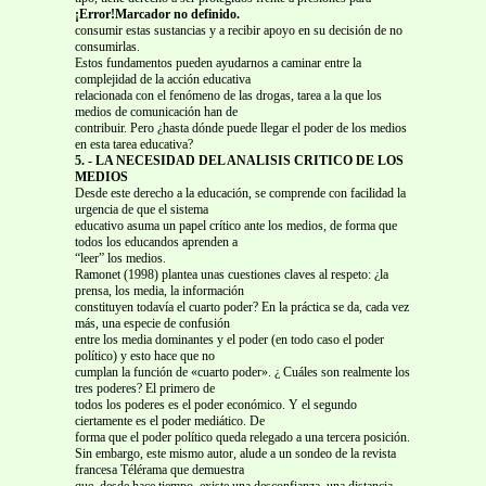
¡Error!Marcador no definido.
consumir estas sustancias y a recibir apoyo en su decisión de no
consumirlas.
Estos fundamentos pueden ayudarnos a caminar entre la
complejidad de la acción educativa
relacionada con el fenómeno de las drogas, tarea a la que los
medios de comunicación han de
contribuir. Pero ¿hasta dónde puede llegar el poder de los medios
en esta tarea educativa?
5. - LA NECESIDAD DEL ANALISIS CRITICO DE LOS
MEDIOS
Desde este derecho a la educación, se comprende con facilidad la
urgencia de que el sistema
educativo asuma un papel crítico ante los medios, de forma que
todos los educandos aprenden a
“leer” los medios.
Ramonet (1998) plantea unas cuestiones claves al respeto: ¿la
prensa, los media, la información
constituyen todavía el cuarto poder? En la práctica se da, cada vez
más, una especie de confusión
entre los media dominantes y el poder (en todo caso el poder
político) y esto hace que no
cumplan la función de «cuarto poder». ¿ Cuáles son realmente los
tres poderes? El primero de
todos los poderes es el poder económico. Y el segundo
ciertamente es el poder mediático. De
forma que el poder político queda relegado a una tercera posición.
Sin embargo, este mismo autor, alude a un sondeo de la revista
francesa Télérama que demuestra
que, desde hace tiempo, existe una desconfianza, una distancia