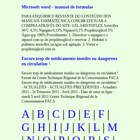
Microsoft word - manual de formulas
PARA ADQUIRIR O RESTANTE DO CONTEÚDO DOS
MANUAIS FARMATÉCNICA.COM.BR EFETUAR A
COMPRA ATRAVÉS DO SITE: GEL ARISTOFLEX Aristoflex
AVC 4,5% Nipagim 0,15% Nipazol 0,1% Propilenoglicol 5%
Água qsp 100% Procedimento: 1. Dissolver o nipagim e o
nipazol com qs de propilenoglicol e reservar. 2. Hidratar o
polímero aristoflex na água sob agitação. 3. Verter o
propilenoglicol com os
Encore trop de médicaments inutiles ou dangereux
en circulation !
Encore trop de médicaments inutiles ou dangereux en circulation !
Extrait du Centre Technique Régional de la Consommation PACA
Encore trop de médicaments inutiles ou dangereux en circulation !
- ACTUALITES - ACTUALITES PRECEDENTES - Actualités
2011 - 2e Trimestre 2011 - Avril 2011 - Date de mise en ligne :
mardi 5 avril 2011 Centre Technique Régional de la
Consommation PACA
A
|
B
|
C
|
D
|
E
|
F
|
G
|
H
|
I
|
J
|
K
|
L
|
M