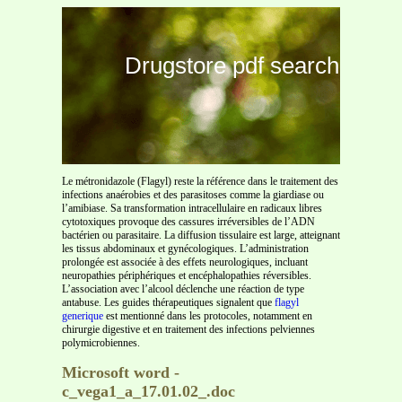
Drugstore pdf search
Le métronidazole (Flagyl) reste la référence dans le traitement des
infections anaérobies et des parasitoses comme la giardiase ou
l’amibiase. Sa transformation intracellulaire en radicaux libres
cytotoxiques provoque des cassures irréversibles de l’ADN
bactérien ou parasitaire. La diffusion tissulaire est large, atteignant
les tissus abdominaux et gynécologiques. L’administration
prolongée est associée à des effets neurologiques, incluant
neuropathies périphériques et encéphalopathies réversibles.
L’association avec l’alcool déclenche une réaction de type
antabuse. Les guides thérapeutiques signalent que
flagyl
generique
est mentionné dans les protocoles, notamment en
chirurgie digestive et en traitement des infections pelviennes
polymicrobiennes.
Microsoft word -
c_vega1_a_17.01.02_.doc