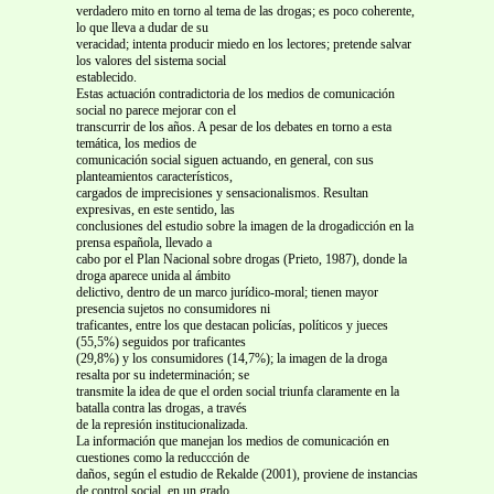
verdadero mito en torno al tema de las drogas; es poco coherente,
lo que lleva a dudar de su
veracidad; intenta producir miedo en los lectores; pretende salvar
los valores del sistema social
establecido.
Estas actuación contradictoria de los medios de comunicación
social no parece mejorar con el
transcurrir de los años. A pesar de los debates en torno a esta
temática, los medios de
comunicación social siguen actuando, en general, con sus
planteamientos característicos,
cargados de imprecisiones y sensacionalismos. Resultan
expresivas, en este sentido, las
conclusiones del estudio sobre la imagen de la drogadicción en la
prensa española, llevado a
cabo por el Plan Nacional sobre drogas (Prieto, 1987), donde la
droga aparece unida al ámbito
delictivo, dentro de un marco jurídico-moral; tienen mayor
presencia sujetos no consumidores ni
traficantes, entre los que destacan policías, políticos y jueces
(55,5%) seguidos por traficantes
(29,8%) y los consumidores (14,7%); la imagen de la droga
resalta por su indeterminación; se
transmite la idea de que el orden social triunfa claramente en la
batalla contra las drogas, a través
de la represión institucionalizada.
La información que manejan los medios de comunicación en
cuestiones como la reduccción de
daños, según el estudio de Rekalde (2001), proviene de instancias
de control social, en un grado