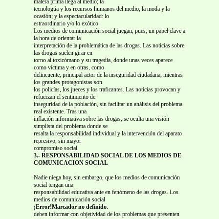
matera prima llega al medio; la
tecnologúa y los recursos humanos del medio; la moda y la
ocasión; y la espectacularidad: lo
estraordinario y/o lo exótico
Los medios de comunicación social juegan, pues, un papel clave a
la hora de orientar la
interpretación de la problemática de las drogas. Las noticias sobre
las drogas suelen girar en
torno al toxicómano y su tragedia, donde unas veces aparece
como víctima y en otras, como
delincuente, principal actor de la inseguridad ciudadana, mientras
los grandes protagonistas son
los policías, los jueces y los traficantes. Las noticias provocan y
refuerzan el sentimiento de
inseguridad de la población, sin facilitar un análisis del problema
real existente. Tras una
inflación informativa sobre las drogas, se oculta una visión
simplista del problema donde se
resalta la responsabilidad individual y la intervención del aparato
represivo, sin mayor
compromiso social.
3.- RESPONSABILIDAD SOCIAL DE LOS MEDIOS DE
COMUNICACION SOCIAL
Nadie niega hoy, sin embargo, que los medios de comunicación
social tengan una
responsabilidad educativa ante en fenómeno de las drogas. Los
medios de comunicación social
¡Error!Marcador no definido.
deben informar con objetividad de los problemas que presenten