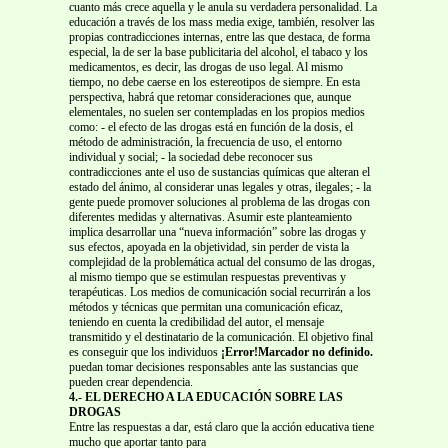
cuanto más crece aquella y le anula su verdadera personalidad. La
educación a través de los mass media exige, también, resolver las
propias contradicciones internas, entre las que destaca, de forma
especial, la de ser la base publicitaria del alcohol, el tabaco y los
medicamentos, es decir, las drogas de uso legal. Al mismo
tiempo, no debe caerse en los estereotipos de siempre. En esta
perspectiva, habrá que retomar consideraciones que, aunque
elementales, no suelen ser contempladas en los propios medios
como: - el efecto de las drogas está en función de la dosis, el
método de administración, la frecuencia de uso, el entorno
individual y social; - la sociedad debe reconocer sus
contradicciones ante el uso de sustancias químicas que alteran el
estado del ánimo, al considerar unas legales y otras, ilegales; - la
gente puede promover soluciones al problema de las drogas con
diferentes medidas y alternativas. Asumir este planteamiento
implica desarrollar una “nueva información” sobre las drogas y
sus efectos, apoyada en la objetividad, sin perder de vista la
complejidad de la problemática actual del consumo de las drogas,
al mismo tiempo que se estimulan respuestas preventivas y
terapéuticas. Los medios de comunicación social recurrirán a los
métodos y técnicas que permitan una comunicación eficaz,
teniendo en cuenta la credibilidad del autor, el mensaje
transmitido y el destinatario de la comunicación. El objetivo final
es conseguir que los individuos
¡Error!Marcador no definido.
puedan tomar decisiones responsables ante las sustancias que
pueden crear dependencia.
4.- EL DERECHO A LA EDUCACIÓN SOBRE LAS
DROGAS
Entre las respuestas a dar, está claro que la acción educativa tiene
mucho que aportar tanto para