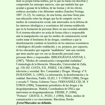
tiene su propia forma estética, por lo que no basta con descifrar y
comprender los mensajes masivos, sino que también hay que
ayudart a gozaar de la belleza, de las formas y de los efectos
estéticos asociados a los diferentes medios (Sanchez Noriega,
1997: 21-22). Se contruye, de esta forma, una base firme para
una educación sobre las drogas que ha de competir con los
medios de comunicación social, más interesados en la defensa de
los intereses ideológicos y económicos del sistema establecido
que en la formación de personas libres en una sociedad saludable.
Si el sistema educativo no actúa de forma crítica y responsable
ante la manipulación con que los medios de comunicación social
suelen tratar el fenómeno de las drogas, contribuye a que la
desinformación contínúe en beneficio de los intereses económicos
e ideológicos del poder establacido, y en, perjuicio, por supuesto,
de los educandos que seguirán “analfabetos” ante una cuestión
que tiene mucho que ver con su desarrollo personal como
personas libres y responsables. BIBLIOGRAFIA ANIYAR, L.
(1987), "Medios de comunicación e inseguridad ciudadana".
Criminología de la liberación. Maracaibo, Universidad de Zulía,
pp. 159-192. COSTA, P.D., PEREZ, J.M.(1989), Droga,
televisión y sociedad. Rev. Comunidad y Drogas. Monogr. nº 8.
DURANDIN, G. (1995), La información, la desinformación y la
realidad. Barcelona, Paidós. ELZO, J. Y OTROS (1996), Drogas
y escuela V. Vitoria, Gobierno Vasco. FERNANDEZ-CID, M. Y
OTROS (1996), Tratamiento periodístico de las drogas y las
drogodependencias. Madrid, Coordinadora de ONGs que
intervienen en drogodependencias. FREIRE, P. (1994),
"Prefacio". GRAVIZ, A., POZO, J. (1994), Niños, medios de
comunicación y su conocimiento. Barcelona, Herder.
¡Error!Marcador no definido.