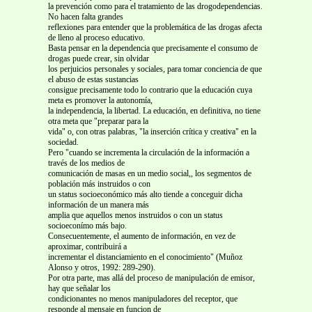
la prevención como para el tratamiento de las drogodependencias.
No hacen falta grandes
reflexiones para entender que la problemática de las drogas afecta
de lleno al proceso educativo.
Basta pensar en la dependencia que precisamente el consumo de
drogas puede crear, sin olvidar
los perjuicios personales y sociales, para tomar conciencia de que
el abuso de estas sustancias
consigue precisamente todo lo contrario que la educación cuya
meta es promover la autonomía,
la independencia, la libertad. La educación, en definitiva, no tiene
otra meta que "preparar para la
vida" o, con otras palabras, "la inserción crítica y creativa" en la
sociedad.
Pero "cuando se incrementa la circulación de la información a
través de los medios de
comunicación de masas en un medio social,, los segmentos de
población más instruidos o con
un status socioeconómico más alto tiende a conceguir dicha
información de un manera más
amplia que aquellos menos instruidos o con un status
socioeconímo más bajo.
Consecuentemente, el aumento de información, en vez de
aproximar, contribuirá a
incrementar el distanciamiento en el conocimiento" (Muñoz
Alonso y otros, 1992: 289-290).
Por otra parte, mas allá del proceso de manipulación de emisor,
hay que señalar los
condicionantes no menos manipuladores del receptor, que
responde al mensaje en funcion de