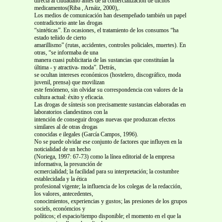
directa al ciudadano antes de la comercialización de dichos
medicamentos(Riba , Arnáiz, 2000),.
Los medios de comunicación han desempeñado también un papel
contradictorio ante las drogas
“sintéticas”. En ocasiones, el tratamiento de los consumos “ha
estado teñido de cierto
amarillismo” (rutas, accidentes, controles policiales, muertes). En
otras, “se informaba de una
manera cuasi publicitaria de las sustancias que constituían la
última - y atractiva- moda”. Detrás,
se ocultan intereses económicos (hostelero, discográfico, moda
juvenil, prensa) que movilizan
este fenómeno, sin olvidar su correspondencia con valores de la
cultura actual: éxito y eficacia.
Las drogas de síntesis son precisamente sustancias elaboradas en
laboratorios clandestinos con la
intención de conseguir drogas nuevas que produzcan efectos
similares al de otras drogas
conocidas e ilegales (García Campos, 1996).
No se puede olvidar ese conjunto de factores que influyen en la
noticialidad de un hecho
(Noriega, 1997: 67-73) como la línea editorial de la empresa
informativa, la presunción de
ocmercialidad; la facilidad para su interpretación; la costumbre
establecidada y la ética
profesional vigente; la influencia de los colegas de la redacción,
los valores, antecedentes,
conocimientos, experiencias y gustos; las presiones de los grupos
sociels, económcios y
políticos; el espacio/tiempo disponible; el momento en el que la