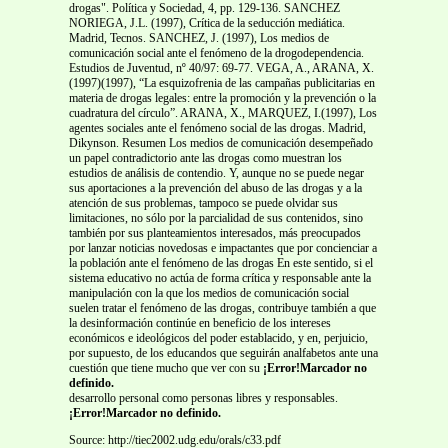
drogas". Política y Sociedad, 4, pp. 129-136. SANCHEZ
NORIEGA, J.L. (1997), Crítica de la seducción mediática.
Madrid, Tecnos. SANCHEZ, J. (1997), Los medios de
comunicación social ante el fenómeno de la drogodependencia.
Estudios de Juventud, nº 40/97: 69-77. VEGA, A., ARANA, X.
(1997)(1997), “La esquizofrenia de las campañas publicitarias en
materia de drogas legales: entre la promoción y la prevención o la
cuadratura del círculo”. ARANA, X., MARQUEZ, I.(1997), Los
agentes sociales ante el fenómeno social de las drogas. Madrid,
Dikynson. Resumen Los medios de comunicación desempeñado
un papel contradictorio ante las drogas como muestran los
estudios de análisis de contendio. Y, aunque no se puede negar
sus aportaciones a la prevención del abuso de las drogas y a la
atención de sus problemas, tampoco se puede olvidar sus
limitaciones, no sólo por la parcialidad de sus contenidos, sino
también por sus planteamientos interesados, más preocupados
por lanzar noticias novedosas e impactantes que por concienciar a
la población ante el fenómeno de las drogas En este sentido, si el
sistema educativo no actúa de forma crítica y responsable ante la
manipulación con la que los medios de comunicación social
suelen tratar el fenómeno de las drogas, contribuye también a que
la desinformación continúe en beneficio de los intereses
económicos e ideológicos del poder establacido, y en, perjuicio,
por supuesto, de los educandos que seguirán analfabetos ante una
cuestión que tiene mucho que ver con su
¡Error!Marcador no
definido.
desarrollo personal como personas libres y responsables.
¡Error!Marcador no definido.
Source: http://tiec2002.udg.edu/orals/c33.pdf