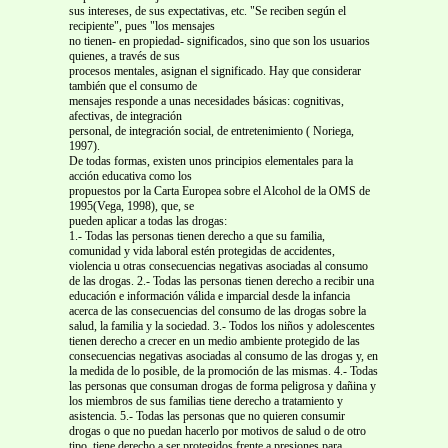
sus intereses, de sus expectativas, etc. "Se reciben según el
recipiente", pues "los mensajes
no tienen- en propiedad- significados, sino que son los usuarios
quienes, a través de sus
procesos mentales, asignan el significado. Hay que considerar
también que el consumo de
mensajes responde a unas necesidades básicas: cognitivas,
afectivas, de integración
personal, de integración social, de entretenimiento ( Noriega,
1997).
De todas formas, existen unos principios elementales para la
acción educativa como los
propuestos por la Carta Europea sobre el Alcohol de la OMS de
1995(Vega, 1998), que, se
pueden aplicar a todas las drogas:
1.- Todas las personas tienen derecho a que su familia,
comunidad y vida laboral estén protegidas de accidentes,
violencia u otras consecuencias negativas asociadas al consumo
de las drogas. 2.- Todas las personas tienen derecho a recibir una
educación e información válida e imparcial desde la infancia
acerca de las consecuencias del consumo de las drogas sobre la
salud, la familia y la sociedad. 3.- Todos los niños y adolescentes
tienen derecho a crecer en un medio ambiente protegido de las
consecuencias negativas asociadas al consumo de las drogas y, en
la medida de lo posible, de la promoción de las mismas. 4.- Todas
las personas que consuman drogas de forma peligrosa y dañina y
los miembros de sus familias tiene derecho a tratamiento y
asistencia. 5.- Todas las personas que no quieren consumir
drogas o que no puedan hacerlo por motivos de salud o de otro
tipo, tiene derecho a ser protegidos frente a presiones para