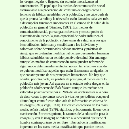
las drogas, legales o ilegales, sin actitudes moralizantes ni
condenatorias. El papel que los medios de comunicación social
alcanza tanto a la prevención del consumo de drogas como al
fomento de hábitos saludables de la población; y no cabe duda de
que la prensa, la radio y la televisión están llamados cada vez más
a desempeñar funciones importantes en el campo de la salud de la
población en general (Sánchez, 1997). Los medios de
comunicación social, por su gran cobertura y escaso poder de
discriminación, tienen la gran capacidad de poder influir en el
conocimiento de la población sobre temas de salud, a la vez que
bien utilizados, informan y sensibilizan a los individuos y
colectivos sobre determinados hábitos nocivos y prácticas de
riesgo que se pretenden modificar, al tiempo que pueden fomentar
hábitos saludables en un sentido positivo de salud. Sin embargo,
aunque los medios de comunicación social pueden reforzar de
algún modo determinadas actitudes, no son tan efectivos cuando
se quieren modificar aquellas que están firmemente arraigadas, lo
que constituye una de sus principales limitaciones. No hay que
olvidar, por otra parte, su pérdida de prestigio, al menos entre lo
población más joven. Así aparece en el estudio sobre drogas en la
población adolescente del País Vasco: aunque los medios son
valorados positivamente por el 28% de los adolescentes a la hora
de decir cosas importantes sobre la vida, los periodistas ocupan el
último lugar como fuente adecuada de información en el tema de
las drogas (9%) (Vega, 1996). Educar en el contexto de los mass
media, señala Taddei (1979), significa, prácticamente, liberar de la
masificación. Por consiguiente, la razones de la educación para la
imagen ( y con la imagen) se reducen a la necesidad que tiene el
hombre contemporáneo de ser libre - libertad de la masificación
imperante en los mass media, masificación que percibe menos