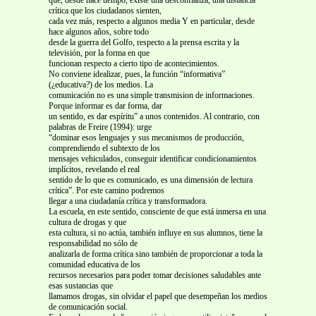
crítica que los ciudadanos sienten,
cada vez más, respecto a algunos media Y en particular, desde
hace algunos años, sobre todo
desde la guerra del Golfo, respecto a la prensa escrita y la
televisión, por la forma en que
funcionan respecto a cierto tipo de acontecimientos.
No conviene idealizar, pues, la función “informativa”
(¿educativa?) de los medios. La
comunicación no es una simple transmision de informaciones.
Porque informar es dar forma, dar
un sentido, es dar espíritu” a unos contenidos. Al contrario, con
palabras de Freire (1994): urge
“dominar esos lenguajes y sus mecanismos de producción,
comprendiendo el subtexto de los
mensajes vehiculados, conseguir identificar condicionamientos
implícitos, revelando el real
sentido de lo que es comunicado, es una dimensión de lectura
crítica”. Por este camino podremos
llegar a una ciudadanía crítica y transformadora.
La escuela, en este sentido, consciente de que está inmersa en una
cultura de drogas y que
esta cultura, si no actúa, también influye en sus alumnos, tiene la
responsabilidad no sólo de
analizarla de forma crítica sino también de proporcionar a toda la
comunidad educativa de los
recursos necesarios para poder tomar decisiones saludables ante
esas sustancias que
llamamos drogas, sin olvidar el papel que desempeñan los medios
de comunicación social.