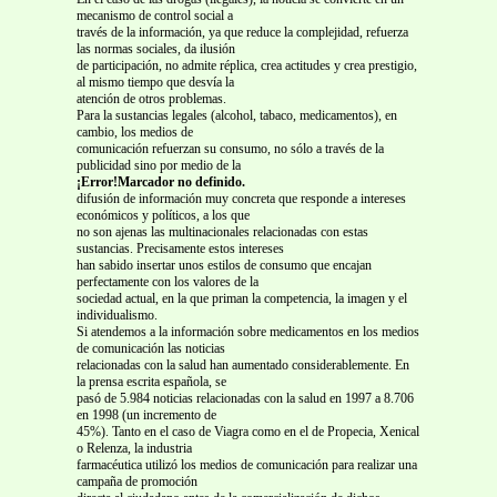
mecanismo de control social a
través de la información, ya que reduce la complejidad, refuerza
las normas sociales, da ilusión
de participación, no admite réplica, crea actitudes y crea prestigio,
al mismo tiempo que desvía la
atención de otros problemas.
Para la sustancias legales (alcohol, tabaco, medicamentos), en
cambio, los medios de
comunicación refuerzan su consumo, no sólo a través de la
publicidad sino por medio de la
¡Error!Marcador no definido.
difusión de información muy concreta que responde a intereses
económicos y políticos, a los que
no son ajenas las multinacionales relacionadas con estas
sustancias. Precisamente estos intereses
han sabido insertar unos estilos de consumo que encajan
perfectamente con los valores de la
sociedad actual, en la que priman la competencia, la imagen y el
individualismo.
Si atendemos a la información sobre medicamentos en los medios
de comunicación las noticias
relacionadas con la salud han aumentado considerablemente. En
la prensa escrita española, se
pasó de 5.984 noticias relacionadas con la salud en 1997 a 8.706
en 1998 (un incremento de
45%). Tanto en el caso de Viagra como en el de Propecia, Xenical
o Relenza, la industria
farmacéutica utilizó los medios de comunicación para realizar una
campaña de promoción