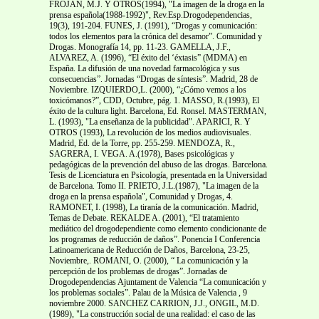
FROJAN, M.J. Y OTROS(1994), "La imagen de la droga en la
prensa española(1988-1992)", Rev.Esp.Drogodependencias,
19(3), 191-204. FUNES, J. (1991), “Drogas y comunicación:
todos los elementos para la crónica del desamor”. Comunidad y
Drogas. Monografía 14, pp. 11-23. GAMELLA, J.F.,
ALVAREZ, A. (1996), “El éxito del ‘éxtasis” (MDMA) en
España. La difusión de una novedad farmacológica y sus
consecuencias”. Jornadas “Drogas de síntesis”. Madrid, 28 de
Noviembre. IZQUIERDO,L. (2000), “¿Cómo vemos a los
toxicómanos?”, CDD, Octubre, pág. 1. MASSO, R.(1993), El
éxito de la cultura light. Barcelona, Ed. Ronsel. MASTERMAN,
L. (1993), "La enseñanza de la publicidad". APARICI, R. Y
OTROS (1993), La revolución de los medios audiovisuales.
Madrid, Ed. de la Torre, pp. 255-259. MENDOZA, R.,
SAGRERA, I. VEGA. A.(1978), Bases psicológicas y
pedagógicas de la prevención del abuso de las drogas. Barcelona.
Tesis de Licenciatura en Psicología, presentada en la Universidad
de Barcelona. Tomo II. PRIETO, J.L.(1987), "La imagen de la
droga en la prensa española", Comunidad y Drogas, 4.
RAMONET, I. (1998), La tiranía de la comunicación. Madrid,
Temas de Debate. REKALDE A. (2001), “El tratamiento
mediático del drogodependiente como elemento condicionante de
los programas de reducción de daños”. Ponencia I Conferencia
Latinoamericana de Reducción de Daños, Barcelona, 23-25,
Noviembre,. ROMANI, O. (2000), “ La comunicación y la
percepción de los problemas de drogas”. Jornadas de
Drogodependencias Ajuntament de Valencia “La comunicación y
los problemas sociales”. Palau de la Música de Valencia , 9
noviembre 2000. SANCHEZ CARRION, J.J., ONGIL, M.D.
(1989), "La construcción social de una realidad: el caso de las