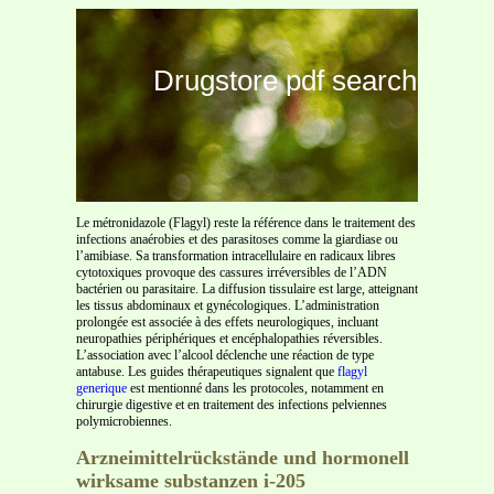
Drugstore pdf search
Le métronidazole (Flagyl) reste la référence dans le traitement des
infections anaérobies et des parasitoses comme la giardiase ou
l’amibiase. Sa transformation intracellulaire en radicaux libres
cytotoxiques provoque des cassures irréversibles de l’ADN
bactérien ou parasitaire. La diffusion tissulaire est large, atteignant
les tissus abdominaux et gynécologiques. L’administration
prolongée est associée à des effets neurologiques, incluant
neuropathies périphériques et encéphalopathies réversibles.
L’association avec l’alcool déclenche une réaction de type
antabuse. Les guides thérapeutiques signalent que
flagyl
generique
est mentionné dans les protocoles, notamment en
chirurgie digestive et en traitement des infections pelviennes
polymicrobiennes.
Arzneimittelrückstände und hormonell
wirksame substanzen i-205