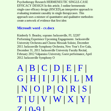
Psychotherapy Research HERMENEUTIC SINGLE-CASE
EFFICACY DESIGN In this article, I outline hermeneutic
single-case efficacy design (HSCED),an interpretive approach to
evaluating treatment causality in single therapycases. This
approach uses a mixture of quantitative and qualitative methodsto
create a network of evidence that first iden
Microsoft word - cv.docx
Kimberly S. Beasley, soprano Jacksonville, FL 32207
Performing Experience Upcoming Engagements: Jacksonville
University Orchestra and Chorus Messiah Soloist, December
2011 Jacksonville Symphony Orchestra, New Year’s Eve Gala,
December 31, 2011 Jacksonville University Faculty Recital,
February 2012 Valparaiso University, Guest performance, April
2012 Jacksonville Symphony O
A
|
B
|
C
|
D
|
E
|
F
|
G
|
H
|
I
|
J
|
K
|
L
|
M
|
N
|
O
|
P
|
Q
|
R
|
S
|
T
|
U
|
V
|
W
|
X
|
Y
|
Z
|
0-9
|