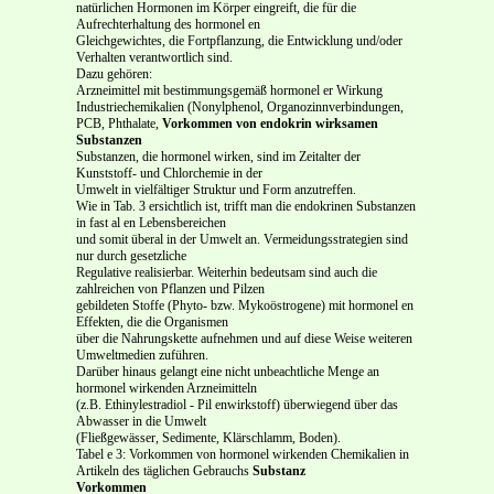
natürlichen Hormonen im Körper eingreift, die für die
Aufrechterhaltung des hormonel en
Gleichgewichtes, die Fortpflanzung, die Entwicklung und/oder
Verhalten verantwortlich sind.
Dazu gehören:
Arzneimittel mit bestimmungsgemäß hormonel er Wirkung
Industriechemikalien (Nonylphenol, Organozinnverbindungen,
PCB, Phthalate,
Vorkommen von endokrin wirksamen
Substanzen
Substanzen, die hormonel wirken, sind im Zeitalter der
Kunststoff- und Chlorchemie in der
Umwelt in vielfältiger Struktur und Form anzutreffen.
Wie in Tab. 3 ersichtlich ist, trifft man die endokrinen Substanzen
in fast al en Lebensbereichen
und somit überal in der Umwelt an. Vermeidungsstrategien sind
nur durch gesetzliche
Regulative realisierbar. Weiterhin bedeutsam sind auch die
zahlreichen von Pflanzen und Pilzen
gebildeten Stoffe (Phyto- bzw. Mykoöstrogene) mit hormonel en
Effekten, die die Organismen
über die Nahrungskette aufnehmen und auf diese Weise weiteren
Umweltmedien zuführen.
Darüber hinaus gelangt eine nicht unbeachtliche Menge an
hormonel wirkenden Arzneimitteln
(z.B. Ethinylestradiol - Pil enwirkstoff) überwiegend über das
Abwasser in die Umwelt
(Fließgewässer, Sedimente, Klärschlamm, Boden).
Tabel e 3: Vorkommen von hormonel wirkenden Chemikalien in
Artikeln des täglichen Gebrauchs
Substanz
Vorkommen