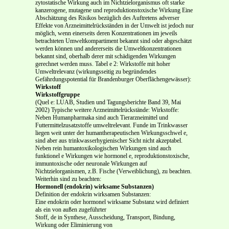
zytostatische Wirkung auch im Nichtzielorganismus oft starke
kanzerogene, mutagene und reproduktionstoxische Wirkung Eine
Abschätzung des Risikos bezüglich des Auftretens adverser
Effekte von Arzneimittelrückständen in der Umwelt ist jedoch nur
möglich, wenn einerseits deren Konzentrationen im jeweils
betrachteten Umweltkompartiment bekannt sind oder abgeschätzt
werden können und andererseits die Umweltkonzentrationen
bekannt sind, oberhalb derer mit schädigenden Wirkungen
gerechnet werden muss. Tabel e 2: Wirkstoffe mit hoher
Umweltrelevanz (wirkungsseitig zu begründendes
Gefährdungspotential für Brandenburger Oberflächengewässer):
Wirkstoff
Wirkstoffgruppe
(Quel e: LUAB, Studien und Tagungsberichte Band 39, Mai
2002) Typische weitere Arzneimittelrückstände: Wirkstoffe:
Neben Humanpharmaka sind auch Tierarzneimittel und
Futtermittelzusatzstoffe umweltrelevant. Funde im Trinkwasser
liegen weit unter der humantherapeutischen Wirkungsschwel e,
sind aber aus trinkwasserhygienischer Sicht nicht akzeptabel.
Neben rein humantoxikologischen Wirkungen sind auch
funktionel e Wirkungen wie hormonel e, reproduktionstoxische,
immuntoxische oder neuronale Wirkungen auf
Nichtzielorganismen, z.B. Fische (Verweiblichung), zu beachten.
Weiterhin sind zu beachten:
Hormonell (endokrin) wirksame Substanzen)
Definition der endokrin wirksamen Substanzen:
Eine endokrin oder hormonel wirksame Substanz wird definiert
als ein von außen zugeführter
Stoff, de in Synthese, Ausscheidung, Transport, Bindung,
Wirkung oder Eliminierung von