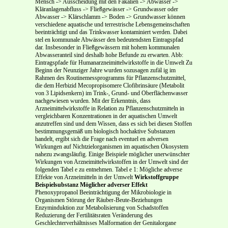
Mensch -> Ausscheidung mit den Fäkalien -> Abwasser ->
Kläranlagenabfluss -> Fließgewässer -> Grundwasser oder
Abwasser -> Klärschlamm -> Boden -> Grundwasser können
verschiedene aquatische und terrestrische Lebensgemeinschaften
beeinträchtigt und das Trinkwasser kontaminiert werden. Dabei
stel en kommunale Abwässer den bedeutendsten Eintragspfad
dar. Insbesonder in Fließgewässern mit hohem kommunalen
Abwasseranteil sind deshalb hohe Befunde zu erwarten. Abb:
Eintragspfade für Humanarzneimittelwirkstoffe in die Umwelt Zu
Beginn der Neunziger Jahre wurden sozusagen zufäl ig im
Rahmen des Routinemessprogramms für Pflanzenschutzmittel,
die dem Herbizid Mecopropisomere Clofibrinsäure (Metabolit
von 3 Lipidsenkern) im Trink-, Grund- und Oberflächenwasser
nachgewiesen wurden. Mit der Erkenntnis, dass
Arzneimittelwirkstoffe in Relation zu Pflanzenschutzmitteln in
vergleichbaren Konzentrationen in der aquatischen Umwelt
anzutreffen sind und dem Wissen, dass es sich bei diesen Stoffen
bestimmungsgemäß um biologisch hochaktive Substanzen
handelt, ergibt sich die Frage nach eventuel en adversen
Wirkungen auf Nichtzielorganismen im aquatischen Ökosystem
nahezu zwangsläufig. Einige Beispiele möglicher unerwünschter
Wirkungen von Arzneimittelwirkstoffen in der Umwelt sind der
folgenden Tabel e zu entnehmen. Tabel e 1: Mögliche adverse
Effekte von Arzneimitteln in der Umwelt
Wirkstoffgruppe
Beispielsubstanz
Möglicher adverser Effekt
Phenoxypropanol Beeinträchtigung der Mikrobiologie in
Organismen Störung der Räuber-Beute-Beziehungen
Enzyminduktion zur Metabolisierung von Schadstoffen
Reduzierung der Fertilitätsraten Veränderung des
Geschlechterverhältnisses Malformation der Genitalorgane