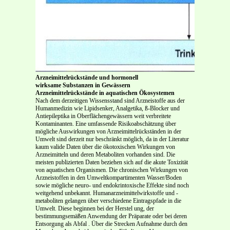
Arzneimittelrückstände und hormonell
wirksame Substanzen in Gewässern
Arzneimittelrückstände in aquatischen Ökosystemen
Nach dem derzeitigen Wissensstand sind Arzneistoffe aus der
Humanmedizin wie Lipidsenker, Analgetika, ß-Blocker und
Antiepileptika in Oberflächengewässern weit verbreitete
Kontaminanten. Eine umfassende Risikoabschätzung über
mögliche Auswirkungen von Arzneimittelrückständen in der
Umwelt sind derzeit nur beschränkt möglich, da in der Literatur
kaum valide Daten über die ökotoxischen Wirkungen von
Arzneimitteln und deren Metaboliten vorhanden sind. Die
meisten publizierten Daten beziehen sich auf die akute Toxizität
von aquatischen Organismen. Die chronischen Wirkungen von
Arzneistoffen in den Umweltkompartimenten Wasser/Boden
sowie mögliche neuro- und endokrintoxische Effekte sind noch
weitgehend unbekannt. Humanarzneimittelwirkstoffe und -
metaboliten gelangen über verschiedene Eintragspfade in die
Umwelt. Diese beginnen bei der Herstel ung, der
bestimmungsemäßen Anwendung der Präparate oder bei deren
Entsorgung als Abfal . Über die Strecken Aufnahme durch den