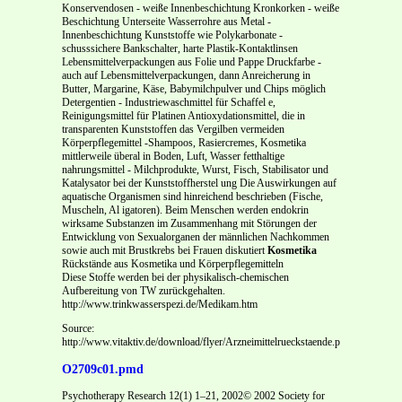
Konservendosen - weiße Innenbeschichtung Kronkorken - weiße
Beschichtung Unterseite Wasserrohre aus Metal -
Innenbeschichtung Kunststoffe wie Polykarbonate -
schusssichere Bankschalter, harte Plastik-Kontaktlinsen
Lebensmittelverpackungen aus Folie und Pappe Druckfarbe -
auch auf Lebensmittelverpackungen, dann Anreicherung in
Butter, Margarine, Käse, Babymilchpulver und Chips möglich
Detergentien - Industriewaschmittel für Schaffel e,
Reinigungsmittel für Platinen Antioxydationsmittel, die in
transparenten Kunststoffen das Vergilben vermeiden
Körperpflegemittel -Shampoos, Rasiercremes, Kosmetika
mittlerweile überal in Boden, Luft, Wasser fetthaltige
nahrungsmittel - Milchprodukte, Wurst, Fisch, Stabilisator und
Katalysator bei der Kunststoffherstel ung Die Auswirkungen auf
aquatische Organismen sind hinreichend beschrieben (Fische,
Muscheln, Al igatoren). Beim Menschen werden endokrin
wirksame Substanzen im Zusammenhang mit Störungen der
Entwicklung von Sexualorganen der männlichen Nachkommen
sowie auch mit Brustkrebs bei Frauen diskutiert
Kosmetika
Rückstände aus Kosmetika und Körperpflegemitteln
Diese Stoffe werden bei der physikalisch-chemischen
Aufbereitung von TW zurückgehalten.
http://www.trinkwasserspezi.de/Medikam.htm
Source:
http://www.vitaktiv.de/download/flyer/Arzneimittelrueckstaende.pdf
O2709c01.pmd
Psychotherapy Research 12(1) 1–21, 2002© 2002 Society for