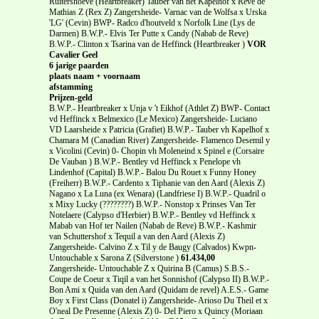
Ruitershoeve (Heartbreaker) Tauber van het Kapelhof x Reve de
Mathias Z (Rex Z) Zangersheide- Varnac van de Wolfsa x Urska
'LG' (Cevin) BWP- Radco d'houtveld x Norfolk Line (Lys de
Darmen) B.W.P.- Elvis Ter Putte x Candy (Nabab de Reve)
B.W.P.- Clinton x Tsarina van de Heffinck (Heartbreaker )
VOR
Cavalier Geel
6 jarige paarden
plaats naam + voornaam
afstamming
Prijzen-geld
B.W.P.- Heartbreaker x Unja v 't Eikhof (Athlet Z) BWP- Contact
vd Heffinck x Belmexico (Le Mexico) Zangersheide- Luciano
VD Laarsheide x Patricia (Grafiet) B.W.P.- Tauber vh Kapelhof x
Chamara M (Canadian River) Zangersheide- Flamenco Desemil y
x Vicolini (Cevin) 0- Chopin vh Moleneind x Spinel e (Corsaire
De Vauban ) B.W.P.- Bentley vd Heffinck x Penelope vh
Lindenhof (Capital) B.W.P.- Balou Du Rouet x Funny Honey
(Freiherr) B.W.P.- Cardento x Tiphanie van den Aard (Alexis Z)
Nagano x La Luna (ex Wenara) (Landfriese I) B.W.P.- Quadril o
x Mixy Lucky (????????) B.W.P.- Nonstop x Prinses Van Ter
Notelaere (Calypso d'Herbier) B.W.P.- Bentley vd Heffinck x
Mabab van Hof ter Nailen (Nabab de Reve) B.W.P.- Kashmir
van Schuttershof x Tequil a van den Aard (Alexis Z)
Zangersheide- Calvino Z x Til y de Baugy (Calvados) Kwpn-
Untouchable x Sarona Z (Silverstone )
61.434,00
Zangersheide- Untouchable Z x Quirina B (Camus) S.B.S.-
Coupe de Coeur x Tiqil a van het Sonnishof (Calypso II) B.W.P.-
Bon Ami x Quida van den Aard (Quidam de revel) A.E.S.- Game
Boy x First Class (Donatel i) Zangersheide- Arioso Du Theil et x
O'neal De Presenne (Alexis Z) 0- Del Piero x Quincy (Moriaan