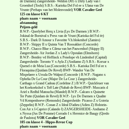
de Darmen) Zangersheide- Weldon D05 x Dirty Lady van t
Groenhof (Toshi) S.B.S.- Karioka Del Fol ee x Ulana van De
Vrunte (Perhaps van het Molenvondel)
VOR Cavalier Geel
125 cm klasse 6 KT
plaats naam + voornaam
afstamming
Prijzen-geld
B.W.P.- Querlybet Herq x Livia (Lys De Darmen ) B.W.P.-
Jokinal de Bornival x Press van de Vrunt (Karioka del Fol ée)
S.B.S.- Dark D Amour x Favoritte V.h.blokenhof (Zamiro)
B.W.P.- Skippy II x Quinta Van T Roosakker (Concorde)
B.W.P.- Chacco Blue x Cilena van het Pauwenhof (Skippy II)
Zangersheide- Air Jordan Z x Lady's Opstalan (Elmshorn)
B.W.P.- Bentley vd Heffinck x Penelope vh Lindenhof (Capital)
Zangersheide- Toronto V x Ayla Z (Andiamo Z) S.B.S.- Korsar x
Quenel e de Meia Lua (Concorde) S.B.S.- Karioka Del Fol ee x
Floraquina (Quidam De Revel) BWP- Wandor Van De
Mispelaere x Ursula De Walput (Concorde ) B.W.P.- Nagano x
Ophelia De La Cour (Major De La Cour ) Zangersheide-
Carthago x Grand Cadeau (Cordelme Z ) B.W.P.- Quickfeuer van
het Koekoekshof x To0 Late (Nabab de Reve) BWP- Muscaris d
Ariel x Redhil Matoucha (Mandel) B.W.P.- Calcaro x Quinette
Ter Putte (Quidam de Revel) B.W.P.- Lys De Darmen x Qualite
Vd Kempenhoeve (Remondo) Zangersheide- Picasso Z x Gsteria
(Zeppelin) B.W.P.- Conan Z x Ideal D'adieu (Adieu Z) Holstein-
Con Air x I-Caprice (Calando I) ZANGERSHEIDE- Andiamo Z
x Nyssa (Jus De Pomme) Corrado I x Herenice de Baugy (Qredo
de Paulstra)
VOR Cavalier Geel
105 cm klasse 4 - Hippo-Revue Cup
plaats naam + voornaam