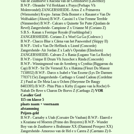
van de Zuuthoeve x Racoda van de Grenshoeve (Lawrence)
B.W.P.- Oleander Vd Herkkant x Praya (Perhaps Vh
Molenvondel) ZANGERSHEIDE- Artos Z x Primavera
(Wiensender) Kwpn- Jarnac Dela Bonnet e x Rasanet e Van De
Wolfsakker (Ahorn) B.W.P.- Cassini I x Une Femme Terrible
(Nimmerdor) B.W.P.- Calcaro x Quinette Ter Putte (Quidam de
Revel) Zangersheide- Campione Z x Urianne M (Coriano Z)
S.B.S.- Kanan x Feerique Royale (Fruehlingsbal )
ZANGERSHEIDE- Coriano Z x Woef Ga Ga (Codexco )
B.W.P.- Chacco Blue x Cilena van het Pauwenhof (Skippy II)
B.W.P.- Utril o Van De Heffinck x Liomf (Concorde)
Zangersheide- Air Jordan Z x Lady's Opstalan (Elmshorn)
ZANGERSHEIDE- Calvaro Z x Rania (Lugano Van La Roche)
B.W.P.- Unique II Drum Vh Juxschot x Rinda (Concorde)
B.W.P.- Winningmood van de Arenberg x Cynthia (Biggareau du
Cap) B.W.P.- Sir De Verneuil Xx x Hakima (Fleuri Du Manoir
7150932) B.W.P.- Darco x Isabel e Van Essene (Lys De Darmen
77037115e) Zangersheide- Carthago x Grand Cadeau (Cordelme
Z ) Pauil ac De Meia Lua x Ochen (Sheyenne De Baugy
8403395) B.W.P.- Phin Phin x Kirby (Lugano van la Roche) 0-
Nabab De Reve x Charon De Borvo Z (Carthago Z)
VOR
Cavalier Geel
115 cm klasse 5
plaats naam + voornaam
afstamming
Prijzen-geld
B.W.P.- Carnaby x Utah (Corsaire De Vauban) B.W.P.- Elanvil e
x Kraziana vd Moeren (Primo des Bruyeres) B.W.P.- Wunder
Boy van de Zuuthoeve x Brahmane XX (Diamond Prospect XX)
Zangersheide- Amoroso van de Hel e x Carera Z (Caretano Z) 0-