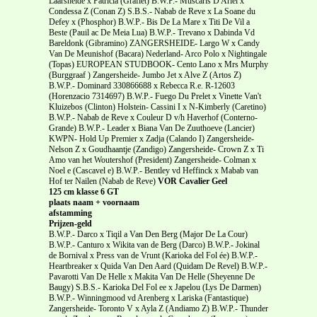
Laarsheide x Patricia (Grafiet) B.W.P.- Muscaris D Ariel x
Condessa Z (Conan Z) S.B.S.- Nabab de Reve x La Soane du
Defey x (Phosphor) B.W.P.- Bis De La Mare x Titi De Vil a
Beste (Pauil ac De Meia Lua) B.W.P.- Trevano x Dabinda Vd
Bareldonk (Gibramino) ZANGERSHEIDE- Largo W x Candy
Van De Meunishof (Bacara) Nederland- Arco Polo x Nightingale
(Topas) EUROPEAN STUDBOOK- Cento Lano x Mrs Murphy
(Burggraaf ) Zangersheide- Jumbo Jet x Alve Z (Artos Z)
B.W.P.- Dominard 330866688 x Rebecca R.e. R-12603
(Horenzacio 7314697) B.W.P.- Fuego Du Prelet x Vinette Van't
Kluizebos (Clinton) Holstein- Cassini I x N-Kimberly (Caretino)
B.W.P.- Nabab de Reve x Couleur D v/h Haverhof (Conterno-
Grande) B.W.P.- Leader x Biana Van De Zuuthoeve (Lancier)
KWPN- Hold Up Premier x Zadja (Calando I) Zangersheide-
Nelson Z x Goudhaantje (Zandigo) Zangersheide- Crown Z x Ti
Amo van het Woutershof (President) Zangersheide- Colman x
Noel e (Cascavel e) B.W.P.- Bentley vd Heffinck x Mabab van
Hof ter Nailen (Nabab de Reve)
VOR Cavalier Geel
125 cm klasse 6 GT
plaats naam + voornaam
afstamming
Prijzen-geld
B.W.P.- Darco x Tiqil a Van Den Berg (Major De La Cour)
B.W.P.- Canturo x Wikita van de Berg (Darco) B.W.P.- Jokinal
de Bornival x Press van de Vrunt (Karioka del Fol ée) B.W.P.-
Heartbreaker x Quida Van Den Aard (Quidam De Revel) B.W.P.-
Pavarotti Van De Helle x Makita Van De Helle (Sheyenne De
Baugy) S.B.S.- Karioka Del Fol ee x Japelou (Lys De Darmen)
B.W.P.- Winningmood vd Arenberg x Lariska (Fantastique)
Zangersheide- Toronto V x Ayla Z (Andiamo Z) B.W.P.- Thunder