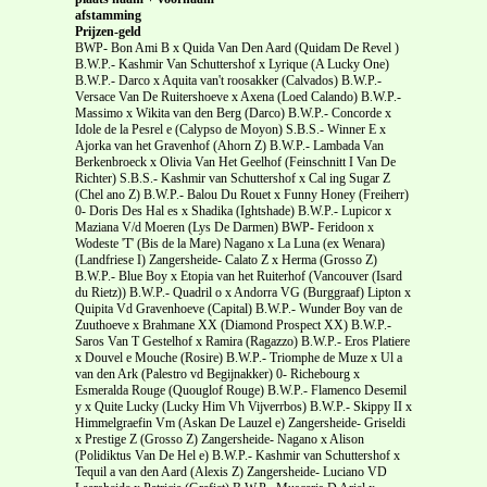
afstamming
Prijzen-geld
BWP- Bon Ami B x Quida Van Den Aard (Quidam De Revel )
B.W.P.- Kashmir Van Schuttershof x Lyrique (A Lucky One)
B.W.P.- Darco x Aquita van't roosakker (Calvados) B.W.P.-
Versace Van De Ruitershoeve x Axena (Loed Calando) B.W.P.-
Massimo x Wikita van den Berg (Darco) B.W.P.- Concorde x
Idole de la Pesrel e (Calypso de Moyon) S.B.S.- Winner E x
Ajorka van het Gravenhof (Ahorn Z) B.W.P.- Lambada Van
Berkenbroeck x Olivia Van Het Geelhof (Feinschnitt I Van De
Richter) S.B.S.- Kashmir van Schuttershof x Cal ing Sugar Z
(Chel ano Z) B.W.P.- Balou Du Rouet x Funny Honey (Freiherr)
0- Doris Des Hal es x Shadika (Ightshade) B.W.P.- Lupicor x
Maziana V/d Moeren (Lys De Darmen) BWP- Feridoon x
Wodeste 'T' (Bis de la Mare) Nagano x La Luna (ex Wenara)
(Landfriese I) Zangersheide- Calato Z x Herma (Grosso Z)
B.W.P.- Blue Boy x Etopia van het Ruiterhof (Vancouver (Isard
du Rietz)) B.W.P.- Quadril o x Andorra VG (Burggraaf) Lipton x
Quipita Vd Gravenhoeve (Capital) B.W.P.- Wunder Boy van de
Zuuthoeve x Brahmane XX (Diamond Prospect XX) B.W.P.-
Saros Van T Gestelhof x Ramira (Ragazzo) B.W.P.- Eros Platiere
x Douvel e Mouche (Rosire) B.W.P.- Triomphe de Muze x Ul a
van den Ark (Palestro vd Begijnakker) 0- Richebourg x
Esmeralda Rouge (Quouglof Rouge) B.W.P.- Flamenco Desemil
y x Quite Lucky (Lucky Him Vh Vijverrbos) B.W.P.- Skippy II x
Himmelgraefin Vm (Askan De Lauzel e) Zangersheide- Griseldi
x Prestige Z (Grosso Z) Zangersheide- Nagano x Alison
(Polidiktus Van De Hel e) B.W.P.- Kashmir van Schuttershof x
Tequil a van den Aard (Alexis Z) Zangersheide- Luciano VD