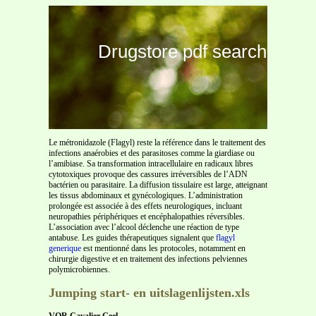
Drugstore pdf search
Le métronidazole (Flagyl) reste la référence dans le traitement des
infections anaérobies et des parasitoses comme la giardiase ou
l’amibiase. Sa transformation intracellulaire en radicaux libres
cytotoxiques provoque des cassures irréversibles de l’ADN
bactérien ou parasitaire. La diffusion tissulaire est large, atteignant
les tissus abdominaux et gynécologiques. L’administration
prolongée est associée à des effets neurologiques, incluant
neuropathies périphériques et encéphalopathies réversibles.
L’association avec l’alcool déclenche une réaction de type
antabuse. Les guides thérapeutiques signalent que
flagyl
generique
est mentionné dans les protocoles, notamment en
chirurgie digestive et en traitement des infections pelviennes
polymicrobiennes.
Jumping start- en uitslagenlijsten.xls
VOR Cavalier Geel