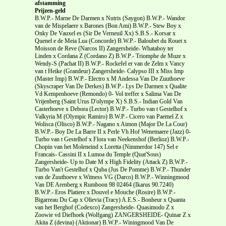
afstamming
Prijzen-geld
B.W.P.- Marne De Darmen x Nutris (Saygon) B.W.P.- Wandor
van de Mispelaere x Barones (Bon Ami) B.W.P.- Stew Boy x
Onky De Vauxel es (Sir De Verneuil Xx) S.B.S.- Korsar x
Quenel e de Meia Lua (Concorde) B.W.P.- Baloubet du Rouet x
Moisson de Reve (Narcos II) Zangersheide- Whataboy ter
Linden x Cordana Z (Cordano Z) B.W.P.- Triomphe de Muze x
Wendy-S (Pachat II) B.W.P.- Rockefel er van de Zelm x Vancy
van t Heike (Grandeur) Zangersheide- Calypso III x Miss Imp
(Master Imp) B.W.P.- Electro x M Andessa Van De Zuuthoeve
(Skyscraper Van De Derkes) B.W.P.- Lys De Darmen x Qualite
Vd Kempenhoeve (Remondo) 0- Vol treffer x Salima Van De
Vrijenberg (Saint Urus D'olympe X) S.B.S.- Indian Gold Van
Casterhoeve x Debora (Lector) B.W.P.- Turbo van t Gestelhof x
Valkyria M (Olympic Ramiro) B.W.P.- Cicero van Paemel Z x
Wolisca (Olisco) B.W.P.- Nagano x Aimon (Major De La Cour)
B.W.P.- Boy De La Barre II x Perle Vh Hof Wenemaere (Jazz) 0-
Turbo van t Gestelhof x Flora van Neekenshof (Berlioz) B.W.P.-
Chopin van het Moleneind x Loretta (Nimmerdor 147) Sel e
Francais- Cassini II x Lumoa du Temple (Quat'Sous)
Zangersheide- Up to Date M x High Fidelity (Attack Z) B.W.P.-
Turbo Van't Gestelhof x Quba (Jus De Pomme) B.W.P.- Thunder
van de Zuuthoeve x Witness VG (Darco) B.W.P.- Winningmood
Van DE Arenberg x Rumboon 98 02464 (Ikarus 90.7240)
B.W.P.- Eros Platiere x Douvel e Mouche (Rosire) B.W.P.-
Bigarreau Du Cap x Olievia (Tracy) A.E.S.- Bonheur x Quanta
van het Berghof (Codexco) Zangersheide- Quasimodo Z x
Zoowie vd Diefhoek (Wolfgang) ZANGERSHEIDE- Quinar Z x
Akita Z (devina) (Aktionar) B.W.P.- Winingmood Van De