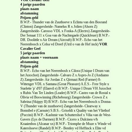
4 jarige paarden
plaats naam
afstamming
Prijzen-geld
B.W.P.- Thunder van de Zuuthoeve x Eclinta van den Bosrand
(Clinton) Zangersheide- Namelus R x Jolien (Ahorn Z)
Zangersheide- Carosso VDL x Fonka-A (Electro) Zangersheide-
Der Senaat 111 x Goa van de Nachtegaele (Quickfeuer) B.W.P.-
DR. Doolittle x Air Dream (Aircraft) B.W.P.- Echo van het
Neerenbosch x Celsa vd Dreef (Utril o van de Hef inck)
VOR
Cavalier Geel
5 jarige paarden
plaats naam + voornaam
afstamming
Prijzen-geld
B.W.P.- Echo van het Neerenbosh x Cilora (Unique I Drum van
het Juxschot) Zangersheide- Calvaro Z x Aspro-Jo Z (Andiamo
Z) Zangersheide- Air Jordan Z x Qirmazi Red (Farmer) 0-
Wittenger VDL x Santana (Great Pleasure) A.E.S.- Free Style x
Starlette 'p' d'07 (Elanvil e) B.W.P.- Unique I Drum VH Juxschot
x Rubis Van Ter Linden (Leader) B.W.P.- Castro van de Rostal x
Olivia vd Boswinning (Richebourg) Zangersheide- Crown Z x
Sabrina (Skippy II) B.W.P.- Echo van het Neerenbosch x Donna-
V (Thunder van de zuuthoeve) Zangersheide- Clearway x
Bonnibel e (Carnute) S.B.S.- Griseldi x Quality van het Vliethof
(Puccini) B.W.P.- Kashmir van Schuttershof x Vilia van de West-
Gavers (Lys de Darmen) B.W.P.- Cicero x Dulcinea v/h
Kraaienbos (Alcanar xx) B.W.P.- Triomphe de Muze x Winde vd
Katershoeve (Randel) B.W.P.- Bentley vd Heffinck x Elite vd