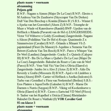
plaats naam + voornaam
afstamming
Prijzen-geld
B.W.P.- Nagano x Aimon (Major De La Cour) B.W.P.- Electro x
M Andessa Van De Zuuthoeve (Skyscraper Van De Derkes)
Dulf Van Den Bisschop x Kranita (Elmero B ) S.B.S.- Winner E
x Ajorka van het Gravenhof (Ahorn Z) B.W.P.- Triomphe de
Muze x Winde vd Katershoeve (Randel) BWP- Upsilon van de
Heffinck x Rilanda (Pavarotti van de Hel e) ZANGERSHEIDE-
Victor Vd Withoeve x Goldy (Goodman) Zangersheide- Nagano
x Alison (Polidiktus Van De Hel e) Kwpn- Quasimodo Z x
Simmertwirre (Cavalier) B.W.P.- Orlando x Minaert Vh Z-
pajottenland (Fleuri Du Manoir) 0- Aquilino x Nemezia Van De
Beivert (Godwin Van Ten Bosch) B.W.P.- Parco x Whisper Van
De Werf (Landino) Zangersheide- Cracky Z x Quinsly (Calypso
III) B.W.P.- Bis De La Mare x Quibel e De La Cour (Major De
La Cour) Zangersheide- Baloubet du Rouet x Cato van de Werf
(Parco) B.W.P.- Vene Vidi Vici Van Orti x Olivia (Elanvil e)
Zangersheide- Jumbo Jet x Alve Z (Artos Z) B.W.P.- Aldo Du
Reverdy x Grafin (Missouris II) B.W.P.- Apol o vh Lindebos x
Inieta (Ahorn) BWP- Cartier vd Heffinck x Anelka (Indcotro) 0-
Turbo van t Gestelhof x Flora van Neekenshof (Berlioz) S.B.S.-
Eros Platiere x JuponTrefle (Galoubet A) B.W.P.- Marne De
Darmen x Nutris (Saygon) B.W.P.- Viking vd Kwekenhoeve x
Olivia (Elanvil e) B.W.P.- Cicero x Eartwind VD Werf (PArco)
0- Tauber van het Kapelhof x Otricia (Climax) Rheinlander-
Baloubet De Rouet x Waithaki (0)
VOR Cavalier Geel
95 cm klasse 3
plaats naam + voornaam
afstamming