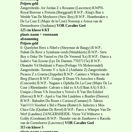
Prijzen-geld
Zangersheide- Air Jordan Z x Roxanne (Lawrence) KWPN-
Royal Bravour x Pretoria (Burggraaf) B.W.P.- King's Ben x
Weelde Van De Meyhoeve (Stew Boy) B.W.P.- Heartbreaker x
De La Cour E (Major de la Cour) Nonstop x Arissa van de
Dennenhoeve (Andiamo)
VOR Cavalier Geel
125 cm klasse 6 KT
plaats naam + voornaam
afstamming
Prijzen-geld
0- Querlybet Hero x Nibel e (Sheyenne de Baugy) B.W.P.-
Nabab De Reve x Symfonie-verdi (Wendekreis) B.W.P.- Stew
Boy x Onky De Vauxel es (Sir De Verneuil Xx) B.W.P.- Darco x
Isabel e Van Essene (Lys De Darmen 77037115e) B.W.P.-
Oleander Vd Herkkant x Praya (Perhaps Vh Molenvondel)
Zangersheide- Toronto V x Ayla Z (Andiamo Z) Zangersheide-
Picasso Z x Gsteria (Zeppelin) B.W.P.- Canturo x Wikita van de
Berg (Darco) B.W.P.- Unique II Drum Vh Juxschot x Rinda
(Concorde) B.W.P.- Nagano x Ophelia De La Cour (Major De La
Cour ) Rheinlander- Calvaro x Idal ys AA (Ulhan AA) S.B.S.-
Unique-i Drum V/h Juxschot x Vrivol e II Van Het Eelshof
(Hercos) B.W.P.- Apol o Van Het Lindebos x Bonfire (Denver)
B.W.P.- Baloubet Du Rouet x Curiosa (Cumano) 0- Talexis
Van\\\\\\\'t Voorhof x Bel e Plume (Rutter) 0- Indoctro x Mos
Chico Ghr (Quidam De Revel) B.W.P.- Parco x Whisper Van De
Werf (Landino) ZANGERSHEIDE- Victor Vd Withoeve x
Goldy (Goodman) B.W.P.- Thunder van de Zuuthoeve x Racoda
van de Grenshoeve (Lawrence)
VOR Cavalier Geel
115 cm klasse 5
plaats naam + voornaam