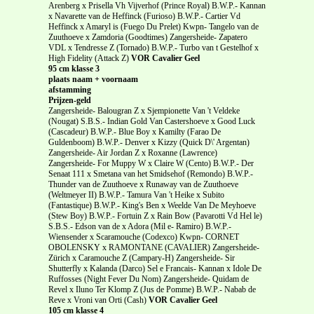
Arenberg x Prisella Vh Vijverhof (Prince Royal) B.W.P.- Kannan
x Navarette van de Heffinck (Furioso) B.W.P.- Cartier Vd
Heffinck x Amaryl is (Fuego Du Prelet) Kwpn- Tangelo van de
Zuuthoeve x Zamdoria (Goodtimes) Zangersheide- Zapatero
VDL x Tendresse Z (Tornado) B.W.P.- Turbo van t Gestelhof x
High Fidelity (Attack Z)
VOR Cavalier Geel
95 cm klasse 3
plaats naam + voornaam
afstamming
Prijzen-geld
Zangersheide- Balougran Z x Sjempionette Van 't Veldeke
(Nougat) S.B.S.- Indian Gold Van Castershoeve x Good Luck
(Cascadeur) B.W.P.- Blue Boy x Kamilty (Farao De
Guldenboom) B.W.P.- Denver x Kizzy (Quick D\' Argentan)
Zangersheide- Air Jordan Z x Roxanne (Lawrence)
Zangersheide- For Muppy W x Claire W (Cento) B.W.P.- Der
Senaat 111 x Smetana van het Smidsehof (Remondo) B.W.P.-
Thunder van de Zuuthoeve x Runaway van de Zuuthoeve
(Weltmeyer II) B.W.P.- Tamura Van 't Heike x Subito
(Fantastique) B.W.P.- King's Ben x Weelde Van De Meyhoeve
(Stew Boy) B.W.P.- Fortuin Z x Rain Bow (Pavarotti Vd Hel le)
S.B.S.- Edson van de x Adora (Mil e- Ramiro) B.W.P.-
Wiensender x Scaramouche (Codexco) Kwpn- CORNET
OBOLENSKY x RAMONTANE (CAVALIER) Zangersheide-
Zürich x Caramouche Z (Campary-H) Zangersheide- Sir
Shutterfly x Kalanda (Darco) Sel e Francais- Kannan x Idole De
Ruffosses (Night Fever Du Nom) Zangersheide- Quidam de
Revel x Iluno Ter Klomp Z (Jus de Pomme) B.W.P.- Nabab de
Reve x Vroni van Orti (Cash)
VOR Cavalier Geel
105 cm klasse 4