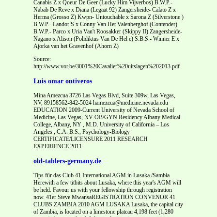
Canabis Z x Qoeur De Geer (Lucky Him Vijverbos) B.W.P.-
Nabab De Reve x Diana (Legaat 92) Zangersheide- Calato Z x
Herma (Grosso Z) Kwpn- Untouchable x Sarona Z (Silverstone )
B.W.P.- Landor S x Conny Van Het Valenberghof (Contender)
B.W.P.- Parco x Uria Van't Roosakker (Skippy II) Zangersheide-
Nagano x Alison (Polidiktus Van De Hel e) S.B.S.- Winner E x
Ajorka van het Gravenhof (Ahorn Z)
Source:
http://www.vor.be/3001%20Cavalier%20uitslagen%202013.pdf
Luis omar ontiveros
Mina Amezcua 3726 Las Vegas Blvd, Suite 309w, Las Vegas,
NV, 89158562-842-5024 hamezcua@medicine.nevada.edu
EDUCATION 2009-Current University of Nevada School of
Medicine, Las Vegas, NV OB/GYN Residency Albany Medical
College, Albany, NY , M.D. University of California – Los
Angeles , C.A. B.S., Psychology-Biology
CERTIFICATE/LICENSURE 2011 RESEARCH
EXPERIENCE 2011-
old-tablers-germany.de
Tips für das Club 41 International AGM in Lusaka /Sambia
Herewith a few titbits about Lusaka, where this year's AGM will
be held. Favour us with your fellowship through registration
now. 41er Steve MwansaREGISTRATION CONVENOR 41
CLUBS ZAMBIA 2010 AGM LUSAKA Lusaka, the capital city
of Zambia, is located on a limestone plateau 4,198 feet (1,280