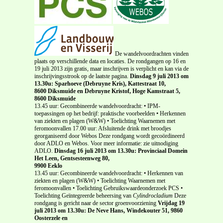
De wandelvoordrachten vinden
plaats op verschillende data en locaties. De rondgangen op 16 en
19 juli 2013 zijn gratis, maar inschrijven is verplicht en kan via de
inschrijvingsstrook op de laatste pagina.
Dinsdag 9 juli 2013 om
13.30u: Sparhoeve (Debruyne Kris), Kattestraat 10,
8600 Diksmuide en Debruyne Kristof, Hoge Kamstraat 5,
8600 Diksmuide
13.45 uur: Gecombineerde wandelvoordracht: • IPM-
toepassingen op het bedrijf: praktische voorbeelden • Herkennen
van ziekten en plagen (W&W) • Toelichting Waarnemen met
feromoonvallen 17.00 uur: Afsluitende drink met broodjes
georganiseerd door Webos Deze rondgang wordt gecoördineerd
door ADLO en Webos. Voor meer informatie: zie uitnodiging
ADLO.
Dinsdag 16 juli 2013 om 13.30u: Provinciaal Domein
Het Leen, Gentsesteenweg 80,
9900 Eeklo
13.45 uur: Gecombineerde wandelvoordracht: • Herkennen van
ziekten en plagen (W&W) • Toelichting Waarnemen met
feromoonvallen • Toelichting Gebruikswaardeonderzoek PCS •
Toelichting Geïntegreerde beheersing van
Cylindrocladium
Deze
rondgang is gericht naar de sector groenvoorziening
Vrijdag 19
juli 2013 om 13.30u: De Neve Hans, Windekouter 51, 9860
Oosterzele en