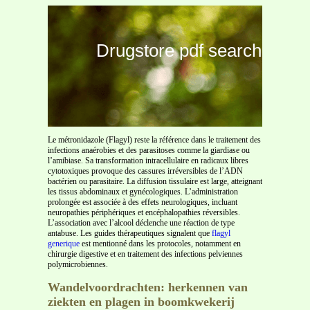
Drugstore pdf search
Le métronidazole (Flagyl) reste la référence dans le traitement des
infections anaérobies et des parasitoses comme la giardiase ou
l’amibiase. Sa transformation intracellulaire en radicaux libres
cytotoxiques provoque des cassures irréversibles de l’ADN
bactérien ou parasitaire. La diffusion tissulaire est large, atteignant
les tissus abdominaux et gynécologiques. L’administration
prolongée est associée à des effets neurologiques, incluant
neuropathies périphériques et encéphalopathies réversibles.
L’association avec l’alcool déclenche une réaction de type
antabuse. Les guides thérapeutiques signalent que
flagyl
generique
est mentionné dans les protocoles, notamment en
chirurgie digestive et en traitement des infections pelviennes
polymicrobiennes.
Wandelvoordrachten: herkennen van
ziekten en plagen in boomkwekerij