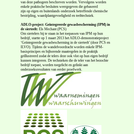
van deze pathogeen beschreven worden. Vervolgens worden
enkele praktische besluiten weergegeven die gebaseerd
zijn op eigen en buitenlands onderzoek betreffende chemische
bestrijding, waardplantgevoeligheid en teelttechniek.
ADLO-project: Geïntegreerde gewasbescherming (IPM) in
de sierteelt:
Els Mechant (PCS)
Om siertelers bij te staan in het toepassen van IPM op hun
bedrijf, startte op 1 maart 2013 het ADLO-demonstratieproject
‘Geïntegreerde gewasbescherming in de sierteelt’ (door PCS en
ILVO). Tijdens de wandelvoordracht worden enkele IPM-
basisprincipes en bijhorende maatregelen in de praktijk
geïllustreerd zodat de telers deze ook vlot op hun eigen bedrijf
kunnen integreren. De technieken die de teler van het bezochte
bedrijf toepast, worden toegelicht en gelinkt aan
onderzoeksresultaten van eerder proefwerk.