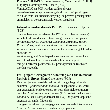
Proeven ADLO-PCS:
Frans Goossens, Yvan Cnudde (ADLO),
Filip Rys, Dominique Van Haecke (PCS)
Vanuit ADLO en PCS worden jaarlijks diverse
gewasbeschermingsproeven aangelegd. De proefopstellingen
m.b.t. onkruid- en insectenbestrijding, de proeven groeiregulatie
en mulchen in de containerteelt worden toegelicht.
Gebruikswaardeonderzoek PCS:
Pieter Goossens, Filip Rys
(PCS)
Sinds enkele jaren worden op het PCS (i.s.m diverse partners)
verschillende soorten en cultivars aangeplant in vergelijkende
sortimentsproeven, waaronder
Geranium, Astrantia, Sedum,
Prunus, Rosa, Echinacea
en
Vinca.
De cultivars worden o.a.
vergeleken naar plantkarakteristieken, toepassingsmogelijkheden
en ziekte- en
vorstgevoeligheid. Voor bepaalde soorten werden de resultaten
van dit onderzoek reeds samengebracht in een rapport
met geïllustreerde plantfiches. De proefopzet en de resultaten
worden toegelicht.
IWT-project: Geïntegreerde beheersing van
Cylindrocladium
buxicola
in
Buxus
:
Bjorn Gehesquière (PCS)
De voorbije jaren werd de teelt van
Buxus
geplaagd door de
schimmel
Cylindrocladium buxicola
. In september 2009 werd
een gezamenlijk onderzoeksproject voor deze ziekte opgestart
door het Proefcentrum voor Sierteelt (PCS) en het Instituut voor
Landbouw- en Visserijonderzoek (ILVO). Dit project loopt eind
augustus ten einde. Tijdens de
rondgang wordt een update gegeven betreffende de internationale
C. buxicola
problematiek en zullen de symptomen