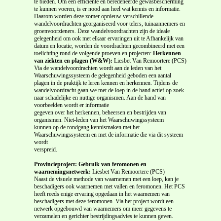
te bieden. Om een efficiënte en beredeneerde gewasbescherming
te kunnen voeren, is er nood aan heel wat kennis en informatie.
Daarom worden deze zomer opnieuw verschillende
wandelvoordrachten georganiseerd voor telers, tuinaannemers en
groenvoorzieners. Deze wandelvoordrachten zijn de ideale
gelegenheid om ook met elkaar ervaringen uit te Afhankelijk van
datum en locatie, worden de voordrachten gecombineerd met een
toelichting rond de volgende proeven en projecten:
Herkennen
van ziekten en plagen (W&W):
Liesbet Van Remoortere (PCS)
Via de wandelvoordrachten wordt aan de leden van het
Waarschuwingssysteem de gelegenheid geboden een aantal
plagen in de praktijk te leren kennen en herkennen. Tijdens de
wandelvoordracht gaan we met de loep in de hand actief op zoek
naar schadelijke en nuttige organismen. Aan de hand van
voorbeelden wordt er informatie
gegeven over het herkennen, beheersen en bestrijden van
organismen. Niet-leden van het Waarschuwingssysteem
kunnen op de rondgang kennismaken met het
Waarschuwingssysteem en met de informatie die via dit systeem
wordt
verspreid.
Provincieproject: Gebruik van feromonen en
waarnemingsnetwerk:
Liesbet Van Remoortere (PCS)
Naast de visuele methode van waarnemen met een loep, kan je
beschadigers ook waarnemen met vallen en feromonen. Het PCS
heeft reeds enige ervaring opgedaan in het waarnemen van
beschadigers met deze feromonen. Via het project wordt een
netwerk opgebouwd van waarnemers om meer gegevens te
verzamelen en gerichter bestrijdingsadvies te kunnen geven.