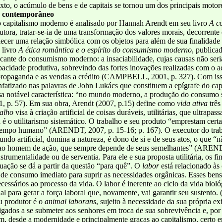
ntexto, o acúmulo de bens e de capitais se tornou um dos principais mo
r contemporâneo
do capitalismo moderno é analisado por Hannah Arendt em seu livro
A c
ora, tratar-se-ia de uma transformação dos valores morais, decorrente 
elecer uma relação simbólica com os objetos para além de sua finalidade
 livro
A ética romântica e o espírito do
consumismo moderno
, publica
cante do consumismo moderno: a insaciabilidade, cujas causas não seri
pacidade produtiva, sobrevindo das fortes inovações realizadas com o a
 propaganda e as vendas a crédito (CAMPBELL, 2001, p. 327). Com is
nfatizado nas palavras de John Lukács que constituem a epígrafe do c
a notável característica: “no mundo moderno, a produção do consumo 
. 57). Em sua obra, Arendt (2007, p.15) define como
vida ativa
trê
alho
visa à criação artificial de coisas duráveis, utilitárias, que ultrap
é o utilitarismo sistemático. O trabalho e seu produto “emprestam certa
o tempo humano” (ARENDT, 2007, p. 15-16; p. 167). O executor do tra
undo artificial, domina a natureza, é dono de si e de seus atos, o que “
m ao homem de ação, que sempre depende de seus semelhantes” (AREND
trumentalidade ou de serventia. Para ele e sua proposta utilitária, os f
ação se dá a partir da questão “para quê”. O
labor
está relacionado às
 de consumo imediato para suprir as necessidades orgânicas. Esses b
essários ao processo da vida. O labor é inerente ao ciclo da vida biológ
al para gerar a força laboral que, novamente, vai garantir seu susten
u produtor é o
animal laborans
, sujeito à necessidade da sua própria 
igados a se submeter aos senhores em troca de sua sobrevivência e, por
m, desde a modernidade e principalmente graças ao capitalismo, certo