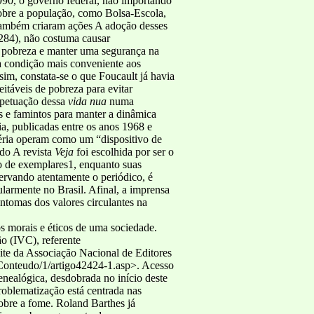
990, o governo federal, não importando
 sobre a população, como Bolsa-Escola,
 também criaram ações A adoção desses
-284), não costuma causar
da pobreza e manter uma segurança na
na condição mais conveniente aos
m, constata-se o que Foucault já havia
itáveis de pobreza para evitar
erpetuação dessa
vida nua
numa
 e famintos para manter a dinâmica
a, publicadas entre os anos 1968 e
séria operam como um “dispositivo de
do A revista
Veja
foi escolhida por ser o
o de exemplares1, enquanto suas
rvando atentamente o periódico, é
larmente no Brasil. Afinal, a imprensa
ntomas dos valores circulantes na
os morais e éticos de uma sociedade.
ão (IVC), referente
ite da Associação Nacional de Editores
Conteudo/1/artigo42424-1.asp>. Acesso
nealógica, desdobrada no início deste
problematização está centrada nas
obre a fome. Roland Barthes já