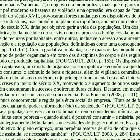
nominadas “soberanas”, o objetivo era monopolizar, mais que organizar 
er pré-moderno se baseava na violência e na opressão, era capaz de “ca
artir do século XVII, provocaram fortes mudanças nos dispositivos de p
 e industriais, mas também no plano micropolítico, apoiado num fator 
do século XX, tinha por objetivo gerir a vida das populações. Um dos 
ricação da mecânica do ser vivo com os processos biológicos da popula
de recursos por habitante, entre outros, inclusive o acesso aos aliment
nção e a regulação das populações, definindo-as como uma consequênci
 151-152). Com a gradativa implantação e expansão das biopolíticas,
po de poder organizado em torno das disciplinas do corpo e das regul
o modo de produção capitalista. (FOUCAULT, 2010, p. 153). Os disposi
o capitalismo, um modo de organização sociopolítica e econômica que t
, o consumo, o acúmulo de bens e riquezas, além da vigilância centraliza
são do liberalismo moderno, cujo princípio fundamental era a não inte
 crises no início do século XX, motivando o surgimento de outros sist
m encontraram insucessos e sofreram duras críticas. Destarte, em mead
gulador os mecanismos de concorrência. Para Foucault (2008, p. 201), o
mica concorrencial e regida pela ética social da empresa. “Trata-se de 
mos chamar de poder enformador (
sic
) da sociedade.” (FOUCAULT, 20
 a população estiver acima do limiar da renda considerada mínima, aque
a faixa entre pobreza – quando ainda é possível consumir – e miséria, 
 estrategicamente definida pelas necessidades do jogo econômico. Essa p
bjetivo do pleno emprego, uma perpétua reserva de mão de obra que se p
 de assistida, se necessário também”. (FOUCAULT, 2008, p. 284) Entre a
vo”, cunhado pelo modelo norte-americano e criado para que ninguém f