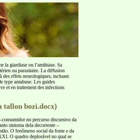
me la giardiase ou l’amibiase. Sa
érien ou parasitaire. La diffusion
à des effets neurologiques, incluant
de type antabuse. Les guides
e et en traitement des infections
 tallon bozi.docx)
ão-consumidor no percurso discursivo da
uanto sintoma dela decorrente –
estão. O fenômeno social da fome e da
XXI. O quadro deplorável no qual se