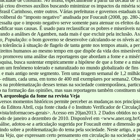
apacidade de consumo. No Brasil, especialmente a partir da década de 1
s, já criou diversos auxílios buscando minimizar os impactos da miséria
rasil Carinhoso, entre outros. Várias prefeituras e governos estaduais
eoliberal do “imposto negativo” analisada por Foucault (2008, pp. 280
essalta que o imposto negativo serve somente para atenuar os efeitos 
ificar suas causas. É usado para reclassificar os pobres e miseráveis 
o a análises de Agamben, nada mais é que excluir pela inclusão. Assi
io, População
: o bom governo se desenvolve calculando-se os níveis ace
 tolerância à situação de flagelo de tanta gente nos tempos atuais, a p
direitos humanos ao mesmo tempo em que dispõe da vida dos miseráveis
go promoveu uma análise das reportagens que abordam a fome e a miséri
squisa, busca sustentar empiricamente a hipótese de que a fome e a mi
am um fenômeno tolerado e naturalizado no mundo globalizado de fins 
l e mais antigo neste segmento. Tem uma tiragem semanal de 1,2 milhã
editam, cada uma, em torno de 400 mil exemplares por semana2. Obse
as na problematização desses temas na sociedade contemporânea, particu
 na formação das opiniões, mas suas reportagens também constituem si
A arqueologia da fome na revista Veja
 diversos momentos históricos permite perceber as mudanças nos princípi
da Editora Abril, cuja fonte citada é o Instituto Verificador de Circulaç
ista/informacoes-gerais>. Acesso em 20jan2013. 2 Dados obtidos no s
íodo de janeiro a dezembro de 2010. Disponível em <www.aner.org.br/
ise, adotou-se a articulação sugerida por Foucault entre a dimensão ge
etindo sobre a problematização do tema pela sociedade. Neste artigo, a 
sta
Veja
, que expressam certo pensamento em circulação na sociedade s