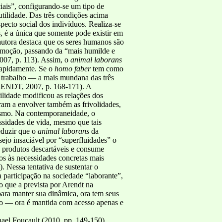
iais”, configurando-se um tipo de
tilidade. Das três condições acima
ecto social dos indivíduos. Realiza-se
s, é a única que somente pode existir em
a autora destaca que os seres humanos são
romoção, passando da “mais humilde e
007, p. 113). Assim, o
animal laborans
 rapidamente. Se o
homo faber
tem como
o trabalho — a mais mundana das três
(ARENDT, 2007, p. 168-171). A
ilidade modificou as relações dos
aram a envolver também as frivolidades,
ismo. Na contemporaneidade, o
ssidades de vida, mesmo que tais
eduzir que o
animal laborans
da
ejo insaciável por “superfluidades” o
e produtos descartáveis e consume
dos às necessidades concretas mais
Nessa tentativa de sustentar o
a participação na sociedade “laborante”,
o que a prevista por Arendt na
 para manter sua dinâmica, ora tem seus
io — ora é mantida com acesso apenas e
hael Foucault (2010, pp. 149-150)