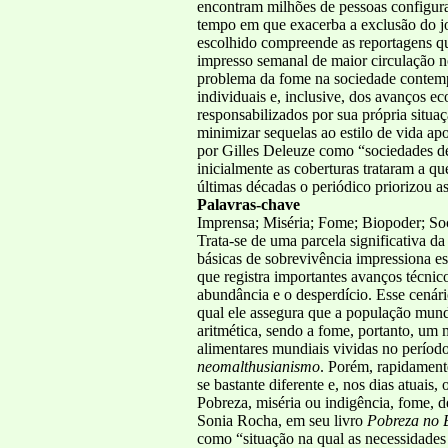
encontram milhões de pessoas configur
tempo em que exacerba a exclusão do jo
escolhido compreende as reportagens que
impresso semanal de maior circulação no
problema da fome na sociedade contempo
individuais e, inclusive, dos avanços e
responsabilizados por sua própria situa
minimizar sequelas ao estilo de vida a
por Gilles Deleuze como “sociedades de 
inicialmente as coberturas trataram a qu
últimas décadas o periódico priorizou a
Palavras-chave
Imprensa; Miséria; Fome; Biopoder; So
Trata-se de uma parcela significativa 
básicas de sobrevivência impressiona 
que registra importantes avanços técni
abundância e o desperdício. Esse cenár
qual ele assegura que a população mund
aritmética, sendo a fome, portanto, um
alimentares mundiais vividas no períod
neomalthusianismo
. Porém, rapidament
se bastante diferente e, nos dias atuais
Pobreza, miséria ou indigência, fome, d
Sonia Rocha, em seu livro
Pobreza no B
como “situação na qual as necessidade