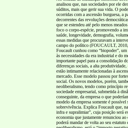
analisou que, nas sociedades por ele de
súditos, mais que gerir sua vida. O pod
ocorridas com a ascensão burguesa, a p
decorrentes das revoluções democráticas
que se estendeu até pelo menos meados 
foco o corpo-espécie, promovendo a imb
saúde, longevidade, demografia, volume 
essas medidas que procuravam a interve
campo do político (FOUCAULT, 2010, pp.
Foucault cunhou como “biopoder”, um ti
às necessidades da era industrial e d
importante papel para a consolidação d
diferenças sociais, a alta produtividade
estão intimamente relacionadas à ascen
mercado. Esse modelo passou por fortes
social. Os novos modelos, porém, també
neoliberalismo, tendo como princípio re
sociedade empresarial, submetida à dinâ
conseguinte, da empresa o que podería
modelo da empresa somente é possível se
sobrevivência. Explica Foucault que, n
infra e supralimiar”, cuja posição será
economia que justamente renunciou ao o
poderá mandar de volta ao seu estatuto
neoliberalismo, está o “imposto negati