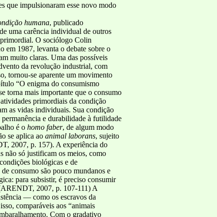
tores que impulsionaram esse novo modo
ondição humana
, publicado
de uma carência individual de outros
 primordial. O sociólogo Colin
do em 1987, levanta o debate sobre o
am muito claras. Uma das possíveis
dvento da revolução industrial, com
so, tornou-se aparente um movimento
apítulo “O enigma do consumismo
se torna mais importante que o consumo
s atividades primordiais da condição
assam as vidas individuais. Sua condição
 permanência e durabilidade à futilidade
balho é o
homo faber
, de algum modo
não se aplica ao
animal laborans
, sujeito
T, 2007, p. 157). A experiência do
ins não só justificam os meios, como
 condições biológicas e de
ens de consumo são pouco mundanos e
ica: para subsistir, é preciso consumir
to. (ARENDT, 2007, p. 107-111) A
existência — como os escravos da
 isso, comparáveis aos “animais
 embaralhamento. Com o gradativo