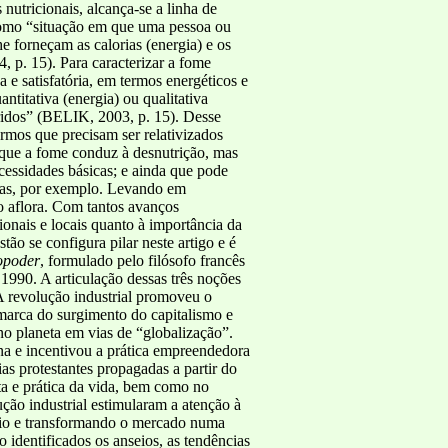
nutricionais, alcança-se a linha de
 como “situação em que uma pessoa ou
e forneçam as calorias (energia) e os
 p. 15). Para caracterizar a fome
 e satisfatória, em termos energéticos e
ntitativa (energia) ou qualitativa
ridos” (BELIK, 2003, p. 15). Desse
ermos que precisam ser relativizados
r que a fome conduz à desnutrição, mas
cessidades básicas; e ainda que pode
rras, por exemplo. Levando em
o aflora. Com tantos avanços
onais e locais quanto à importância da
ão se configura pilar neste artigo e é
opoder
, formulado pelo filósofo francês
1990. A articulação dessas três noções
A revolução industrial promoveu o
 marca do surgimento do capitalismo e
 planeta em vias de “globalização”.
na e incentivou a prática empreendedora
as protestantes propagadas a partir do
ta e prática da vida, bem como no
ção industrial estimularam a atenção à
rcio e transformando o mercado numa
 identificados os anseios, as tendências