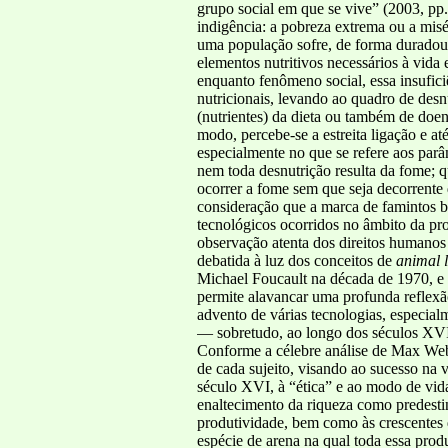
grupo social em que se vive” (2003, pp.
indigência: a pobreza extrema ou a mis
uma população sofre, de forma duradoura
elementos nutritivos necessários à vida
enquanto fenômeno social, essa insuficiê
nutricionais, levando ao quadro de desn
(nutrientes) da dieta ou também de do
modo, percebe-se a estreita ligação e a
especialmente no que se refere aos parâ
nem toda desnutrição resulta da fome; q
ocorrer a fome sem que seja decorrente
consideração que a marca de famintos b
tecnológicos ocorridos no âmbito da pro
observação atenta dos direitos humanos d
debatida à luz dos conceitos de
animal
Michael Foucault na década de 1970, e
permite alavancar uma profunda reflexã
advento de várias tecnologias, especial
— sobretudo, ao longo dos séculos XVI
Conforme a célebre análise de Max Webe
de cada sujeito, visando ao sucesso na 
século XVI, à “ética” e ao modo de vida
enaltecimento da riqueza como predesti
produtividade, bem como às crescentes 
espécie de arena na qual toda essa prod