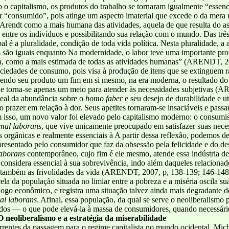
o capitalismo, os produtos do trabalho se tornaram igualmente “essenc
r “consumido”, pois atinge um aspecto imaterial que excede o da mera u
Arendt como a mais humana das atividades, aquela de que resulta do asp
s entre os indivíduos e possibilitando sua relação com o mundo. Das trê
ipal é a pluralidade, condição de toda vida política. Nesta pluralidade, 
mas são iguais enquanto Na modernidade, o labor teve uma importante p
ria, como a mais estimada de todas as atividades humanas” (ARENDT, 2
sociedades de consumo, pois visa à produção de itens que se extinguem
, sendo seu produto um fim em si mesmo, na era moderna, o resultado d
l e torna-se apenas um meio para atender às necessidades subjetivas 
deal da abundância sobre o
homo faber
e seu desejo de durabilidade e ut
o prazer em relação à dor. Seus apetites tornaram-se insaciáveis e pass
m isso, um novo valor foi elevado pelo capitalismo moderno: o consum
mal laborans
, que vive unicamente preocupado em satisfazer suas nece
 orgânicas e realmente essenciais à A partir dessa reflexão, podemos d
esentado pelo consumidor que faz da obsessão pela felicidade e do des
laborans
contemporâneo, cujo fim é ele mesmo, atende essa indústria d
 considera essencial à sua sobrevivência, indo além daqueles relaciona
também as frivolidades da vida (ARENDT, 2007, p, 138-139; 146-148). 
a da população situada no limiar entre a pobreza e a miséria oscila su
ogo econômico, e registra uma situação talvez ainda mais degradante d
al laborans
. Afinal, essa população, da qual se serve o neoliberalismo
ados — o que pode elevá-la à massa de consumidores, quando necessár
O neoliberalismo e a estratégia da miserabilidade
rrentes da passagem para o regime capitalista no mundo ocidental, Mic