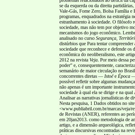
problemas relacionados ao déficit da c
se da esquerda ou da direita partidária
Vale-Gás, Fome Zero, Bolsa Família e B
programas, enquadrados na estratégia n
estranhamento à sociedade. O filósofo r
sociedade, mas não tem por objetivo mod
mecanismos do jogo econômico. Lembrand
analisado no curso
Segurança, Territór
distúrbios que Para tentar compreender a
sociedade que reconhece e defende os 
econômica do neoliberalismo, este arti
2012 na revista
Veja
. Por meio dessa pe
poder” e, consequentemente, caracteriz
semanário de maior circulação no Brasi
concorrentes diretas —
Istoé
e
Época
— 
possível refletir sobre algumas mudanç
não apenas é um importante instrumento
sociedade à qual ela se dirige e na qual
Analisar as narrativas jornalísticas de
Nesta pesquisa, 1 Dados obtidos no site 
<www.publiabril.com.br/marcas/veja/rev
de Revistas (ANER), referentes ao per
em 20jan2013. como metodologia de anál
artigo, e a dimensão arqueológica, refl
práticas discursivas encontradas na revi