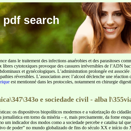
 pdf search
ence dans le traitement des infections anaérobies et des parasitoses com
ux libres cytotoxiques provoque des cassures irréversibles de l’ADN bact
sus abdominaux et gynécologiques. L’administration prolongée est associée 
pathies réversibles. L’association avec l’alcool déclenche une réaction 
erique
est mentionné dans les protocoles, notamment en chirurgie digestiv
ca\347\343o e sociedade civil - alba l\355via
lísticas: os dispositivos biopolíticos modernos e a valorização do cidad
va jornalística em torno da miséria – e, mais precisamente, da fome enq
omo um indicador dos modos como a sociedade percebe e catalisa tal qu
ivo de poder” no mundo globalizado de fins do século XX e início do 