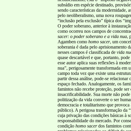
subsídio em espécie destinado, provisór
sendo características da modernidade, 
pelo neoliberalismo, uma nova roupage
“inclusão pela exclusão” típica dos “im
O poder soberano, anterior à instaura
como ocorreu nos campos de concentraçã
sacer: o poder soberano e a vida nua
, 
Agamben como
homo sacer
, um concei
soberania é dada pelo aprisionamento 
nesses campos é classificada de
vida nu
quase descartável e que, portanto, pod
esse autor aplica suas reflexões à mod
nua”, perigosamente transformada em u
campo toda vez que existe uma estrutur
partir dessa análise, pode-se relacion
espaço fechado. Analogamente, os fam
famintos não recebe proteção, pode ser 
insacrificabilidade. Sua morte não p
politização da vida converte o ser huma
democracia e totalitarismo que provoca a 
público). A perigosa transformação da “
cuja privação das condições básicas à 
responsabilidade do mercado. Por conse
condição
homo sacer
dos famintos cont