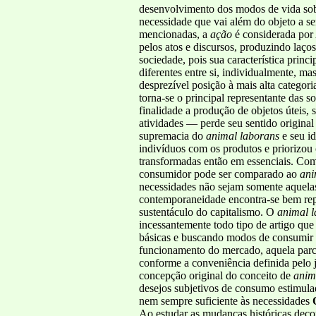
desenvolvimento dos modos de vida sob 
necessidade que vai além do objeto a se
mencionadas, a
ação
é considerada por 
pelos atos e discursos, produzindo laço
sociedade, pois sua característica princ
diferentes entre si, individualmente, 
desprezível posição à mais alta catego
torna-se o principal representante das 
finalidade a produção de objetos úteis
atividades — perde seu sentido origina
supremacia do
animal laborans
e seu i
indivíduos com os produtos e priorizou 
transformadas então em essenciais. Co
consumidor pode ser comparado ao
ani
necessidades não sejam somente aquelas
contemporaneidade encontra-se bem repr
sustentáculo do capitalismo. O
animal 
incessantemente todo tipo de artigo que
básicas e buscando modos de consumir 
funcionamento do mercado, aquela parcel
conforme a conveniência definida pelo j
concepção original do conceito de
anim
desejos subjetivos de consumo estimul
nem sempre suficiente às necessidades
Ao estudar as mudanças históricas deco