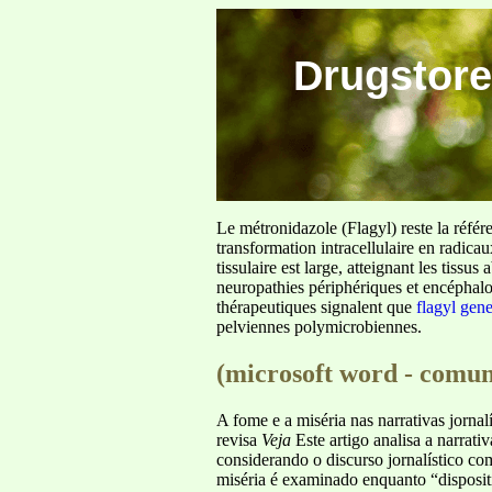
Drugstore
Le métronidazole (Flagyl) reste la référ
transformation intracellulaire en radica
tissulaire est large, atteignant les tis
neuropathies périphériques et encéphalo
thérapeutiques signalent que
flagyl gen
pelviennes polymicrobiennes.
(microsoft word - comuni
A fome e a miséria nas narrativas jorna
revisa
Veja
Este artigo analisa a narrati
considerando o discurso jornalístico c
miséria é examinado enquanto “disposit