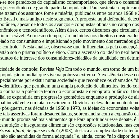
a-se nos paradoxos do capitalismo contemporâneo, que eleva o consu
go econômico de grande parte da população. Para sustentar empiricamen
 tratam dos assuntos fome e miséria, publicadas entre os anos 1968 e 
 Brasil e mais antigo neste segmento. A proposta aqui defendida detecta
rânea, apesar de todos os avanços e conquistas obtidas no campo dos 
conômicos e tecnocientíficos. Além disso, certos discursos que circula
ção miserável. Ao mesmo tempo, são incluídos nos direitos considerados
poiado no consumismo e impulsionado pelo movimento dos mercados globa
controle”. Nesta análise, observa-se que, influenciadas pela concepçã
estão sob o prisma político e ético. Com a ascensão do ideário neolibera
ssuntos de interesse dos consumidores-cidadãos da atualidade em detrim
ciedade de controle; Revista
Veja
Em todo o mundo, em torno de um bil
da população mundial que vive na pobreza extrema. A existência desse c
especialmente por existir numa sociedade que reconhece os chamados “
co-científicos que permitem uma ampla produção de alimentos, tendo co
io contraria a polêmica teoria do economista e demógrafo britânico Th
ial se expandiria em progressão geométrica enquanto a produção de a
 mal inevitável e em fatal crescimento. Devido ao elevado aumento demo
o pós-guerra, nas décadas de 1960 e 1970, as ideias do economista vol
e tais assertivas foram desacreditadas, sobremaneira com a expansão d
, o mundo produz até mais alimentos que Para aprofundar esse debate, é i
esnutrição e insegurança alimentar são expressões relacionadas, mas co
rasil: afinal, de que se trata?
(2003), destaca a complexidade do fenô
s não são atendidas de forma adequada” e, ainda, como “não dispor de