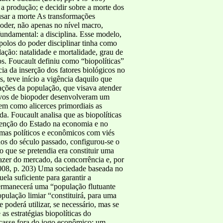
a produção; e decidir sobre a morte dos
usar a morte As transformações
oder, não apenas no nível macro,
fundamental: a disciplina. Esse modelo,
polos do poder disciplinar tinha como
ção: natalidade e mortalidade, grau de
os. Foucault definiu como “biopolíticas”
a da inserção dos fatores biológicos no
 teve início a vigência daquilo que
ações da população, que visava atender
tivos de biopoder desenvolveram um
em como alicerces primordiais as
da. Foucault analisa que as biopolíticas
rvenção do Estado na economia e no
emas políticos e econômicos com viés
os do século passado, configurou-se o
 que se pretendia era constituir uma
fazer do mercado, da concorrência e, por
08, p. 203) Uma sociedade baseada no
la suficiente para garantir a
permanecerá uma “população flutuante
opulação limiar “constituirá, para uma
oderá utilizar, se necessário, mas se
s estratégias biopolíticas do
icasse fora do jogo econômico: um