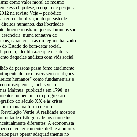
mismo como valor moral ao mesmo
te essa hipótese, o objeto de pesquisa
2012 na revista Veja – periódico
 certa naturalização do persistente
direitos humanos, das liberdades
m atualmente mostram que os famintos são
 essenciais, numa tentativa de
is, características do regime batizado
o do Estado do bem-estar social,
l, porém, identifica-se que nas duas
ento daquelas análises com viés social.
hão de pessoas passa fome atualmente.
ontingente de miseráveis sem condições
direitos humanos” como fundamentais e
mo consequência, inclusive, a
omas Malthus, publicada em 1798, na
limentos aumentaria em progressão
gráfico do século XX e às crises
taram à tona na forma de um
a Revolução Verde. A realidade mostrou-
mportante distinguir alguns conceitos.
nceitualmente diferentes. A economista
meno e, genericamente, define a pobreza
 meios para operar adequadamente no