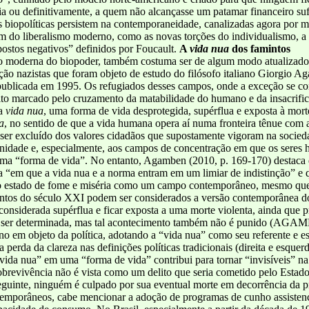
ia ou definitivamente, a quem não alcançasse um patamar financeiro suf
as biopolíticas persistem na contemporaneidade, canalizadas agora por 
m do liberalismo moderno, como as novas torções do individualismo, a
postos negativos” definidos por Foucault.
A
vida nua
dos famintos
ção moderna do biopoder, também costuma ser de algum modo atualizad
o nazistas que foram objeto de estudo do filósofo italiano Giorgio A
publicada em 1995. Os refugiados desses campos, onde a exceção se con
to marcado pelo cruzamento da matabilidade do humano e da insacrifica
da
vida nua
, uma forma de vida desprotegida, supérflua e exposta à morte
a
, no sentido de que a vida humana opera aí numa fronteira tênue com a
e ser excluído dos valores cidadãos que supostamente vigoram na soci
ernidade e, especialmente, aos campos de concentração em que os sere
ma “forma de vida”. No entanto, Agamben (2010, p. 169-170) destaca 
a “em que a vida nua e a norma entram em um limiar de indistinção” e q
ar o estado de fome e miséria como um campo contemporâneo, mesmo que 
intos do século XXI podem ser considerados a versão contemporânea 
considerada supérflua e ficar exposta a uma morte violenta, ainda que p
ode ser determinada, mas tal acontecimento também não é punido (AG
no em objeto da política, adotando a “vida
nua” como seu referente e e
perda da clareza nas definições políticas tradicionais (direita e esquerd
vida nua” em uma “forma de vida” contribui para tornar “invisíveis” na 
sobrevivência não é vista como um delito que seria cometido pelo Est
guinte, ninguém é culpado por sua eventual morte em decorrência da p
emporâneos, cabe mencionar a adoção de programas de cunho assistencia