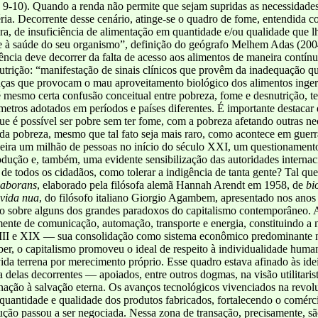
 9-10). Quando a renda não permite que sejam supridas as necessidades 
éria. Decorrente desse cenário, atinge-se o quadro de fome, entendida
, de insuficiência de alimentação em quantidade e/ou qualidade que lh
 e à saúde do seu organismo”, definição do geógrafo Melhem Adas (2004,
ncia deve decorrer da falta de acesso aos alimentos de maneira contínua
utrição: “manifestação de sinais clínicos que provêm da inadequação qua
enças que provocam o mau aproveitamento biológico dos alimentos inge
té mesmo certa confusão conceitual entre pobreza, fome e desnutrição, t
metros adotados em períodos e países diferentes. É importante destaca
ue é possível ser pobre sem ter fome, com a pobreza afetando outras ne
 da pobreza, mesmo que tal fato seja mais raro, como acontece em gue
eira um milhão de pessoas no início do século XXI, um questionament
dução e, também, uma evidente sensibilização das autoridades internaci
e todos os cidadãos, como tolerar a indigência de tanta gente? Tal quest
laborans
, elaborado pela filósofa alemã Hannah Arendt em 1958, de
bi
vida nua
, do filósofo italiano Giorgio Agambem, apresentado nos anos 
o sobre alguns dos grandes paradoxos do capitalismo contemporâneo. 
mente de comunicação, automação, transporte e energia, constituindo a
II e XIX — sua consolidação como sistema econômico predominante no
r, o capitalismo promoveu o ideal de respeito à individualidade huma
vida terrena por merecimento próprio. Esse quadro estava afinado às idei
 delas decorrentes — apoiados, entre outros dogmas, na visão utilitaris
nação à salvação eterna. Os avanços tecnológicos vivenciados na revolu
quantidade e qualidade dos produtos fabricados, fortalecendo o comé
ução passou a ser negociada. Nessa zona de transação, precisamente, são