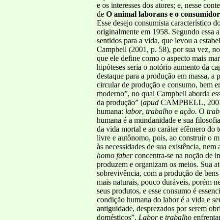
e os interesses dos atores; e, nesse co
de
O animal laborans e o consumido
Esse desejo consumista característico 
originalmente em 1958. Segundo essa aut
sentidos para a vida, que levou a estab
Campbell (2001, p. 58), por sua vez, no
que ele define como o aspecto mais mar
hipóteses seria o notório aumento da ca
destaque para a produção em massa, a
circular de produção e consumo, bem e
moderno”, no qual Campbell aborda ess
da produção” (
apud
CAMPBELL, 2001, p
humana:
labor
,
trabalho
e
ação
. O
trab
humana é a mundanidade e sua filosofia 
da vida mortal e ao caráter efêmero d
livre e autônomo, pois, ao construir o m
às necessidades de sua existência, ne
homo faber
concentra-se na noção de ins
produzem e organizam os meios. Sua atu
sobrevivência, com a produção de bens
mais naturais, pouco duráveis, porém nec
seus produtos, e esse consumo é essenci
condição humana do labor é a vida e se
antiguidade, desprezados por serem obr
domésticos”.
Labor
e
trabalho
enfrenta