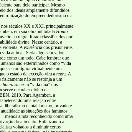
iciente para dele participar. Mesmo
meio dos ideais amplamente difundidos
 entronização do empreendedorismo e a
o nos séculos XX e XXI, principalmente
gamben, em sua obra intitulada
Homo
verte na regra, foram classificados por
bilidade divina. Nesse cenário, a
 violenta. A existência dos prisioneiros
 vida animal. Seria algo sem valor,
edade como um todo. Cabe lembrar que
s humanos são exterminados como “vida
que se configura virtualmente um
ue o estado de exceção vira a regra. A
fisicamente não se restrinja a um
do
homo sacer
: a “vida nua” dos
reserve o caráter divino da
AMBEN, 2010, Para Agamben, a
stabelecendo uma relação entre
a, liberalismo e totalitarismo, privado e
atualidade as situações dos famintos,
ado – menos ainda reconhecido como uma
rivação do alimento. Enfatizando a
lista voltados a diminuir certos