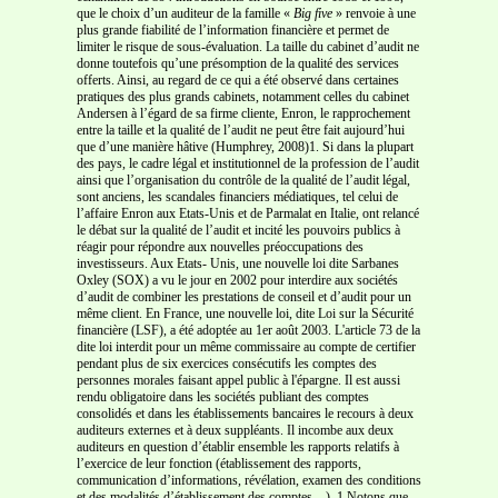
que le choix d’un auditeur de la famille «
Big five
» renvoie à une
plus grande fiabilité de l’information financière et permet de
limiter le risque de sous-évaluation. La taille du cabinet d’audit ne
donne toutefois qu’une présomption de la qualité des services
offerts. Ainsi, au regard de ce qui a été observé dans certaines
pratiques des plus grands cabinets, notamment celles du cabinet
Andersen à l’égard de sa firme cliente, Enron, le rapprochement
entre la taille et la qualité de l’audit ne peut être fait aujourd’hui
que d’une manière hâtive (Humphrey, 2008)1. Si dans la plupart
des pays, le cadre légal et institutionnel de la profession de l’audit
ainsi que l’organisation du contrôle de la qualité de l’audit légal,
sont anciens, les scandales financiers médiatiques, tel celui de
l’affaire Enron aux Etats-Unis et de Parmalat en Italie, ont relancé
le débat sur la qualité de l’audit et incité les pouvoirs publics à
réagir pour répondre aux nouvelles préoccupations des
investisseurs. Aux Etats- Unis, une nouvelle loi dite Sarbanes
Oxley (SOX) a vu le jour en 2002 pour interdire aux sociétés
d’audit de combiner les prestations de conseil et d’audit pour un
même client. En France, une nouvelle loi, dite Loi sur la Sécurité
financière (LSF), a été adoptée au 1er août 2003. L'article 73 de la
dite loi interdit pour un même commissaire au compte de certifier
pendant plus de six exercices consécutifs les comptes des
personnes morales faisant appel public à l'épargne. Il est aussi
rendu obligatoire dans les sociétés publiant des comptes
consolidés et dans les établissements bancaires le recours à deux
auditeurs externes et à deux suppléants. Il incombe aux deux
auditeurs en question d’établir ensemble les rapports relatifs à
l’exercice de leur fonction (établissement des rapports,
communication d’informations, révélation, examen des conditions
et des modalités d’établissement des comptes…). 1 Notons que