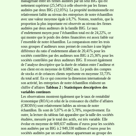
managériale entre les firmes auditées par un seul BIG qui est
nettement supérieur (25,54%) à celle observée par les firmes
auditées par deux BIG (12,05%). La propriété institutionnelle est
relativement faible au niveau des entreprises de notre échantillon
avec une valeur moyenne égale à 8,7%. Notons, toutefois, que la
proportion la plus importante est observée au niveau des firmes
auditées par deux auditeurs de la famille BIG. Le taux
d’endettement moyen pour l’échantillon total est de 24,22%, ce
qui montre que le poids des dettes financières est assez faible sur
l’ensemble de notre échantillon. La comparaison entre les trois
sous groupes d’auditeurs nous permet de conclure à une légère
différence du ratio d’endettement allant de 20,41% pour les
sociétés contrôlées par des auditeurs non BIG à 25,36% pour les
sociétés contrôlées par deux auditeurs BIG. Il ressort également
de l’analyse descriptive que la durée de relation entre l’auditeur et
son client est en moyenne de 8,6862 ans. Le poids des comptes
de stocks et de créances clients représente en moyenne 33,73%
du total actif. En ce qui concerne la dimension internationale de
son activité, les entreprises de notre échantillon réalisent un
chiffre d’affaires
Tableau 2 : Statistiques descriptives des
variables continues
Les observations montrent également que le taux de rentabilité
économique (ROA) et celui de la croissance du chiffre d’affaires
(CROISS) sont relativement faibles au niveau de notre
échantillon. Ils sont de 5,07% et de 5,78%, respectivement. En
outre, la lecture du tableau fait apparaître que la taille des sociétés
étudiées, mesurée par le total des actifs, est très variable. Elle
évolue en moyenne de 669,637 millions d’euros pour les sociétés
non auditées par un BIG à 2 949,330 millions d’euros pour les
sociétés auditées par un seul auditeur appartenant au groupe des