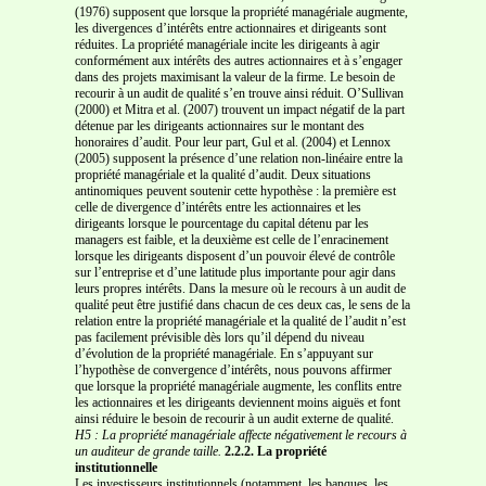
(1976) supposent que lorsque la propriété managériale augmente,
les divergences d’intérêts entre actionnaires et dirigeants sont
réduites. La propriété managériale incite les dirigeants à agir
conformément aux intérêts des autres actionnaires et à s’engager
dans des projets maximisant la valeur de la firme. Le besoin de
recourir à un audit de qualité s’en trouve ainsi réduit. O’Sullivan
(2000) et Mitra et al. (2007) trouvent un impact négatif de la part
détenue par les dirigeants actionnaires sur le montant des
honoraires d’audit. Pour leur part, Gul et al. (2004) et Lennox
(2005) supposent la présence d’une relation non-linéaire entre la
propriété managériale et la qualité d’audit. Deux situations
antinomiques peuvent soutenir cette hypothèse : la première est
celle de divergence d’intérêts entre les actionnaires et les
dirigeants lorsque le pourcentage du capital détenu par les
managers est faible, et la deuxième est celle de l’enracinement
lorsque les dirigeants disposent d’un pouvoir élevé de contrôle
sur l’entreprise et d’une latitude plus importante pour agir dans
leurs propres intérêts. Dans la mesure où le recours à un audit de
qualité peut être justifié dans chacun de ces deux cas, le sens de la
relation entre la propriété managériale et la qualité de l’audit n’est
pas facilement prévisible dès lors qu’il dépend du niveau
d’évolution de la propriété managériale. En s’appuyant sur
l’hypothèse de convergence d’intérêts, nous pouvons affirmer
que lorsque la propriété managériale augmente, les conflits entre
les actionnaires et les dirigeants deviennent moins aiguës et font
ainsi réduire le besoin de recourir à un audit externe de qualité.
H5 : La propriété managériale affecte négativement le recours à
un auditeur de grande taille.
2.2.2. La propriété
institutionnelle
Les investisseurs institutionnels (notamment, les banques, les