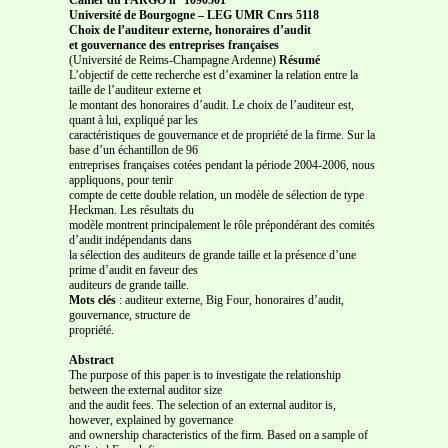
Université de Bourgogne – LEG UMR Cnrs 5118
Choix de l’auditeur externe, honoraires d’audit
et gouvernance des entreprises françaises
(Université de Reims-Champagne Ardenne)
Résumé
L’objectif de cette recherche est d’examiner la relation entre la
taille de l’auditeur externe et
le montant des honoraires d’audit. Le choix de l’auditeur est,
quant à lui, expliqué par les
caractéristiques de gouvernance et de propriété de la firme. Sur la
base d’un échantillon de 96
entreprises françaises cotées pendant la période 2004-2006, nous
appliquons, pour tenir
compte de cette double relation, un modèle de sélection de type
Heckman. Les résultats du
modèle montrent principalement le rôle prépondérant des comités
d’audit indépendants dans
la sélection des auditeurs de grande taille et la présence d’une
prime d’audit en faveur des
auditeurs de grande taille.
Mots clés
: auditeur externe, Big Four, honoraires d’audit,
gouvernance, structure de
propriété.
Abstract
The purpose of this paper is to investigate the relationship
between the external auditor size
and the audit fees. The selection of an external auditor is,
however, explained by governance
and ownership characteristics of the firm. Based on a sample of