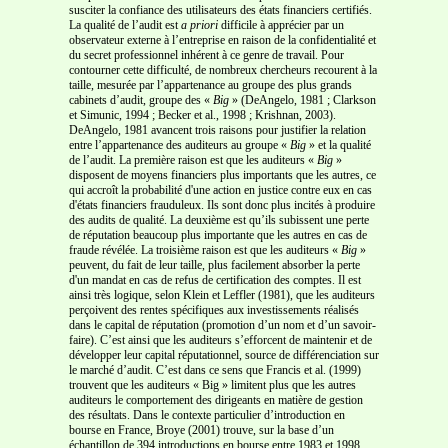
susciter la confiance des utilisateurs des états financiers certifiés.
La qualité de l’audit est
a priori
difficile à apprécier par un
observateur externe à l’entreprise en raison de la confidentialité et
du secret professionnel inhérent à ce genre de travail. Pour
contourner cette difficulté, de nombreux chercheurs recourent à la
taille, mesurée par l’appartenance au groupe des plus grands
cabinets d’audit, groupe des «
Big
» (DeAngelo, 1981 ; Clarkson
et Simunic, 1994 ; Becker et al., 1998 ; Krishnan, 2003).
DeAngelo, 1981 avancent trois raisons pour justifier la relation
entre l’appartenance des auditeurs au groupe «
Big
» et la qualité
de l’audit. La première raison est que les auditeurs «
Big
»
disposent de moyens financiers plus importants que les autres, ce
qui accroît la probabilité d'une action en justice contre eux en cas
d'états financiers frauduleux. Ils sont donc plus incités à produire
des audits de qualité. La deuxième est qu’ils subissent une perte
de réputation beaucoup plus importante que les autres en cas de
fraude révélée. La troisième raison est que les auditeurs «
Big
»
peuvent, du fait de leur taille, plus facilement absorber la perte
d'un mandat en cas de refus de certification des comptes. Il est
ainsi très logique, selon Klein et Leffler (1981), que les auditeurs
perçoivent des rentes spécifiques aux investissements réalisés
dans le capital de réputation (promotion d’un nom et d’un savoir-
faire). C’est ainsi que les auditeurs s’efforcent de maintenir et de
développer leur capital réputationnel, source de différenciation sur
le marché d’audit. C’est dans ce sens que Francis et al. (1999)
trouvent que les auditeurs « Big » limitent plus que les autres
auditeurs le comportement des dirigeants en matière de gestion
des résultats. Dans le contexte particulier d’introduction en
bourse en France, Broye (2001) trouve, sur la base d’un
échantillon de 394 introductions en bourse entre 1983 et 1998,