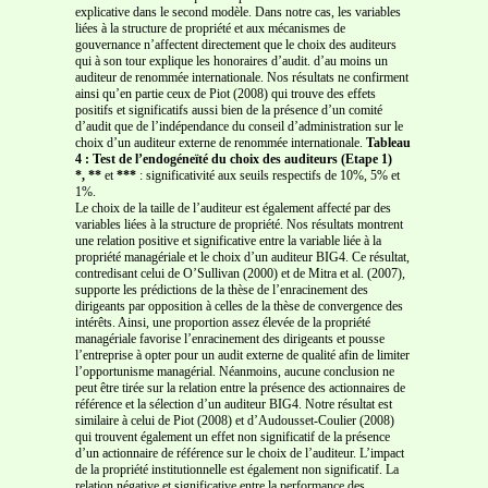
explicative dans le second modèle. Dans notre cas, les variables
liées à la structure de propriété et aux mécanismes de
gouvernance n’affectent directement que le choix des auditeurs
qui à son tour explique les honoraires d’audit. d’au moins un
auditeur de renommée internationale. Nos résultats ne confirment
ainsi qu’en partie ceux de Piot (2008) qui trouve des effets
positifs et significatifs aussi bien de la présence d’un comité
d’audit que de l’indépendance du conseil d’administration sur le
choix d’un auditeur externe de renommée internationale.
Tableau
4 : Test de l’endogéneïté du choix des auditeurs (Etape 1)
*, **
et
***
: significativité aux seuils respectifs de 10%, 5% et
1%.
Le choix de la taille de l’auditeur est également affecté par des
variables liées à la structure de propriété. Nos résultats montrent
une relation positive et significative entre la variable liée à la
propriété managériale et le choix d’un auditeur BIG4. Ce résultat,
contredisant celui de O’Sullivan (2000) et de Mitra et al. (2007),
supporte les prédictions de la thèse de l’enracinement des
dirigeants par opposition à celles de la thèse de convergence des
intérêts. Ainsi, une proportion assez élevée de la propriété
managériale favorise l’enracinement des dirigeants et pousse
l’entreprise à opter pour un audit externe de qualité afin de limiter
l’opportunisme managérial. Néanmoins, aucune conclusion ne
peut être tirée sur la relation entre la présence des actionnaires de
référence et la sélection d’un auditeur BIG4. Notre résultat est
similaire à celui de Piot (2008) et d’Audousset-Coulier (2008)
qui trouvent également un effet non significatif de la présence
d’un actionnaire de référence sur le choix de l’auditeur. L’impact
de la propriété institutionnelle est également non significatif. La
relation négative et significative entre la performance des