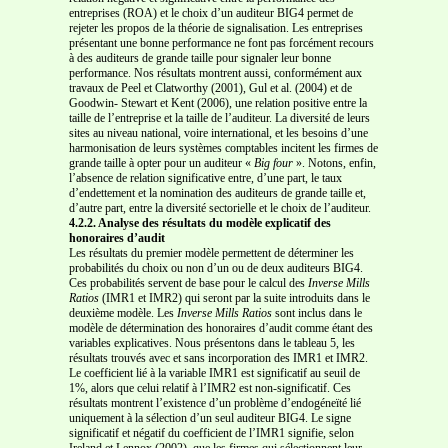
entreprises (ROA) et le choix d’un auditeur BIG4 permet de
rejeter les propos de la théorie de signalisation. Les entreprises
présentant une bonne performance ne font pas forcément recours
à des auditeurs de grande taille pour signaler leur bonne
performance. Nos résultats montrent aussi, conformément aux
travaux de Peel et Clatworthy (2001), Gul et al. (2004) et de
Goodwin- Stewart et Kent (2006), une relation positive entre la
taille de l’entreprise et la taille de l’auditeur. La diversité de leurs
sites au niveau national, voire international, et les besoins d’une
harmonisation de leurs systèmes comptables incitent les firmes de
grande taille à opter pour un auditeur «
Big four
». Notons, enfin,
l’absence de relation significative entre, d’une part, le taux
d’endettement et la nomination des auditeurs de grande taille et,
d’autre part, entre la diversité sectorielle et le choix de l’auditeur.
4.2.2. Analyse des résultats du modèle explicatif des
honoraires d’audit
Les résultats du premier modèle permettent de déterminer les
probabilités du choix ou non d’un ou de deux auditeurs BIG4.
Ces probabilités servent de base pour le calcul des
Inverse Mills
Ratios
(IMR1 et IMR2) qui seront par la suite introduits dans le
deuxième modèle. Les
Inverse Mills Ratios
sont inclus dans le
modèle de détermination des honoraires d’audit comme étant des
variables explicatives. Nous présentons dans le tableau 5, les
résultats trouvés avec et sans incorporation des IMR1 et IMR2.
Le coefficient lié à la variable IMR1 est significatif au seuil de
1%, alors que celui relatif à l’IMR2 est non-significatif. Ces
résultats montrent l’existence d’un problème d’endogéneïté lié
uniquement à la sélection d’un seul auditeur BIG4. Le signe
significatif et négatif du coefficient de l’IMR1 signifie, selon
Ireland et Lennox (2002), que les firmes qui sélectionnent leur