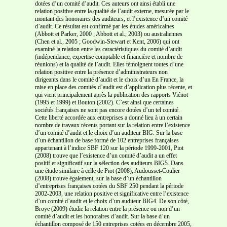
dotées d’un comité d’audit. Ces auteurs ont ainsi établi une
relation positive entre la qualité de l’audit externe, mesurée par le
montant des honoraires des auditeurs, et l’existence d’un comité
d’audit. Ce résultat est confirmé par les études américaines
(Abbott et Parker, 2000 ; Abbott et al., 2003) ou australiennes
(Chen et al., 2005 ; Goodwin-Stewart et Kent, 2006) qui ont
examiné la relation entre les caractéristiques du comité d’audit
(indépendance, expertise comptable et financière et nombre de
réunions) et la qualité de l’audit. Elles témoignent toutes d’une
relation positive entre la présence d’administrateurs non
dirigeants dans le comité d’audit et le choix d’un En France, la
mise en place des comités d’audit est d’application plus récente, et
qui vient principalement après la publication des rapports Viénot
(1995 et 1999) et Bouton (2002). C’est ainsi que certaines
sociétés françaises ne sont pas encore dotées d’un tel comité.
Cette liberté accordée aux entreprises a donné lieu à un certain
nombre de travaux récents portant sur la relation entre l’existence
d’un comité d’audit et le choix d’un auditeur BIG. Sur la base
d’un échantillon de base formé de 102 entreprises françaises
appartenant à l’indice SBF 120 sur la période 1999-2001, Piot
(2008) trouve que l’existence d’un comité d’audit a un effet
positif et significatif sur la sélection des auditeurs BIG5. Dans
une étude similaire à celle de Piot (2008), Audousset-Coulier
(2008) trouve également, sur la base d’un échantillon
d’entreprises françaises cotées du SBF 250 pendant la période
2002-2003, une relation positive et significative entre l’existence
d’un comité d’audit et le choix d’un auditeur BIG4. De son côté,
Broye (2009) étudie la relation entre la présence ou non d’un
comité d’audit et les honoraires d’audit. Sur la base d’un
échantillon composé de 150 entreprises cotées en décembre 2005,