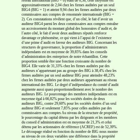
réseau international (BIG = 0) étant de 0,38, cette moyenne est
approximativement de 2,04 chez les firmes auditées par un seul
BIG4 (BIG = 1) et atteint 9,94 chez les firmes auditées par deux
commissaires aux comptes de renommée internationale (BIG =
2). Ces constatations révèlent que, d’un côté, le fait d’avoir un
auditeur BIG4 parmi les deux commissaires aux comptes entraîne
un accroissement du montant global des honoraires d’audit et, de
l’autre côté, le fait d’avoir deux auditeurs réputés renforce
davantage ce phénomène, ce qui vient à l’appui de l’existence
d’une prime d’audit en faveur des auditeurs BIG. Concernant les
structures de gouvernance, la proportion d’administrateurs
indépendants est en moyenne de 39,85% dans les conseils
d’administration des entreprises de notre échantillon. Cette
proportion semble être une fonction croissante du nombre de
BIG4. Elle varie de 31,33% chez les firmes auditées par des
auditeurs n’appartenant pas au groupe des BIG à 38,4% chez les
firmes auditées par un seul auditeur BIG pour atteindre 48,23%
chez les firmes auditées par deux auditeurs appartenant au réseau
international des BIG. Le degré d’indépendance du comité d’audit
augmente aussi quasi-proportionnellement avec le nombre des
auditeurs BIG. Le pourcentage des membres indépendants est en
moyenne égal à 66,82% pour les sociétés dotées de deux
auditeurs BIG, contre 29,60% pour les sociétés dotées d’un seul
auditeur BIG et seulement 7,85% pour celles auditées par des
commissaires aux comptes Au niveau de la structure de propriété,
le pourcentage du capital détenu par les dirigeants et les membres
du conseil d’administration est en moyenne de 21,3% et celui
détenu par les actionnaires de référence (ACREF) est de 52,39%.
Le découpage réalisé en fonction du nombre de BIG nous montre
au niveau de ces deux variables une différence dans la propriété