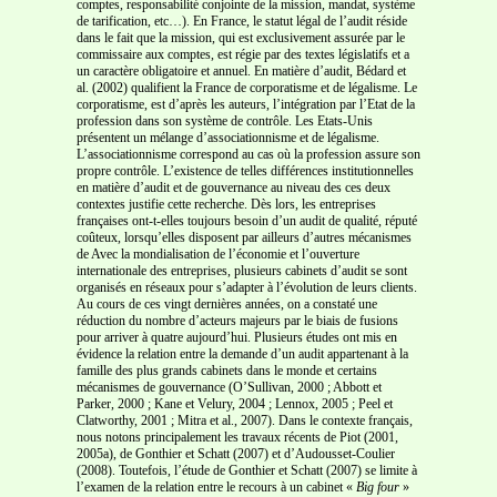
comptes, responsabilité conjointe de la mission, mandat, système
de tarification, etc…). En France, le statut légal de l’audit réside
dans le fait que la mission, qui est exclusivement assurée par le
commissaire aux comptes, est régie par des textes législatifs et a
un caractère obligatoire et annuel. En matière d’audit, Bédard et
al. (2002) qualifient la France de corporatisme et de légalisme. Le
corporatisme, est d’après les auteurs, l’intégration par l’Etat de la
profession dans son système de contrôle. Les Etats-Unis
présentent un mélange d’associationnisme et de légalisme.
L’associationnisme correspond au cas où la profession assure son
propre contrôle. L’existence de telles différences institutionnelles
en matière d’audit et de gouvernance au niveau des ces deux
contextes justifie cette recherche. Dès lors, les entreprises
françaises ont-t-elles toujours besoin d’un audit de qualité, réputé
coûteux, lorsqu’elles disposent par ailleurs d’autres mécanismes
de Avec la mondialisation de l’économie et l’ouverture
internationale des entreprises, plusieurs cabinets d’audit se sont
organisés en réseaux pour s’adapter à l’évolution de leurs clients.
Au cours de ces vingt dernières années, on a constaté une
réduction du nombre d’acteurs majeurs par le biais de fusions
pour arriver à quatre aujourd’hui. Plusieurs études ont mis en
évidence la relation entre la demande d’un audit appartenant à la
famille des plus grands cabinets dans le monde et certains
mécanismes de gouvernance (O’Sullivan, 2000 ; Abbott et
Parker, 2000 ; Kane et Velury, 2004 ; Lennox, 2005 ; Peel et
Clatworthy, 2001 ; Mitra et al., 2007). Dans le contexte français,
nous notons principalement les travaux récents de Piot (2001,
2005a), de Gonthier et Schatt (2007) et d’Audousset-Coulier
(2008). Toutefois, l’étude de Gonthier et Schatt (2007) se limite à
l’examen de la relation entre le recours à un cabinet «
Big four
»