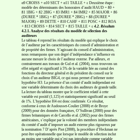
α9 CROISS + α10 SECT + α11 TAILLE + ε Deuxième étape :
modèle des déterminants des honoraires d’audit HAUD = ß0 +
ß1 1BIG + ß2 2BIG + ß3 IMR1 + ß4 IMR2 + ß5 MAJOR + ß6
(DUREE * 1BIG) + ß7 (DUREE * 2BIG) + ß8 (DUREE *
MAJOR) + ß9 DETTE + ß10 CAHF + ß11 POSC + ß12 ROA
+ ß13 CROISS + ß14 SECT + ß15 TAILLE + ε
4.2. Résultats
4.2.1. Analyse des résultats du modèle de sélection des
auditeurs
Le tableau 4 reprend les résultats du modèle qui explique le choix
de l’auditeur par les caractéristiques du conseil d’administration et
de propriété des firmes. S’agissant du conseil d’administration,
nous remarquons que son degré d’indépendance n’influence en
aucune mesure le choix de l’auditeur externe. Par ailleurs, et
contrairement aux travaux de Gul et al. (2004), nous trouvons un
effet négatif et significatif à 5% de la variable liée au cumul des
fonctions du directeur général et du président du conseil sur le
choix d’un auditeur BIG4, ce qui nous permet d’infirmer notre
hypothèse H3. La présence d’un comité d’audit indépendant est
une variable déterminante du choix des auditeurs de grande taille.
La lecture du tableau montre que le coefficient relatif à cette
variable est positif (1,125) et statistiquement significatif au seuil
de 1%. L’hypothèse H4 est donc confirmée. Ce résultat,
conforme à ceux de Audousset-Coulier (2008) et de Broye
(2009) pour des données françaises, O’Sullivan (2000) pour des
firmes britanniques et de Carcello et al. (2002) pour des firmes
américaines, s’explique par la volonté des membres indépendants
du comité d’audit d’imposer un audit externe plus rigoureux par
la nomination 7 D’après Piot (2008), la procédure d’Heckman ne
peut être opérationnelle que lorsque le modèle de sélection inclut
au moins une variable qui n’est pas introduite comme variable