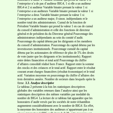
l’entreprise n’a de pas d’auditeur BIG4, 1 si elle a un auditeur
BIG4 et 2 si auditeur Variable binaire prenant la valeur 1 si
l’entreprise a un auditeurs Variable binaire prenant la valeur 1 si
l’entreprise a deux Variable binaire prenant la valeur 1 si
l’entreprise a un auditeur major, 0 sinon. indépendants et le
nombre total des administrateurs. Cumul de la fonction de
Président Variable binaire qui prend la valeur 1 en cas de cumul
du conseil d’administration et celle des fonctions de directeur
général et de président du du Directeur général Pourcentage des
administrateurs indépendants au sein du comité d’audit.
Pourcentage du capital détenu par les dirigeants et les membres
du conseil d’administration. Pourcentage du capital détenu par les
investisseurs institutionnels. Pourcentage cumulé du capital
détenu par les actionnaires de référence de plus de 5% des droits
de vote (autre que les dirigeants et les institutionnels). Rapport
entre dettes financières et total actif Pourcentage du chiffre
d’affaires consolidé réalisé hors France. Rapport entre la somme
des stocks et des créances et le total actif. Rapport entre le résultat
courant avant charges financières (résultat économique) et le total
actif. Variation moyenne en pourcentage du chiffre d’affaires des
trois dernières années. Nombre de secteurs dans lesquels opère la
firme.
3.3. Analyse descriptive
Le tableau 2 présente à la fois les statistiques descriptives
globales des variables retenues dans l’analyse ainsi que les
statistiques descriptives des mêmes variables par modalité du
nombre de BIG4. La lecture de ce tableau fait apparaître que les
honoraires d’audit versés par les sociétés de notre échantillon
augmentent considérablement avec le nombre de BIG4. En effet,
la moyenne des honoraires des auditeurs n’appartenant pas à un