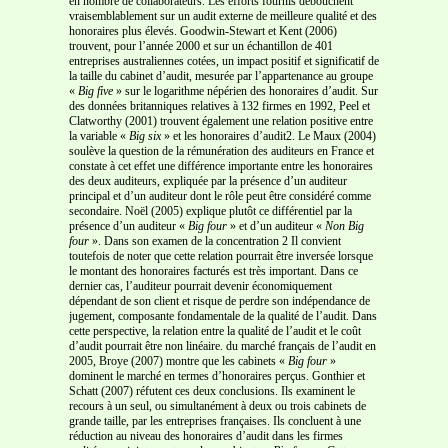
en nombre de collaborateurs. Les efforts fournis débouchent
vraisemblablement sur un audit externe de meilleure qualité et des
honoraires plus élevés. Goodwin-Stewart et Kent (2006)
trouvent, pour l’année 2000 et sur un échantillon de 401
entreprises australiennes cotées, un impact positif et significatif de
la taille du cabinet d’audit, mesurée par l’appartenance au groupe
«
Big five
» sur le logarithme népérien des honoraires d’audit. Sur
des données britanniques relatives à 132 firmes en 1992, Peel et
Clatworthy (2001) trouvent également une relation positive entre
la variable «
Big six
» et les honoraires d’audit2. Le Maux (2004)
soulève la question de la rémunération des auditeurs en France et
constate à cet effet une différence importante entre les honoraires
des deux auditeurs, expliquée par la présence d’un auditeur
principal et d’un auditeur dont le rôle peut être considéré comme
secondaire. Noël (2005) explique plutôt ce différentiel par la
présence d’un auditeur «
Big four
» et d’un auditeur «
Non Big
four
». Dans son examen de la concentration 2 Il convient
toutefois de noter que cette relation pourrait être inversée lorsque
le montant des honoraires facturés est très important. Dans ce
dernier cas, l’auditeur pourrait devenir économiquement
dépendant de son client et risque de perdre son indépendance de
jugement, composante fondamentale de la qualité de l’audit. Dans
cette perspective, la relation entre la qualité de l’audit et le coût
d’audit pourrait être non linéaire. du marché français de l’audit en
2005, Broye (2007) montre que les cabinets «
Big four
»
dominent le marché en termes d’honoraires perçus. Gonthier et
Schatt (2007) réfutent ces deux conclusions. Ils examinent le
recours à un seul, ou simultanément à deux ou trois cabinets de
grande taille, par les entreprises françaises. Ils concluent à une
réduction au niveau des honoraires d’audit dans les firmes