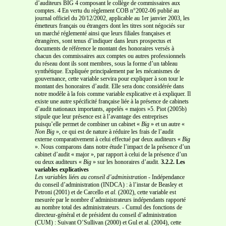
d’auditeurs BIG 4 composant le collège de commissaires aux
comptes. 4 En vertu du règlement COB n°2002-06 publié au
journal officiel du 20/12/2002, applicable au 1er janvier 2003, les
émetteurs français ou étrangers dont les titres sont négociés sur
un marché réglementé ainsi que leurs filiales françaises et
étrangères, sont tenus d’indiquer dans leurs prospectus et
documents de référence le montant des honoraires versés à
chacun des commissaires aux comptes ou autres professionnels
du réseau dont ils sont membres, sous la forme d’un tableau
synthétique. Expliquée principalement par les mécanismes de
gouvernance, cette variable servira pour expliquer à son tour le
montant des honoraires d’audit. Elle sera donc considérée dans
notre modèle à la fois comme variable explicative et à expliquer. Il
existe une autre spécificité française liée à la présence de cabinets
d’audit nationaux importants, appelés « majors »5. Piot (2005b)
stipule que leur présence est à l’avantage des entreprises
puisqu’elle permet de combiner un cabinet «
Big
» et un autre «
Non Big
», ce qui est de nature à réduire les frais de l’audit
externe comparativement à celui effectué par deux auditeurs «
Big
». Nous comparons dans notre étude l’impact de la présence d’un
cabinet d’audit « major », par rapport à celui de la présence d’un
ou deux auditeurs «
Big
» sur les honoraires d’audit.
3.2.2. Les
variables explicatives
Les variables liées au conseil d’administration
- Indépendance
du conseil d’administration (INDCA) : à l’instar de Beasley et
Petroni (2001) et de Carcello et
al
. (2002), cette variable est
mesurée par le nombre d’administrateurs indépendants rapporté
au nombre total des administrateurs.
- Cumul des fonctions de
directeur-général et de président du conseil d’administration
(CUM) : Suivant O’Sullivan (2000) et Gul et al. (2004), cette