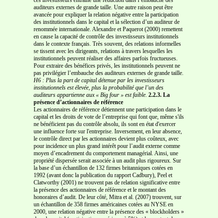
auditeurs externes de grande taille. Une autre raison peut être
avancée pour expliquer la relation négative entre la participation
des institutionnels dans le capital et la sélection d’un auditeur de
renommée internationale. Alexandre et Paquerot (2000) remettent
en cause la capacité de contrôle des investisseurs institutionnels
dans le contexte français. Très souvent, des relations informelles
se tissent avec les dirigeants, relations à travers lesquelles les
institutionnels peuvent réaliser des affaires parfois fructueuses.
Pour extraire des bénéfices privés, les institutionnels peuvent ne
pas privilégier l’embauche des auditeurs externes de grande taille.
H6 : Plus la part de capital détenue par les investisseurs
institutionnels est élevée, plus la
probabilité que l’un des
auditeurs appartienne aux « Big four » est faible.
2.2.3. La
présence d’actionnaires de référence
Les actionnaires de référence détiennent une participation dans le
capital et les droits de vote de l’entreprise qui font que, même s'ils
ne bénéficient pas du contrôle absolu, ils sont en état d'exercer
une influence forte sur l'entreprise. Inversement, en leur absence,
le contrôle direct par les actionnaires devient plus coûteux, avec
pour incidence un plus grand intérêt pour l’audit externe comme
moyen d’encadrement du comportement managérial. Ainsi, une
propriété dispersée serait associée à un audit plus rigoureux. Sur
la base d’un échantillon de 132 firmes britanniques cotées en
1992 (avant donc la publication du rapport Cadbury), Peel et
Clatworthy (2001) ne trouvent pas de relation significative entre
la présence des actionnaires de référence et le montant des
honoraires d’audit. De leur côté, Mitra et al. (2007) trouvent, sur
un échantillon de 358 firmes américaines cotées au NYSE en
2000, une relation négative entre la présence des « blockholders »