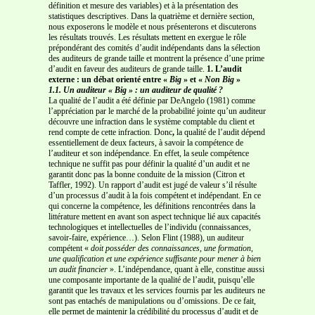
définition et mesure des variables) et à la présentation des
statistiques descriptives. Dans la quatrième et dernière section,
nous exposerons le modèle et nous présenterons et discuterons
les résultats trouvés. Les résultats mettent en exergue le rôle
prépondérant des comités d’audit indépendants dans la sélection
des auditeurs de grande taille et montrent la présence d’une prime
d’audit en faveur des auditeurs de grande taille.
1. L’audit
externe : un débat orienté entre «
Big
» et «
Non Big
»
1.1. Un auditeur « Big » : un auditeur de qualité ?
La qualité de l’audit a été définie par DeAngelo (1981) comme
l’appréciation par le marché de la probabilité jointe qu’un auditeur
découvre une infraction dans le système comptable du client et
rend compte de cette infraction. Donc
,
la qualité de l’audit dépend
essentiellement de deux facteurs, à savoir la compétence de
l’auditeur et son indépendance. En effet, la seule compétence
technique ne suffit pas pour définir la qualité d’un audit et ne
garantit donc pas la bonne conduite de la mission (Citron et
Taffler, 1992). Un rapport d’audit est jugé de valeur s’il résulte
d’un processus d’audit à la fois compétent et indépendant. En ce
qui concerne la compétence, les définitions rencontrées dans la
littérature mettent en avant son aspect technique lié aux capacités
technologiques et intellectuelles de l’individu (connaissances,
savoir-faire, expérience…). Selon Flint (1988), un auditeur
compétent «
doit
posséder des connaissances, une formation,
une qualification et une expérience suffisante
pour mener à bien
un audit financier
». L’indépendance, quant à elle, constitue aussi
une composante importante de la qualité de l’audit, puisqu’elle
garantit que les travaux et les services fournis par les auditeurs ne
sont pas entachés de manipulations ou d’omissions. De ce fait,
elle permet de maintenir la crédibilité du processus d’audit et de