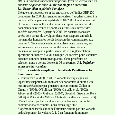
H8 : Un niveau d’endettement important favorise le recours à un
auditeur de grande taille.
3. Méthodologie de recherche
3.1. Échantillon et période d’analyse
L’étude empirique porte sur les entreprises de l’indice SBF 250
comportant les 250 plus grandes entreprises françaises cotées à la
bourse de Paris pendant la période 2004-2006. Les données ont
été collectées manuellement à partir des rapports annuels et des
documents de référence disponibles sur les sites internet des
sociétés concernées. A partir de 2003, les sociétés françaises
cotées sont tenues de divulguer dans leurs rapports annuels le
montant des honoraires versés à chacun des commissaires aux
comptes4. Nous avons exclu les établissements bancaires, les
assurances et les sociétés immobilières en raison de leur
présentation comptable particulière et de leur réglementation
spécifique en matière d’audit ainsi que les sociétés pour lesquelles
certaines données étaient manquantes. Cette procédure de
sélection nous a permis de retenir 96 entreprises.
3.2. Définition
et mesure des variables
3.2.1. La variable à expliquer : la taille de l’auditeur et les
honoraires d’audit
- Honoraires d’audit (HAUD) : variable métrique égale au
logarithme (népérien) du montant des honoraires d’audit. Cette
mesure a été adoptée par plusieurs auteurs comme Collier et
Gregory (1996), O’Sullivan (2000), Carcello et al. (2002),
Abbott et al. (2003), Gul et al. (2004), Goodwin-Stewart et Kent
(2006) et Mitra et al. (2007). - Choix de l’auditeur externe (BIG)
: Pour traduire parfaitement la spécificité française du double
commissariat aux comptes, nous avons jugé utile
d’opérationnaliser le choix de l’auditeur externe par une variable
ordinale prenant les valeurs 0, 1, 2 en fonction du nombre