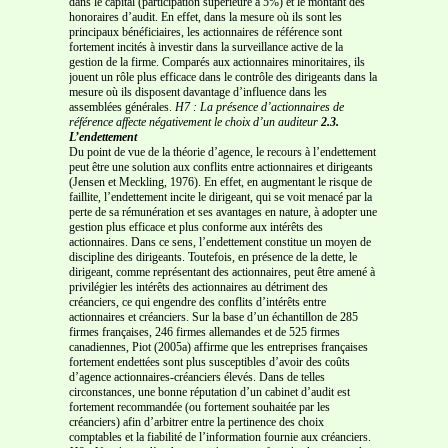
dans le capital (participation supérieure à 5%) et le montant des
honoraires d’audit. En effet, dans la mesure où ils sont les
principaux bénéficiaires, les actionnaires de référence sont
fortement incités à investir dans la surveillance active de la
gestion de la firme. Comparés aux actionnaires minoritaires, ils
jouent un rôle plus efficace dans le contrôle des dirigeants dans la
mesure où ils disposent davantage d’influence dans les
assemblées générales.
H7 : La présence d’actionnaires de
référence affecte négativement le choix d’un auditeur
2.3.
L’endettement
Du point de vue de la théorie d’agence, le recours à l’endettement
peut être une solution aux conflits entre actionnaires et dirigeants
(Jensen et Meckling, 1976). En effet, en augmentant le risque de
faillite, l’endettement incite le dirigeant, qui se voit menacé par la
perte de sa rémunération et ses avantages en nature, à adopter une
gestion plus efficace et plus conforme aux intérêts des
actionnaires. Dans ce sens, l’endettement constitue un moyen de
discipline des dirigeants. Toutefois, en présence de la dette, le
dirigeant, comme représentant des actionnaires, peut être amené à
privilégier les intérêts des actionnaires au détriment des
créanciers, ce qui engendre des conflits d’intérêts entre
actionnaires et créanciers. Sur la base d’un échantillon de 285
firmes françaises, 246 firmes allemandes et de 525 firmes
canadiennes, Piot (2005a) affirme que les entreprises françaises
fortement endettées sont plus susceptibles d’avoir des coûts
d’agence actionnaires-créanciers élevés. Dans de telles
circonstances, une bonne réputation d’un cabinet d’audit est
fortement recommandée (ou fortement souhaitée par les
créanciers) afin d’arbitrer entre la pertinence des choix
comptables et la fiabilité de l’information fournie aux créanciers.