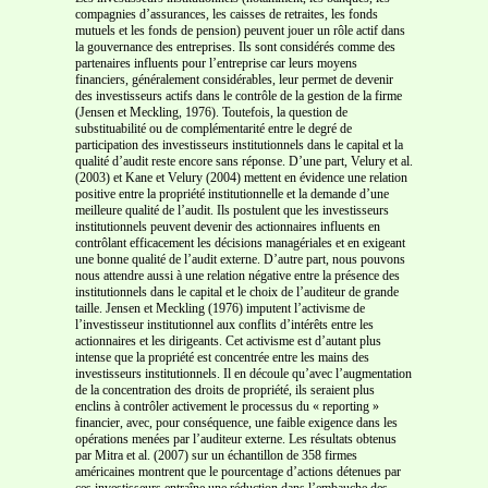
compagnies d’assurances, les caisses de retraites, les fonds
mutuels et les fonds de pension) peuvent jouer un rôle actif dans
la gouvernance des entreprises. Ils sont considérés comme des
partenaires influents pour l’entreprise car leurs moyens
financiers, généralement considérables, leur permet de devenir
des investisseurs actifs dans le contrôle de la gestion de la firme
(Jensen et Meckling, 1976). Toutefois, la question de
substituabilité ou de complémentarité entre le degré de
participation des investisseurs institutionnels dans le capital et la
qualité d’audit reste encore sans réponse. D’une part, Velury et al.
(2003) et Kane et Velury (2004) mettent en évidence une relation
positive entre la propriété institutionnelle et la demande d’une
meilleure qualité de l’audit. Ils postulent que les investisseurs
institutionnels peuvent devenir des actionnaires influents en
contrôlant efficacement les décisions managériales et en exigeant
une bonne qualité de l’audit externe. D’autre part, nous pouvons
nous attendre aussi à une relation négative entre la présence des
institutionnels dans le capital et le choix de l’auditeur de grande
taille. Jensen et Meckling (1976) imputent l’activisme de
l’investisseur institutionnel aux conflits d’intérêts entre les
actionnaires et les dirigeants. Cet activisme est d’autant plus
intense que la propriété est concentrée entre les mains des
investisseurs institutionnels. Il en découle qu’avec l’augmentation
de la concentration des droits de propriété, ils seraient plus
enclins à contrôler activement le processus du « reporting »
financier, avec, pour conséquence, une faible exigence dans les
opérations menées par l’auditeur externe. Les résultats obtenus
par Mitra et al. (2007) sur un échantillon de 358 firmes
américaines montrent que le pourcentage d’actions détenues par
ces investisseurs entraîne une réduction dans l’embauche des