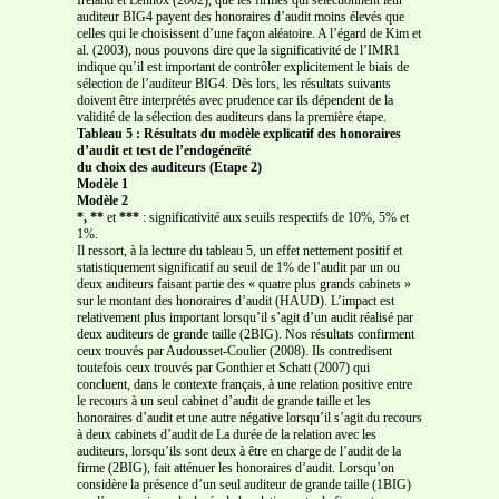
auditeur BIG4 payent des honoraires d’audit moins élevés que
celles qui le choisissent d’une façon aléatoire. A l’égard de Kim et
al. (2003), nous pouvons dire que la significativité de l’IMR1
indique qu’il est important de contrôler explicitement le biais de
sélection de l’auditeur BIG4. Dès lors, les résultats suivants
doivent être interprétés avec prudence car ils dépendent de la
validité de la sélection des auditeurs dans la première étape.
Tableau 5 : Résultats du modèle explicatif des honoraires
d’audit et test de l’endogéneïté
du choix des auditeurs (Etape 2)
Modèle 1
Modèle 2
*, **
et
***
: significativité aux seuils respectifs de 10%, 5% et
1%.
Il ressort, à la lecture du tableau 5, un effet nettement positif et
statistiquement significatif au seuil de 1% de l’audit par un ou
deux auditeurs faisant partie des « quatre plus grands cabinets »
sur le montant des honoraires d’audit (HAUD). L’impact est
relativement plus important lorsqu’il s’agit d’un audit réalisé par
deux auditeurs de grande taille (2BIG). Nos résultats confirment
ceux trouvés par Audousset-Coulier (2008). Ils contredisent
toutefois ceux trouvés par Gonthier et Schatt (2007) qui
concluent, dans le contexte français, à une relation positive entre
le recours à un seul cabinet d’audit de grande taille et les
honoraires d’audit et une autre négative lorsqu’il s’agit du recours
à deux cabinets d’audit de La durée de la relation avec les
auditeurs, lorsqu’ils sont deux à être en charge de l’audit de la
firme (2BIG), fait atténuer les honoraires d’audit. Lorsqu’on
considère la présence d’un seul auditeur de grande taille (1BIG)