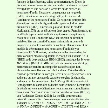
fonction de leurs besoins, tailles et caractéristiques. Donc, la
décision de sélectionner ou non un ou deux auditeurs BIG peut
être traduite en une décision d’accroître ou de baisser les
honoraires d’audit. Il existe en conséquence un risque de
codétermination, et donc d’endogéneïté, entre le choix de
l’auditeur et les honoraires d’audit. Ce risque ne peut pas être
éliminé par une simple régression de type « moindres carrés
ordinaires » (OLS). Il nécessite plutôt d’utiliser le modèle
Heckman (1979) qui se déroule en deux étapes. Premièrement, un
modèle de type « probit ordinale » qui permet d’expliquer le
choix de 0, 1 ou 2 auditeurs BIG4 en fonction de certaines
variables liées au conseil d’administration, à la structure de
propriété et à d’autres variables de contrôle. Deuxièmement, un
modèle de détermination des honoraires d’audit de type
régression OLS. Il intègre, outre les variables de contrôle, les
deux variables binaires expliquant le choix d’un auditeur BIG4
(1BIG) et de deux auditeurs BIG4 (2BIG), ainsi que les
Inverse
Mills Ratios
(IMR1 et IMR2) dérivés du premier modèle et qui
permettent de prendre en compte les caractéristiques non
observables associées au choix de l’auditeur. Cette deuxième
équation permet donc de corriger l’erreur de «
self-selection
» des
auditeurs qui met en cause le caractère exogène du choix des
auditeurs par les entreprises. Des
Mills
significatifs renvoient à
l’endogéneïté du choix des auditeurs dans le modèle. 6 Pour plus
de détails sur cette modélisation et notamment sur son utilisation
dans le cas d’un choix mesuré par une variable ordinale (0, 1, 2),
voir Audousset-Coulier (2008). Le modèle peut être ainsi
présenté comme suit7 : Première étape : modèle de sélection des
auditeurs BIG = α0 + α1 INDCA + α2 CUM + α3 INDCAUD +
α4 PMA + α5 PINST + α6 ACREF + α7 DETTE + α8 ROA +