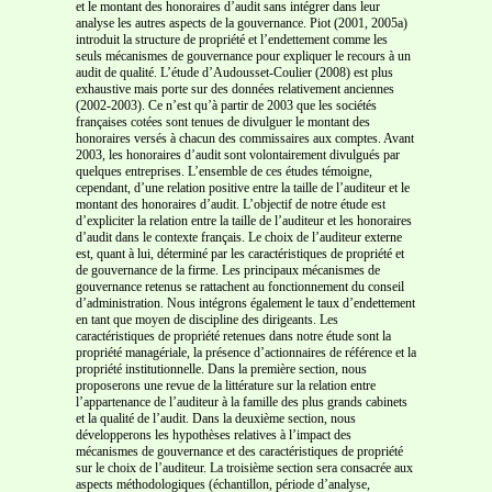
et le montant des honoraires d’audit sans intégrer dans leur
analyse les autres aspects de la gouvernance. Piot (2001, 2005a)
introduit la structure de propriété et l’endettement comme les
seuls mécanismes de gouvernance pour expliquer le recours à un
audit de qualité. L’étude d’Audousset-Coulier (2008) est plus
exhaustive mais porte sur des données relativement anciennes
(2002-2003). Ce n’est qu’à partir de 2003 que les sociétés
françaises cotées sont tenues de divulguer le montant des
honoraires versés à chacun des commissaires aux comptes. Avant
2003, les honoraires d’audit sont volontairement divulgués par
quelques entreprises. L’ensemble de ces études témoigne,
cependant, d’une relation positive entre la taille de l’auditeur et le
montant des honoraires d’audit. L’objectif de notre étude est
d’expliciter la relation entre la taille de l’auditeur et les honoraires
d’audit dans le contexte français. Le choix de l’auditeur externe
est, quant à lui, déterminé par les caractéristiques de propriété et
de gouvernance de la firme. Les principaux mécanismes de
gouvernance retenus se rattachent au fonctionnement du conseil
d’administration. Nous intégrons également le taux d’endettement
en tant que moyen de discipline des dirigeants. Les
caractéristiques de propriété retenues dans notre étude sont la
propriété managériale, la présence d’actionnaires de référence et la
propriété institutionnelle. Dans la première section, nous
proposerons une revue de la littérature sur la relation entre
l’appartenance de l’auditeur à la famille des plus grands cabinets
et la qualité de l’audit. Dans la deuxième section, nous
développerons les hypothèses relatives à l’impact des
mécanismes de gouvernance et des caractéristiques de propriété
sur le choix de l’auditeur. La troisième section sera consacrée aux
aspects méthodologiques (échantillon, période d’analyse,