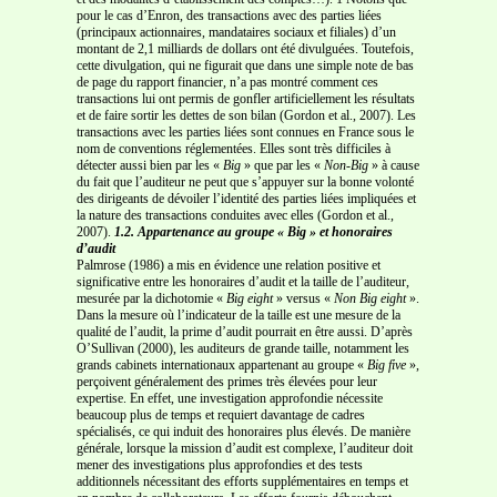
pour le cas d’Enron, des transactions avec des parties liées
(principaux actionnaires, mandataires sociaux et filiales) d’un
montant de 2,1 milliards de dollars ont été divulguées. Toutefois,
cette divulgation, qui ne figurait que dans une simple note de bas
de page du rapport financier, n’a pas montré comment ces
transactions lui ont permis de gonfler artificiellement les résultats
et de faire sortir les dettes de son bilan (Gordon et al., 2007). Les
transactions avec les parties liées sont connues en France sous le
nom de conventions réglementées. Elles sont très difficiles à
détecter aussi bien par les «
Big
» que par les «
Non-Big
» à cause
du fait que l’auditeur ne peut que s’appuyer sur la bonne volonté
des dirigeants de dévoiler l’identité des parties liées impliquées et
la nature des transactions conduites avec elles (Gordon et al.,
2007).
1.2. Appartenance au groupe « Big » et honoraires
d’audit
Palmrose (1986) a mis en évidence une relation positive et
significative entre les honoraires d’audit et la taille de l’auditeur,
mesurée par la dichotomie «
Big eight
» versus «
Non Big eight
».
Dans la mesure où l’indicateur de la taille est une mesure de la
qualité de l’audit, la prime d’audit pourrait en être aussi. D’après
O’Sullivan (2000), les auditeurs de grande taille, notamment les
grands cabinets internationaux appartenant au groupe «
Big
five
»,
perçoivent généralement des primes très élevées pour leur
expertise. En effet, une investigation approfondie nécessite
beaucoup plus de temps et requiert davantage de cadres
spécialisés, ce qui induit des honoraires plus élevés. De manière
générale, lorsque la mission d’audit est complexe, l’auditeur doit
mener des investigations plus approfondies et des tests
additionnels nécessitant des efforts supplémentaires en temps et