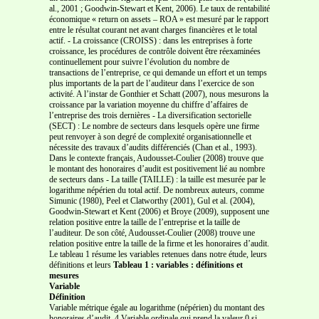
al., 2001 ; Goodwin-Stewart et Kent, 2006). Le taux de rentabilité
économique « return on assets – ROA » est mesuré par le rapport
entre le résultat courant net avant charges financières et le total
actif. - La croissance (CROISS) : dans les entreprises à forte
croissance, les procédures de contrôle doivent être réexaminées
continuellement pour suivre l’évolution du nombre de
transactions de l’entreprise, ce qui demande un effort et un temps
plus importants de la part de l’auditeur dans l’exercice de son
activité. A l’instar de Gonthier et Schatt (2007), nous mesurons la
croissance par la variation moyenne du chiffre d’affaires de
l’entreprise des trois dernières - La diversification sectorielle
(SECT) : Le nombre de secteurs dans lesquels opère une firme
peut renvoyer à son degré de complexité organisationnelle et
nécessite des travaux d’audits différenciés (Chan et al., 1993).
Dans le contexte français, Audousset-Coulier (2008) trouve que
le montant des honoraires d’audit est positivement lié au nombre
de secteurs dans - La taille (TAILLE) : la taille est mesurée par le
logarithme népérien du total actif. De nombreux auteurs, comme
Simunic (1980), Peel et Clatworthy (2001), Gul et al. (2004),
Goodwin-Stewart et Kent (2006) et Broye (2009), supposent une
relation positive entre la taille de l’entreprise et la taille de
l’auditeur. De son côté, Audousset-Coulier (2008) trouve une
relation positive entre la taille de la firme et les honoraires d’audit.
Le tableau 1 résume les variables retenues dans notre étude, leurs
définitions et leurs
Tableau 1 : variables : définitions et
mesures
Variable
Définition
Variable métrique égale au logarithme (népérien) du montant des
honoraires d’audit. 4 Variable ordinale qui prend la valeur 0 si