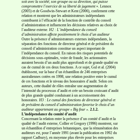
soit avec la société, son groupe ou sa direction, qui puisse
compromettre l’exercice de sa liberté de jugement
». Lennox
(2005) et de Goodwin-Stewart et Kent (2006), confirment cette
relation et montrent que les administrateurs indépendants
contribuent à l’efficacité de la fonction de contrôle du conseil
d’administration et influencent les décisions relatives au choix de
l’auditeur externe.
H2 : L’indépendance du conseil
d’administration affecte positivement le choix d’un auditeur
Outre la présence d’administrateurs externes indépendants, la
séparation des fonctions de directeur général et de président du
conseil d’administration constitue un aspect important de
l’indépendance du conseil. En raison des risques potentiels de
décisions sous-optimales, voire de fraude, les actionnaires
auraient besoin d’un audit plus approfondi et de grande qualité en
cas de cumul de ces deux fonctions. A ce sujet, Gul et al. (2004)
établissent, sur la base d’un échantillon de 246 entreprises
australiennes cotées en 1998, une relation positive entre le cumul
de ces fonctions et le niveau des honoraires d’audit. Selon ces
auteurs, cette dualité de rôles entraîne une augmentation de
l’intensité du processus d’audit et crée un besoin croissant d’audit
de plus grande qualité conduisant à un accroissement des
honoraires.
H3 : Le cumul des fonctions de directeur général et
de président du conseil d’administration
favorise le choix d’un
auditeur appartenant au groupe « Big four ».
2.1.2.
L’indépendance du comité d’audit
Concernant la relation entre la présence d’un comité d’audit et la
qualité de l’audit externe, Collier et Gregory (1996) montrent, sur
un échantillon d’entreprises britanniques, que la rémunération des
auditeurs est, pour l’année 1991 (avant la publication en 1992 du
rapport Cadbury), en moyenne plus élevée pour les entreprises