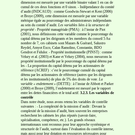
dimension est mesurée par une variable binaire valant 1 en cas de
cumul de ces deux fonctions et 0 sinon. - Indépendance du comité
d’audit (INDCAUD) : comme Goodwin-Stewart et Kent (2006)
et Broye (2009), cette dimension est mesurée par une variable
métrique égale au pourcentage des administrateurs indépendants
au sein du comité d’audit.
Les variables liées à la structure de
propriété
- Propriété managériale (PMA) : à l’instar de Piot
(2001), nous définissons cette variable comme le pourcentage du
capital détenu par les dirigeants et les membres du conseil 5 Au
nombre de 7, ces cabinets sont Mazars & Guérard, Salustro
Reydel, Amyot Exco, Calan Ramolino, Constantin, BDO
Gendrot et Fidulor. - Propriété institutionnelle (PINST) : comme
Velury et al. (2003) et Kane et Velury (2004), nous mesurons la
propriété institutionnelle par le pourcentage du capital détenu par
les - La proportion du capital détenu par les actionnaires de
référence (ACREF) : c’est le pourcentage cumulé du capital
détenu par les actionnaires de référence (autres que les dirigeants
et les institutionnels) de plus de 5% des droits de vote.
La
variable « endettement »
(DETTE) : à l’instar de Abbott et Parker
(2000) et Broye (2009), l’endettement est mesuré par le rapport
entre les dettes financières et le total actif.
3.2.3. Les variables de
contrôle
Dans notre étude, nous avons retenu les variables de contrôle
suivantes : - La complexité de la mission d’audit : Devant la
complexité de la mission d’audit, bien souvent les entreprises
recherchent les cabinets les plus réputés (savoir-faire,
spécialisation, compétence, etc.). Les grands réseaux
internationaux sont reconnus pour leur approche systémique et
structurée de l’audit, surtout dans l’évaluation du contrôle interne,
mais aussi pour leur dotation en ressources nécessaires pour