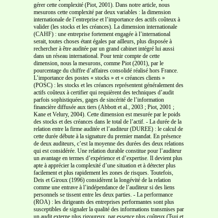
gérer cette complexité (Piot, 2001). Dans notre article, nous
mesurons cette complexité par deux variables : la dimension
internationale de l’entreprise et l’importance des actifs coûteux à
valider (les stocks et les créances). La dimension internationale
(CAHF) : une entreprise fortement engagée à l’international
serait, toutes choses étant égales par ailleurs, plus disposée à
rechercher à être auditée par un grand cabinet intégré lui aussi
dans un réseau international. Pour tenir compte de cette
dimension, nous la mesurons, comme Piot (2001), par le
pourcentage du chiffre d’affaires consolidé réalisé hors France.
L’importance des postes « stocks » et « créances clients »
(POSC) : les stocks et les créances représentent généralement des
actifs coûteux à certifier qui requièrent des techniques d’audit
parfois sophistiquées, gages de sincérité de l’information
financière diffusée aux tiers (Abbott et al., 2003 ; Piot, 2001 ;
Kane et Velury, 2004). Cette dimension est mesurée par le poids
des stocks et des créances dans le total de l’actif. - La durée de la
relation entre la firme auditée et l’auditeur (DUREE) : le calcul de
cette durée débute à la signature du premier mandat. En présence
de deux auditeurs, c’est la moyenne des durées des deux relations
qui est considérée. Une relation durable constitue pour l’auditeur
un avantage en termes d’expérience et d’expertise. Il devient plus
apte à apprécier la complexité d’une situation et à détecter plus
facilement et plus rapidement les zones de risques. Toutefois,
Deis et Giroux (1996) considèrent la longévité de la relation
comme une entrave à l’indépendance de l’auditeur si des liens
personnels se tissent entre les deux parties. - La performance
(ROA) : les dirigeants des entreprises performantes sont plus
susceptibles de signaler la qualité des informations transmises par
un audit externe plus rigoureux, par essence plus coûteux (Tsui et