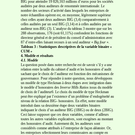
BIG pour atteindre 19 826,163 millions d’euros pour les sociétés
auditées par deux auditeurs de renommée internationale. Le
nombre des secteurs d’activité dans lesquels les entreprises de
notre échantillon opèrent est, en moyenne, légèrement supérieur
chez celles ayant deux auditeurs BIG (3,4) comparativement à
celles auditées par un seul BIG (3,14) et à celles auditées par un
auditeur non-BIG (3). L’analyse du tableau 3 montre que sur les
288 observations, 176 (soit 61,11%) confondent les fonctions de
directeur général et de président du conseil d’administration avec
87 d’entre-elles faisant recours à un seul auditeur «
Big four
».
Tableau 3 : Statistiques descriptives de la variable binaire «
CUM »
4. Modèle et résultats
4.1. Modèle
La question posée dans notre recherche est de savoir s’il y a une
relation entre la taille du cabinet d’audit et les honoraires d’audit
sachant que le choix de l’auditeur est fonction des mécanismes de
gouvernance. Pour répondre à notre question, nous développons
un modèle de type Heckman à deux étapes avec intégration dans
le modèle d’honoraires des
Inverse Mills
Ratios
issus du modèle
de choix de l’auditeur6. Le choix du modèle de type Heckman
peut être expliqué par l’existence d’un problème d’endogéneïté au
niveau de la relation BIG- honoraires. En effet, notre modèle
introduit dans sa deuxième étape deux variables binaires
indiquant le choix d’un auditeur BIG (1BIG) ou de deux (2BIG).
Ceci laisse supposer que ces deux variables, comme d’ailleurs
toutes les autres variables explicatives, sont exogènes au montant
des honoraires d’audit. Autrement dit, les auditeurs sont
considérés comme attribués à l’entreprise de façon aléatoire. Or,
les entreprises sélectionnent leurs commissaires au compte en