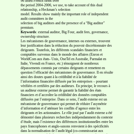
96 listed French firms over
the period 2004-2006, we use, to take account of this dual
relationship, a Heckman’s selection
model. Results show mainly the important role of independent
audit committees in the
selection of big auditors and the presence of a “Big auditor”
premium.
Keywords
: external auditor, Big Four, audit fees, governance,
ownership structure.
Les mécanismes de gouvernance, internes ou externes, trouvent
leur justification dans la réduction du pouvoir discrétionnaire des
dirigeants. Toutefois, les différents scandales financiers et
comptables survenus dans le monde des affaires (Enron et
WorldCom aux états- Unis, OneTel en Australie, Parmalat en
Italie, Vivendi en France, etc.) témoignent de nombreux
dépassements commis par certains dirigeants et remettent en
question l’efficacité des mécanismes de gouvernance. Il en résulte
ainsi des doutes quant à la crédibilité et à la fiabilité de
l’information financière diffusée par les entreprises – pourtant
vérifiées et certifiées par des auditeurs. En principe, le recours à
un auditeur externe permet de garantir la fiabilité des états
financiers et d’accroître la crédibilité des données comptables
diffusées par l’entreprise. Dans ce sens, l’audit externe est un
mécanisme de gouvernance qui permet de réduire l’asymétrie
d’information et d’atténuer les conflits d’agence entre les
dirigeants et les actionnaires. Le rôle joué par l’audit externe a été
démontré dans plusieurs recherches indépendamment du contexte
d’étude, mais l’existence des différences institutionnelles entre les
pays francophones et anglo-saxons renvoient à des spécificités
dans la normalisation de l’audit légal (co-commissariat aux