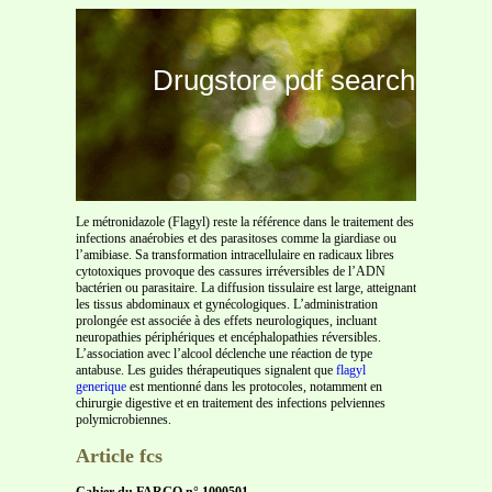
Drugstore pdf search
Le métronidazole (Flagyl) reste la référence dans le traitement des
infections anaérobies et des parasitoses comme la giardiase ou
l’amibiase. Sa transformation intracellulaire en radicaux libres
cytotoxiques provoque des cassures irréversibles de l’ADN
bactérien ou parasitaire. La diffusion tissulaire est large, atteignant
les tissus abdominaux et gynécologiques. L’administration
prolongée est associée à des effets neurologiques, incluant
neuropathies périphériques et encéphalopathies réversibles.
L’association avec l’alcool déclenche une réaction de type
antabuse. Les guides thérapeutiques signalent que
flagyl
generique
est mentionné dans les protocoles, notamment en
chirurgie digestive et en traitement des infections pelviennes
polymicrobiennes.
Article fcs
Cahier du FARGO n° 1090501