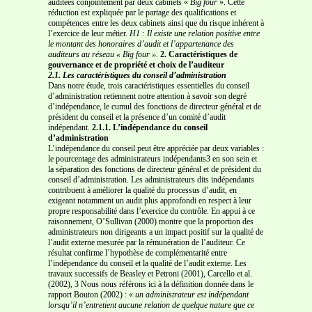
auditées conjointement par deux cabinets «
Big
four
». Cette
réduction est expliquée par le partage des qualifications et
compétences entre les deux cabinets ainsi que du risque inhérent à
l’exercice de leur métier.
H1 : Il existe une relation positive entre
le montant des honoraires d’audit et l’appartenance
des
auditeurs au réseau « Big four ».
2. Caractéristiques de
gouvernance et de propriété et choix de l’auditeur
2.1. Les caractéristiques du conseil d’administration
Dans notre étude, trois caractéristiques essentielles du conseil
d’administration retiennent notre attention à savoir son degré
d’indépendance, le cumul des fonctions de directeur général et de
président du conseil et la présence d’un comité d’audit
indépendant.
2.1.1. L’indépendance du conseil
d’administration
L’indépendance du conseil peut être appréciée par deux variables :
le pourcentage des administrateurs indépendants3 en son sein et
la séparation des fonctions de directeur général et de président du
conseil d’administration. Les administrateurs dits indépendants
contribuent à améliorer la qualité du processus d’audit, en
exigeant notamment un audit plus approfondi en respect à leur
propre responsabilité dans l’exercice du contrôle. En appui à ce
raisonnement, O’Sullivan (2000) montre que la proportion des
administrateurs non dirigeants a un impact positif sur la qualité de
l’audit externe mesurée par la rémunération de l’auditeur. Ce
résultat confirme l’hypothèse de complémentarité entre
l’indépendance du conseil et la qualité de l’audit externe. Les
travaux successifs de Beasley et Petroni (2001), Carcello et al.
(2002), 3 Nous nous référons ici à la définition donnée dans le
rapport Bouton (2002) : «
un administrateur est indépendant
lorsqu’il n’entretient aucune relation de quelque nature que ce