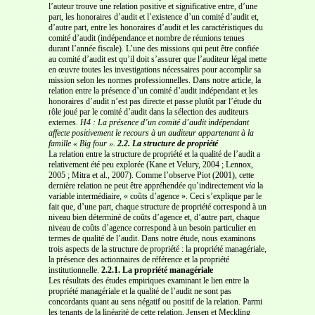
l’auteur trouve une relation positive et significative entre, d’une
part, les honoraires d’audit et l’existence d’un comité d’audit et,
d’autre part, entre les honoraires d’audit et les caractéristiques du
comité d’audit (indépendance et nombre de réunions tenues
durant l’année fiscale). L’une des missions qui peut être confiée
au comité d’audit est qu’il doit s’assurer que l’auditeur légal mette
en œuvre toutes les investigations nécessaires pour accomplir sa
mission selon les normes professionnelles. Dans notre article, la
relation entre la présence d’un comité d’audit indépendant et les
honoraires d’audit n’est pas directe et passe plutôt par l’étude du
rôle joué par le comité d’audit dans la sélection des auditeurs
externes.
H4 : La présence d’un comité d’audit indépendant
affecte positivement le recours à un
auditeur appartenant à la
famille « Big four ».
2.2. La structure de propriété
La relation entre la structure de propriété et la qualité de l’audit a
relativement été peu explorée (Kane et Velury, 2004 ; Lennox,
2005 ; Mitra et al., 2007). Comme l’observe Piot (2001), cette
dernière relation ne peut être appréhendée qu’indirectement
via
la
variable intermédiaire, « coûts d’agence ». Ceci s’explique par le
fait que, d’une part, chaque structure de propriété correspond à un
niveau bien déterminé de coûts d’agence et, d’autre part, chaque
niveau de coûts d’agence correspond à un besoin particulier en
termes de qualité de l’audit. Dans notre étude, nous examinons
trois aspects de la structure de propriété : la propriété managériale,
la présence des actionnaires de référence et la propriété
institutionnelle.
2.2.1. La propriété managériale
Les résultats des études empiriques examinant le lien entre la
propriété managériale et la qualité de l’audit ne sont pas
concordants quant au sens négatif ou positif de la relation. Parmi
les tenants de la linéarité de cette relation, Jensen et Meckling