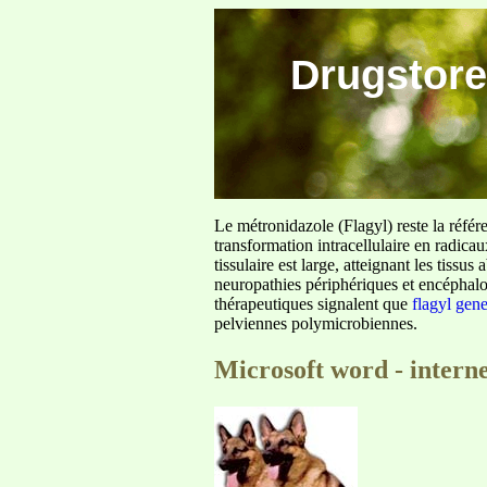
Drugstore
Le métronidazole (Flagyl) reste la référ
transformation intracellulaire en radica
tissulaire est large, atteignant les tis
neuropathies périphériques et encéphalo
thérapeutiques signalent que
flagyl gen
pelviennes polymicrobiennes.
Microsoft word - intern