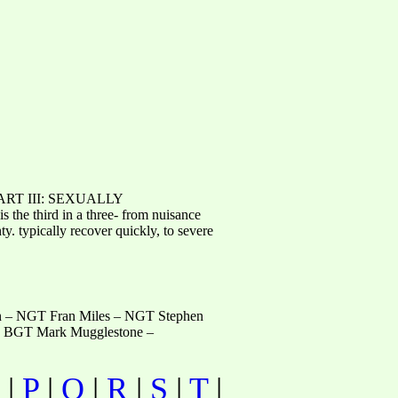
ART III: SEXUALLY
 third in a three- from nuisance
y. typically recover quickly, to severe
fin – NGT Fran Miles – NGT Stephen
 - BGT Mark Mugglestone –
|
P
|
Q
|
R
|
S
|
T
|