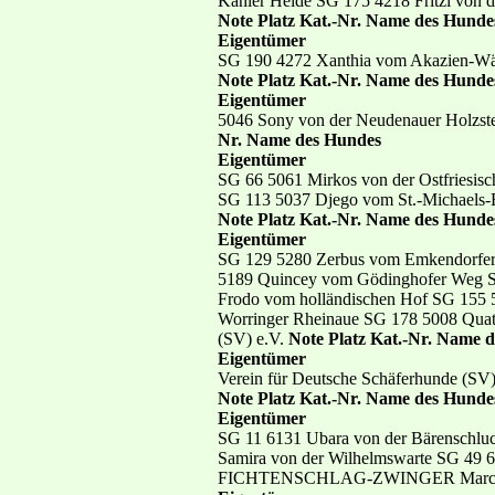
Kahler Heide SG 175 4218 Fritzi von d
Note Platz Kat.-Nr. Name des Hunde
Eigentümer
SG 190 4272 Xanthia vom Akazien-Wäl
Note Platz Kat.-Nr. Name des Hunde
Eigentümer
5046 Sony von der Neudenauer Holzste
Nr. Name des Hundes
Eigentümer
SG 66 5061 Mirkos von der Ostfriesis
SG 113 5037 Djego vom St.-Michaels-
Note Platz Kat.-Nr. Name des Hunde
Eigentümer
SG 129 5280 Zerbus vom Emkendorfe
5189 Quincey vom Gödinghofer Weg S
Frodo vom holländischen Hof SG 155 5
Worringer Rheinaue SG 178 5008 Quatt
(SV) e.V.
Note Platz Kat.-Nr. Name 
Eigentümer
Verein für Deutsche Schäferhunde (SV
Note Platz Kat.-Nr. Name des Hunde
Eigentümer
SG 11 6131 Ubara von der Bärenschlu
Samira von der Wilhelmswarte SG 49 6
FICHTENSCHLAG-ZWINGER Marco Oßm