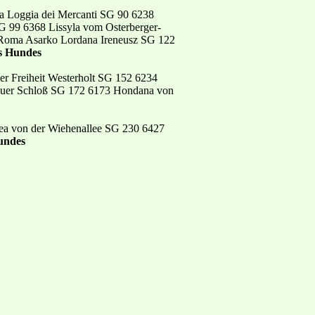
a Loggia dei Mercanti SG 90 6238
 99 6368 Lissyla vom Osterberger-
Roma Asarko Lordana Ireneusz SG 122
es Hundes
er Freiheit Westerholt SG 152 6234
auer Schloß SG 172 6173 Hondana von
ea von der Wiehenallee SG 230 6427
undes