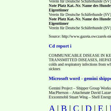
Verein für Deutsche Schäferhunde (SV
Note Platz Kat.-Nr. Name des Hunde
Eigentümer
Verein für Deutsche Schäferhunde (SV
Note Platz Kat.-Nr. Name des Hunde
Eigentümer
Verein für Deutsche Schäferhunde (SV)
Source: http://www.gazeta.owczarek-
Cd report i
COMMUNICABLE DISEASE IN KENT 
TRANSMITTED DISEASES, HEPATITIS, & 
colds and respiratory infections from w
sicknes
Microsoft word - gemini shipp
Gemini Project – Shipper Group Worksh
MacPherson – Attachmate David Lazar
Exxonmobil Stuart Wing – Shell Energ
A
|
B
|
C
|
D
|
E
|