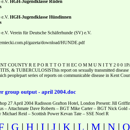
) e.V.
HGH-Jugendklasse Rüden
s
) e.V.
HGH-Jugendklasse Hündinnen
s
 e.V. Verein für Deutsche Schäferhunde (SV) e.V.
niemiecki.com.pl/gazeta/download/HUNDE.pdf
COUNTY R E P O R T T O T H EC O M M U N I T Y 2 0 0 1P
TUBERCULOSISThis report on sexually transmitted disease is the
hich peoplepart series of reports on communicable disease in Kent Count
er group output - april 2004.doc
op 27 April 2004 Radisson Grafton Hotel, London Present: Jill Grif
us – Attachmate Dave Roberts – BGT Mike Carter – BGT Nick Gold
y Michael Reid – Scottish Power Kevan Tate – SSE Noel R
F
|
G
|
H
|
I
|
J
|
K
|
L
|
M
|
N
|
O