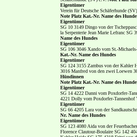
Eigentümer
Verein für Deutsche Schäferhunde (SV
Note Platz Kat.-Nr. Name des Hunde
Eigentümer
SG 10 3149 Dingo von der Tscheppasch
la Serpenterie Jean Marie Lefranc SG 
Name des Hundes
Eigentümer
SG 106 3046 Xando vom St.-Michaels-B
Kat.-Nr. Name des Hundes
Eigentümer
SG 124 3155 Zambus von der Kahler H
3016 Manfred von den zwei Loewen 30
Hündinnen
Note Platz Kat.-Nr. Name des Hunde
Eigentümer
SG 14 4222 Danni vom Poxdorfer-Tann
4221 Dolly vom Poxdorfer-Tannenhof V
Eigentümer
SG 66 4205 Lara von der Sandkautschn
Nr. Name des Hundes
Eigentümer
SG 123 4080 Aida von der Feuerbacher
Florence Clautour-Boulaire SG 142 40