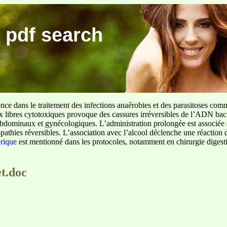
 pdf search
ence dans le traitement des infections anaérobies et des parasitoses com
ux libres cytotoxiques provoque des cassures irréversibles de l’ADN bact
sus abdominaux et gynécologiques. L’administration prolongée est associée 
pathies réversibles. L’association avec l’alcool déclenche une réaction 
erique
est mentionné dans les protocoles, notamment en chirurgie digestiv
et.doc