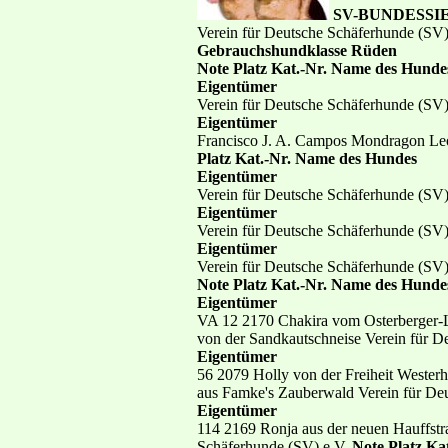
SV-BUNDESSIE
Verein für Deutsche Schäferhunde (SV)
Gebrauchshundklasse Rüden
Note Platz Kat.-Nr. Name des Hunde
Eigentümer
Verein für Deutsche Schäferhunde (SV
Eigentümer
Francisco J. A. Campos Mondragon Leo
Platz Kat.-Nr. Name des Hundes
Eigentümer
Verein für Deutsche Schäferhunde (SV
Eigentümer
Verein für Deutsche Schäferhunde (SV
Eigentümer
Verein für Deutsche Schäferhunde (SV
Note Platz Kat.-Nr. Name des Hunde
Eigentümer
VA 12 2170 Chakira vom Osterberger-L
von der Sandkautschneise Verein für D
Eigentümer
56 2079 Holly von der Freiheit Wester
aus Famke's Zauberwald Verein für De
Eigentümer
114 2169 Ronja aus der neuen Hauffstr
Schäferhunde (SV) e.V.
Note Platz Ka