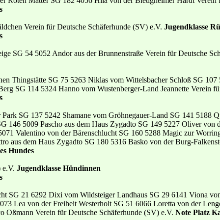
er Roten Matter SG 182 4056 Hila von der Bietigheimer Hardt Verein 
s
dchen Verein für Deutsche Schäferhunde (SV) e.V.
Jugendklasse R
s
ige SG 54 5052 Andor aus der Brunnenstraße Verein für Deutsche Sc
chen Thingstätte SG 75 5263 Niklas vom Wittelsbacher Schloß SG 107
Berg SG 114 5324 Hanno vom Wustenberger-Land Jeannette Verein für
s
r Park SG 137 5242 Shamane vom Gröhnegauer-Land SG 141 5188 
G 146 5009 Pascho aus dem Haus Zygadto SG 149 5227 Oliver von d
071 Valentino von der Bärenschlucht SG 160 5288 Magic zur Worrin
ro aus dem Haus Zygadto SG 180 5316 Basko von der Burg-Falkenste
des Hundes
) e.V.
Jugendklasse Hündinnen
s
cht SG 21 6292 Dixi vom Wildsteiger Landhaus SG 29 6141 Viona v
073 Lea von der Freiheit Westerholt SG 51 6066 Loretta von der Le
ann Verein für Deutsche Schäferhunde (SV) e.V.
Note Platz K