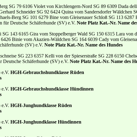
erg SG 79 6106 Violet von Kirchlengern-Nord SG 89 6309 Dada dell
 Gerhard Schneider SG 92 6424 Quina vom Sandersdorfer Wäldchen SG
haels-Berg SG 101 6279 Bine vom Gleisenauer Schloß SG 113 6287 
in für Deutsche Schäferhunde (SV) e.V.
Note Platz Kat.-Nr. Name d
oni SG 143 6165 Gira vom Stoppelberger Wald SG 150 6315 Lara von d
4 6426 Binie vom Akazien-Wäldchen SG 164 6039 Cady vom Gleisen
Schäferhunde (SV) e.V.
Note Platz Kat.-Nr. Name des Hundes
chneise SG 223 6357 Kelli von der Spieserstraße SG 228 6150 Chels
ür Deutsche Schäferhunde (SV) e.V.
Note Platz Kat.-Nr. Name des H
) e.V.
HGH-Gebrauchshundklasse Rüden
s
) e.V.
HGH-Gebrauchshundklasse Hündinnen
s
) e.V.
HGH-Junghundklasse Rüden
s
) e.V.
HGH-Junghundklasse Hündinnen
s