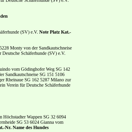
für Deutsche Schäferhunde (SV) e.V.
üden
häferhunde (SV) e.V.
Note Platz Kat.-
 5228 Monty von der Sandkautschneise
 Deutsche Schäferhunde (SV) e.V.
Quindo vom Gödinghofer Weg SG 142
er Sandkautschneise SG 151 5106
ger Rheinaue SG 162 5287 Milano zur
in Verein für Deutsche Schäferhunde
om Höchstadter Wappen SG 32 6094
ngernheide SG 53 6024 Gianna vom
at.-Nr. Name des Hundes