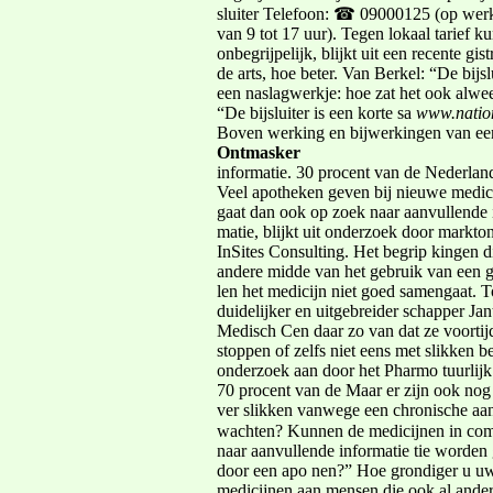
sluiter Telefoon: ☎ 0900­0125 (op we
van 9 tot 17 uur). Tegen lokaal tarief ku
onbegrijpelijk, blijkt uit een recente 
de arts, hoe beter. Van Berkel: “De bij
een naslagwerkje: hoe zat het ook alwee
“De bijsluiter is een korte sa­
www.nation
Boven­ werking en bijwerkingen van een 
Ontmasker
informatie. 30 procent van de Nederlan
Veel apotheken geven bij nieuwe medi
gaat dan ook op zoek naar aanvullende 
matie, blijkt uit onderzoek door marktond
InSites Consulting. Het begrip kingen die
andere midde­ van het gebruik van een gen
len het medicijn niet goed samengaat. T
duidelijker en uitgebreider schapper Jan
Medisch Cen­ daar zo van dat ze voorti
stoppen of zelfs niet eens met slikken be
onderzoek aan door het Pharmo tuurlijk alt
70 procent van de Maar er zijn ook nog 
ver­ slikken vanwege een chronische a
wachten? Kunnen de medicijnen in combin
naar aanvullende informatie tie worden
door een apo­ nen?” Hoe grondiger u uw 
medicijnen aan mensen die ook al ander