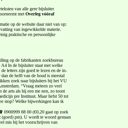
eksten van alle gere­ bijsluiter
k doorneemt met
Overleg vóóraf
matie op de website daar niet van op:
nvatting van ingewikkelde materie.
inig praktische en persoonlijke
vulling op de fabrikanten­ zoekbureau
 A4­ In de bijsluiter staat met welke
de letters zijn goed te lezen en de in­
 dan de helft van de houd is meestal
ikken zoek naar bijsluiters bij het VU
n Amsterdam. “Vraag meteen zo veel
 de arts als hij een me­ nen, zo toont
dicijn pre­ Instituut. Maar liefst 50 tot
mee stop? Welke bijwerkingen kan ik
: ☎ 0900­999 88 00 (€0,20 gaat op zoek
t (goed) pm). U wordt te woord gestaan
el mis bij het voorschrijven van