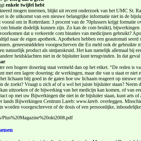
jgt
enkele twijfel hebt
mbineerd mogen innemen, blijkt uit recent onderzoek van het UMC St. R
 is de uitkomst van een nieuwe belangrijke informatie niet in de bijsl
vooral om in­ Rotterdam: 3 procent van de 70­plussers krijgt formatie over
om­ binatie dodelijk kunnen zijn. Zo kan de com­ bruikt), bijwerkingen
u voorkomen dat u verkeerde com­ binaties van medicijnen gebruikt? A
, altijd naar de eigen apotheek. Apotheken hebben een geautomati­ seerd
unnen. geneesmiddelen voorgeschreven die En meld ook de gebruikte mi
en natuurlijk product als sint­janskruid. Het kan namelijk allemaal bij­ e
dere heidsklachten niet in de bijsluiter kunt terugvinden. In dat geval 
aar
ter een hogere dosering staat vermeld dan op het etiket. “De reden is va
oe kunt met een lagere dosering: de werkingen, maar die van u staat er ni
n het lichaam blij­ goed in de gaten hoe uw lichaam reageert op nieuwe
n de zoekt? Vraagt u zich af of u wel het juiste bijsluiter staan? Neem
e kan uitzoeken of de bijwerking van het medicijn kan komen, of van ee
t op met uw Bijwerkingen die niet in de bijsluiter staan, kunt arts o
r­ lands Bijwerkingen Centrum Lareb:
www.lareb.
overleggen. Misschi
n worden voorgeschreven of de dosis of een persoonlijke, inhoudelijke 
cs/Plus%20Magazine%20okt2008.pdf
senen