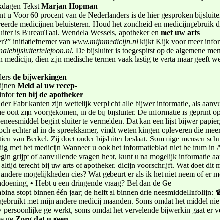
rkdagen Tekst
Marjan Hopman
nt u Voor 60 procent van de Nederlanders is de hier gesproken bijsluitert
gistreerde medicijnen beluisteren. Houd het zondheid en medicijngebrui
sluiter is BureauTaal. Wendela Wessels, apotheker en
met uw arts
r?” initiatiefnemer van
www.mijnmedicijn.nl
kijkt Kijk voor meer infor
alebijsluitertelefoon.nl.
De bijsluiter is toegespitst op de algemene me
medicijn, dien zijn medische termen vaak lastig te verta­ maar geeft we
ders
de bijwerkingen
cijnen
Meld al uw recep-
infor­
ten bij de apotheker
er­ Fabrikanten zijn wettelijk verplicht alle bijwer­ informatie, als aan
 ooit zijn voorgekomen, in de bij­ bijsluiter. De informatie is geprint op
eesmiddel begint sluiter te vermelden. Dat kan een lijst bijwer­ papier, 
och echter al in de spreekkamer, vindt weten­ kingen opleveren die meer
tien van Berkel. Zij doet onder­ bijsluiter beslaat. Sommige mensen schr
jdig met het medicijn Wanneer u ook het informatieblad niet be­ trum i
gin­ grijpt of aanvullende vragen hebt, kunt u na­ mogelijk informatie aan
ijd terecht bij uw arts of apotheker. dicijn voorschrijft. Wat doet dit me
andere mogelijkheden cies? Wat gebeurt er als ik het niet neem of er­ 
andoening,
•
Hebt u een dringende vraag? Bel dan de Ge­
a­ stopt binnen één jaar; de helft al binnen drie neesmiddel­Infolijn
 gebruikt met mijn andere medicij­ maanden. Soms omdat het middel nie
persoonlijke ge­ werkt, soms omdat het vervelende bijwerkin­ gaat er ve
e ge­
Zorg dat u geen