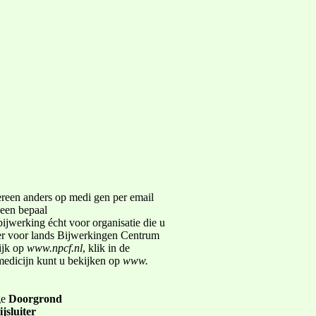
ereen anders op medi­ gen per e­mail
en bepaal­
ijwerking écht voor­ organisatie die u
 er voor lands Bijwerkingen Centrum
ijk op
www.npcf.nl
, klik in de
medicijn kunt u bekijken op
www.
ge
Doorgrond
ijsluiter