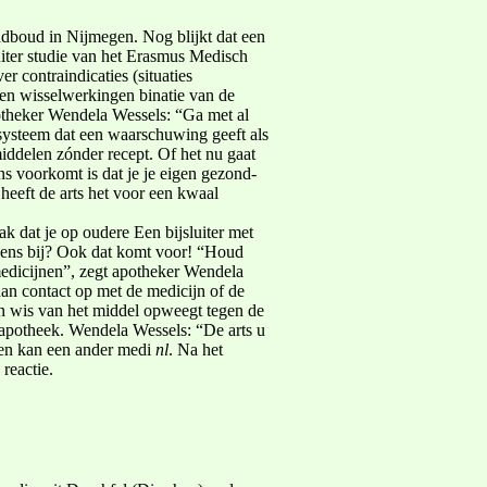
adboud in Nijmegen. Nog blijkt dat een
uiter studie van het Erasmus Medisch
 contra­indicaties (situaties
 en wisselwerkingen binatie van de
potheker Wendela Wessels: “Ga met al
 systeem dat een waarschuwing geeft als
ddelen zónder recept. Of het nu gaat
ens voorkomt is dat je je eigen gezond­
heeft de arts het voor een kwaal
ak dat je op oudere Een bijsluiter met
et eens bij? Ook dat komt voor! “Houd
 medicijnen”, zegt apotheker Wendela
 dan contact op met de medicijn of de
n wis­ van het middel opweegt tegen de
f apotheek. Wendela Wessels: “De arts u
en kan een ander medi­
nl
. Na het
reactie.