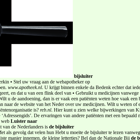
bijsluiter
erkin­
•
Stel uw vraag aan de web­apotheker op
pen.
www.apotheek.nl
. U krijgt binnen enkele da­ Bedenk echter dat ied
eert, en dat u van een flink deel van
•
Gebruikt u medicijnen vanwege e
 Wilt u de aandoening, dan is er vaak een patiënten­ weten hoe vaak een b
n naar de website van het Neder­ over uw medicijnen. Wilt u weten of
ëntenorganisatie is?
reb.nl
. Hier kunt u zien welke bijwerkingen van K
de ‘Adressengids’. De ervaringen van andere patiënten met een bepaald 
 web­
Luister naar
ent van de Nederlanders is
de bijsluiter
 Met als gevolg dat velen hun Hebt u moeite de bijsluiter te lezen vanwe
iste manier innemen. de kleine lettertjes? Bel dan de Nationale Bij­
de b