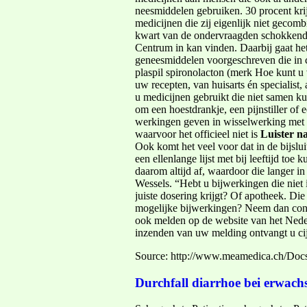
neesmiddelen gebruiken. 30 procent kri
medicijnen die zij eigenlijk niet geco
kwart van de ondervraagden schokkender
Centrum in kan vinden. Daarbij gaat het 
geneesmiddelen voorgeschreven die in c
plaspil spironolacton (merk­ Hoe kunt 
uw recepten, van huisarts én specialist
u medicijnen gebruikt die niet samen k
om een hoestdrankje, een pijnstiller of e
werkingen geven in wisselwerking met an
waarvoor het officieel niet is
Luister n
Ook komt het veel voor dat in de bijslui
een ellenlange lijst met bij­ leeftijd t
daarom altijd af, waardoor die langer i
Wessels. “Hebt u bijwerkingen die niet i
juiste dosering krijgt? Of apotheek. Di
mogelijke bijwerkingen? Neem dan contac
ook melden op de website van het Nede
inzenden van uw melding ontvangt u cij
Source: http://www.meamedica.ch/Do
Durchfall diarrhoe bei erwach