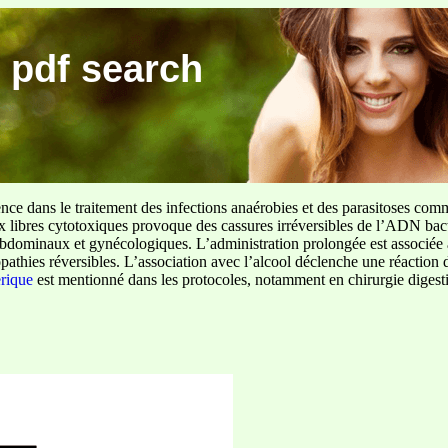
 pdf search
ence dans le traitement des infections anaérobies et des parasitoses com
ux libres cytotoxiques provoque des cassures irréversibles de l’ADN bact
sus abdominaux et gynécologiques. L’administration prolongée est associée 
pathies réversibles. L’association avec l’alcool déclenche une réaction 
erique
est mentionné dans les protocoles, notamment en chirurgie digestiv