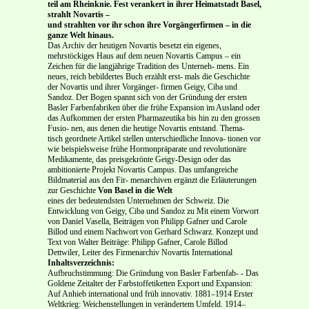
teil am Rheinknie. Fest verankert in ihrer Heimatstadt Basel,
strahlt Novartis –
und strahlten vor ihr schon ihre Vorgängerfirmen – in die
ganze Welt hinaus.
Das Archiv der heutigen Novartis besetzt ein eigenes,
mehrstöckiges Haus auf dem neuen Novartis Campus – ein
Zeichen für die langjährige Tradition des Unterneh- mens. Ein
neues, reich bebildertes Buch erzählt erst- mals die Geschichte
der Novartis und ihrer Vorgänger- firmen Geigy, Ciba und
Sandoz. Der Bogen spannt sich von der Gründung der ersten
Basler Farbenfabriken über die frühe Expansion im Ausland oder
das Aufkommen der ersten Pharmazeutika bis hin zu den grossen
Fusio- nen, aus denen die heutige Novartis entstand. Thema-
tisch geordnete Artikel stellen unterschiedliche Innova- tionen vor
wie beispielsweise frühe Hormonpräparate und revolutionäre
Medikamente, das preisgekrönte Geigy-Design oder das
ambitionierte Projekt Novartis Campus. Das umfangreiche
Bildmaterial aus den Fir- menarchiven ergänzt die Erläuterungen
zur Geschichte
Von Basel in die Welt
eines der bedeutendsten Unternehmen der Schweiz. Die
Entwicklung von Geigy, Ciba und Sandoz zu Mit einem Vorwort
von Daniel Vasella, Beiträgen von Philipp Gafner und Carole
Billod und einem Nachwort von Gerhard Schwarz. Konzept und
Text von Walter Beiträge: Philipp Gafner, Carole Billod
Dettwiler, Leiter des Firmenarchiv Novartis International
Inhaltsverzeichnis:
Aufbruchstimmung: Die Gründung von Basler Farbenfab- - Das
Goldene Zeitalter der Farbstoffetiketten
Export und Expansion:
Auf Anhieb international und früh innovativ. 1881–1914 Erster
Weltkrieg: Weichenstellungen in verändertem Umfeld. 1914–