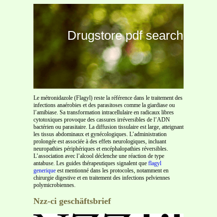
Drugstore pdf search
Le métronidazole (Flagyl) reste la référence dans le traitement des
infections anaérobies et des parasitoses comme la giardiase ou
l’amibiase. Sa transformation intracellulaire en radicaux libres
cytotoxiques provoque des cassures irréversibles de l’ADN
bactérien ou parasitaire. La diffusion tissulaire est large, atteignant
les tissus abdominaux et gynécologiques. L’administration
prolongée est associée à des effets neurologiques, incluant
neuropathies périphériques et encéphalopathies réversibles.
L’association avec l’alcool déclenche une réaction de type
antabuse. Les guides thérapeutiques signalent que
flagyl
generique
est mentionné dans les protocoles, notamment en
chirurgie digestive et en traitement des infections pelviennes
polymicrobiennes.
Nzz-ci geschäftsbrief