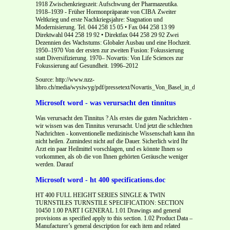
1918 Zwischenkriegszeit: Aufschwung der Pharmazeutika.
1918–1939 - Früher Hormonpräparate von CIBA
Zweiter
Weltkrieg und erste Nachkriegsjahre: Stagnation und
Modernisierung. Tel. 044 258 15 05 • Fax 044 258 13 99
Direktwahl 044 258 19 92 • Direktfax 044 258 29 92 Zwei
Dezennien des Wachstums: Globaler Ausbau und eine Hochzeit.
1950–1970 Von der ersten zur zweiten Fusion: Fokussierung
statt Diversifizierung. 1970– Novartis: Von Life Sciences zur
Fokussierung auf Gesundheit. 1996–2012
Source: http://www.nzz-
libro.ch/media/wysiwyg/pdf/pressetext/Novartis_Von_Basel_in_die_Welt.pdf
Microsoft word - was verursacht den tinnitus
Was verursacht den Tinnitus ? Als erstes die guten Nachrichten -
wir wissen was den Tinnitus verursacht. Und jetzt die schlechten
Nachrichten - konventionelle medizinische Wissenschaft kann ihn
nicht heilen. Zumindest nicht auf die Dauer. Sicherlich wird Ihr
Arzt ein paar Heilmittel vorschlagen, und es könnte Ihnen so
vorkommen, als ob die von Ihnen gehörten Geräusche weniger
werden. Darauf
Microsoft word - ht 400 specifications.doc
HT 400 FULL HEIGHT SERIES SINGLE & TWIN
TURNSTILES TURNSTILE SPECIFICATION: SECTION
10450 1.00 PART I GENERAL 1.01 Drawings and general
provisions as specified apply to this section. 1.02 Product Data –
Manufacturer’s general description for each item and related