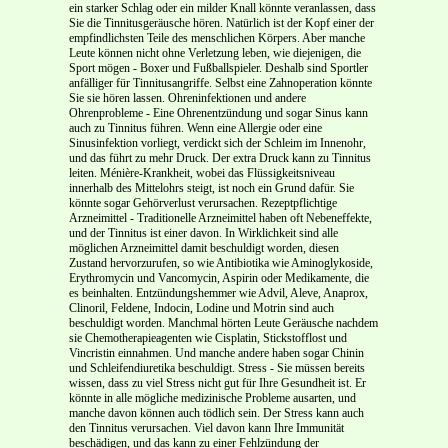
ein starker Schlag oder ein milder Knall könnte veranlassen, dass
Sie die Tinnitusgeräusche hören. Natürlich ist der Kopf einer der
empfindlichsten Teile des menschlichen Körpers. Aber manche
Leute können nicht ohne Verletzung leben, wie diejenigen, die
Sport mögen - Boxer und Fußballspieler. Deshalb sind Sportler
anfälliger für Tinnitusangriffe. Selbst eine Zahnoperation könnte
Sie sie hören lassen. Ohreninfektionen und andere
Ohrenprobleme - Eine Ohrenentzündung und sogar Sinus kann
auch zu Tinnitus führen. Wenn eine Allergie oder eine
Sinusinfektion vorliegt, verdickt sich der Schleim im Innenohr,
und das führt zu mehr Druck. Der extra Druck kann zu Tinnitus
leiten. Ménière-Krankheit, wobei das Flüssigkeitsniveau
innerhalb des Mittelohrs steigt, ist noch ein Grund dafür. Sie
könnte sogar Gehörverlust verursachen. Rezeptpflichtige
Arzneimittel - Traditionelle Arzneimittel haben oft Nebeneffekte,
und der Tinnitus ist einer davon. In Wirklichkeit sind alle
möglichen Arzneimittel damit beschuldigt worden, diesen
Zustand hervorzurufen, so wie Antibiotika wie Aminoglykoside,
Erythromycin und Vancomycin, Aspirin oder Medikamente, die
es beinhalten. Entzündungshemmer wie Advil, Aleve, Anaprox,
Clinoril, Feldene, Indocin, Lodine und Motrin sind auch
beschuldigt worden. Manchmal hörten Leute Geräusche nachdem
sie Chemotherapieagenten wie Cisplatin, Stickstofflost und
Vincristin einnahmen. Und manche andere haben sogar Chinin
und Schleifendiuretika beschuldigt. Stress - Sie müssen bereits
wissen, dass zu viel Stress nicht gut für Ihre Gesundheit ist. Er
könnte in alle mögliche medizinische Probleme ausarten, und
manche davon können auch tödlich sein. Der Stress kann auch
den Tinnitus verursachen. Viel davon kann Ihre Immunität
beschädigen, und das kann zu einer Fehlzündung der