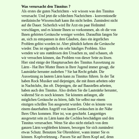
Was verursacht den Tinnitus ?
Als erstes die guten Nachrichten - wir wissen was den Tinnitus
verursacht. Und jetzt die schlechten Nachrichten - konventionelle
medizinische Wissenschaft kann ihn nicht heilen. Zumindest nicht
auf die Dauer. Sicherlich wird Ihr Arzt ein paar Heilmittel
vorschlagen, und es könnte Ihnen so vorkommen, als ob die von
Ihnen gehörten Geräusche weniger werden. Daraufhin fangen Sie
an, sich zu entspannen in dem Glauben, dass ein ärgerliches
Problem gelöst worden ist. Aber plötzlich kehren die Geräusche
wieder. Das ist eigentlich ein sehr häufiges Problem. Also
wenden wir uns stattdessen den Ursachen zu, und schauen, ob
wir versuchen können, das Problem von dieser Seite zu lösen.
Hier sind einige der Hauptursachen des Tinnitus Aussetzung zu
Lärm - Hat Ihre Mutter Ihnen in Ihrer Jugend immer gesagt, die
Lautstärke herunter zudrehen ? Sie hat Recht gehabt. Die
Aussetzung zu lautem Lärm kann zu Tinnitus führen. In der Tat
haben Rock Musiker und diejenigen, die mit ihnen arbeiten oder
in Nachtclubs, ihn oft. Diejenigen, die auf Baustellen arbeiten,
haben auch den Tinnitus. Also drehen Sie die Lautstärke herunter,
während Sie es noch können. Sie könnten anfangen, alle
möglichen Geräusche zu hören, falls Sie selbst nur einem
einzigen schrillen Ton ausgesetzt wurden. Oder es könnte von
einem dauerhaften Angriff von lauten Geräuschen in der Nähe
Ihres Ohrs kommen. Hier ist, was geschieht. Langzeitiges
ausgesetzt sein zu Lärm kann die Cochlea beschädigen und den
Tinnitus verursachen. Wenn Sie also nicht einfach von dem
ganzen Lärm wegbleiben können, besorgen Sie sich zumindest
etwas Schutz. Benutzen Sie Ohrenhörer, wann immer Sie es
können. Kopfverletzung - Passen Sie auf Ihren Kopf auf, denn