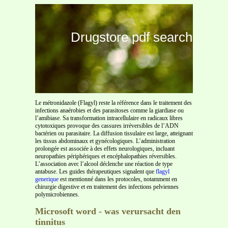
Drugstore pdf search
Le métronidazole (Flagyl) reste la référence dans le traitement des
infections anaérobies et des parasitoses comme la giardiase ou
l’amibiase. Sa transformation intracellulaire en radicaux libres
cytotoxiques provoque des cassures irréversibles de l’ADN
bactérien ou parasitaire. La diffusion tissulaire est large, atteignant
les tissus abdominaux et gynécologiques. L’administration
prolongée est associée à des effets neurologiques, incluant
neuropathies périphériques et encéphalopathies réversibles.
L’association avec l’alcool déclenche une réaction de type
antabuse. Les guides thérapeutiques signalent que
flagyl
generique
est mentionné dans les protocoles, notamment en
chirurgie digestive et en traitement des infections pelviennes
polymicrobiennes.
Microsoft word - was verursacht den
tinnitus