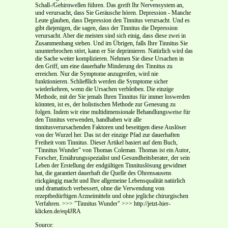
Schall-/Gehirnwellen führen. Das greift Ihr Nervensystem an,
und verursacht, dass Sie Geräusche hören. Depression - Manche
Leute glauben, dass Depression den Tinnitus verursacht. Und es
gibt diejenigen, die sagen, dass der Tinnitus die Depression
verursacht. Aber die meisten sind sich einig, dass diese zwei in
Zusammenhang stehen. Und im Übrigen, falls Ihre Tinnitus Sie
ununterbrochen stört, kann er Sie deprimieren. Natürlich wird das
die Sache weiter komplizieren. Nehmen Sie diese Ursachen in
den Griff, um eine dauerhafte Minderung des Tinnitus zu
erreichen. Nur die Symptome anzugreifen, wird nie
funktionieren. Schließlich werden die Symptome sicher
wiederkehren, wenn die Ursachen verbleiben. Die einzige
Methode, mit der Sie jemals Ihren Tinnitus für immer loswerden
könnten, ist es, der holistischen Methode zur Genesung zu
folgen. Indem wir eine multidimensionale Behandlungsweise für
den Tinnitus verwenden, handhaben wir alle
tinnitusverursachenden Faktoren und beseitigen diese Auslöser
von der Wurzel her. Das ist der einzige Pfad zur dauerhaften
Freiheit vom Tinnitus. Dieser Artikel basiert auf dem Buch,
"Tinnitus Wunder" von Thomas Coleman. Thomas ist ein Autor,
Forscher, Ernährungsspezialist und Gesundheitsberater, der sein
Leben der Erstellung der endgültigen Tinnituslösung gewidmet
hat, die garantiert dauerhaft die Quelle des Ohrensausens
rückgängig macht und Ihre allgemeine Lebensqualität natürlich
und dramatisch verbessert, ohne die Verwendung von
rezeptbedürftigen Arzneimitteln und ohne jegliche chirurgischen
Verfahren. >>> "Tinnitus Wunder" >>> http://jetzt-hier-
klicken.de/eq4JRA
Source: