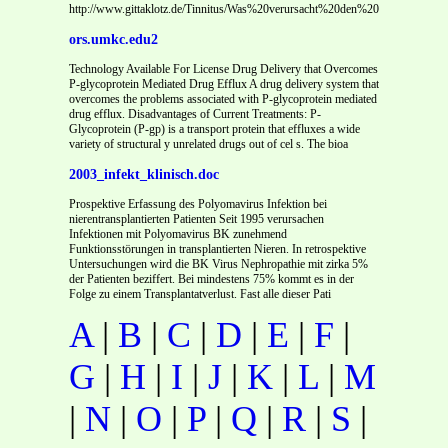
http://www.gittaklotz.de/Tinnitus/Was%20verursacht%20den%20Tinnitus.pdf
ors.umkc.edu2
Technology Available For License Drug Delivery that Overcomes
P-glycoprotein Mediated Drug Efflux A drug delivery system that
overcomes the problems associated with P-glycoprotein mediated
drug efflux. Disadvantages of Current Treatments: P-
Glycoprotein (P-gp) is a transport protein that effluxes a wide
variety of structural y unrelated drugs out of cel s. The bioa
2003_infekt_klinisch.doc
Prospektive Erfassung des Polyomavirus Infektion bei
nierentransplantierten Patienten Seit 1995 verursachen
Infektionen mit Polyomavirus BK zunehmend
Funktionsstörungen in transplantierten Nieren. In retrospektive
Untersuchungen wird die BK Virus Nephropathie mit zirka 5%
der Patienten beziffert. Bei mindestens 75% kommt es in der
Folge zu einem Transplantatverlust. Fast alle dieser Pati
A
|
B
|
C
|
D
|
E
|
F
|
G
|
H
|
I
|
J
|
K
|
L
|
M
|
N
|
O
|
P
|
Q
|
R
|
S
|