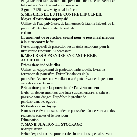
Ne jamais rien faire avaler à une personne inconsciente. Se rincer
la bouche à l'eau. Consulter un médecin.
Sigma
-
F4381 www.sigma-aldrich.com
5. MESURES DE LUTTE CONTRE L'INCENDIE
Moyen d'extinction approprié
Utiliser de l'eau pulvérisée, de la mousse résistant à l'alcool, de la
poudre d'extinction ou du dioxyde de
carbone.
Équipement de protection spécial pour le personnel préposé
à la lutte contre le feu
Porter un appareil de protection respiratoire autonome pour la
lutte contre l'incendie, si nécessaire.
6. MESURES À PRENDRE EN CAS DE REJET
ACCIDENTEL
Précautions individuelles
Utiliser un équipement de protection individuelle. Éviter la
formation de poussière. Éviter l'inhalation de la
poussière. Assurer une ventilation adéquate. Évacuer le personnel
vers des endroits sûrs.
Précautions pour la protection de l'environnement
Éviter un déversement ou une fuite supplémentaire, si cela est
possible sans danger. Empêcher le produit de
pénétrer dans les égouts.
Méthodes de nettoyage
Ramasser et évacuer sans créer de poussière. Conserver dans des
récipients adaptés et fermés pour
l'élimination.
7. MANIPULATION ET STOCKAGE
Manipulation
Éviter l'exposition - se procurer des instructions spéciales avant