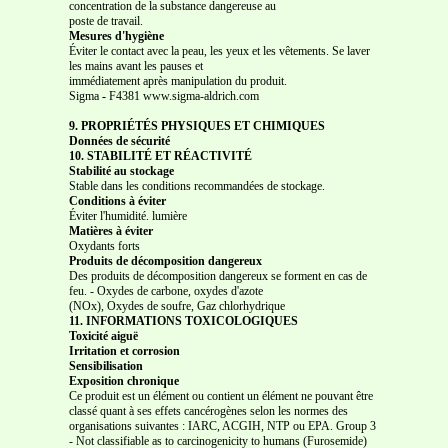
concentration de la substance dangereuse au
poste de travail.
Mesures d'hygiène
Éviter le contact avec la peau, les yeux et les vêtements. Se laver
les mains avant les pauses et
immédiatement après manipulation du produit.
Sigma
-
F4381 www.sigma-aldrich.com
9. PROPRIÉTÉS PHYSIQUES ET CHIMIQUES
Données de sécurité
10. STABILITÉ ET RÉACTIVITÉ
Stabilité au stockage
Stable dans les conditions recommandées de stockage.
Conditions à éviter
Éviter l'humidité. lumière
Matières à éviter
Oxydants forts
Produits de décomposition dangereux
Des produits de décomposition dangereux se forment en cas de
feu. - Oxydes de carbone, oxydes d'azote
(NOx), Oxydes de soufre, Gaz chlorhydrique
11. INFORMATIONS TOXICOLOGIQUES
Toxicité aiguë
Irritation et corrosion
Sensibilisation
Exposition chronique
Ce produit est un élément ou contient un élément ne pouvant être
classé quant à ses effets cancérogènes selon les normes des
organisations suivantes : IARC, ACGIH, NTP ou EPA. Group 3
- Not classifiable as to carcinogenicity to humans (Furosemide)