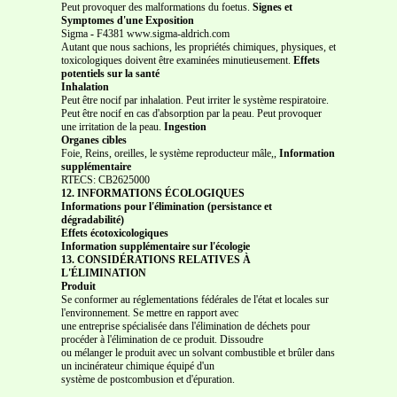
Peut provoquer des malformations du foetus.
Signes et
Symptomes d'une Exposition
Sigma
-
F4381 www.sigma-aldrich.com
Autant que nous sachions, les propriétés chimiques, physiques, et
toxicologiques doivent être examinées minutieusement.
Effets
potentiels sur la santé
Inhalation
Peut être nocif par inhalation. Peut irriter le système respiratoire.
Peut être nocif en cas d'absorption par la peau. Peut provoquer
une irritation de la peau.
Ingestion
Organes cibles
Foie, Reins, oreilles, le système reproducteur mâle,,
Information
supplémentaire
RTECS: CB2625000
12. INFORMATIONS ÉCOLOGIQUES
Informations pour l'élimination (persistance et
dégradabilité)
Effets écotoxicologiques
Information supplémentaire sur l'écologie
13. CONSIDÉRATIONS RELATIVES À
L'ÉLIMINATION
Produit
Se conformer au réglementations fédérales de l'état et locales sur
l'environnement. Se mettre en rapport avec
une entreprise spécialisée dans l'élimination de déchets pour
procéder à l'élimination de ce produit. Dissoudre
ou mélanger le produit avec un solvant combustible et brûler dans
un incinérateur chimique équipé d'un
système de postcombusion et d'épuration.