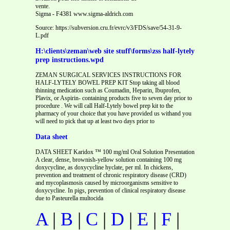
vente.
Sigma
-
F4381 www.sigma-aldrich.com
Source: https://subversion.cru.fr/evrc/v3/FDS/save/54-31-9-
L.pdf
H:\clients\zeman\web site stuff\forms\zss half-lytely
prep instructions.wpd
ZEMAN SURGICAL SERVICES INSTRUCTIONS FOR
HALF-LYTELY BOWEL PREP KIT Stop taking all blood
thinning medication such as Coumadin, Heparin, Ibuprofen,
Plavix, or Aspirin- containing products five to seven day prior to
procedure . We will call Half-Lytely bowel prep kit to the
pharmacy of your choice that you have provided us withand you
will need to pick that up at least two days prior to
Data sheet
DATA SHEET Karidox ™ 100 mg/ml Oral Solution Presentation
A clear, dense, brownish-yellow solution containing 100 mg
doxycycline, as doxycycline hyclate, per ml. In chickens,
prevention and treatment of chronic respiratory disease (CRD)
and mycoplasmosis caused by microorganisms sensitive to
doxycycline. In pigs, prevention of clinical respiratory disease
due to Pasteurella multocida
A
|
B
|
C
|
D
|
E
|
F
|