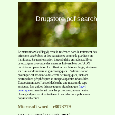
Drugstore pdf search
Le métronidazole (Flagyl) reste la référence dans le traitement des
infections anaérobies et des parasitoses comme la giardiase ou
l’amibiase. Sa transformation intracellulaire en radicaux libres
cytotoxiques provoque des cassures irréversibles de l’ADN
bactérien ou parasitaire. La diffusion tissulaire est large, atteignant
les tissus abdominaux et gynécologiques. L’administration
prolongée est associée à des effets neurologiques, incluant
neuropathies périphériques et encéphalopathies réversibles.
L’association avec l’alcool déclenche une réaction de type
antabuse. Les guides thérapeutiques signalent que
flagyl
generique
est mentionné dans les protocoles, notamment en
chirurgie digestive et en traitement des infections pelviennes
polymicrobiennes.
Microsoft word - r8073779
FICHE DE DONNÉES DE SÉCURITÉ