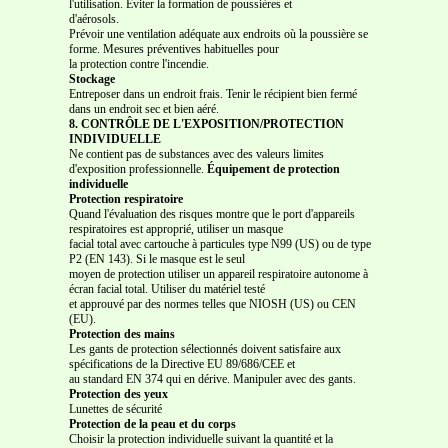
l'utilisation. Éviter la formation de poussières et
d'aérosols.
Prévoir une ventilation adéquate aux endroits où la poussière se
forme. Mesures préventives habituelles pour
la protection contre l'incendie.
Stockage
Entreposer dans un endroit frais. Tenir le récipient bien fermé
dans un endroit sec et bien aéré.
8. CONTRÔLE DE L'EXPOSITION/PROTECTION
INDIVIDUELLE
Ne contient pas de substances avec des valeurs limites
d'exposition professionnelle.
Équipement de protection
individuelle
Protection respiratoire
Quand l'évaluation des risques montre que le port d'appareils
respiratoires est approprié, utiliser un masque
facial total avec cartouche à particules type N99 (US) ou de type
P2 (EN 143). Si le masque est le seul
moyen de protection utiliser un appareil respiratoire autonome à
écran facial total. Utiliser du matériel testé
et approuvé par des normes telles que NIOSH (US) ou CEN
(EU).
Protection des mains
Les gants de protection sélectionnés doivent satisfaire aux
spécifications de la Directive EU 89/686/CEE et
au standard EN 374 qui en dérive. Manipuler avec des gants.
Protection des yeux
Lunettes de sécurité
Protection de la peau et du corps
Choisir la protection individuelle suivant la quantité et la