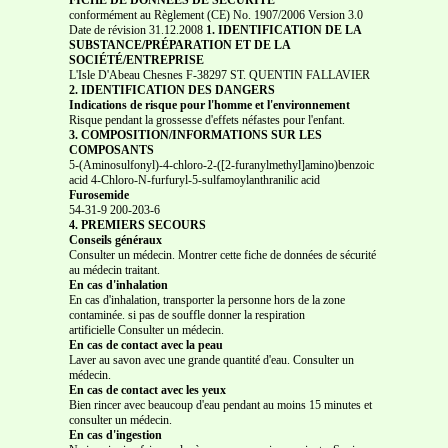
conformément au Règlement (CE) No. 1907/2006 Version 3.0
Date de révision 31.12.2008
1. IDENTIFICATION DE LA
SUBSTANCE/PRÉPARATION ET DE LA
SOCIÉTÉ/ENTREPRISE
L'Isle D'Abeau Chesnes F-38297 ST. QUENTIN FALLAVIER
2. IDENTIFICATION DES DANGERS
Indications de risque pour l'homme et l'environnement
Risque pendant la grossesse d'effets néfastes pour l'enfant.
3. COMPOSITION/INFORMATIONS SUR LES
COMPOSANTS
5-(Aminosulfonyl)-4-chloro-2-([2-furanylmethyl]amino)benzoic
acid 4-Chloro-N-furfuryl-5-sulfamoylanthranilic acid
Furosemide
54-31-9 200-203-6
4. PREMIERS SECOURS
Conseils généraux
Consulter un médecin. Montrer cette fiche de données de sécurité
au médecin traitant.
En cas d'inhalation
En cas d'inhalation, transporter la personne hors de la zone
contaminée. si pas de souffle donner la respiration
artificielle Consulter un médecin.
En cas de contact avec la peau
Laver au savon avec une grande quantité d'eau. Consulter un
médecin.
En cas de contact avec les yeux
Bien rincer avec beaucoup d'eau pendant au moins 15 minutes et
consulter un médecin.
En cas d'ingestion