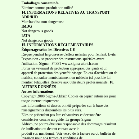
Emballages contaminés
Eliminer comme produit non utilisé.
14. INFORMATIONS RELATIVES AU TRANSPORT
ADR/RID
Marchandise non dangereuse
IMDG
Not dangerous goods
IATA
Not dangerous goods
15. INFORMATIONS RÉGLEMENTAIRES
Étiquetage selon les Directives CE
Risque pendant la grossesse d'effets néfastes pour l'enfant. Éviter
l'exposition - se procurer des instructions spéciales avant
l'utilisation. Sigma
-
F4381 www.sigma-aldrich.com
Porter un vêtement de protection approprié, des gants et un
appareil de protection des yeux/du visage. En cas d'accident ou de
malaise, consulter immédiatement un médecin (si possible lui
montrer l'étiquette). Réservé aux utilisateurs professionnels.
16.
AUTRES DONNÉES
Autres informations
Copyright 2008 Sigma-Aldrich Copies en papier autorisées pour
usage interne uniquement.
Les informations ci-dessus ont été préparées sur la base des
renseignements disponibles les plus sûrs.
Elles ne prétendent pas être exhaustives et devront être
considerées comme un guide. Le groupe Sigma-
Aldrich, ne pourra être tenu responsable des dommages résultant
de l'utilisation ou de tout contact avec le
produit sus-mentionné. Voir verso de la facture ou du bulletin de
livraison pour nos termes et conditions de