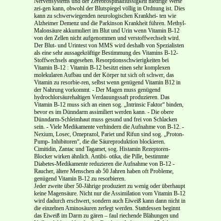
Nervensystems und der Zerebrospinalflüssigkeit niedrige Werte
zei-gen kann, obwohl der Blutspiegel völlig in Ordnung ist. Dies
kann zu schwerwiegenden neurologischen Krankhei- ten wie
Alzheimer Demenz und die Parkinson Krankheit führen. Methyl-
Malonsäure akkumuliert im Blut und Urin wenn Vitamin B-12
von den Zellen nicht aufgenommen und verstoffwechselt wird.
Der Blut- und Urintest von MMS wird deshalb von Spezialisten
als eine sehr aussagekräftige Bestimmung des Vitamins B-12-
Stoffwechsels angesehen. Resorptionsschwierigkeiten bei
Vitamin B-12 : Vitamin B-12 besitzt einen sehr komplexen
molekularen Aufbau und der Körper tut sich oft schwer, das
Vitamin zu resorbie-ren, selbst wenn genügend Vitamin B12 in
der Nahrung vorkommt. - Der Magen muss genügend
hydrochlorsäurehaltigen Verdauungssaft produzieren. Das
Vitamin B-12 muss sich an einen sog. „Intrinsic Faktor“ binden,
bevor es im Dünndarm assimiliert werden kann. - Die obere
Dünndarm-Schleimhaut muss gesund und frei von Schlacken
sein. - Viele Medikamente verhindern die Aufnahme von B-12. -
Nexium, Losec, Omeprazol, Pariet und Rifun sind sog. „Proton-
Pump- Inhibitoren“, die die Säureproduktion blockieren.
Cimitidin, Zantac und Tagamet, sog. Histamin Rezeptoren-
Blocker wirken ähnlich. Antibi- otika, die Pille, bestimmte
Diabetes-Medikamente reduzieren die Aufnahme von B-12 -
Raucher, ältere Menschen ab 50 Jahren haben oft Probleme,
genügend Vitamin B-12 zu resorbieren.
Jeder zweite über 50-Jährige produziert zu wenig oder überhaupt
keine Magensäure. Nicht nur die Assimilation vom Vitamin B-12
wird dadurch erschwert, sondern auch Eiweiß kann dann nicht in
die einzelnen Aminosäuren zerlegt werden. Stattdessen beginnt
das Eiweiß im Darm zu gären – faul riechende Blähungen und