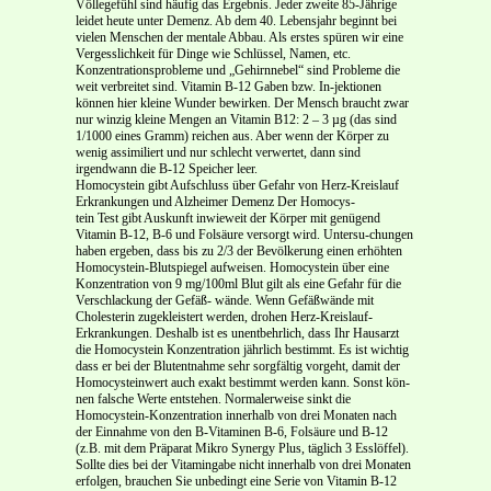
Völlegefühl sind häufig das Ergebnis. Jeder zweite 85-Jährige
leidet heute unter Demenz. Ab dem 40. Lebensjahr beginnt bei
vielen Menschen der mentale Abbau. Als erstes spüren wir eine
Vergesslichkeit für Dinge wie Schlüssel, Namen, etc.
Konzentrationsprobleme und „Gehirnnebel“ sind Probleme die
weit verbreitet sind. Vitamin B-12 Gaben bzw. In-jektionen
können hier kleine Wunder bewirken. Der Mensch braucht zwar
nur winzig kleine Mengen an Vitamin B12: 2 – 3 µg (das sind
1/1000 eines Gramm) reichen aus. Aber wenn der Körper zu
wenig assimiliert und nur schlecht verwertet, dann sind
irgendwann die B-12 Speicher leer.
Homocystein gibt Aufschluss über Gefahr von Herz-Kreislauf
Erkrankungen und Alzheimer Demenz Der Homocys-
tein Test gibt Auskunft inwieweit der Körper mit genügend
Vitamin B-12, B-6 und Folsäure versorgt wird. Untersu-chungen
haben ergeben, dass bis zu 2/3 der Bevölkerung einen erhöhten
Homocystein-Blutspiegel aufweisen. Homocystein über eine
Konzentration von 9 mg/100ml Blut gilt als eine Gefahr für die
Verschlackung der Gefäß- wände. Wenn Gefäßwände mit
Cholesterin zugekleistert werden, drohen Herz-Kreislauf-
Erkrankungen. Deshalb ist es unentbehrlich, dass Ihr Hausarzt
die Homocystein Konzentration jährlich bestimmt. Es ist wichtig
dass er bei der Blutentnahme sehr sorgfältig vorgeht, damit der
Homocysteinwert auch exakt bestimmt werden kann. Sonst kön-
nen falsche Werte entstehen. Normalerweise sinkt die
Homocystein-Konzentration innerhalb von drei Monaten nach
der Einnahme von den B-Vitaminen B-6, Folsäure und B-12
(z.B. mit dem Präparat Mikro Synergy Plus, täglich 3 Esslöffel).
Sollte dies bei der Vitamingabe nicht innerhalb von drei Monaten
erfolgen, brauchen Sie unbedingt eine Serie von Vitamin B-12