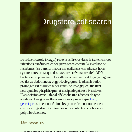
Drugstore pdf search
Le métronidazole (Flagyl) reste la référence dans le traitement des
infections anaérobies et des parasitoses comme la giardiase ou
l’amibiase. Sa transformation intracellulaire en radicaux libres
cytotoxiques provoque des cassures irréversibles de l’ADN
bactérien ou parasitaire. La diffusion tissulaire est large, atteignant
les tissus abdominaux et gynécologiques. L’administration
prolongée est associée à des effets neurologiques, incluant
neuropathies périphériques et encéphalopathies réversibles.
L’association avec l’alcool déclenche une réaction de type
antabuse. Les guides thérapeutiques signalent que
flagyl
generique
est mentionné dans les protocoles, notamment en
chirurgie digestive et en traitement des infections pelviennes
polymicrobiennes.
Ur- essenz
Rutwiga Ingard Ortner, Christian- Jorhan- Str. 1, 85447