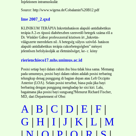
Injektionen intramuskulär.
Source: http://www.wigena.de/Cobalamin%20B12.pdf
Ime 2007_2.qxd
KLINIKUM TERÁPIA Inkretinhatáson alapuló antidiabetikus
terápia A 2-es típusú diabéteszben szenvedô betegek száma rôl a
Dr. Winkler Gábor professzorral közösen írt „Inkretin-
világszerte meredeken nô. A betegség súlyos szövôd- hatáson
alapuló antidiabetikus terápia cukorbetegségben” ményei
jelentôsen befolyásolják az életminôséget, ke- c. köny
rierienchieco17.mhs.unimus.ac.id
Posisi setiap bayi dalam rahim ibu bisa tidak bisa sama. Memang
pada umumnya, posisi bayi dalam rahim adalah posisi terbaring
telungkup denag punggung di bagian depan atau Left Occipito
Anterior (LOA). Selain posisi tersebut, biasa pula jika bayi
berbaring dengan punggung menghadap ke sisi kiri. Lalu,
bagaimana jika posisi bayi sungsang?Menurut Richard Fischer,
MD, dari Departement of Obst
A
|
B
|
C
|
D
|
E
|
F
|
G
|
H
|
I
|
J
|
K
|
L
|
M
|
N
|
O
|
P
|
Q
|
R
|
S
|