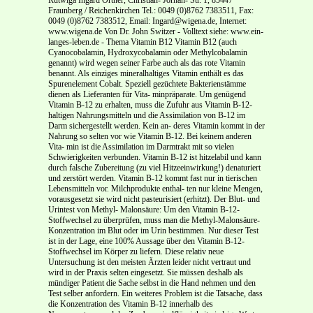
Fraunberg / Reichenkirchen Tel.: 0049 (0)8762 7383511, Fax:
0049 (0)8762 7383512, Email: Ingard@wigena.de, Internet:
www.wigena.de Von Dr. John Switzer - Volltext siehe: www.ein-
langes-leben.de - Thema Vitamin B12 Vitamin B12 (auch
Cyanocobalamin, Hydroxycobalamin oder Methylcobalamin
genannt) wird wegen seiner Farbe auch als das rote Vitamin
benannt. Als einziges mineralhaltiges Vitamin enthält es das
Spurenelement Cobalt. Speziell gezüchtete Bakterienstämme
dienen als Lieferanten für Vita- minpräparate. Um genügend
Vitamin B-12 zu erhalten, muss die Zufuhr aus Vitamin B-12-
haltigen Nahrungsmitteln und die Assimilation von B-12 im
Darm sichergestellt werden. Kein an- deres Vitamin kommt in der
Nahrung so selten vor wie Vitamin B-12. Bei keinem anderen
Vita- min ist die Assimilation im Darmtrakt mit so vielen
Schwierigkeiten verbunden. Vitamin B-12 ist hitzelabil und kann
durch falsche Zubereitung (zu viel Hitzeeinwirkung!) denaturiert
und zerstört werden. Vitamin B-12 kommt fast nur in tierischen
Lebensmitteln vor. Milchprodukte enthal- ten nur kleine Mengen,
vorausgesetzt sie wird nicht pasteurisiert (erhitzt). Der Blut- und
Urintest von Methyl- Malonsäure: Um den Vitamin B-12-
Stoffwechsel zu überprüfen, muss man die Methyl-Malonsäure-
Konzentration im Blut oder im Urin bestimmen. Nur dieser Test
ist in der Lage, eine 100% Aussage über den Vitamin B-12-
Stoffwechsel im Körper zu liefern. Diese relativ neue
Untersuchung ist den meisten Ärzten leider nicht vertraut und
wird in der Praxis selten eingesetzt. Sie müssen deshalb als
mündiger Patient die Sache selbst in die Hand nehmen und den
Test selber anfordern. Ein weiteres Problem ist die Tatsache, dass
die Konzentration des Vitamin B-12 innerhalb des