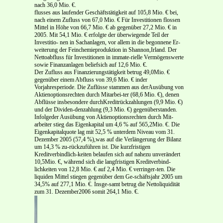
nach 36,0 Mio. €.
flusses aus laufender Geschäftstätigkeit auf 105,8 Mio. € bei,
nach einem Zufluss von 67,0 Mio. € Für Investitionen flossen
Mittel in Höhe von 66,7 Mio. € ab gegenüber 27,2 Mio. € in
2005. Mit 54,1 Mio. € erfolgte der überwiegende Teil der
Investitio- nen in Sachanlagen, vor allem in die begonnene Er-
weiterung der Feinchemieproduktion in Shannon,Irland. Der
Nettoabfluss für Investitionen in immate-rielle Vermögenswerte
sowie Finanzanlagen beliefsich auf 12,6 Mio. €.
Der Zufluss aus Finanzierungstätigkeit betrug 49,0Mio. €
gegenüber einem Abfluss von 39,6 Mio. € inder
Vorjahresperiode. Die Zuflüsse stammen aus derAusübung von
Aktienoptionsrechten durch Mitarbei-ter (68,6 Mio. €), denen
Abflüsse insbesondere durchKreditrückzahlungen (9,9 Mio. €)
und der Dividen-denzahlung (9,3 Mio. €) gegenüberstanden.
Infolgeder Ausübung von Aktienoptionsrechten durch Mit-
arbeiter stieg das Eigenkapital um 4,6 % auf 565,2Mio. €. Die
Eigenkapitalquote lag mit 52,5 % unterdem Niveau vom 31.
Dezember 2005 (57,4 %),was auf die Verlängerung der Bilanz
um 14,3 % zu-rückzuführen ist. Die kurzfristigen
Kreditverbindlich-keiten belaufen sich auf nahezu unverändert
10,5Mio. €, während sich die langfristigen Kreditverbind-
lichkeiten von 12,8 Mio. € auf 2,4 Mio. € verringer-ten. Die
liquiden Mittel stiegen gegenüber dem Ge-schäftsjahr 2005 um
34,5% auf 277,1 Mio. €. Insge-samt betrug die Nettoliquidität
zum 31. Dezember2006 somit 264,1 Mio. €.