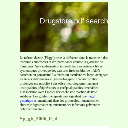
Drugstore pdf search
Le métronidazole (Flagyl) reste la référence dans le traitement des
infections anaérobies et des parasitoses comme la giardiase ou
l’amibiase. Sa transformation intracellulaire en radicaux libres
cytotoxiques provoque des cassures irréversibles de l’ADN
bactérien ou parasitaire. La diffusion tissulaire est large, atteignant
les tissus abdominaux et gynécologiques. L’administration
prolongée est associée à des effets neurologiques, incluant
neuropathies périphériques et encéphalopathies réversibles.
L’association avec l’alcool déclenche une réaction de type
antabuse. Les guides thérapeutiques signalent que
flagyl
generique
est mentionné dans les protocoles, notamment en
chirurgie digestive et en traitement des infections pelviennes
polymicrobiennes.
Sp_gb_2006_lf_d