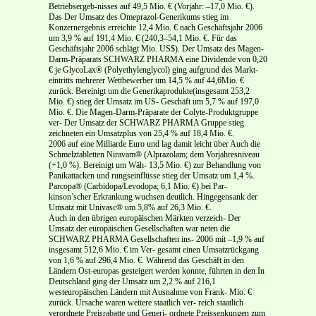
Betriebsergeb-nisses auf 49,5 Mio. € (Vorjahr: –17,0 Mio. €).
Das Der Umsatz des Omeprazol-Generikums stieg im
Konzernergebnis erreichte 12,4 Mio. € nach Geschäftsjahr 2006
um 3,9 % auf 191,4 Mio. € (240,3–54,1 Mio. €. Für das
Geschäftsjahr 2006 schlägt Mio. US$). Der Umsatz des Magen-
Darm-Präparats SCHWARZ PHARMA eine Dividende von 0,20
€ je GlycoLax® (Polyethylenglycol) ging aufgrund des Markt-
eintritts mehrerer Wettbewerber um 14,5 % auf 44,6Mio. €
zurück. Bereinigt um die Generikaprodukte(insgesamt 253,2
Mio. €) stieg der Umsatz im US- Geschäft um 5,7 % auf 197,0
Mio. €. Die Magen-Darm-Präparate der Colyte-Produktgruppe
ver- Der Umsatz der SCHWARZ PHARMA Gruppe stieg
zeichneten ein Umsatzplus von 25,4 % auf 18,4 Mio. €.
2006 auf eine Milliarde Euro und lag damit leicht über Auch die
Schmelztabletten Niravam® (Alprazolam; dem Vorjahresniveau
(+1,0 %). Bereinigt um Wäh- 13,5 Mio. €) zur Behandlung von
Panikattacken und rungseinflüsse stieg der Umsatz um 1,4 %.
Parcopa® (Carbidopa/Levodopa; 6,1 Mio. €) bei Par-
kinson’scher Erkrankung wuchsen deutlich. Hingegensank der
Umsatz mit Univasc® um 5,8% auf 26,3 Mio. €.
Auch in den übrigen europäischen Märkten verzeich- Der
Umsatz der europäischen Gesellschaften war neten die
SCHWARZ PHARMA Gesellschaften ins- 2006 mit –1,9 % auf
insgesamt 512,6 Mio. € im Ver- gesamt einen Umsatzrückgang
von 1,6 % auf 296,4 Mio. €. Während das Geschäft in den
Ländern Ost-europas gesteigert werden konnte, führten in den In
Deutschland ging der Umsatz um 2,2 % auf 216,1
westeuropäischen Ländern mit Ausnahme von Frank- Mio. €
zurück. Ursache waren weitere staatlich ver- reich staatlich
verordnete Preisrabatte und Generi- ordnete Preissenkungen zum