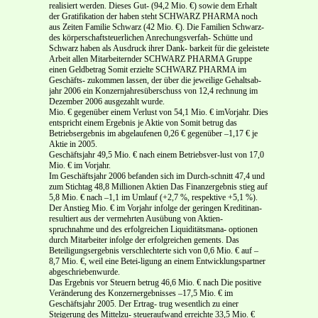
realisiert werden. Dieses Gut- (94,2 Mio. €) sowie dem Erhalt
der Gratifikation der haben steht SCHWARZ PHARMA noch
aus Zeiten Familie Schwarz (42 Mio. €). Die Familien Schwarz-
des körperschaftsteuerlichen Anrechungsverfah- Schütte und
Schwarz haben als Ausdruck ihrer Dank- barkeit für die geleistete
Arbeit allen Mitarbeiternder SCHWARZ PHARMA Gruppe
einen Geldbetrag Somit erzielte SCHWARZ PHARMA im
Geschäfts- zukommen lassen, der über die jeweilige Gehaltsab-
jahr 2006 ein Konzernjahresüberschuss von 12,4 rechnung im
Dezember 2006 ausgezahlt wurde.
Mio. € gegenüber einem Verlust von 54,1 Mio. € imVorjahr. Dies
entspricht einem Ergebnis je Aktie von Somit betrug das
Betriebsergebnis im abgelaufenen 0,26 € gegenüber –1,17 € je
Aktie in 2005.
Geschäftsjahr 49,5 Mio. € nach einem Betriebsver-lust von 17,0
Mio. € im Vorjahr.
Im Geschäftsjahr 2006 befanden sich im Durch-schnitt 47,4 und
zum Stichtag 48,8 Millionen Aktien Das Finanzergebnis stieg auf
5,8 Mio. € nach –1,1 im Umlauf (+2,7 %, respektive +5,1 %).
Der Anstieg Mio. € im Vorjahr infolge der geringen Kreditinan-
resultiert aus der vermehrten Ausübung von Aktien-
spruchnahme und des erfolgreichen Liquiditätsmana- optionen
durch Mitarbeiter infolge der erfolgreichen gements. Das
Beteiligungsergebnis verschlechterte sich von 0,6 Mio. € auf –
8,7 Mio. €, weil eine Betei-ligung an einem Entwicklungspartner
abgeschriebenwurde.
Das Ergebnis vor Steuern betrug 46,6 Mio. € nach Die positive
Veränderung des Konzernergebnisses –17,5 Mio. € im
Geschäftsjahr 2005. Der Ertrag- trug wesentlich zu einer
Steigerung des Mittelzu- steueraufwand erreichte 33,5 Mio. €