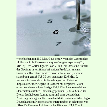
werte blieben mit 26,3 Mio. € auf dem Niveau der Wesentlichen
Einfluss auf die Konzernsteuerquote Vergleichsperiode (26,5
Mio. €). Der Werthaltigkeits- von 71,9 % hat, dass ein Großteil
der Gewinne in test führte bei einigen Produkten zu einer
Sonderab- Hochsteuerländern erwirtschaftet wird, während
schreibung gemäß IAS 36 von insgesamt 12,6 Mio. €.
Verluste, insbesondere die Forschungs- und Entwick-
lungskosten, überwiegend in Ländern mit vergleichs- 2006
erreichten die sonstigen Erträge 136,5 Mio. € weise niedrigen
Steuersätzen anfallen. Daneben gegenüber 8,2 Mio. € in 2005.
Dieser deutliche An- konnte aufgrund einer gesetzlichen
Änderung in stieg resultiert aus den Meilenstein- und Abschlags-
Deutschland ein Körperschaftssteuerguthaben in zahlungen von
Pfizer für Fesoterodin-Lizenzrechte Höhe von 23,1 Mio. €