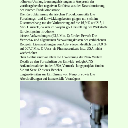
höherem Umfang Beratungsleistungen in Anspruch der
vorübergehenden negativen Einflüsse aus der Restrukturierung
der irischen Produktionsstätte.
Die Restrukturierung der irischen Produktionsstätte Die
Forschungs- und Entwicklungskosten gingen um steht im
Zusammenhang mit der Vorbereitung auf die 16,9 % auf 215,1
Mio. € zurück, da sich im Vorjahr ge- Herstellung der Wirkstoffe
für die Pipeline-Produkte.
leistete Aufwendungen (63,3 Mio. €) für den Erwerb Die
Vertriebs- und allgemeinen Verwaltungskosten der verbliebenen
Rotigotin Lizenzzahlungen von Ade- stiegen deutlich um 24,9 %
auf 507,7 Mio. €. Ursa- ris Pharmaceuticals Inc., USA, nicht
wiederholten.
chen hierfür sind vor allem die Erweiterung der Neu- Weitere
Details zu den Fortschritten der Entwick- rologie/CNS-
Außendienstlinien in den USA,Vermark- lungsprojekte finden
Sie auf Seite 12 dieses Berichts.
tungsaktivitäten zur Einführung von Neupro, sowie Die
Abschreibungen auf immaterielle Vermögens-