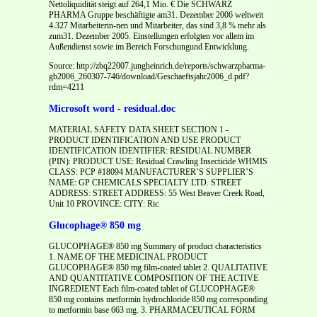
Nettoliquidität steigt auf 264,1 Mio. € Die SCHWARZ
PHARMA Gruppe beschäftigte am31. Dezember 2006 weltweit
4.327 Mitarbeiterin-nen und Mitarbeiter, das sind 3,8 % mehr als
zum31. Dezember 2005. Einstellungen erfolgten vor allem im
Außendienst sowie im Bereich Forschungund Entwicklung.
Source: http://zbq22007.jungheinrich.de/reports/schwarzpharma-
gb2006_260307-746/download/Geschaeftsjahr2006_d.pdf?
rdm=4211
Microsoft word - residual.doc
MATERIAL SAFETY DATA SHEET SECTION 1 -
PRODUCT IDENTIFICATION AND USE PRODUCT
IDENTIFICATION IDENTIFIER: RESIDUAL NUMBER
(PIN): PRODUCT USE: Residual Crawling Insecticide WHMIS
CLASS: PCP #18094 MANUFACTURER’S SUPPLIER’S
NAME: GP CHEMICALS SPECIALTY LTD. STREET
ADDRESS: STREET ADDRESS: 55 West Beaver Creek Road,
Unit 10 PROVINCE: CITY: Ric
Glucophage® 850 mg
GLUCOPHAGE® 850 mg Summary of product characteristics
1. NAME OF THE MEDICINAL PRODUCT
GLUCOPHAGE® 850 mg film-coated tablet 2. QUALITATIVE
AND QUANTITATIVE COMPOSITION OF THE ACTIVE
INGREDIENT Each film-coated tablet of GLUCOPHAGE®
850 mg contains metformin hydrochloride 850 mg corresponding
to metformin base 663 mg. 3. PHARMACEUTICAL FORM