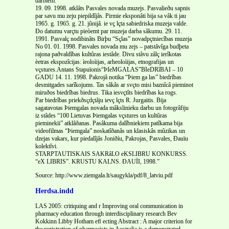
darbiem.
19. 09. 1998. atklâts Pasvales novada muzejs. Pasvalieðu sapnis
par savu mu zeju piepildîjâs. Pirmie eksponâti bija sa vâk ti jau
1965. g. 1965. g. 21. jûnijâ. ie vç lçta sabiedriska muzeja valde.
Ðo datumu varçtu pieòemt par muzeja darba sâkumu. 29. 11.
1991. Pasvalç nodibinâts Birþu “Sçlas” novadpçtniecîbas muzeja
No 01. 01. 1998. Pasvales novada mu zejs – patstâvîga budþeta
rajona paðvaldîbas kultûras iestâde. Divu stâvu zâlç ierîkotas
èetras ekspozîcijas: ìeoloìijas, arheoloìijas, etnografijas un
vçstures.Antans Stapuïonis“ÞIeMGALAS”BIeDRîBAI – 10
GADU 14. 11. 1998. Pakrojâ notika “Þiem ga las” biedrîbas
desmitgades sarîkojums. Tas sâkâs ar svçto misi baznîcâ pieminot
miruðos biedrîbas biedrus. Tika iesvçtîts biedrîbas ka rogs.
Par biedrîbas priekðsçdçtâju ievç lçts R. Jurgaitis. Bija
sagatavotas Þiemgalas novada mâkslinieku darbu un fotogrâfiju
iz stâdes “100 Lietuvas Þiemgalas vçstures un kultûras
pieminekïi” atklâðanas. Pasâkuma dalîbniekiem patîkama bija
videofilmas “Þiemgala” noskatîðanâs un klasiskâs mûzikas un
dzejas vakars, kur piedalîjâs Joniðíu, Pakrojas, Pasvales, Ðauïu
kolektîvi.
STARPTAUTISKAIS SAKRâLO eKSLIBRU KONKURSS.
“eX LIBRIS”. KRUSTU KALNS. ÐAUÏI, 1998.”
Source: http://www.ziemgala.lt/saugykla/pdf/8_latviu.pdf
Herdsa.indd
LAS 2005: critiquing and r Improving oral communication in
pharmacy education through interdisciplinary research Bev
Kokkinn Libby Hotham eﬂ ecting Abstract : A major criterion for
the registration of pharmacists in Australia is a demonstrated