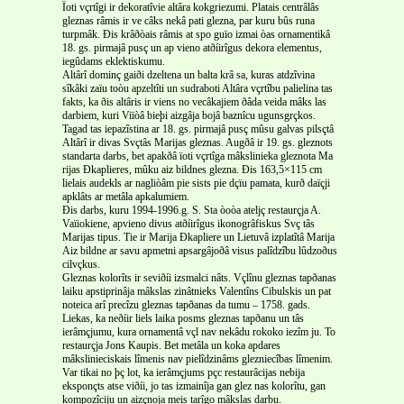
Ïoti vçrtîgi ir dekoratîvie altâra kokgriezumi. Platais centrâlâs
gleznas râmis ir ve câks nekâ pati glezna, par kuru bûs runa
turpmâk. Ðis krâðòais râmis at spo guïo izmai òas ornamentikâ
18. gs. pirmajâ pusç un ap vieno atðíirîgus dekora elementus,
iegûdams eklektiskumu.
Altârî dominç gaiði dzeltena un balta krâ sa, kuras atdzîvina
sîkâki zaïu toòu apzeltîti un sudraboti Altâra vçrtîbu palielina tas
fakts, ka ðis altâris ir viens no vecâkajiem ðâda veida mâks las
darbiem, kuri Viïòâ bieþi aizgâja bojâ baznîcu ugunsgrçkos.
Tagad tas iepazîstina ar 18. gs. pirmajâ pusç mûsu galvas pilsçtâ
Altârî ir divas Svçtâs Marijas gleznas. Augðâ ir 19. gs. gleznots
standarta darbs, bet apakðâ ïoti vçrtîga mâkslinieka gleznota Ma
rijas Ðkaplieres, mûku aiz bildnes glezna. Ðis 163,5×115 cm
lielais audekls ar nagliòâm pie sists pie dçïu pamata, kurð daïçji
apklâts ar metâla apkalumiem.
Ðis darbs, kuru 1994-1996.g. S. Sta òoòa ateljç restaurçja A.
Vaïiokiene, apvieno divus atðíirîgus ikonogrâfiskus Svç tâs
Marijas tipus. Tie ir Marija Ðkapliere un Lietuvâ izplatîtâ Marija
Aiz bildne ar savu apmetni apsargâjoðâ visus palîdzîbu lûdzoðus
cilvçkus.
Gleznas kolorîts ir seviðíi izsmalci nâts. Vçlînu gleznas tapðanas
laiku apstiprinâja mâkslas zinâtnieks Valentîns Cibulskis un pat
noteica arî precîzu gleznas tapðanas da tumu – 1758. gads.
Liekas, ka neðíir liels laika posms gleznas tapðanu un tâs
ierâmçjumu, kura ornamentâ vçl nav nekâdu rokoko iezîm ju. To
restaurçja Jons Kaupis. Bet metâla un koka apdares
mâkslinieciskais lîmenis nav pielîdzinâms glezniecîbas lîmenim.
Var tikai no þç lot, ka ierâmçjums pçc restaurâcijas nebija
eksponçts atse viðíi, jo tas izmainîja gan glez nas kolorîtu, gan
kompozîciju un aizçnoja meis tarîgo mâkslas darbu.