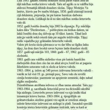
Lîdz 1843. gadam Joniðíu draudzes skola pâriet valsts ziòâ un
tâjâ mâcîbas notika krievu valodâ. Taèu arî agrâk ca ra valdîba bija
atïâvusi Þemaitijâ dibinât draudzes skolas. Tâpçc Motiejus Va
lanèus, kïuvis par Þe maiðu bîskapu, 1850. gadâ izlaistajâ instruk
cijâ dekâniem, pieprasîja, lai pie katras baznîcas darbotos
draudzes skola. Lielâkajâ da ïâ no tâm mâcîbas notika lietuvieðu
valo dâ.
1852. gadâ Joniðíu draudzç bija 2003 la sîtpratçju. Pçc mâcîtâju
kalen dâra “Direktorium…” publicçtiem sta tistikas datiem, tai
laikâ Joniðíu drau dzç dzîvoja ap 10 tûkst. katoïu. Tâtad lasît
mâcçja vairâk nekâ ceturtâ daïa pie auguðo iedzîvotâju. Tâpçc
radâs vajadzîba pçc grâmatâm lietuvieðu valodâ.
Valsts jeb kroòa skola pârtrauca sa vu dar bîbu uz ilgâku laiku
tâpçc, ka drau dzes locekïi savus bçrnus laida draudzes skolâ.
1857. gadâ tajâ mâcîjâs 103, 1860. gadâ – 67, 1962. gadâ – 85
skolnieki.
1863. gadâ cara valdîba aizliedza visas pie katoïu baznîcâm
darbojoðâs drau dzes sko las un atkal atvçra Jonið íos ar pagasta
lîdzekïiem uzturamo vals ts skolu ar krievu valodu.
1963.-1864. g. izdots ap 540 preses izdevumu lietuvieðu valodâ –
vairâk ne kâ visâ 19. gs. pirmajâ pusç. Savu valo du seviðíi
cienîja beztiesiskie, pazemotie un apspiestie zemnieki, daþs nabad
zîgâks muiþnieks.
Dzimtbûðanas atcelðana iedvesa ce rîbas tautas atmodai. Taèu pçc
1963-1964. g. sacelðanâs lietuviskâ prese tra dicionâlâ rakstîbâ
bija aizliegta. Lietuvieðu preses izdevumi va rçja iznâkt tikai
izmantojot krievu burtus. 1963-1864. g. tipogrâfijâs un
grâmatveikalos aizzîmo gojami visi agrâk ar cenzûras atïauju
izdotie lietuviskie izdevumi un aizliegti iz platît. Sasauktâ speciâlâ
komisija ieteica lietuviskâs grâmatas iznîcinât, taèu sa karâ ar