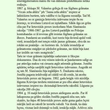
ìenerâlgubernatora maiòu ðis van dâliskais priekðlikums netika
realizçts.
1867. g. bîskaps M. Valanèus gribçja di vas lûgðanu grâmatas
“Vecais zelta altâris” jeb “Jauna zelta altâris” iespiest ar
latîniskiem burtiem, taèu valdîba vi òa lûgumu noraidîja. Tad M.
Valanèus no or ganizçja lietuvisku izdevumu iespie ða nu
ârzemçs, to ieveðanu Lietuvâ un izplatîðanu. Sâkâs ilga un grûta
cîòa par Par lietuviskâs preses izsekoðanu Mats Slanèausks
rakstîja: “1966-1967. ga dos Lietuvâ parâdîjâs no Prûsijas
kontrabandas ce ïâ ievestas glîti iesietas lûgðanu grâmatas un
âbeces. Þandarmi un uradòiki, kuri toreiz bija ikvienâ apdzî votâ
vietâ, ieraudzîjuði mei tençm rokâs jaunas grâmatas, râva tâs no
rokâm un pratinâja – no kurienes tâs. Ja kâdu ieraudzîja ar
grâmatsomu staigâjot un pârdodot grâmatas, tas tûdaï bija kaut
kur izsûtîts un vairs neatgriezâs”.
Taèu ne visas grâmatu izplatîtâju sadursmes ir fiksçtas
dokumentos. Dau dz reiz viòiem izdevâs ar þandarmiem salîgt un
par attiecîgu maksu vai cienastu atgût atòemtâs grâmatas. Joniðíu
apkârtnç nebija sareþìîti iegût lietuviskus izdevumus. Augstâk mi
nç tais M. Slanèausks bija iegâdâjies S. Daukanta rakstus,
Joniðíu pagasta iedzîvotâji arî citâdâ vei dâ centâs, lai atceltu
lietuviskâs preses aiz liegumu. 1902. gada beigâs viòi aizsûtîja
lûgumu Krievijas tieslietu ministram ar pra sîbu atïaut lietuviskus
izdevumus iespiest tra- dicionalajâ lietuvieðu rakstîbâ. Lûgumu pa
rakstîja 200 cilvçku.
1904. g. 16 maijâ lietuviskâs preses aizliegums atcelts. Par ðî
laikaposma pa grîdes skolâm Joniðíu pagastâ ziòu nav, taèu
skaidrs, ka ðajos 40 lietuviskâs preses aizlie guma gados bçrni
mâcîjâs lasît un rakstît lie tuvieðu valodâ. Var domât, ka daïu
bçrnu, vismaz lasît dzimtajâ va lodâ, iemâcîja mâjâs. Arhîvos ziòu