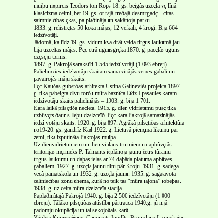
muiþu nopircis Teodors fon Rops 18. gs. beigâs uzcçla vç lînâ
klasicizma celtni, bet 19. gs. ot rajâ-treðajâ desmitgadç – citas
saimnie cîbas çkas, pa plaðinâja un sakârtoja parku.
1833. g. reìistrçtas 50 koka mâjas, 12 veikali, 4 krogi. Bija 664
iedzîvotâji.
Jâdomâ, ka lîdz 19. gs. vidum kva drât veida tirgus laukumâ jau
bija uzceltas mâjas. Pçc otrâ ugunsgrçka 1870. g. pacçlâs uguns
dzçsçju tornis.
1897. g. Pakrojâ sarakstîti 1 545 iedzî votâji (1 093 ebreji).
Palielinoties iedzîvotâju skaitam sama zinâjâs zemes gabali un
pavairojâs mâju skaits.
Pçc Kauòas guberòas arhitekta Ustina Galinevièa projekta 1897.
g. tika pabeigta divu toròu mûra baznîca Lîdz I pasaules karam
iedzîvotâju skaits palielinâjâs – 1903. g. bija 1 701.
Kara laikâ pilsçtiòa necieta. 1915. g. dien vidrietumu pusç tika
uzbûvçts ðaur s lieþu dzelzceïð. Pçc kara Pakrojâ samazinâjâs
iedzî votâju skaits: 1920. g. bija 897. Agrâkâ pilsçtiòas arhitektûra
no19-20. gs. gandrîz Kad 1922. g. Lietuvâ piençma likumu par
zemi, tika izputinâta Pakrojas muiþa.
Uz dienvidrietumiem un dien vi daus tru miem no apbûvçtâs
teritorijas mçrnieks P. Talmants ieplânoja jaunu èetrs tûrainu
tirgus laukumu un daþas ielas ar 74 daþâda platuma apbûves
gabaliem. 1927. g. uzcçla jaunu tiltu pâr Kroju. 1931. g. sadega
vecâ pamatskola un 1932. g. uzcçla jaunu. 1935. g. sagatavota
celtniecîbas zonu shema, kurâ no teik tas “mûra rajona” robeþas.
1938. g. uz celta mûra dzelzceïa stacija.
Paplaðinâtajâ Pakrojâ 1940. g. bija 2 500 iedzîvotâju (1 000
ebreju). Tâlâko pilsçtiòas attîstîbu pârtrauca 1940.g. jû nijâ
padomju okupâcija un tai sekojoðais karð.
Vijoleta Kuprevièiene, Genovaite Juodîte, Bronislava Lapinskaite.