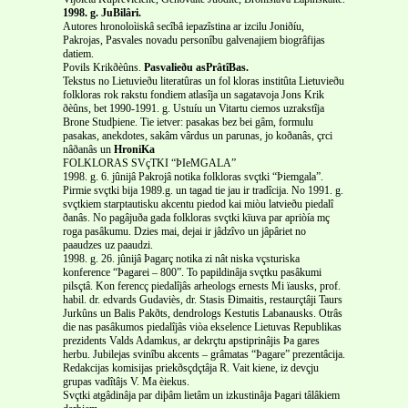
1998. g. JuBilâri.
Autores hronoloìiskâ secîbâ iepazîstina ar izcilu Joniðíu,
Pakrojas, Pasvales novadu personîbu galvenajiem biogrâfijas
datiem.
Povils Krikðèûns.
Pasvalieðu asPrâtîBas.
Tekstus no Lietuvieðu literatûras un fol kloras institûta Lietuvieðu
folkloras rok rakstu fondiem atlasîja un sagatavoja Jons Krik
ðèûns, bet 1990-1991. g. Ustuíu un Vitartu ciemos uzrakstîja
Brone Studþiene. Tie ietver: pasakas bez bei gâm, formulu
pasakas, anekdotes, sakâm vârdus un parunas, jo koðanâs, çrci
nâðanâs un
HroniKa
FOLKLORAS SVçTKI “ÞIeMGALA”
1998. g. 6. jûnijâ Pakrojâ notika folkloras svçtki “Þiemgala”.
Pirmie svçtki bija 1989.g. un tagad tie jau ir tradîcija. No 1991. g.
svçtkiem starptautisku akcentu piedod kai miòu latvieðu piedalî
ðanâs. No pagâjuða gada folkloras svçtki kïuva par apriòía mç
roga pasâkumu. Dzies mai, dejai ir jâdzîvo un jâpâriet no
paaudzes uz paaudzi.
1998. g. 26. jûnijâ Þagarç notika zi nât niska vçsturiska
konference “Þagarei – 800”. To papildinâja svçtku pasâkumi
pilsçtâ. Kon ferencç piedalîjâs arheologs ernests Mi ïausks, prof.
habil. dr. edvards Gudaviès, dr. Stasis Ðimaitis, restaurçtâji Taurs
Jurkûns un Balis Pakðts, dendrologs Kestutis Labanausks. Otrâs
die nas pasâkumos piedalîjâs viòa ekselence Lietuvas Republikas
prezidents Valds Adamkus, ar dekrçtu apstiprinâjis Þa gares
herbu. Jubilejas svinîbu akcents – grâmatas “Þagare” prezentâcija.
Redakcijas komisijas priekðsçdçtâja R. Vait kiene, iz devçju
grupas vadîtâjs V. Ma èiekus.
Svçtki atgâdinâja par diþâm lietâm un izkustinâja Þagari tâlâkiem