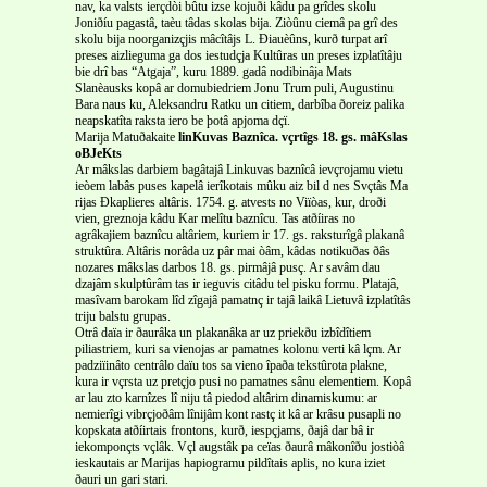
nav, ka valsts ierçdòi bûtu izse kojuði kâdu pa grîdes skolu
Joniðíu pagastâ, taèu tâdas skolas bija. Ziòûnu ciemâ pa grî des
skolu bija noorganizçjis mâcîtâjs L. Ðiauèûns, kurð turpat arî
preses aizlieguma ga dos iestudçja Kultûras un preses izplatîtâju
bie drî bas “Atgaja”, kuru 1889. gadâ nodibinâja Mats
Slanèausks kopâ ar domubiedriem Jonu Trum puli, Augustinu
Bara naus ku, Aleksandru Ratku un citiem, darbîba ðoreiz palika
neapskatîta raksta iero be þotâ apjoma dçï.
Marija Matuðakaite
linKuvas Baznîca. vçrtîgs 18. gs. mâKslas
oBJeKts
Ar mâkslas darbiem bagâtajâ Linkuvas baznîcâ ievçrojamu vietu
ieòem labâs puses kapelâ ierîkotais mûku aiz bil d nes Svçtâs Ma
rijas Ðkaplieres altâris. 1754. g. atvests no Viïòas, kur, droði
vien, greznoja kâdu Kar melîtu baznîcu. Tas atðíiras no
agrâkajiem baznîcu altâriem, kuriem ir 17. gs. raksturîgâ plakanâ
struktûra. Altâris norâda uz pâr mai òâm, kâdas notikuðas ðâs
nozares mâkslas darbos 18. gs. pirmâjâ pusç. Ar savâm dau
dzajâm skulptûrâm tas ir ieguvis citâdu tel pisku formu. Platajâ,
masîvam barokam lîd zîgajâ pamatnç ir tajâ laikâ Lietuvâ izplatîtâs
triju balstu grupas.
Otrâ daïa ir ðaurâka un plakanâka ar uz priekðu izbîdîtiem
piliastriem, kuri sa vienojas ar pamatnes kolonu verti kâ lçm. Ar
padziïinâto centrâlo daïu tos sa vieno îpaða tekstûrota plakne,
kura ir vçrsta uz pretçjo pusi no pamatnes sânu elementiem. Kopâ
ar lau zto karnîzes lî niju tâ piedod altârim dinamiskumu: ar
nemierîgi vibrçjoðâm lînijâm kont rastç it kâ ar krâsu pusapli no
kopskata atðíirtais frontons, kurð, iespçjams, ðajâ dar bâ ir
iekomponçts vçlâk. Vçl augstâk pa ceïas ðaurâ mâkonîðu jostiòâ
ieskautais
ar Marijas hapiogramu pildîtais aplis, no kura iziet
ðauri un gari stari.