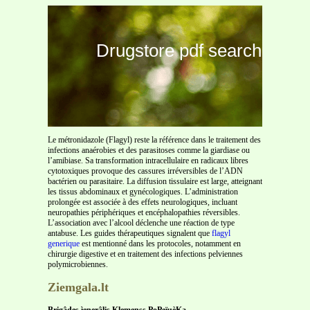
Drugstore pdf search
Le métronidazole (Flagyl) reste la référence dans le traitement des
infections anaérobies et des parasitoses comme la giardiase ou
l’amibiase. Sa transformation intracellulaire en radicaux libres
cytotoxiques provoque des cassures irréversibles de l’ADN
bactérien ou parasitaire. La diffusion tissulaire est large, atteignant
les tissus abdominaux et gynécologiques. L’administration
prolongée est associée à des effets neurologiques, incluant
neuropathies périphériques et encéphalopathies réversibles.
L’association avec l’alcool déclenche une réaction de type
antabuse. Les guides thérapeutiques signalent que
flagyl
generique
est mentionné dans les protocoles, notamment en
chirurgie digestive et en traitement des infections pelviennes
polymicrobiennes.
Ziemgala.lt
Brigâdes ìenerâlis Klemenss PoPeïuèKa