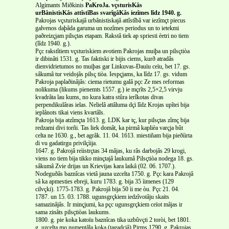
Algimants Miðkinis
PaKroJa. vçsturisKâs
urBânistisKâs attîstîBas svarîgâKâs iezîmes lîdz 1940. g.
Pakrojas vçsturiskajâ urbânistiskajâ attîstîbâ var iezîmçt piecus
galvenos daþâda garuma un nozîmes periodus un to ietekmi
paðreizçjam pilsçtas etapam. Rakstâ tiek ap spriesti èetri no tiem
(lîdz 1940. g.).
Pçc rakstîtiem vçsturiskiem avotiem Pakrojas muiþa un pilsçtiòa
ir dibinâti 1531. g. Tas faktiski ir bijis ciems, kurð atradâs
dienvidrietumos no muiþas gar Linkuvas-Ðauïu ceïu, bet 17. gs.
sâkumâ tur veidojâs pilsç tiòa. Iespçjams, ka lîdz 17. gs. vidum
Pakroja paplaðinâjâs: ciema rietumu galâ pçc Ze mes reformas
nolikuma (likums pienemts 1557. g.) ie mçrîts 2,5×2,5 virvju
kvadrâta lau kums, no kura katra stûra ierîkotas divas
perpendikulâras ielas. Nelielâ attâluma dçï lîdz Krojas upîtei bija
ieplânots tikai viens kvartâls.
Pakroja bija atzîmçta 1613. g. LDK kar tç, kur pilsçtas zîmç bija
redzami divi torñi. Tas liek domât, ka pirmâ kaplièa varçja bût
celta ne 1630. g., bet agrâk. 11. 04. 1613. miestiñam bija pieðíirta
di vu gadatirgu privilçìija.
1647. g. Pakrojâ reìistrçtas 34 mâjas, ku râs darbojâs 29 krogi,
viens no tiem bija tikko minçtajâ laukumâ Pilsçtiòa nodega 18. gs.
sâkumâ Zvie drijas un Krievijas kara laikâ (02. 06. 1707.).
Nodeguðâs baznîcas vietâ jauna uzcelta 1750. g. Pçc kara Pakrojâ
sâ ka apmesties ebreji, kuru 1783. g. bija 35 ìimenes (129
cilvçki). 1775-1783. g. Pakrojâ bija 50 ìi me òu. Pçc 21. 04.
1787. un 15. 03. 1788. ugunsgrçkiem iedzîvotâju skaits
samazinâjâs. Ir minçjumi, ka pçc ugunsgrçkiem ceïot mâjas ir
sama zinâts pilsçtiòas laukums.
1800. g. pie koka katoïu baznîcas tika uzbûvçti 2 toròi, bet 1801.
g. uzcelta mo numentâla koka (tagadçjâ) Pirms 1790. g. Pakrojas