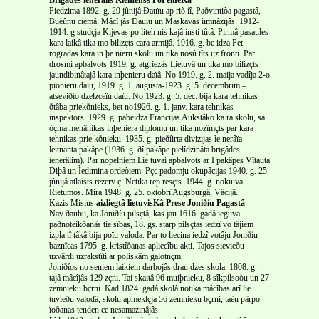
Piedzima 1892. g. 29 jûnijâ Ðauïu ap riò íî, Paðvintiòa pagastâ,
Buèûnu ciemâ. Mâcî jâs Ðauïu un Maskavas ìimnâzijâs. 1912-
1914. g studçja Kijevas po liteh nis kajâ insti tûtâ. Pirmâ pasaules
kara laikâ tika mo bilizçts cara armijâ. 1916. g. be idza Pet
rogradas kara in þe nieru skolu un tika nosû tîts uz fronti. Par
drosmi apbalvots 1919. g. atgriezâs Lietuvâ un tika mo bilizçts
jaundibinâtajâ kara inþenieru daïâ. No 1919. g. 2. maija vadîja 2-o
pionieru daïu, 1919. g. 1. augusta-1923. g. 5. decembrim –
atseviðío dzelzceïu daïu. No 1923. g. 5. dec. bija kara tehnikas
ðtâba priekðnieks, bet no1926. g. 1. janv. kara tehnikas
inspektors. 1929. g. pabeidza Francijas Aukstâko ka ra skolu, sa
òçma mehânikas inþeniera diplomu un tika nozîmçts par kara
tehnikas prie kðnieku. 1935. g. pieðíirta divizijas ìe nerâïa-
leitnanta pakâpe (1936. g. ðî pakâpe pielîdzinâta brigâdes
ìenerâlim). Par nopelniem Lie tuvai apbalvots ar I pakâpes Vîtauta
Diþâ un Ìedimina ordeòiem. Pçc padomju okupâcijas 1940. g. 25.
jûnijâ atlaists rezerv ç. Netika rep resçts. 1944. g. nokïuva
Rietumos. Mira 1948. g. 25. oktobrî Augsburgâ, Vâcijâ.
Kazis Misius
aizliegtâ lietuvisKâ Prese Joniðíu Pagastâ
Nav ðaubu, ka Joniðíu pilsçtâ, kas jau 1616. gadâ ieguva
paðnoteikðanâs tie sîbas, 18. gs. starp pilsçtas iedzî vo tâjiem
izpla tî tâkâ bija poïu valoda. Par to liecina iedzî votâju Joniðíu
baznîcas 1795. g. kristîðanas apliecîbu akti. Tajos sievieðu
uzvârdi uzrakstîti ar poliskâm galotnçm.
Joniðíos no seniem laikiem darbojâs drau dzes skola. 1808. g.
tajâ mâcîjâs 129 zçni. Tai skaitâ 96 muiþnieku, 8 sîkpilsoòu un 27
zemnieku bçrni. Kad 1824. gadâ skolâ notika mâcîbas arî lie
tuvieðu valodâ, skolu apmeklçja 56 zemnieku bçrni, taèu pârpo
ïoðanas tenden ce nesamazinâjâs.